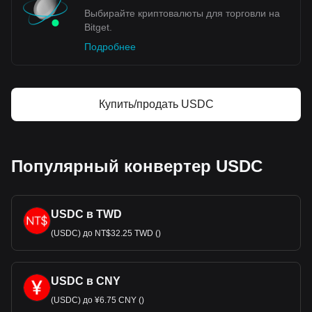
знаменует важный шаг Японии в области цифровых
Выбирайте криптовалюты для торговли на
финансовых технологий.
Bitget.
Подробнее
Данные обмена криптовалют Bitget на фиат
показывают, что наиболее популярной парой
USDC является USDC к JPY, а код валюты USDC
— USDC. Используйте криптовалютный
Купить/продать USDC
калькулятор, чтобы узнать, на сколько JPY можно
обменять вашу криптовалюту.
Популярный конвертер USDC
USDC в TWD
(USDC) до NT$32.25 TWD ()
USDC в CNY
(USDC) до ¥6.75 CNY ()