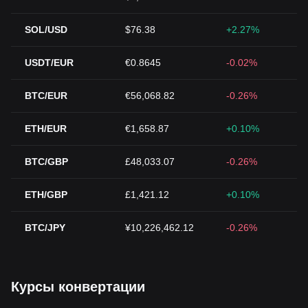
SOL/USD
$76.38
+2.27%
USDT/EUR
€0.8645
-0.02%
BTC/EUR
€56,068.82
-0.26%
ETH/EUR
€1,658.87
+0.10%
BTC/GBP
£48,033.07
-0.26%
ETH/GBP
£1,421.12
+0.10%
BTC/JPY
¥10,226,462.12
-0.26%
Курсы конвертации