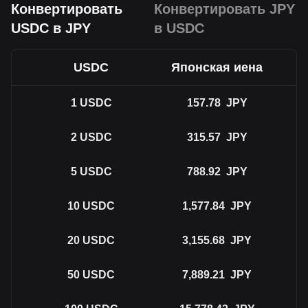
Конвертировать
Конвертировать JPY
USDC в JPY
в USDC
USDC
Японская иена
1
USDC
157.78
JPY
2
USDC
315.57
JPY
5
USDC
788.92
JPY
10
USDC
1,577.84
JPY
20
USDC
3,155.68
JPY
50
USDC
7,889.21
JPY