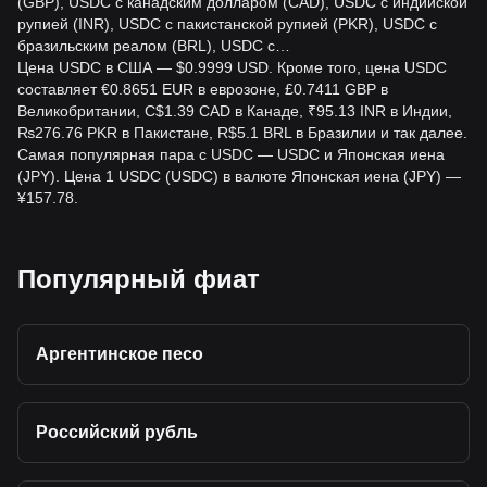
(GBP), USDC с канадским долларом (CAD), USDC с индийской
рупией (INR), USDC с пакистанской рупией (PKR), USDC с
бразильским реалом (BRL), USDC с…
Цена USDC в США — $0.9999 USD. Кроме того, цена USDC
составляет €0.8651 EUR в еврозоне, £0.7411 GBP в
Великобритании, C$1.39 CAD в Канаде, ₹95.13 INR в Индии,
₨276.76 PKR в Пакистане, R$5.1 BRL в Бразилии и так далее.
Самая популярная пара с USDC — USDC и Японская иена
(JPY). Цена 1 USDC (USDC) в валюте Японская иена (JPY) —
¥157.78.
Популярный фиат
Аргентинское песо
Российский рубль