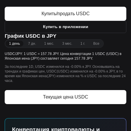
Купить/продать USDC
Купить в приложении
График USDC в JPY
1 день
7 дн.
1 мес.
3 мес.
1 г.
Все
USDC/JPY: 1 USDC = 157.78 JPY. Цена конвертации 1 USDC (USDC) в
Японская иена (JPY) составляет сегодня 157.78 JPY.
За последние 1D, USDC изменился на -0.00% к JPY. Основываясь на
трендах и графиках цен, USDC(USDC) изменился на -0.00% к JPY, в то
время как Японская иена(JPY) изменился на % к USDC за последние 24
часа.
Текущая цена USDC
Конвертация криптовалюты и