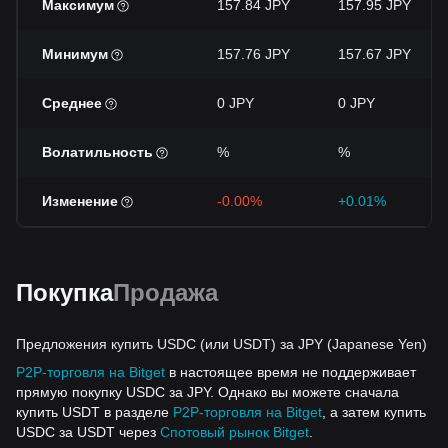
Максимум
157.84 JPY
157.95 JPY
Минимум
157.76 JPY
157.67 JPY
Среднее
0 JPY
0 JPY
Волатильность
%
%
Изменение
-0.00%
+0.01%
Покупка
Продажа
Предложения купить USDC (или USDT) за JPY (Japanese Yen)
P2P-торговля на Bitget
в настоящее время не поддерживает
прямую покупку USDC за JPY. Однако вы можете сначала
купить USDT в разделе
P2P-торговля на Bitget
, а затем купить
USDC за USDT через
Спотовый рынок Bitget
.