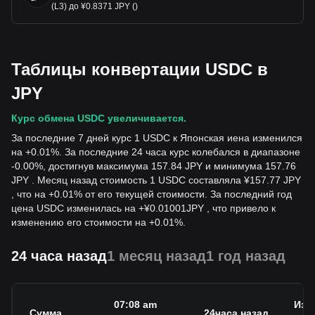
(L3) до ¥0.8371 JPY ()
Таблицы конвертации USDC в
JPY
Курс обмена USDC увеличивается.
За последние 7 дней курс 1 USDC к Японская иена изменился
на +0.01%. За последние 24 часа курс колебался в диапазоне
-0.00%, достигнув максимума 157.84 JPY и минимума 157.76
JPY . Месяц назад стоимость 1 USDC составляла ¥157.77 JPY
, что на +0.01% от его текущей стоимости. За последний год
цена USDC изменилась на
+
¥
0.01001
JPY
, что привело к
изменению его стоимости на +0.01%.
24 часа назад
1 месяц назад
1 год назад
07:08 am
Изм
Сумма
24часа назад