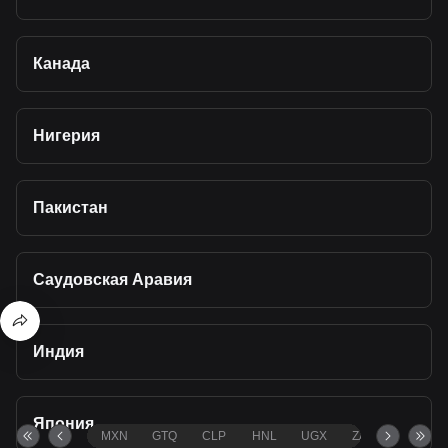
Канада
Нигерия
Пакистан
Саудовская Аравия
Индия
Япония
MXN
GTQ
CLP
HNL
UGX
ZAR
TND