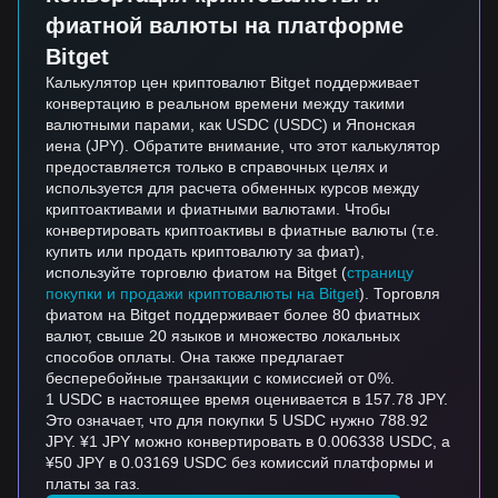
фиатной валюты на платформе
Bitget
Калькулятор цен криптовалют Bitget поддерживает
конвертацию в реальном времени между такими
валютными парами, как USDC (USDC) и Японская
иена (JPY). Обратите внимание, что этот калькулятор
предоставляется только в справочных целях и
используется для расчета обменных курсов между
криптоактивами и фиатными валютами. Чтобы
конвертировать криптоактивы в фиатные валюты (т.е.
купить или продать криптовалюту за фиат),
используйте торговлю фиатом на Bitget (
страницу
покупки и продажи криптовалюты на Bitget
). Торговля
фиатом на Bitget поддерживает более 80 фиатных
валют, свыше 20 языков и множество локальных
способов оплаты. Она также предлагает
бесперебойные транзакции с комиссией от 0%.
1 USDC в настоящее время оценивается в 157.78 JPY.
Это означает, что для покупки 5 USDC нужно 788.92
JPY. ¥1 JPY можно конвертировать в 0.006338 USDC, а
¥50 JPY в 0.03169 USDC без комиссий платформы и
платы за газ.