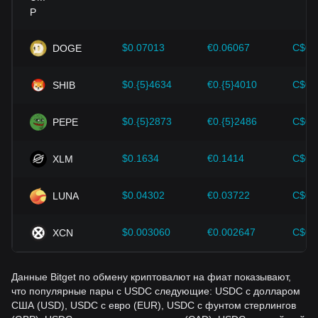
инновации технологии блокчейн, а также
усовершенствования в криптовалютной экосистеме, в
том числе расширение и повышение безопасности,
сильно поддерживают рост стоимости таких криптовалют,
$0.07013
€0.06067
C$0.
DOGE
как биткоин.
$0.{5}4634
€0.{5}4010
C$0.
SHIB
Инвесторы должны понимать эту динамику, чтобы не
принимать неверных решений. Учитывая эти факторы,
инвесторы должны также внимательно следить за
$0.{5}2873
€0.{5}2486
C$0.
PEPE
будущими изменениями цены USDC и соответствующим
образом корректировать свои инвестиционные стратегии
в условиях развивающегося рынка.
$0.1634
€0.1414
C$0.
XLM
$0.04302
€0.03722
C$0.
LUNA
$0.003060
€0.002647
C$0.
XCN
Данные Bitget по обмену криптовалют на фиат показывают,
что популярные пары с USDC следующие: USDC с долларом
США (USD), USDC с евро (EUR), USDC с фунтом стерлингов