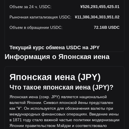
Объем за 24 ч. USDC
:
¥526,293,455,425.01
Рыночная капитализация USDC
:
¥11,386,304,303,951.02
Объем в обращении USDC
:
72.16B
USDC
Текущий курс обмена USDC на JPY
Информация о Японская иена
USDC до Японская иена увеличивается на этой неделе.
Текущая рыночная цена USDC составляет ¥157.78 за
Японская иена (JPY)
USDC, а общая рыночная капитализация составляет
72,163,780,000USDC на основе оборотного предложения
Что такое японская иена (JPY)?
USDC ¥11,386,304,303,951.02 JPY. Объем торгов упал на
USDC% (¥-614,959,695,203.65 JPY) за последние 24
Японская иена (сокр. JPY) является национальной
часа, а объем торгов -53.88 составил
валютой Японии. Символ японской йены представлен
¥1,141,253,150,628.66 было продано за тот же период.
как "¥". Он используется для обозначения валюты при
международных финансовых операциях. Введение иены
Дополнительная информация о USDC на
в 1871 году стало важной частью политики модернизации
Bitget
Япо
нии правительством Мэйдзи и соответствовало