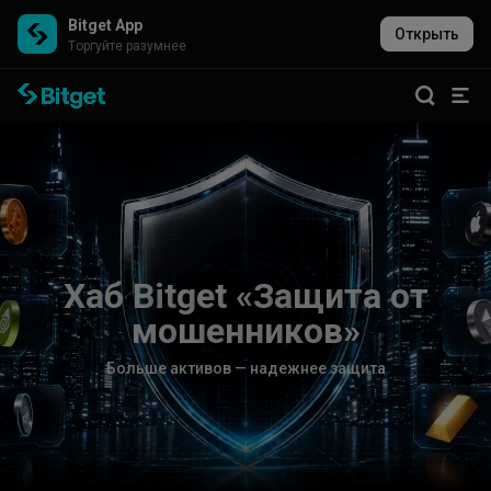
Bitget App
Открыть
Торгуйте разумнее
Х
а
б
B
i
t
g
e
t
«
З
а
щ
и
т
а
о
т
м
о
ш
е
н
н
и
к
о
в
»
Б
о
л
ь
ш
е
а
к
т
и
в
о
в
—
н
а
д
е
ж
н
е
е
з
а
щ
и
т
а