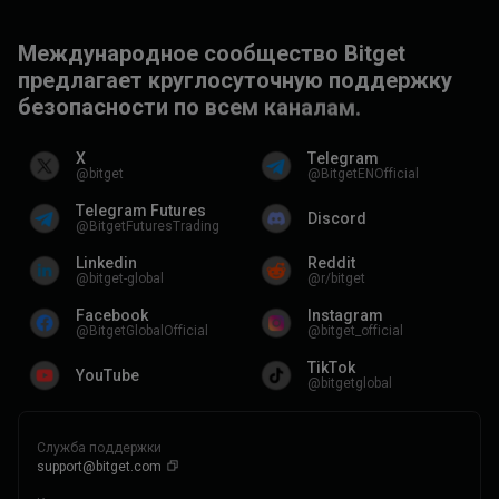
М
е
ж
д
у
н
а
р
о
д
н
о
е
с
о
о
б
щ
е
с
т
в
о
B
i
t
g
e
t
п
р
е
д
л
а
г
а
е
т
к
р
у
г
л
о
с
у
т
о
ч
н
у
ю
п
о
д
д
е
р
ж
к
у
б
е
з
о
п
а
с
н
о
с
т
и
п
о
в
с
е
м
к
а
н
а
л
а
м
.
X
Telegram
@bitget
@BitgetENOfficial
Telegram Futures
Discord
@BitgetFuturesTrading
Linkedin
Reddit
@bitget-global
@r/bitget
Facebook
Instagram
@BitgetGlobalOfficial
@bitget_official
TikTok
YouTube
@bitgetglobal
Служба поддержки
support@bitget.com