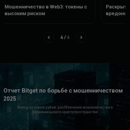
Раскрыто мошенничество Web3:
Предуп
вредоносные одобрения
мошенн
прилож
4
/
6
Отчет Bitget по борьбе с мошенничеством
2025
Выход на новый рубеж: разоблачение мошенничества в
развивающемся криптопространстве