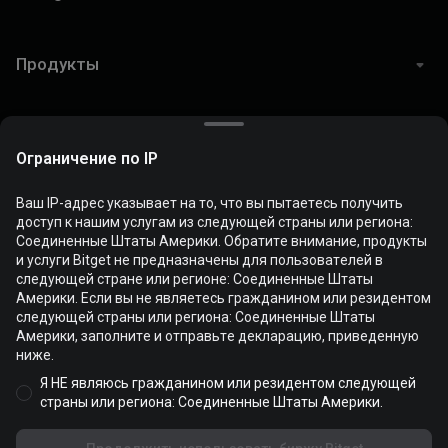
Продукты
Купить криптовалюту
Ограничение по IP
Ваш IP-адрес указывает на то, что вы пытаетесь получить
Поддержка
доступ к нашим услугам из следующей страны или региона:
Соединенные Штаты Америки. Обратите внимание, продукты
и услуги Bitget не предназначены для пользователей в
Юридическая информация
следующей стране или регионе: Соединенные Штаты
Файлы cookie используются для оптимизации и
Америки. Если вы не являетесь гражданином или резидентом
персонализации использования нашего сайта. Вы можете
следующей страны или региона: Соединенные Штаты
управлять настройками файлов cookie и посмотреть
Политику
Америки, заполните и отправьте декларацию, приведенную
в отношении файлов cookie
.
ниже.
© 2026 Bitget
Я НЕ являюсь гражданином или резидентом следующей
Принять все файлы cookie
страны или региона: Соединенные Штаты Америки.