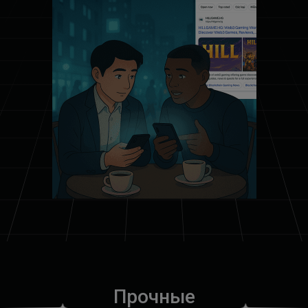
П
р
о
ч
н
ы
е