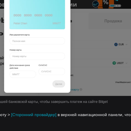
шей банковской карты, чтобы завершить платеж на сайте Bitget
люту >
[Сторонний провайдер]
в верхней навигационной панели, чт