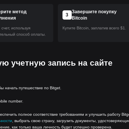
рите метод
Завершите покупку
3
лнения
Bitcoin
счет, используя
Купите Bitcoin, заплатив всего $1.
тельный способ оплаты.
ую учетную запись на сайте
бы начать путешествие по Bitget.
obile number.
спечить полное соответствие требованиям и улучшить работу Bitge
чности
, выбрать свою страну, загрузить документы, удостоверяющи
ение, как только ваша личность будет успешно проверена.