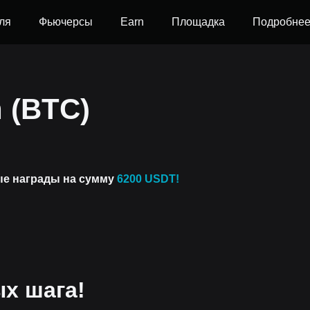
ля
Фьючерсы
Earn
Площадка
Подробне
n (BTC)
ые награды на сумму
6200 USDT!
ых шага!