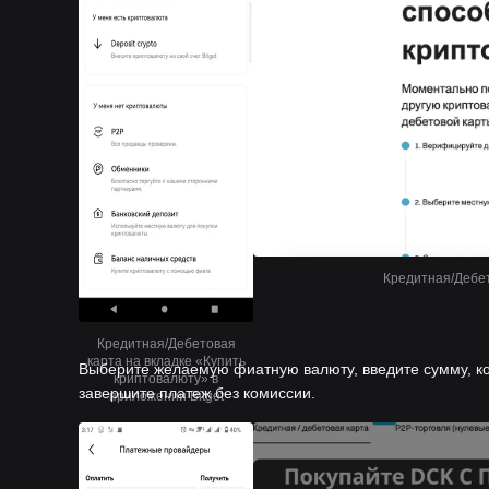
Кредитная/Дебет
Кредитная/Дебетовая
карта на вкладке «Купить
Выберите желаемую фиатную валюту, введите сумму, кот
криптовалюту» в
завершите платеж без комиссии.
приложении Bitget