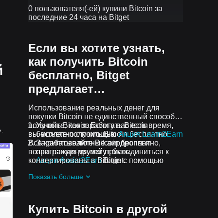
0 пользователя(-ей) купили Bitcoin за
последние 24 часа на Bitget
Если вы хотите узнать,
как получить Bitcoin
й
бесплатно, Bitget
предлагает…
Использование реальных денег для
покупки Bitcoin не единственный способ
получить Bitcoin. Если у вас есть время,
Узнайте, как заработать Bitcoin
.
вы можете получить Bitcoin бесплатно.
бесплатно с помощью
Акция Learn2Earn
Все криптовалютные аирдропы и
Зарабатывайте Bitcoin бесплатно,
вознаграждения могут быть
приглашая друзей присоединиться к
конвертированы в Bitcoin с помощью
Акции Assist2Earn
Bitget.
Конвертера Bitget, Bitget Swap или
Получайте бесплатные Bitcoin
Показать больше
спотовой торговли.
аирдропы, присоединившись к
Постоянные челленджи и акции
Купить Bitcoin в другой