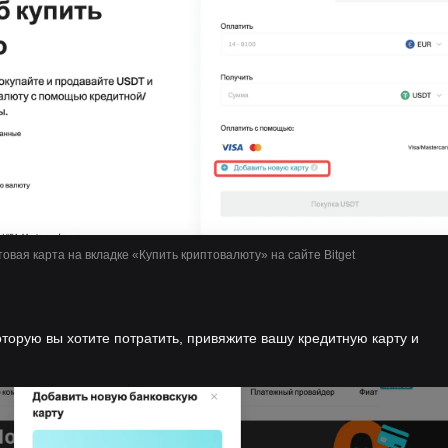
овая карта на вкладке «Купить криптовалюту» на сайте Bitget
орую вы хотите потратить, привяжите вашу кредитную карту и