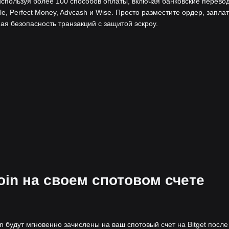
используя более 100 способов оплаты, включая банковские перево
le, Perfect Money, Advcash и Wise. Просто разместите ордер, запла
ая безопасность транзакций с защитой эскроу.
oin на своем спотовом счете
oin будут мгновенно зачислены на ваш спотовый счет на Bitget после