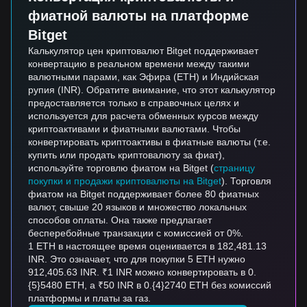
фиатной валюты на платформе
Bitget
Калькулятор цен криптовалют Bitget поддерживает
конвертацию в реальном времени между такими
валютными парами, как Эфира (ETH) и Индийская
рупия (INR). Обратите внимание, что этот калькулятор
предоставляется только в справочных целях и
используется для расчета обменных курсов между
криптоактивами и фиатными валютами. Чтобы
конвертировать криптоактивы в фиатные валюты (т.е.
купить или продать криптовалюту за фиат),
используйте торговлю фиатом на Bitget (
страницу
покупки и продажи криптовалюты на Bitget
). Торговля
фиатом на Bitget поддерживает более 80 фиатных
валют, свыше 20 языков и множество локальных
способов оплаты. Она также предлагает
бесперебойные транзакции с комиссией от 0%.
1 ETH в настоящее время оценивается в 182,481.13
INR. Это означает, что для покупки 5 ETH нужно
912,405.63 INR. ₹1 INR можно конвертировать в 0.
{5}5480 ETH, а ₹50 INR в 0.{4}2740 ETH без комиссий
платформы и платы за газ.