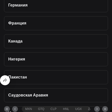
Германия
Франция
Канада
Нигерия
Пакистан
Саудовская Аравия
MXN
GTQ
CLP
HNL
UGX
ZAR
TND