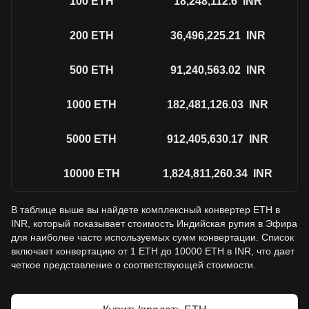
100
ETH
18,248,112.6
INR
200
ETH
36,496,225.21
INR
500
ETH
91,240,563.02
INR
1000
ETH
182,481,126.03
INR
5000
ETH
912,405,630.17
INR
10000
ETH
1,824,811,260.34
INR
В таблице выше вы найдете комплексный конвертер ETH в
INR, который показывает стоимость Индийская рупия в Эфира
для наиболее часто используемых сумм конвертации. Список
включает конвертацию от 1 ETH до 10000 ETH в INR, что дает
четкое представление о соответствующей стоимости.