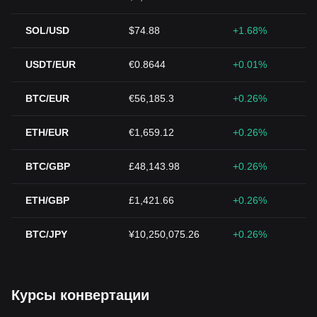
SOL/USD
$74.88
+1.68%
USDT/EUR
€0.8644
+0.01%
BTC/EUR
€56,185.3
+0.26%
ETH/EUR
€1,659.12
+0.26%
BTC/GBP
£48,143.98
+0.26%
ETH/GBP
£1,421.66
+0.26%
BTC/JPY
¥10,250,075.26
+0.26%
Курсы конвертации