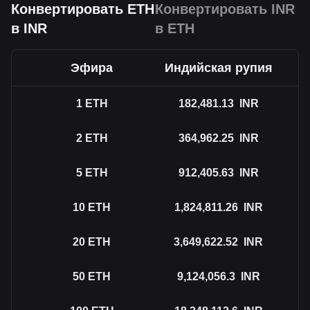
Конвертировать ETH
Конвертировать INR
в INR
в ETH
Эфира
Индийская рупия
1
ETH
182,481.13
INR
2
ETH
364,962.25
INR
5
ETH
912,405.63
INR
10
ETH
1,824,811.26
INR
20
ETH
3,649,622.52
INR
50
ETH
9,124,056.3
INR