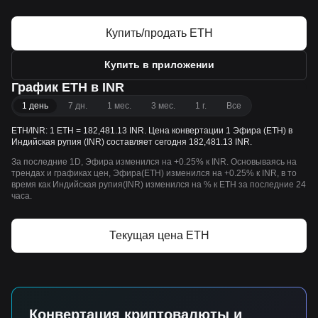
Купить/продать ETH
Купить в приложении
График ETH в INR
1 день
7 дн.
1 мес.
3 мес.
1 г.
Все
ETH/INR: 1 ETH = 182,481.13 INR. Цена конвертации 1 Эфира (ETH) в
Индийская рупия (INR) составляет сегодня 182,481.13 INR.
За последние 1D, Эфира изменился на +0.25% к INR. Основываясь на
трендах и графиках цен, Эфира(ETH) изменился на +0.25% к INR, в то
время как Индийская рупия(INR) изменился на % к ETH за последние 24
часа.
Текущая цена ETH
Конвертация криптовалюты и