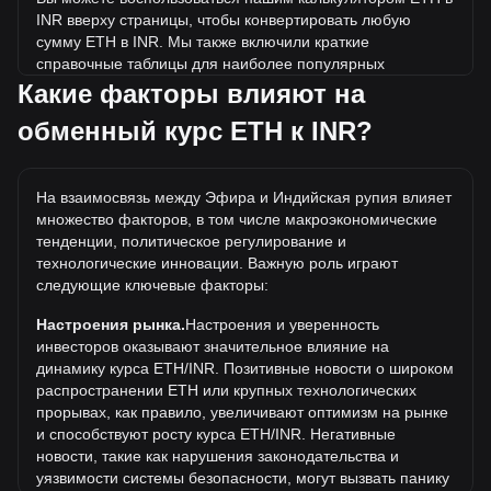
INR вверху страницы, чтобы конвертировать любую
сумму ETH в INR. Мы также включили краткие
справочные таблицы для наиболее популярных
конвертаций. Например, 5 INR эквивалентны 0.{4}2740
Какие факторы влияют на
ETH, а 5 ETH будут стоить около 912,405.63INR.
обменный курс ETH к INR?
Какова самая высокая цена ETH/INR в истории?
Самая высокая цена 1 ETH в INR за все время
На взаимосвязь между Эфира и Индийская рупия влияет
составляет ₹471,291.72. Еще неизвестно, превысит ли
множество факторов, в том числе макроэкономические
стоимость 1 ETH в INR текущий исторический максимум.
тенденции, политическое регулирование и
Какова динамика цен Эфира в INR?
технологические инновации. Важную роль играют
следующие ключевые факторы:
За последние 7 дней обменный курс Эфира (ETH) вырос
на 3.00%. За последний месяц обменный курс Эфира
Настроения рынка.
Настроения и уверенность
(ETH) вырос на 9.34% по отношению к следующей
инвесторов оказывают значительное влияние на
валюте: Индийская рупия (INR).
динамику курса ETH/INR. Позитивные новости о широком
распространении ETH или крупных технологических
Что такое ETH к INR?
прорывах, как правило, увеличивают оптимизм на рынке
ETH к INR означает обменный курс между
и способствуют росту курса ETH/INR. Негативные
криптовалютой Ethereum (ETH) и индийской рупией
новости, такие как нарушения законодательства и
(INR). Он показывает, сколько стоит один Ethereum в
уязвимости системы безопасности, могут вызвать панику