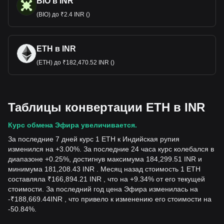
BIO в INR
(BIO) до ₹2.4 INR ()
ETH в INR
(ETH) до ₹182,470.52 INR ()
Таблицы конвертации ETH в INR
Курс обмена Эфира увеличивается.
За последние 7 дней курс 1 ETH к Индийская рупия
изменился на +3.00%. За последние 24 часа курс колебался в
диапазоне +0.25%, достигнув максимума 184,299.51 INR и
минимума 181,208.43 INR . Месяц назад стоимость 1 ETH
составляла ₹166,894.21 INR , что на +9.34% от его текущей
стоимости. За последний год цена Эфира изменилась на
-
₹
188,669.44
INR
, что привело к изменению его стоимости на
-50.84%.