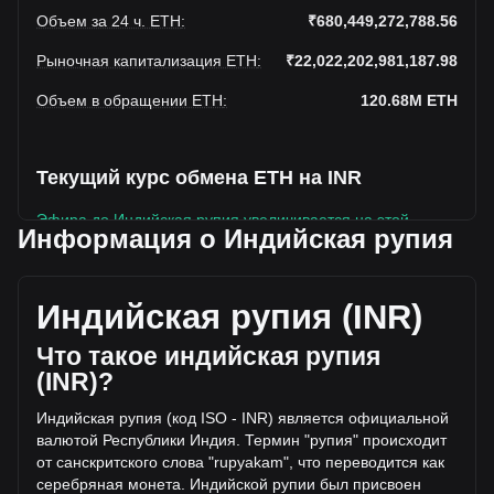
Объем за 24 ч. ETH
:
₹680,449,272,788.56
Рыночная капитализация ETH
:
₹22,022,202,981,187.98
Объем в обращении ETH
:
120.68M
ETH
Текущий курс обмена ETH на INR
Эфира до Индийская рупия увеличивается на этой
Информация о Индийская рупия
неделе.
Текущая рыночная цена Эфира составляет ₹182,481.13
за ETH, а общая рыночная капитализация составляет
Индийская рупия (INR)
120,682,090ETH на основе оборотного предложения
Эфира ₹22,022,202,981,187.98 INR. Объем торгов упал
Что такое индийская рупия
на Эфира% (₹-94,770,633,549.87 INR) за последние 24
(INR)?
часа, а объем торгов -12.22 составил
₹775,219,906,338.43 было продано за тот же период.
Индийская рупия (код ISO - INR) является официальной
валютой Республики Индия. Термин "рупия" происходит
от санскритского слова "rupyakam", что переводится как
Дополнительная информация о Эфира на
серебряная монета. Индийской рупии был присвоен