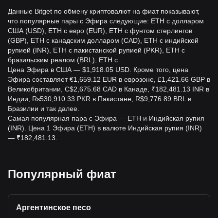
Волатильность ETH к INR зависит от тенденций рынка
криптовалют, новостей регуляторов, технологических
Данные Bitget по обмену криптовалют на фиат показывают,
разработок в Ethereum и экономических факторов,
что популярные пары с Эфира следующие: ETH с долларом
влияющих на индийскую рупию.
США (USD), ETH с евро (EUR), ETH с фунтом стерлингов
(GBP), ETH с канадским долларом (CAD), ETH с индийской
Могу ли я вывести INR после продажи ETH на
рупией (INR), ETH с пакистанской рупией (PKR), ETH с
Bitget?
бразильским реалом (BRL), ETH с…
Цена Эфира в США — $1,918.05 USD. Кроме того, цена
Да, после продажи ETH на бирже Bitget вы можете
Эфира составляет €1,659.12 EUR в еврозоне, £1,421.66 GBP в
вывести INR на связанный банковский счет, следуя
Великобритании, C$2,675.68 CAD в Канаде, ₹182,481.13 INR в
процедурам вывода и проверке платформы.
Индии, ₨530,910.33 PKR в Пакистане, R$9,776.89 BRL в
Бразилии и так далее.
Существуют ли ограничения на торговлю ETH к
Самая популярная пара с Эфира — ETH и Индийская рупия
INR на Bitget?
(INR). Цена 1 Эфира (ETH) в валюте Индийская рупия (INR)
Биржа Bitget может вводить ограничения на торговлю в
— ₹182,481.13.
зависимости от уровня верификации пользователя и
регуляций. Более высокие уровни верификации обычно
позволяют торговать большими объемами ETH к INR.
Популярный фиат
Аргентинское песо