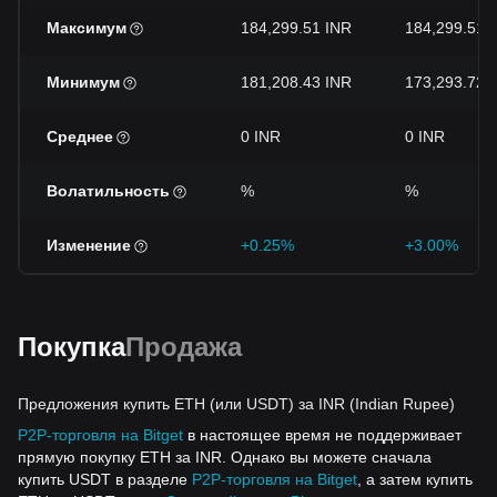
Максимум
184,299.51 INR
184,299.51 
Минимум
181,208.43 INR
173,293.72 
Среднее
0 INR
0 INR
Волатильность
%
%
Изменение
+0.25%
+3.00%
Покупка
Продажа
Предложения купить ETH (или USDT) за INR (Indian Rupee)
P2P-торговля на Bitget
в настоящее время не поддерживает
прямую покупку ETH за INR. Однако вы можете сначала
купить USDT в разделе
P2P-торговля на Bitget
, а затем купить