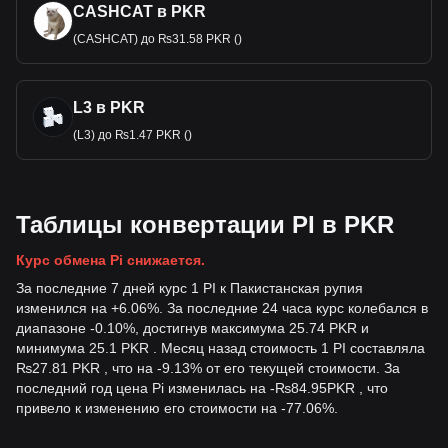
CASHCAT в PKR
(CASHCAT) до ₨31.58 PKR ()
L3 в PKR
(L3) до ₨1.47 PKR ()
Таблицы конвертации PI в PKR
Курс обмена Pi снижается.
За последние 7 дней курс 1 PI к Пакистанская рупия
изменился на +6.06%. За последние 24 часа курс колебался в
диапазоне -0.10%, достигнув максимума 25.74 PKR и
минимума 25.1 PKR . Месяц назад стоимость 1 PI составляла
₨27.81 PKR , что на -9.13% от его текущей стоимости. За
последний год цена Pi изменилась на
-
₨
84.95
PKR
, что
привело к изменению его стоимости на -77.06%.