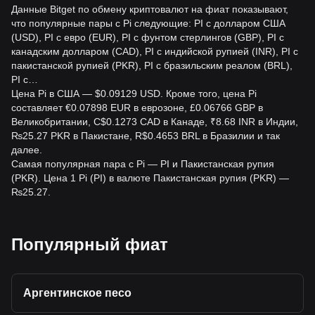
PKR?
Данные Bitget по обмену криптовалют на фиат показывают,
что популярные пары с Pi следующие: PI с долларом США
На курс влияют рыночный спрос на PI, доступность,
(USD), PI с евро (EUR), PI с фунтом стерлингов (GBP), PI с
развитие сети, новости о регулировании, общие
канадским долларом (CAD), PI с индийской рупией (INR), PI с
тенденции на рынке криптовалют и изменения стоимости
пакистанской рупией (PKR), PI с бразильским реалом (BRL),
пакистанской рупии.
PI с…
Что следует проверить перед конвертацией PI в
Цена Pi в США — $0.09129 USD. Кроме того, цена Pi
PKR?
составляет €0.07898 EUR в еврозоне, £0.06766 GBP в
Великобритании, C$0.1273 CAD в Канаде, ₹8.68 INR в Индии,
Проверьте текущий курс, легитимность платформы,
₨25.27 PKR в Пакистане, R$0.4653 BRL в Бразилии и так
комиссии за транзакции, правила вывода средств,
далее.
применимые нормы и безопасность кошелька.
Самая популярная пара с Pi — PI и Пакистанская рупия
Пользуйтесь только официальными сервисами и
(PKR). Цена 1 Pi (PI) в валюте Пакистанская рупия (PKR) —
избегайте тех, кто обещает гарантированную прибыль.
₨25.27.
Популярный фиат
Аргентинское песо