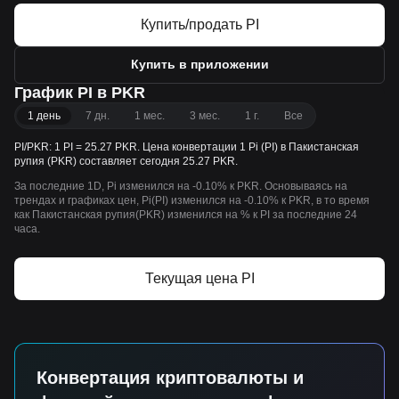
Купить/продать PI
Купить в приложении
График PI в PKR
1 день
7 дн.
1 мес.
3 мес.
1 г.
Все
PI/PKR: 1 PI = 25.27 PKR. Цена конвертации 1 Pi (PI) в Пакистанская
рупия (PKR) составляет сегодня 25.27 PKR.
За последние 1D, Pi изменился на -0.10% к PKR. Основываясь на
трендах и графиках цен, Pi(PI) изменился на -0.10% к PKR, в то время
как Пакистанская рупия(PKR) изменился на % к PI за последние 24
часа.
Текущая цена PI
Конвертация криптовалюты и