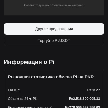
Соответствующих объявлений не найдено.
Другие предложения
Торгуйте PI/USDT
Информация о Pi
Рыночная статистика обмена PI на PKR
PI
/
PKR
:
₨25.27
Объем за 24 ч. PI
:
₨2,518,300,005.33
Рыночная капитализация PI
:
₨278,996,697,386.69