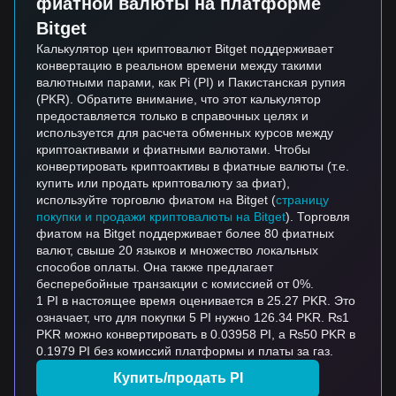
фиатной валюты на платформе
Bitget
Калькулятор цен криптовалют Bitget поддерживает
конвертацию в реальном времени между такими
валютными парами, как Pi (PI) и Пакистанская рупия
(PKR). Обратите внимание, что этот калькулятор
предоставляется только в справочных целях и
используется для расчета обменных курсов между
криптоактивами и фиатными валютами. Чтобы
конвертировать криптоактивы в фиатные валюты (т.е.
купить или продать криптовалюту за фиат),
используйте торговлю фиатом на Bitget (
страницу
покупки и продажи криптовалюты на Bitget
). Торговля
фиатом на Bitget поддерживает более 80 фиатных
валют, свыше 20 языков и множество локальных
способов оплаты. Она также предлагает
бесперебойные транзакции с комиссией от 0%.
1 PI в настоящее время оценивается в 25.27 PKR. Это
означает, что для покупки 5 PI нужно 126.34 PKR. ₨1
PKR можно конвертировать в 0.03958 PI, а ₨50 PKR в
0.1979 PI без комиссий платформы и платы за газ.
Купить/продать PI