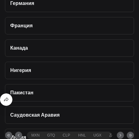
Германия
Франция
Канада
Нигерия
Пакистан
Саудовская Аравия
MXN
GTQ
CLP
HNL
UGX
ZAR
TND
Индия