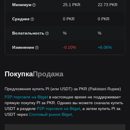
Минимум
25.1 PKR
22.73 PKR
Среднее
0 PKR
0 PKR
Волатильность
%
%
Изменение
-0.10%
+6.06%
Покупка
Продажа
Предложения купить PI (или USDT) за PKR (Pakistani Rupee)
P2P-торговля на Bitget
в настоящее время не поддерживает
прямую покупку PI за PKR. Однако вы можете сначала купить
USDT в разделе
P2P-торговля на Bitget
, а затем купить PI за
USDT через
Спотовый рынок Bitget
.