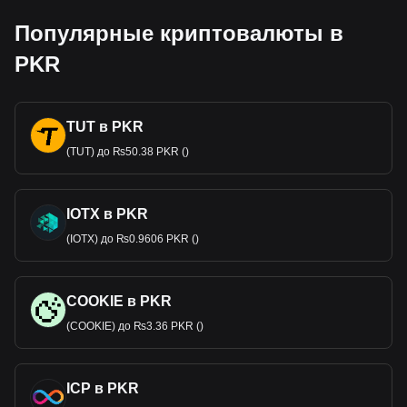
Популярные криптовалюты в
PKR
TUT в PKR
(TUT) до ₨50.38 PKR ()
IOTX в PKR
(IOTX) до ₨0.9606 PKR ()
COOKIE в PKR
(COOKIE) до ₨3.36 PKR ()
ICP в PKR