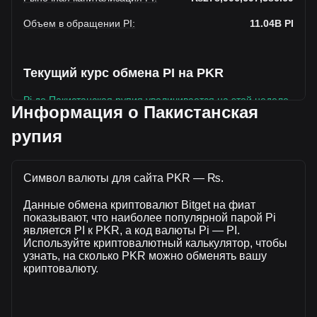
Объем в обращении PI
:
11.04B
PI
Текущий курс обмена PI на PKR
Pi до Пакистанская рупия увеличивается на этой неделе.
Информация о Пакистанская
Текущая рыночная цена Pi составляет ₨25.27 за PI, а
рупия
общая рыночная капитализация составляет
11,041,699,000PI на основе оборотного предложения Pi
₨278,996,697,386.69 PKR. Объем торгов упал на Pi%
Символ валюты для сайта PKR — ₨.
(₨-120,240,949.87 PKR) за последние 24 часа, а объем
торгов -4.56 составил ₨2,638,540,955.2 было продано за
Данные обмена криптовалют Bitget на фиат
тот же период.
показывают, что наиболее популярной парой Pi
является PI к PKR, а код валюты Pi — PI.
Используйте криптовалютный калькулятор, чтобы
Дополнительная информация о Pi на
узнать, на сколько PKR можно обменять вашу
Bitget
криптовалюту.
Цена Pi
Прогноз курса Pi