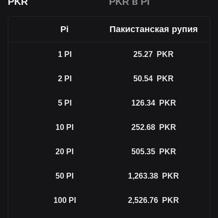
PKR
PKR в PI
Pi
Пакистанская рупия
1
PI
25.27
PKR
2
PI
50.54
PKR
5
PI
126.34
PKR
10
PI
252.68
PKR
20
PI
505.35
PKR
50
PI
1,263.38
PKR
100
PI
2,526.76
PKR