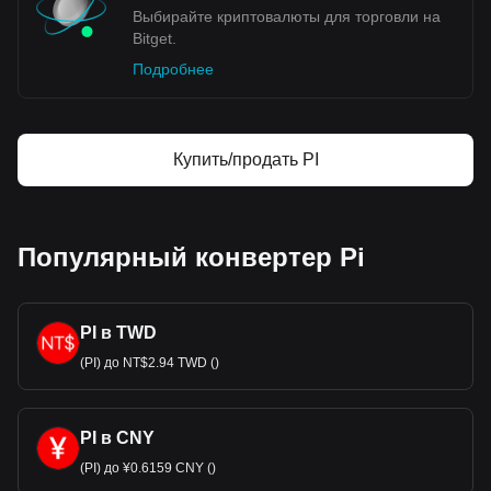
Выбирайте криптовалюты для торговли на
Bitget.
Подробнее
Купить/продать PI
Популярный конвертер Pi
PI в TWD
(PI) до NT$2.94 TWD ()
PI в CNY
(PI) до ¥0.6159 CNY ()