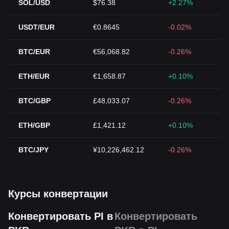
SOL/USD
$76.38
+2.27%
USDT/EUR
€0.8645
-0.02%
BTC/EUR
€56,068.82
-0.26%
ETH/EUR
€1,658.87
+0.10%
BTC/GBP
£48,033.07
-0.26%
ETH/GBP
£1,421.12
+0.10%
BTC/JPY
¥10,226,462.12
-0.26%
Курсы конвертации
Конвертировать PI в
Конвертировать