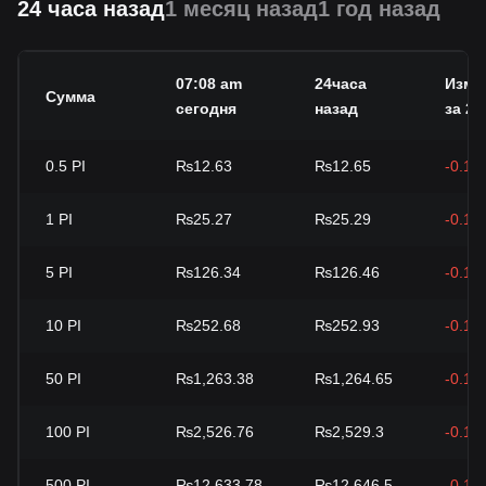
24 часа назад
1 месяц назад
1 год назад
07:08 am
24часа
Изме
Сумма
сегодня
назад
за 24
0.5
PI
₨12.63
₨12.65
-0.10
1
PI
₨25.27
₨25.29
-0.10
5
PI
₨126.34
₨126.46
-0.10
10
PI
₨252.68
₨252.93
-0.10
50
PI
₨1,263.38
₨1,264.65
-0.10
100
PI
₨2,526.76
₨2,529.3
-0.10
500
PI
₨12,633.78
₨12,646.5
-0.10