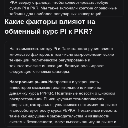
PKR вверху страницы, чтобы конвертировать любую
сумму PI в PKR. Мы также включили краткие справочные
таблицы для наиболее популярных конвертаций.
Например, 5 PKR эквивалентны 0.1979 PI, а 5 PI будут
Какие факторы влияют на
стоить около 126.34PKR.
обменный курс PI к PKR?
Какова самая высокая цена PI/PKR в истории?
Самая высокая цена 1 PI в PKR за все время составляет
На взаимосвязь между Pi и Пакистанская рупия влияет
₨825.31. Еще неизвестно, превысит ли стоимость 1 PI в
множество факторов, в том числе макроэкономические
PKR текущий исторический максимум.
тенденции, политическое регулирование и
Какова динамика цен в PKR?
технологические инновации. Важную роль играют
следующие ключевые факторы:
За последние 7 дней обменный курс Pi (PI) вырос на
6.06%. За последний месяц обменный курс Pi (PI)
Настроения рынка.
Настроения и уверенность
снизился на 9.13% по отношению к следующей валюте:
инвесторов оказывают значительное влияние на
Пакистанская рупия (PKR).
динамику курса PI/PKR. Позитивные новости о широком
распространении PI или крупных технологических
Что означает конвертация PI в PKR?
прорывах, как правило, увеличивают оптимизм на рынке
Конвертация PI в PKR означает преобразование
и способствуют росту курса PI/PKR. Негативные новости,
стоимости криптовалюты Pi (PI) в пакистанские рупии
такие как нарушения законодательства и уязвимости
(PKR).
системы безопасности, могут вызвать панику на рынке и
привести к снижению курса PI/PKR.