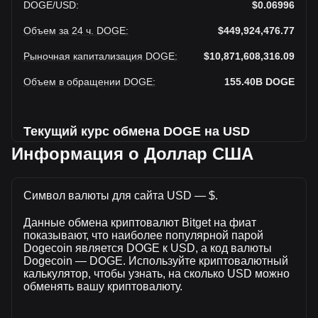
DOGE
/
USD
:
$0.06996
Объем за 24 ч. DOGE
:
$449,924,476.77
Рыночная капитализация DOGE
:
$10,871,608,316.09
Объем в обращении DOGE
:
155.40B
DOGE
Текущий курс обмена DOGE на USD
Информация о Доллар США
На этой неделе наблюдается падение Dogecoin к Доллар
США
Символ валюты для сайта USD — $.
Текущая рыночная цена Dogecoin составляет $0.06996
за DOGE, а общая рыночная капитализация составляет
Данные обмена криптовалют Bitget на фиат
155,401,490,000DOGE на основе оборотного
показывают, что наиболее популярной парой
предложения Dogecoin $10,871,608,316.09 USD. Объем
Dogecoin является DOGE к USD, а код валюты
торгов упал на Dogecoin% ($44,032,391.13 USD) за
Dogecoin — DOGE. Используйте криптовалютный
последние 24 часа, а объем торгов +10.85 составил
калькулятор, чтобы узнать, на сколько USD можно
$405,892,085.65 было продано за тот же период.
обменять вашу криптовалюту.