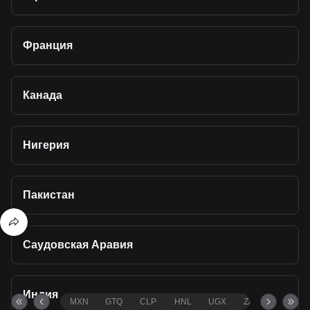
Франция
Канада
Нигерия
Пакистан
Саудовская Аравия
Индия
MXN
GTQ
CLP
HNL
UGX
ZAR
TND