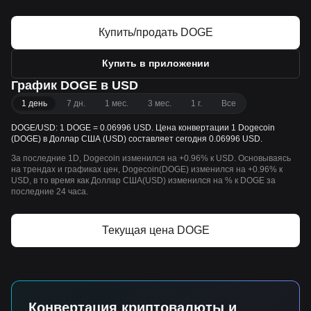
Купить/продать DOGE
Купить в приложении
График DOGE в USD
1 день
7 дн.
1 мес.
3 мес.
1 г.
Все
DOGE/USD: 1 DOGE = 0.06996 USD. Цена конвертации 1 Dogecoin
(DOGE) в Доллар США (USD) составляет сегодня 0.06996 USD.
За последние 1D, Dogecoin изменился на +0.96% к USD. Основываясь
на трендах и графиках цен, Dogecoin(DOGE) изменился на +0.96% к
USD, в то время как Доллар США(USD) изменился на % к DOGE за
последние 24 часа.
Текущая цена DOGE
Конвертация криптовалюты и