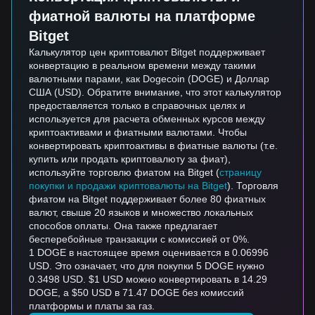
фиатной валюты на платформе
Bitget
Калькулятор цен криптовалют Bitget поддерживает
конвертацию в реальном времени между такими
валютными парами, как Dogecoin (DOGE) и Доллар
США (USD). Обратите внимание, что этот калькулятор
предоставляется только в справочных целях и
используется для расчета обменных курсов между
криптоактивами и фиатными валютами. Чтобы
конвертировать криптоактивы в фиатные валюты (т.е.
купить или продать криптовалюту за фиат),
используйте торговлю фиатом на Bitget (
страницу
покупки и продажи криптовалюты на Bitget
). Торговля
фиатом на Bitget поддерживает более 80 фиатных
валют, свыше 20 языков и множество локальных
способов оплаты. Она также предлагает
бесперебойные транзакции с комиссией от 0%.
1 DOGE в настоящее время оценивается в 0.06996
USD. Это означает, что для покупки 5 DOGE нужно
0.3498 USD. $1 USD можно конвертировать в 14.29
DOGE, а $50 USD в 71.47 DOGE без комиссий
платформы и платы за газ.