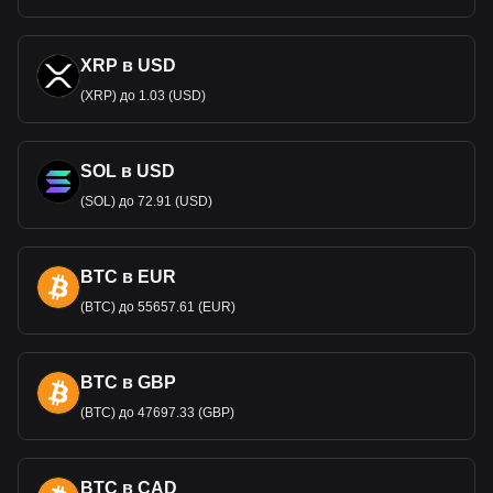
XRP в USD
(XRP) до 1.03 (USD)
SOL в USD
(SOL) до 72.91 (USD)
BTC в EUR
(BTC) до 55657.61 (EUR)
BTC в GBP
(BTC) до 47697.33 (GBP)
BTC в CAD