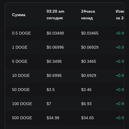
03:20 am
24часа
Измен
Сумма
сегодня
назад
за 24 ч
0.5
DOGE
$0.03498
$0.03465
+0.96
1
DOGE
$0.06996
$0.06929
+0.96
5
DOGE
$0.3498
$0.3465
+0.96
10
DOGE
$0.6996
$0.6929
+0.96
50
DOGE
$3.5
$3.46
+0.96
100
DOGE
$7
$6.93
+0.96
500
DOGE
$34.98
$34.65
+0.96