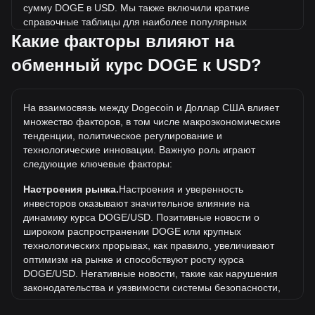
сумму DOGE в USD. Мы также включили краткие
справочные таблицы для наиболее популярных
конвертаций. Например, 5 USD эквивалентны 71.47
Какие факторы влияют на
DOGE, а 5 DOGE будут стоить около 0.3498USD.
обменный курс DOGE к USD?
Какова самая высокая цена DOGE/USD в
истории?
На взаимосвязь между Dogecoin и Доллар США влияет
Самая высокая цена 1 DOGE в USD за все время
множество факторов, в том числе макроэкономические
составляет $0.7376. Еще неизвестно, превысит ли
тенденции, политическое регулирование и
стоимость 1 DOGE в USD текущий исторический
технологические инновации. Важную роль играют
максимум.
следующие ключевые факторы:
Какова динамика цен в USD?
Настроения рынка.
Настроения и уверенность
За последние 7 дней обменный курс Dogecoin (DOGE)
инвесторов оказывают значительное влияние на
снизился на 0.13%. За последний месяц обменный курс
динамику курса DOGE/USD. Позитивные новости о
Dogecoin (DOGE) снизился на 2.99% по отношению к
широком распространении DOGE или крупных
следующей валюте: Доллар США (USD).
технологических прорывах, как правило, увеличивают
оптимизм на рынке и способствуют росту курса
DOGE/USD. Негативные новости, такие как нарушения
законодательства и уязвимости системы безопасности,
могут вызвать панику на рынке и привести к снижению