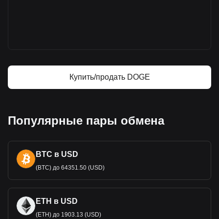
Дополнительная информация о Dogecoin
на Bitget
Цена Dogecoin
Прогноз курса Dogecoin
Что такое Dogecoin (DOGE)
Dogecoin — калькулятор прибыли
Купить/продать DOGE
Популярные пары обмена
BTC в USD
(BTC) до 64351.50 (USD)
ETH в USD
(ETH) до 1903.13 (USD)