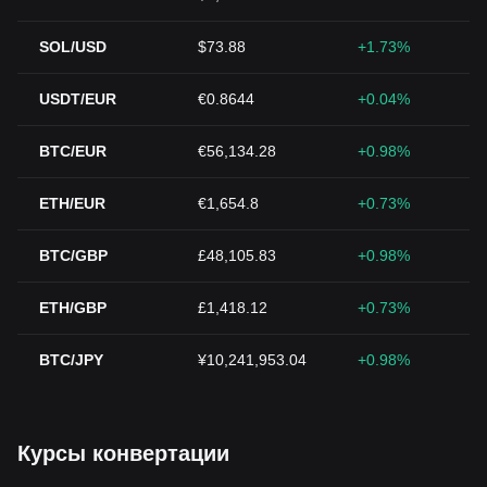
SOL/USD
$73.88
+1.73%
USDT/EUR
€0.8644
+0.04%
BTC/EUR
€56,134.28
+0.98%
ETH/EUR
€1,654.8
+0.73%
BTC/GBP
£48,105.83
+0.98%
ETH/GBP
£1,418.12
+0.73%
BTC/JPY
¥10,241,953.04
+0.98%
Курсы конвертации