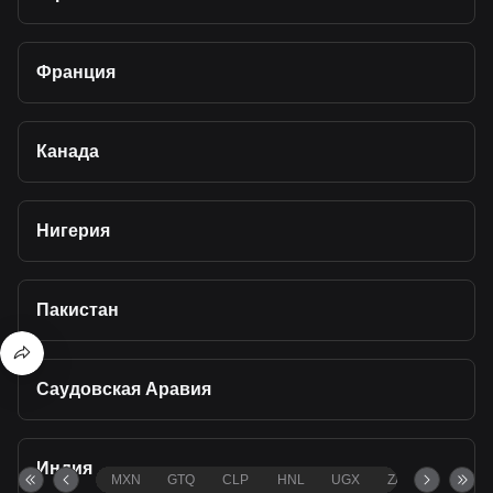
Франция
Канада
Нигерия
Пакистан
Саудовская Аравия
Индия
MXN
GTQ
CLP
HNL
UGX
ZAR
TND