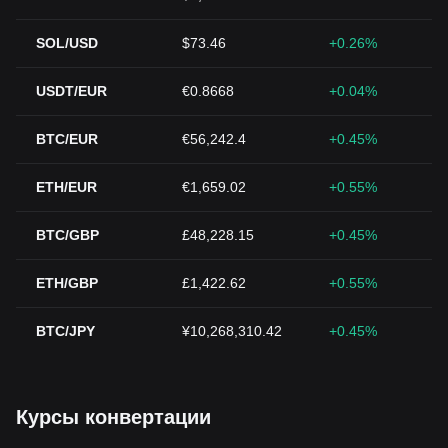
SOL/USD
$73.46
+0.26%
USDT/EUR
€0.8668
+0.04%
BTC/EUR
€56,242.4
+0.45%
ETH/EUR
€1,659.02
+0.55%
BTC/GBP
£48,228.15
+0.45%
ETH/GBP
£1,422.62
+0.55%
BTC/JPY
¥10,268,310.42
+0.45%
Курсы конвертации