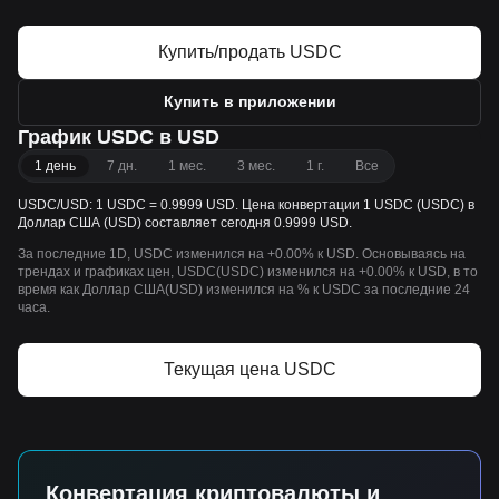
Купить/продать USDC
Купить в приложении
График USDC в USD
1 день
7 дн.
1 мес.
3 мес.
1 г.
Все
USDC/USD: 1 USDC = 0.9999 USD. Цена конвертации 1 USDC (USDC) в
Доллар США (USD) составляет сегодня 0.9999 USD.
За последние 1D, USDC изменился на +0.00% к USD. Основываясь на
трендах и графиках цен, USDC(USDC) изменился на +0.00% к USD, в то
время как Доллар США(USD) изменился на % к USDC за последние 24
часа.
Текущая цена USDC
Конвертация криптовалюты и