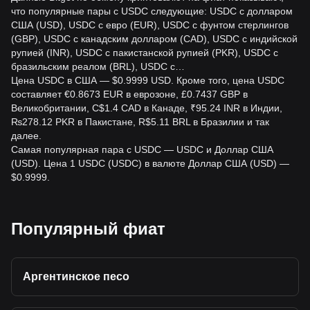
что популярные пары с USDC следующие: USDC с долларом
США (USD), USDC с евро (EUR), USDC с фунтом стерлингов
(GBP), USDC с канадским долларом (CAD), USDC с индийской
рупией (INR), USDC с пакистанской рупией (PKR), USDC с
бразильским реалом (BRL), USDC с…
Цена USDC в США — $0.9999 USD. Кроме того, цена USDC
составляет €0.8673 EUR в еврозоне, £0.7437 GBP в
Великобритании, C$1.4 CAD в Канаде, ₹95.24 INR в Индии,
₨278.12 PKR в Пакистане, R$5.11 BRL в Бразилии и так
далее.
Самая популярная пара с USDC — USDC и Доллар США
(USD). Цена 1 USDC (USDC) в валюте Доллар США (USD) —
$0.9999.
Популярный фиат
Аргентинское песо