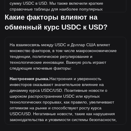
сумму USDC в USD. Мы также включили краткие
справочные таблицы для наиболее популярных
конвертаций. Например, 5 USD эквивалентны 5 USDC, а
Какие факторы влияют на
5 USDC будут стоить около 5USD.
обменный курс USDC к USD?
Какова самая высокая цена USDC/USD в
истории?
На взаимосвязь между USDC и Доллар США влияет
Самая высокая цена 1 USDC в USD за все время
множество факторов, в том числе макроэкономические
составляет $2.35. Еще неизвестно, превысит ли
тенденции, политическое регулирование и
стоимость 1 USDC в USD текущий исторический
технологические инновации. Важную роль играют
максимум.
следующие ключевые факторы:
Какова динамика цен в USD?
Настроения рынка.
Настроения и уверенность
За последние 7 дней обменный курс USDC (USDC)
инвесторов оказывают значительное влияние на
вырос на 0.00%. За последний месяц обменный курс
динамику курса USDC/USD. Позитивные новости о
USDC (USDC) снизился на 0.00% по отношению к
широком распространении USDC или крупных
следующей валюте: Доллар США (USD).
технологических прорывах, как правило, увеличивают
оптимизм на рынке и способствуют росту курса
USDC/USD. Негативные новости, такие как нарушения
законодательства и уязвимости системы безопасности,
могут вызвать панику на рынке и привести к снижению