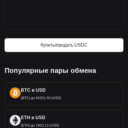
Bitget
Цена USDC
Прогноз курса USDC
Что такое USDC (USDC)
USDC — калькулятор прибыли
Купить/продать USDC
Популярные пары обмена
BTC в USD
(BTC) до 64351.50 (USD)
ETH в USD
(ETH) до 1903.13 (USD)