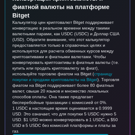
фиатной валюты на платформе
Bitget
Калькулятор цен криптовалют Bitget поддерживает
конвертацию в реальном времени между такими
валютными парами, как USDC (USDC) и Доллар США
(USD). Обратите внимание, что этот калькулятор
предоставляется только в справочных целях и
используется для расчета обменных курсов между
криптоактивами и фиатными валютами. Чтобы
конвертировать криптоактивы в фиатные валюты (т.е.
купить или продать криптовалюту за фиат),
используйте торговлю фиатом на Bitget (
страницу
покупки и продажи криптовалюты на Bitget
). Торговля
фиатом на Bitget поддерживает более 80 фиатных
валют, свыше 20 языков и множество локальных
способов оплаты. Она также предлагает
бесперебойные транзакции с комиссией от 0%.
1 USDC в настоящее время оценивается в 0.9999
USD. Это означает, что для покупки 5 USDC нужно 5
USD. $1 USD можно конвертировать в 1 USDC, а $50
USD в 5 USDC без комиссий платформы и платы за
газ.