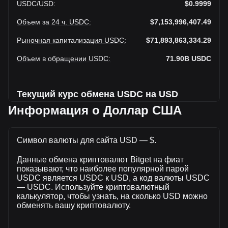
USDC
/
USD
:
$0.9999
Объем за 24 ч. USDC
:
$7,153,996,407.49
Рыночная капитализация USDC
:
$71,893,863,334.29
Объем в обращении USDC
:
71.90B
USDC
Текущий курс обмена USDC на USD
Информация о Доллар США
USDC до Доллар США увеличивается на этой неделе.
Текущая рыночная цена USDC составляет $0.9999 за
Символ валюты для сайта USD — $.
USDC, а общая рыночная капитализация составляет
71,900,570,000USDC на основе оборотного предложения
Данные обмена криптовалют Bitget на фиат
USDC $71,893,863,334.29 USD. Объем торгов упал на
показывают, что наиболее популярной парой
USDC% ($-1,453,847,644.73 USD) за последние 24 часа,
USDC является USDC к USD, а код валюты USDC
а объем торгов -16.89 составил $8,607,844,052.22 было
— USDC. Используйте криптовалютный
продано за тот же период.
калькулятор, чтобы узнать, на сколько USD можно
обменять вашу криптовалюту.
Дополнительная информация о USDC на