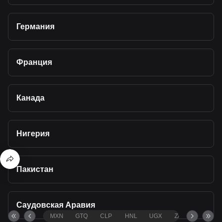
Германия
Франция
Канада
Нигерия
Пакистан
Саудовская Аравия
MXN
GTQ
CLP
HNL
UGX
ZAR
TND