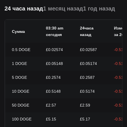
24 часа назад
1 месяц назад
1 год назад
03:30 am
24часа
Измен
Сумма
сегодня
назад
за 24 ч
0.5
DOGE
£0.02574
£0.02587
-0.51%
1
DOGE
£0.05148
£0.05174
-0.51%
5
DOGE
£0.2574
£0.2587
-0.51%
10
DOGE
£0.5148
£0.5174
-0.51%
50
DOGE
£2.57
£2.59
-0.51%
100
DOGE
£5.15
£5.17
-0.51%