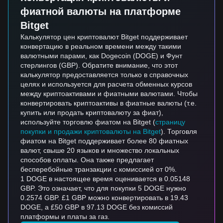
фиатной валюты на платформе
Bitget
Калькулятор цен криптовалют Bitget поддерживает
конвертацию в реальном времени между такими
валютными парами, как Dogecoin (DOGE) и Фунт
стерлингов (GBP). Обратите внимание, что этот
калькулятор предоставляется только в справочных
целях и используется для расчета обменных курсов
между криптоактивами и фиатными валютами. Чтобы
конвертировать криптоактивы в фиатные валюты (т.е.
купить или продать криптовалюту за фиат),
используйте торговлю фиатом на Bitget (
страницу
покупки и продажи криптовалюты на Bitget
). Торговля
фиатом на Bitget поддерживает более 80 фиатных
валют, свыше 20 языков и множество локальных
способов оплаты. Она также предлагает
бесперебойные транзакции с комиссией от 0%.
1 DOGE в настоящее время оценивается в 0.05148
GBP. Это означает, что для покупки 5 DOGE нужно
0.2574 GBP. £1 GBP можно конвертировать в 19.43
DOGE, а £50 GBP в 97.13 DOGE без комиссий
платформы и платы за газ.