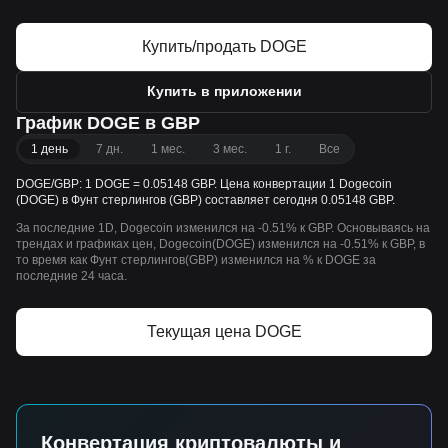
Купить/продать DOGE
Купить в приложении
График DOGE в GBP
1 день
7 дн.
1 мес.
3 мес.
1 г.
Все
DOGE/GBP: 1 DOGE = 0.05148 GBP. Цена конвертации 1 Dogecoin
(DOGE) в Фунт стерлингов (GBP) составляет сегодня 0.05148 GBP.
За последние 1D, Dogecoin изменился на -0.51% к GBP. Основываясь на
трендах и графиках цен, Dogecoin(DOGE) изменился на -0.51% к GBP, в
то время как Фунт стерлингов(GBP) изменился на % к DOGE за
последние 24 часа.
Текущая цена DOGE
Конвертация криптовалюты и