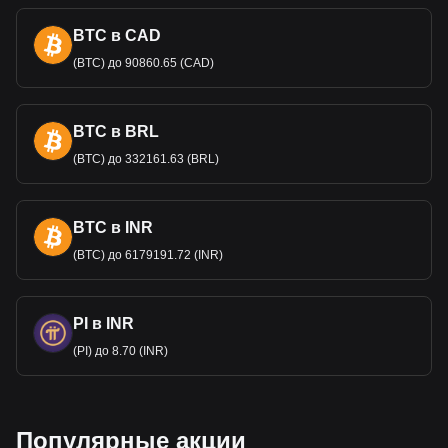
Что такое Квид
?
BTC в CAD
"Квид" - это жаргонное слово, используемое в
(BTC) до 90860.65 (CAD)
Соединенном Королевстве для обозначения британского
фунта стерлингов (GBP), валюты Соединенного
Королевства. Его точное происхождение неясно, но
BTC в BRL
наиболее распространенная теория гласит, что оно
происходит от л
атинского выражения "quid pro quo", что
(BTC) до 332161.63 (BRL)
означает "что-то за что-то". Эта фраза часто
используется в финансовых и юридических контекстах.
Есть и менее обоснованная теория, которая связывает
BTC в INR
его с Королевским монетным двором в Квидхэмптоне,
Уилтшир. Со време
нем "квид" стал синонимом "фунта" в
(BTC) до 6179191.72 (INR)
повседневном британском разговорном языке и
используется так же неформально, как "баксы" для
долларов в Соединенных Штатах. Примечательно, что
PI в INR
этот термин остается в единственным числе независимо
(PI) до 8.70 (INR)
от суммы, поэтому вместо
"двадцать квидс" стоит сказать
"двадцать квид".
Почему фунт стерлингов стоит
больше, чем доллар США?
Популярные акции