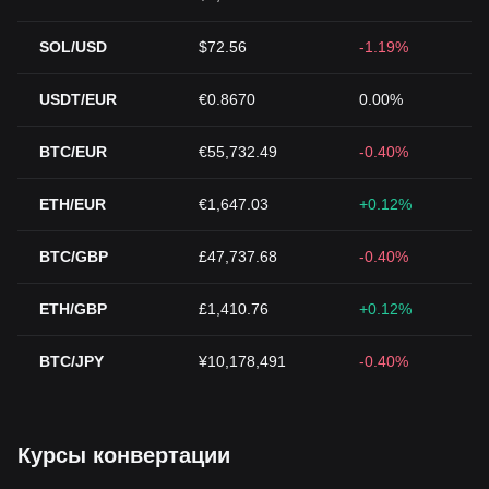
SOL/USD
$72.56
-1.19%
USDT/EUR
€0.8670
0.00%
BTC/EUR
€55,732.49
-0.40%
ETH/EUR
€1,647.03
+0.12%
BTC/GBP
£47,737.68
-0.40%
ETH/GBP
£1,410.76
+0.12%
BTC/JPY
¥10,178,491
-0.40%
Курсы конвертации