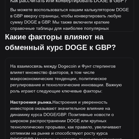
Как рассчитать или конвертировать DOGE в GBP?
Вы можете воспользоваться нашим калькулятором DOGE
в GBP вверху страницы, чтобы конвертировать любую
сумму DOGE в GBP. Мы также включили краткие
справочные таблицы для наиболее популярных
конвертаций. Например, 5 GBP эквивалентны 97.13
Какие факторы влияют на
DOGE, а 5 DOGE будут стоить около 0.2574GBP.
обменный курс DOGE к GBP?
Какова самая высокая цена DOGE/GBP в
истории?
На взаимосвязь между Dogecoin и Фунт стерлингов
Самая высокая цена 1 DOGE в GBP за все время
влияет множество факторов, в том числе
составляет £0.5483. Еще неизвестно, превысит ли
макроэкономические тенденции, политическое
стоимость 1 DOGE в GBP текущий исторический
регулирование и технологические инновации. Важную
максимум.
роль играют следующие ключевые факторы:
Какова динамика цен в GBP?
Настроения рынка.
Настроения и уверенность
За последние 7 дней обменный курс Dogecoin (DOGE)
инвесторов оказывают значительное влияние на
снизился на 1.20%. За последний месяц обменный курс
динамику курса DOGE/GBP. Позитивные новости о
Dogecoin (DOGE) снизился на 5.15% по отношению к
широком распространении DOGE или крупных
следующей валюте: Фунт стерлингов (GBP).
технологических прорывах, как правило, увеличивают
оптимизм на рынке и способствуют росту курса