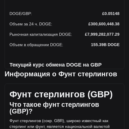
DOGE
/
GBP
:
£0.05148
Объем за 24 ч. DOGE
:
£300,600,448.38
Рыночная капитализация DOGE
:
£7,999,282,077.29
Объем в обращении DOGE
:
155.39B
DOGE
Текущий курс обмена DOGE на GBP
Информация о Фунт стерлингов
На этой неделе наблюдается падение Dogecoin к Фунт
стерлингов
Фунт стерлингов (GBP)
Текущая рыночная цена Dogecoin составляет £0.05148
за DOGE, а общая рыночная капитализация составляет
Что такое фунт стерлингов
155,388,220,000DOGE на основе оборотного
предложения Dogecoin £7,999,282,077.29 GBP. Объем
(GBP)?
торгов упал на Dogecoin% (£5,254,789.95 GBP) за
последние 24 часа, а объем торгов +1.78 составил
Фунт стерлингов (сокр. GBR), широко известный как
£295,345,658.42 было продано за тот же период.
стерлинг или фунт, является национальной валютой