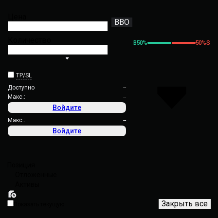
Цена
BBO
Количество
B
50
%
50
%
S
TP/SL
Доступно
--
Макс.:
--
Войдите
Макс.:
--
Войдите
Позиция
Отложенные
Активы
Закрыть все
Показать текущую