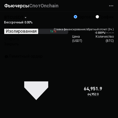
Фьючерсы
Спот
Onchain
Торговля
График
BTCUSDT
Бессрочный
0.00%
Ставка финансирования/обратный отсчет (0 ч.)
Изолированная
1x
1x
-0.0009%
/
--:--:--
Цена
Количество
Открыть
(
USDT
)
(
BTC
)
Закрыть
Лимитный ордер
64,951.9
64,952.0