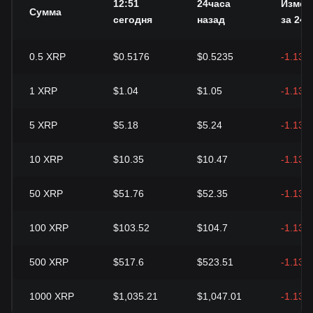
12:51
24часа
Измен
Сумма
сегодня
назад
за 24 ч
0.5
XRP
$0.5176
$0.5235
-1.13%
1
XRP
$1.04
$1.05
-1.13%
5
XRP
$5.18
$5.24
-1.13%
10
XRP
$10.35
$10.47
-1.13%
50
XRP
$51.76
$52.35
-1.13%
100
XRP
$103.52
$104.7
-1.13%
500
XRP
$517.6
$523.51
-1.13%
1000
XRP
$1,035.21
$1,047.01
-1.13%