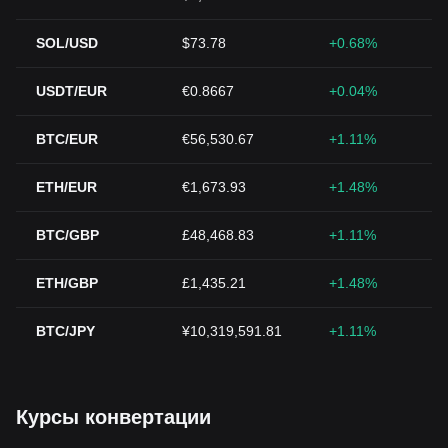
SOL/USD
$73.78
+0.68%
USDT/EUR
€0.8667
+0.04%
BTC/EUR
€56,530.67
+1.11%
ETH/EUR
€1,673.93
+1.48%
BTC/GBP
£48,468.83
+1.11%
ETH/GBP
£1,435.21
+1.48%
BTC/JPY
¥10,319,591.81
+1.11%
Курсы конвертации