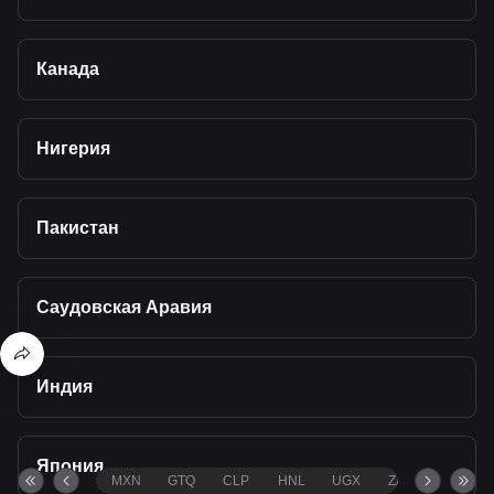
Канада
Нигерия
Пакистан
Саудовская Аравия
Индия
Япония
MXN
GTQ
CLP
HNL
UGX
ZAR
TND