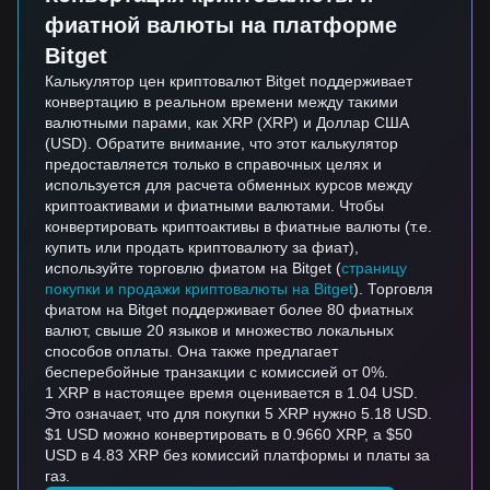
фиатной валюты на платформе
Bitget
Калькулятор цен криптовалют Bitget поддерживает
конвертацию в реальном времени между такими
валютными парами, как XRP (XRP) и Доллар США
(USD). Обратите внимание, что этот калькулятор
предоставляется только в справочных целях и
используется для расчета обменных курсов между
криптоактивами и фиатными валютами. Чтобы
конвертировать криптоактивы в фиатные валюты (т.е.
купить или продать криптовалюту за фиат),
используйте торговлю фиатом на Bitget (
страницу
покупки и продажи криптовалюты на Bitget
). Торговля
фиатом на Bitget поддерживает более 80 фиатных
валют, свыше 20 языков и множество локальных
способов оплаты. Она также предлагает
бесперебойные транзакции с комиссией от 0%.
1 XRP в настоящее время оценивается в 1.04 USD.
Это означает, что для покупки 5 XRP нужно 5.18 USD.
$1 USD можно конвертировать в 0.9660 XRP, а $50
USD в 4.83 XRP без комиссий платформы и платы за
газ.