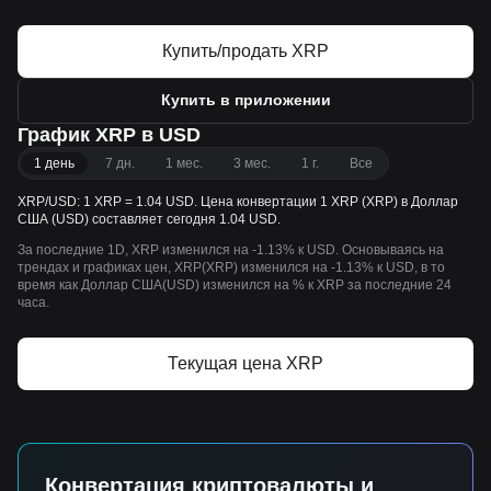
Купить/продать XRP
Купить в приложении
График XRP в USD
1 день
7 дн.
1 мес.
3 мес.
1 г.
Все
XRP/USD: 1 XRP = 1.04 USD. Цена конвертации 1 XRP (XRP) в Доллар
США (USD) составляет сегодня 1.04 USD.
За последние 1D, XRP изменился на -1.13% к USD. Основываясь на
трендах и графиках цен, XRP(XRP) изменился на -1.13% к USD, в то
время как Доллар США(USD) изменился на % к XRP за последние 24
часа.
Текущая цена XRP
Конвертация криптовалюты и