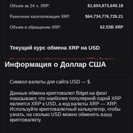
Объем за 24 ч. XRP
:
$1,604,873,640.18
Рыночная капитализация XRP
:
$64,734,776,726.21
Объем в обращении XRP
:
62.53B
XRP
Текущий курс обмена XRP на USD
На этой неделе наблюдается падение XRP к Доллар
Информация о Доллар США
США
Текущая рыночная цена XRP составляет $1.04 за XRP, а
общая рыночная капитализация составляет
Символ валюты для сайта USD — $.
62,533,270,000XRP на основе оборотного предложения
Данные обмена криптовалют Bitget на фиат
XRP $64,734,776,726.21 USD. Объем торгов упал на
показывают, что наиболее популярной парой XRP
XRP% ($253,473,934.41 USD) за последние 24 часа, а
является XRP к USD, а код валюты XRP — XRP.
объем торгов +18.76 составил $1,351,399,705.77 было
Используйте криптовалютный калькулятор, чтобы
продано за тот же период.
узнать, на сколько USD можно обменять вашу
криптовалюту.
Дополнительная информация о XRP на