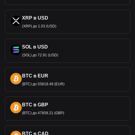
XRP в USD
(XRP) до 1.03 (USD)
SOL в USD
(SOL) до 72.91 (USD)
BTC в EUR
(BTC) до 55818.49 (EUR)
BTC в GBP
(BTC) до 47858.21 (GBP)
BTC в CAD