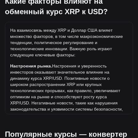
Какие факторы влияют на
5 XRP будут стоить около 5.18USD.
обменный курс XRP к USD?
Какова самая высокая цена XRP/USD в истории?
Самая высокая цена 1 XRP в USD за все время
На взаимосвязь между XRP и Доллар США влияет
составляет $3.84. Еще неизвестно, превысит ли
множество факторов, в том числе макроэкономические
стоимость 1 XRP в USD текущий исторический максимум.
тенденции, политическое регулирование и
Какова динамика цен в USD?
технологические инновации. Важную роль играют
следующие ключевые факторы:
За последние 7 дней обменный курс XRP (XRP) снизился
на 3.24%. За последний месяц обменный курс XRP
Настроения рынка.
Настроения и уверенность
(XRP) снизился на 4.41% по отношению к следующей
инвесторов оказывают значительное влияние на
валюте: Доллар США (USD).
динамику курса XRP/USD. Позитивные новости о
широком распространении XRP или крупных
Что такое XRP к USD?
технологических прорывах, как правило, увеличивают
XRP к USD — это обменный курс, показывающий,
оптимизм на рынке и способствуют росту курса
сколько стоит один токен XRP в долларах США. Курс
XRP/USD. Негативные новости, такие как нарушения
постоянно меняется в зависимости от рыночного
законодательства и уязвимости системы безопасности,
предложения и спроса, торговой активности и общих
могут вызвать панику на рынке и привести к снижению
условий на рынке криптовалют.
курса XRP/USD.
Популярные курсы — конвертер
Как определяется цена XRP в долларах США?
Нормативно-правовая база.
Государственная политика