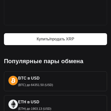
Bitget
Цена XRP
Прогноз курса XRP
Что такое XRP (XRP)
XRP — калькулятор прибыли
Купить/продать XRP
Популярные пары обмена
BTC в USD
(BTC) до 64351.50 (USD)
ETH в USD
(ETH) до 1903.13 (USD)