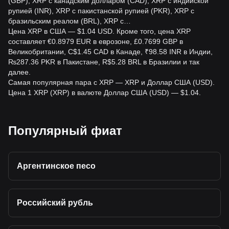
(GBP), XRP с канадским долларом (CAD), XRP с индийской
Нет. XRP — это волатильная криптовалюта, поэтому её
рупией (INR), XRP с пакистанской рупией (PKR), XRP с
стоимость по отношению к доллару США может
бразильским реалом (BRL), XRP с…
значительно вырасти или упасть за короткий период.
Цена XRP в США — $1.04 USD. Кроме того, цена XRP
Курс не является фиксированным и не гарантируется.
составляет €0.8979 EUR в еврозоне, £0.7699 GBP в
Великобритании, C$1.45 CAD в Канаде, ₹98.58 INR в Индии,
Как рассчитать стоимость моих активов XRP в
₨287.36 PKR в Пакистане, R$5.28 BRL в Бразилии и так
долларах США?
далее.
Самая популярная пара с XRP — XRP и Доллар США (USD).
Умножьте свой баланс XRP на текущий курс XRP к
Цена 1 XRP (XRP) в валюте Доллар США (USD) — $1.04.
доллару США. Если у вас есть 500 XRP, а курс
составляет 0,60 $, их примерная стоимость составит 300
$, без учета комиссий за транзакции, расходов на вывод
средств и применимых налогов.
Популярный фиат
Облагаются ли конвертации XRP в USD
комиссиями или налогами?
Аргентинское песо
При конвертации могут взиматься торговые комиссии,
комиссии за платежи, сетевые комиссии или комиссии за
вывод средств. Налоговый режим зависит от вашей
юрисдикции и личных обстоятельств, поэтому за
Российский рубль
консультацией обратитесь к квалифицированному
налоговому специалисту.