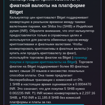
фиатной валюты на платформе
Bitget
Калькулятор цен криптовалют Bitget поддерживает
конвертацию в реальном времени между такими
валютными парами, как Shiba Inu (SHIB) и Индийская
рупия (INR). Обратите внимание, что этот калькулятор
предоставляется только в справочных целях и
используется для расчета обменных курсов между
криптоактивами и фиатными валютами. Чтобы
конвертировать криптоактивы в фиатные валюты (т.е.
купить или продать криптовалюту за фиат),
используйте торговлю фиатом на Bitget (
страницу
покупки и продажи криптовалюты на Bitget
). Торговля
фиатом на Bitget поддерживает более 80 фиатных
валют, свыше 20 языков и множество локальных
способов оплаты. Она также предлагает
бесперебойные транзакции с комиссией от 0%.
1 SHIB в настоящее время оценивается в 0.0004470
INR. Это означает, что для покупки 5 SHIB нужно
0.002235 INR. ₹1 INR можно конвертировать в 2,237.16
SHIB, а ₹50 INR в 11,185.8 SHIB без комиссий
платформы и платы за газ.