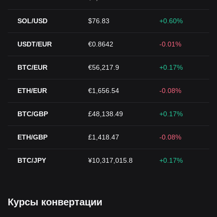
SOL/USD
$76.83
+0.60%
USDT/EUR
€0.8642
-0.01%
BTC/EUR
€56,217.9
+0.17%
ETH/EUR
€1,656.54
-0.08%
BTC/GBP
£48,138.49
+0.17%
ETH/GBP
£1,418.47
-0.08%
BTC/JPY
¥10,317,015.8
+0.17%
Курсы конвертации