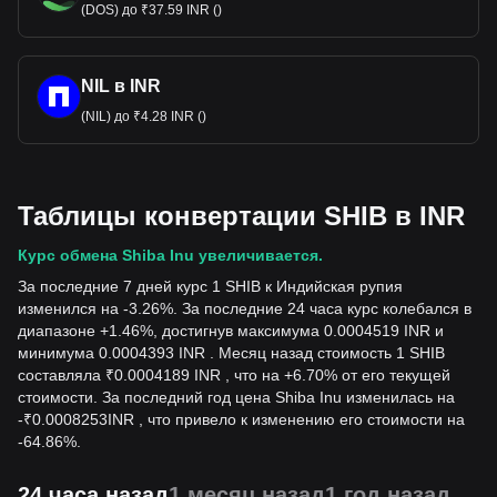
(DOS) до ₹37.59 INR ()
NIL в INR
(NIL) до ₹4.28 INR ()
Таблицы конвертации SHIB в INR
Курс обмена Shiba Inu увеличивается.
За последние 7 дней курс 1 SHIB к Индийская рупия
изменился на -3.26%. За последние 24 часа курс колебался в
диапазоне +1.46%, достигнув максимума 0.0004519 INR и
минимума 0.0004393 INR . Месяц назад стоимость 1 SHIB
составляла ₹0.0004189 INR , что на +6.70% от его текущей
стоимости. За последний год цена Shiba Inu изменилась на
-
₹
0.0008253
INR
, что привело к изменению его стоимости на
-64.86%.
24 часа назад
1 месяц назад
1 год назад