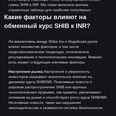
сумму SHIB в INR. Мы также включили краткие
справочные таблицы для наиболее популярных
конвертаций. Например, 5 INR эквивалентны 11,185.8
Какие факторы влияют на
SHIB, а 5 SHIB будут стоить около 0.002235INR.
обменный курс SHIB к INR?
Какова самая высокая цена SHIB/INR в истории?
Самая высокая цена 1 SHIB в INR за все время
На взаимосвязь между Shiba Inu и Индийская рупия
составляет ₹0.008431. Еще неизвестно, превысит ли
влияет множество факторов, в том числе
стоимость 1 SHIB в INR текущий исторический максимум.
макроэкономические тенденции, политическое
Какова динамика цен в INR?
регулирование и технологические инновации. Важную
роль играют следующие ключевые факторы:
За последние 7 дней обменный курс Shiba Inu (SHIB)
снизился на 3.26%. За последний месяц обменный курс
Настроения рынка.
Настроения и уверенность
Shiba Inu (SHIB) вырос на 6.70% по отношению к
инвесторов оказывают значительное влияние на
следующей валюте: Индийская рупия (INR).
динамику курса SHIB/INR. Позитивные новости о
широком распространении SHIB или крупных
технологических прорывах, как правило, увеличивают
оптимизм на рынке и способствуют росту курса SHIB/INR.
Негативные новости, такие как нарушения
законодательства и уязвимости системы безопасности,
могут вызвать панику на рынке и привести к снижению