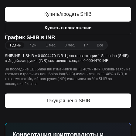
Купить/продать SHIB
Купить в приложении
График SHIB в INR
1 день
7 дн.
1 мес.
3 мес.
1 г.
Все
SHIB/INR: 1 SHIB = 0.0004470 INR. Цена конвертации 1 Shiba Inu (SHIB)
в Индийская рупия (INR) составляет сегодня 0.0004470 INR.
За последние 1D, Shiba Inu изменился на +1.46% к INR. Основываясь на
трендах и графиках цен, Shiba Inu(SHIB) изменился на +1.46% к INR, в
то время как Индийская рупия(INR) изменился на % к SHIB за
последние 24 часа.
Текущая цена SHIB
Конвертация криптовалюты и