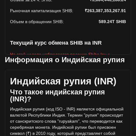
Рыночная капитализация SHIB
:
₹263,387,353,267.91
Объем в обращении SHIB
:
589.24T
SHIB
Текущий курс обмена SHIB на INR
На этой неделе наблюдается падение Shiba Inu к
Информация о Индийская рупия
Индийская рупия
Текущая рыночная цена Shiba Inu составляет
₹0.0004470 за SHIB, а общая рыночная капитализация
Индийская рупия (INR)
составляет 589,239,600,000,000SHIB на основе
оборотного предложения Shiba Inu ₹263,387,353,267.91
Что такое индийская рупия
INR. Объем торгов упал на Shiba Inu% (₹818,027,081.1
(INR)?
INR) за последние 24 часа, а объем торгов +16.88
составил ₹4,846,419,107.15 было продано за тот же
Индийская рупия (код ISO - INR) является официальной
период.
валютой Республики Индия. Термин "рупия" происходит
от санскритского слова "rupyakam", что переводится как
серебряная монета. Индийской рупии был присвоен
Дополнительная информация о Shiba Inu
символ (₹) в 2010 году, который представляет соб
ой