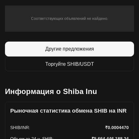
Соответствующих объявлений не найдено.
Другие предложения
Торгуйте SHIB/USDT
Информация о Shiba Inu
Рыночная статистика обмена SHIB на INR
SHIB
/
INR
:
₹0.0004470
Объем за 24 ч. SHIB
:
₹5,664,446,188.24