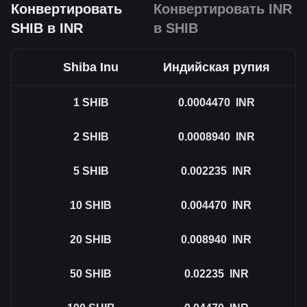
Конвертировать
Конвертировать INR
SHIB в INR
в SHIB
Shiba Inu
Индийская рупия
1
SHIB
0.0004470
INR
2
SHIB
0.0008940
INR
5
SHIB
0.002235
INR
10
SHIB
0.004470
INR
20
SHIB
0.008940
INR
50
SHIB
0.02235
INR