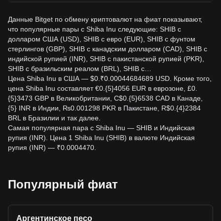
Данные Bitget по обмену криптовалют на фиат показывают,
что популярные пары с Shiba Inu следующие: SHIB с
долларом США (USD), SHIB с евро (EUR), SHIB с фунтом
стерлингов (GBP), SHIB с канадским долларом (CAD), SHIB с
индийской рупией (INR), SHIB с пакистанской рупией (PKR),
SHIB с бразильским реалом (BRL), SHIB с…
Цена Shiba Inu в США — $0.₹0.00044684689 USD. Кроме того,
цена Shiba Inu составляет €0.{5}4056 EUR в еврозоне, £0.
{5}3473 GBP в Великобритании, C$0.{5}6538 CAD в Канаде,
{5} INR в Индии, ₨0.001298 PKR в Пакистане, R$0.{4}2384
BRL в Бразилии и так далее.
Самая популярная пара с Shiba Inu — SHIB и Индийская
рупия (INR). Цена 1 Shiba Inu (SHIB) в валюте Индийская
рупия (INR) — ₹0.0004470.
Популярный фиат
Аргентинское песо