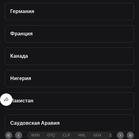
Германия
Франция
Канада
Нигерия
Пакистан
Саудовская Аравия
MXN
GTQ
CLP
HNL
UGX
ZAR
TND