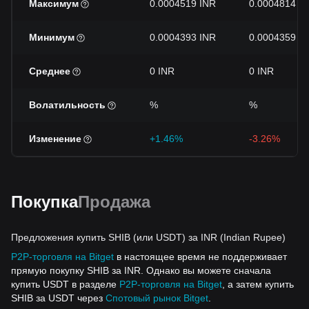
Максимум
0.0004519 INR
0.0004814 I
Минимум
0.0004393 INR
0.0004359 I
Среднее
0 INR
0 INR
Волатильность
%
%
Изменение
+1.46%
-3.26%
Покупка
Продажа
Предложения купить SHIB (или USDT) за INR (Indian Rupee)
P2P-торговля на Bitget
в настоящее время не поддерживает
прямую покупку SHIB за INR. Однако вы можете сначала
купить USDT в разделе
P2P-торговля на Bitget
, а затем купить
SHIB за USDT через
Спотовый рынок Bitget
.