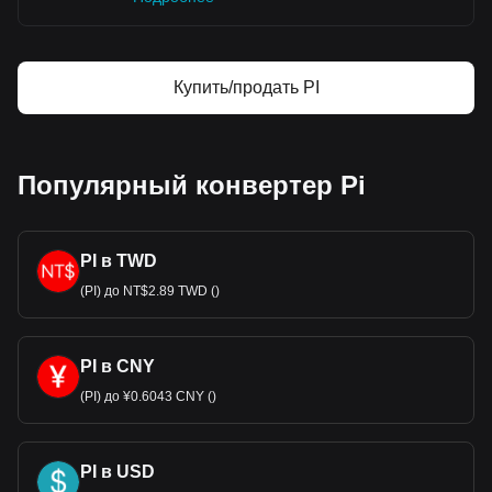
Купить/продать PI
Популярный конвертер Pi
PI в TWD
(PI) до NT$2.89 TWD ()
PI в CNY
(PI) до ¥0.6043 CNY ()
PI в USD