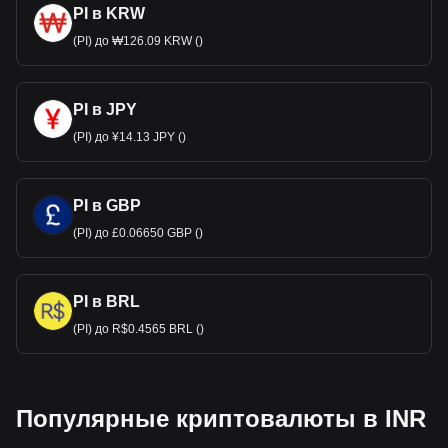
PI в KRW
(PI) до ₩126.09 KRW ()
PI в JPY
(PI) до ¥14.13 JPY ()
PI в GBP
(PI) до £0.06650 GBP ()
PI в BRL
(PI) до R$0.4565 BRL ()
Популярные криптовалюты в INR