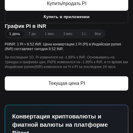
Купить/продать PI
Купить в приложении
График PI в INR
1 день
7 дн.
1 мес.
3 мес.
1 г.
Все
PI/INR: 1 PI = 8.52 INR. Цена конвертации 1 Pi (PI) в Индийская рупия
(INR) составляет сегодня 8.52 INR.
За последние 1D, Pi изменился на -1.89% к INR. Основываясь на
трендах и графиках цен, Pi(PI) изменился на -1.89% к INR, в то время как
Индийская рупия(INR) изменился на % к PI за последние 24 часа.
Текущая цена PI
Конвертация криптовалюты и
фиатной валюты на платформе