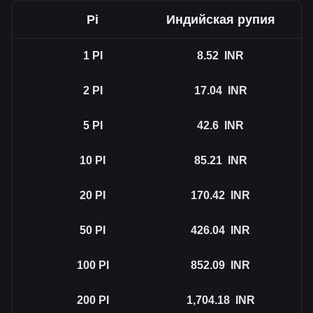
Pi
Индийская рупия
1
PI
8.52
INR
2
PI
17.04
INR
5
PI
42.6
INR
10
PI
85.21
INR
20
PI
170.42
INR
50
PI
426.04
INR
100
PI
852.09
INR
200
PI
1,704.18
INR