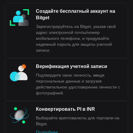
Rupee for Wholesale (e₹-W) для межбанковских расчетов
и Digital Rupee for Retail (e₹-R) для потребител
ьских и
Создайте бесплатный аккаунт на
бизнес операций. Эта инициатива была направлена на
Bitget
снижение затрат, связанных с физической валютой,
повышение эффективности операций и поддержку
Зарегистрируйтесь на Bitget, указав свой
растущей цифровой экономики Индии. В отличие от
адрес электронной почты/номер
криптовалют, цифровая рупия является суверенной
мобильного телефона, и придумайте
валютой
, которая контролируется центральным банком и
надежный пароль для защиты учетной
имеет ту же стоимость, что и ее физический аналог.
записи.
Данные обмена криптовалют Bitget на фиат
Верификация учетной записи
показывают, что наиболее популярной парой Pi
является PI к INR, а код валюты Pi — PI.
Подтвердите свою личность, введя
Используйте криптовалютный калькулятор, чтобы
персональные данные и загрузив
узнать, на сколько INR можно обменять вашу
действительное удостоверение личности с
криптовалюту.
фотографией.
Конвертировать PI в INR
Выбирайте криптовалюты для торговли на
Bitget.
Подробнее