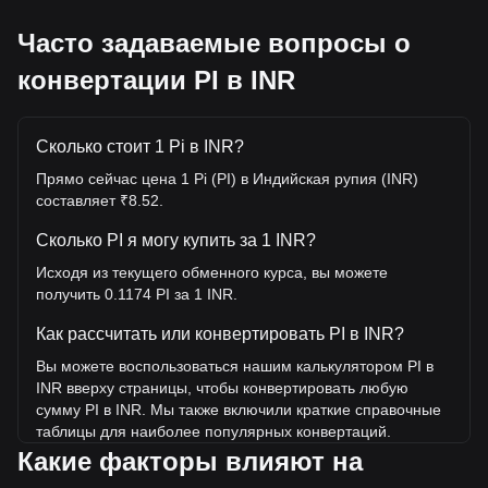
Часто задаваемые вопросы о
конвертации PI в INR
Сколько стоит 1 Pi в INR?
Прямо сейчас цена 1 Pi (PI) в Индийская рупия (INR)
составляет ₹8.52.
Сколько PI я могу купить за 1 INR?
Исходя из текущего обменного курса, вы можете
получить 0.1174 PI за 1 INR.
Как рассчитать или конвертировать PI в INR?
Вы можете воспользоваться нашим калькулятором PI в
INR вверху страницы, чтобы конвертировать любую
сумму PI в INR. Мы также включили краткие справочные
таблицы для наиболее популярных конвертаций.
Например, 5 INR эквивалентны 0.5868 PI, а 5 PI будут
Какие факторы влияют на
стоить около 42.6INR.