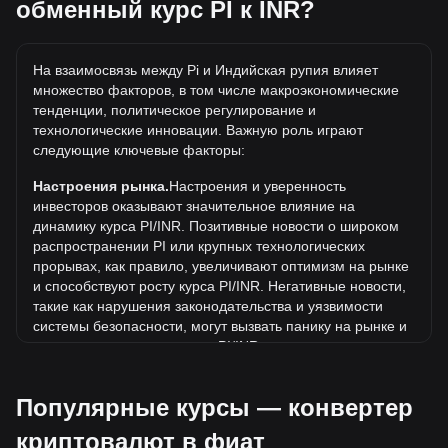
обменный курс PI к INR?
Какова самая высокая цена PI/INR в истории?
Самая высокая цена 1 PI в INR за все время составляет
На взаимосвязь между Pi и Индийская рупия влияет
₹283.67. Еще неизвестно, превысит ли стоимость 1 PI в
множество факторов, в том числе макроэкономические
INR текущий исторический максимум.
тенденции, политическое регулирование и
Какова динамика цен в INR?
технологические инновации. Важную роль играют
следующие ключевые факторы:
За последние 7 дней обменный курс Pi (PI) вырос на
3.30%. За последний месяц обменный курс Pi (PI)
Настроения рынка.
Настроения и уверенность
снизился на 9.86% по отношению к следующей валюте:
инвесторов оказывают значительное влияние на
Индийская рупия (INR).
динамику курса PI/INR. Позитивные новости о широком
распространении PI или крупных технологических
Что такое конвертация PI в INR?
прорывах, как правило, увеличивают оптимизм на рынке
Конвертация PI в INR означает вычисление стоимости
и способствуют росту курса PI/INR. Негативные новости,
токенов PI в индийских рупиях.
такие как нарушения законодательства и уязвимости
системы безопасности, могут вызвать панику на рынке и
Как я могу проверить текущий курс PI к INR?
привести к снижению курса PI/INR.
Вы можете проверить текущий курс PI к INR на
Нормативно-правовая база.
Государственная политика
криптовалютных платформах, таких как Bitget Exchange,
Популярные курсы — конвертер
и нормативные акты, регулирующие криптовалюты,
которые поддерживают торговлю токенами и
оказывают непосредственное влияние на их принятие.
отображение цен.
криптовалют в фиат
Это определяет их стоимость по отношению к