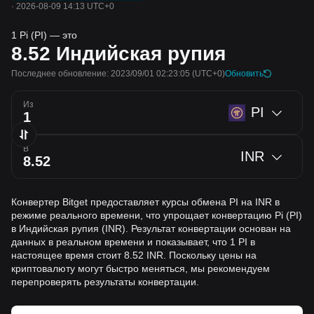
·
2026-08-09 14:13 UTC+0
1 Pi (PI) — это
8.52
Индийская рупия
Последнее обновление: 2023/09/01 02:23:05
(UTC+0)
Обновить
Из
PI
В
INR
Конвертер Bitget предоставляет курсы обмена PI на INR в
режиме реального времени, что упрощает конвертацию Pi (PI)
в Индийская рупия (INR). Результат конвертации основан на
данных в реальном времени и показывает, что 1 PI в
настоящее время стоит 8.52 INR. Поскольку цены на
криптовалюту могут быстро меняться, мы рекомендуем
перепроверять результаты конвертации.