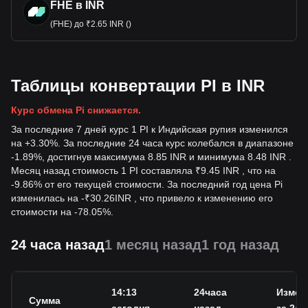
FHE в INR
(FHE) до ₹2.65 INR ()
Таблицы конвертации PI в INR
Курс обмена Pi снижается.
За последние 7 дней курс 1 PI к Индийская рупия изменился
на +3.30%. За последние 24 часа курс колебался в диапазоне
-1.89%, достигнув максимума 8.85 INR и минимума 8.48 INR .
Месяц назад стоимость 1 PI составляла ₹9.45 INR , что на
-9.86% от его текущей стоимости. За последний год цена Pi
изменилась на
-
₹
30.26
INR
, что привело к изменению его
стоимости на -78.05%.
24 часа назад
1 месяц назад
1 год назад
14:13
24часа
Измен
Сумма