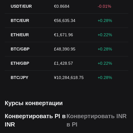
USDT/EUR
€0.8684
-0.01%
BTC/EUR
€56,635.34
+0.28%
ETH/EUR
€1,671.96
+0.22%
BTC/GBP
£48,390.95
+0.28%
ETH/GBP
£1,428.57
+0.22%
BTC/JPY
¥10,284,618.75
+0.28%
Курсы конвертации
Конвертировать PI в
Конвертировать INR
INR
в PI