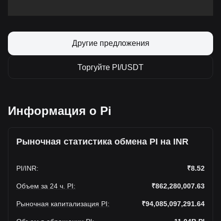
Другие предложения
Торгуйте PI/USDT
Информация о Pi
Рыночная статистика обмена PI на INR
PI
/
INR
:
₹8.52
Объем за 24 ч. PI
:
₹862,280,007.63
Рыночная капитализация PI
:
₹94,085,097,291.64