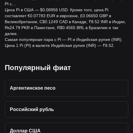
обменивают PI на INR напрямую; для обмена и вывода
PI с…
используйте биржи, например Bitget Exchange.
Цена Pi в США — $0.08956 USD. Кроме того, цена Pi
составляет €0.07783 EUR в еврозоне, £0.06650 GBP в
Великобритании, C$0.1249 CAD в Канаде, ₹8.52 INR в Индии,
₨24.79 PKR в Пакистане, R$0.4565 BRL в Бразилии и так
далее.
Самая популярная пара с Pi — PI и Индийская рупия (INR).
Цена 1 Pi (PI) в валюте Индийская рупия (INR) — ₹8.52.
Популярный фиат
Аргентинское песо
Российский рубль
Доллар США