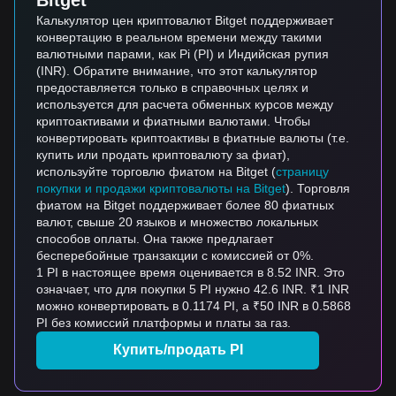
Bitget
Калькулятор цен криптовалют Bitget поддерживает
конвертацию в реальном времени между такими
валютными парами, как Pi (PI) и Индийская рупия
(INR). Обратите внимание, что этот калькулятор
предоставляется только в справочных целях и
используется для расчета обменных курсов между
криптоактивами и фиатными валютами. Чтобы
конвертировать криптоактивы в фиатные валюты (т.е.
купить или продать криптовалюту за фиат),
используйте торговлю фиатом на Bitget (
страницу
покупки и продажи криптовалюты на Bitget
). Торговля
фиатом на Bitget поддерживает более 80 фиатных
валют, свыше 20 языков и множество локальных
способов оплаты. Она также предлагает
бесперебойные транзакции с комиссией от 0%.
1 PI в настоящее время оценивается в 8.52 INR. Это
означает, что для покупки 5 PI нужно 42.6 INR. ₹1 INR
можно конвертировать в 0.1174 PI, а ₹50 INR в 0.5868
PI без комиссий платформы и платы за газ.
Купить/продать PI