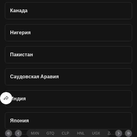
Канада
Нигерия
Пакистан
Саудовская Аравия
Индия
Япония
MXN
GTQ
CLP
HNL
UGX
ZAR
TND