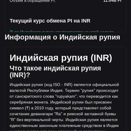
Объем в обращении PI
:
11.04B
PI
Текущий курс обмена PI на INR
Pi до Индийская рупия увеличивается на этой неделе.
Информация о Индийская рупия
Текущая рыночная цена Pi составляет ₹8.52 за PI, а
общая рыночная капитализация составляет
11,041,699,000PI на основе оборотного предложения Pi
Индийская рупия (INR)
₹94,085,097,291.64 INR. Объем торгов упал на Pi%
(₹-43,392,585.27 INR) за последние 24 часа, а объем
Что такое индийская рупия
торгов -4.79 составил ₹905,672,592.9 было продано за
(INR)?
тот же период.
Индийская рупия (код ISO - INR) является официальной
валютой Республики Индия. Термин "рупия" происходит
Дополнительная информация о Pi на
от санскритского слова "rupyakam", что переводится как
Bitget
серебряная монета. Индийской рупии был присвоен
символ (₹) в 2010 году, который представляет соб
ой
Цена Pi
сочетание деванагари "Ra" и римской заглавной буквы
Прогноз курса Pi
"R" без вертикальной черты. Индийская рупия является
Что такое Pi (PI)
единственным законным платежным средством в Индии
Pi — калькулятор прибыли