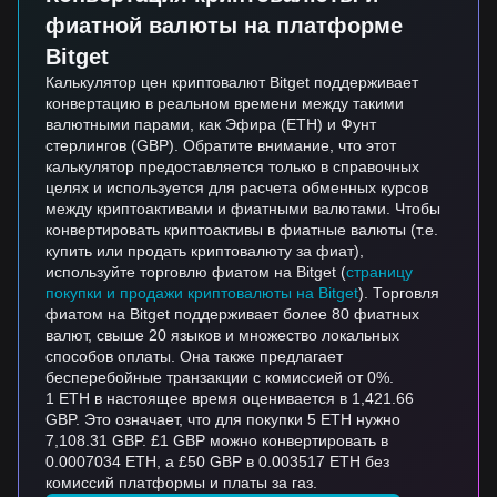
фиатной валюты на платформе
Bitget
Калькулятор цен криптовалют Bitget поддерживает
конвертацию в реальном времени между такими
валютными парами, как Эфира (ETH) и Фунт
стерлингов (GBP). Обратите внимание, что этот
калькулятор предоставляется только в справочных
целях и используется для расчета обменных курсов
между криптоактивами и фиатными валютами. Чтобы
конвертировать криптоактивы в фиатные валюты (т.е.
купить или продать криптовалюту за фиат),
используйте торговлю фиатом на Bitget (
страницу
покупки и продажи криптовалюты на Bitget
). Торговля
фиатом на Bitget поддерживает более 80 фиатных
валют, свыше 20 языков и множество локальных
способов оплаты. Она также предлагает
бесперебойные транзакции с комиссией от 0%.
1 ETH в настоящее время оценивается в 1,421.66
GBP. Это означает, что для покупки 5 ETH нужно
7,108.31 GBP. £1 GBP можно конвертировать в
0.0007034 ETH, а £50 GBP в 0.003517 ETH без
комиссий платформы и платы за газ.