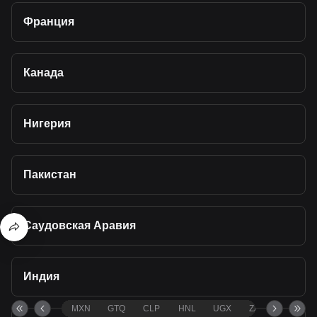
Франция
Канада
Нигерия
Пакистан
Саудовская Аравия
Индия
MXN
GTQ
CLP
HNL
UGX
ZAR
TND