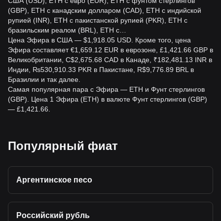
США (USD), ETH с евро (EUR), ETH с фунтом стерлингов
Стоимость 1 ETH в GBP постоянно меняется, и без
(GBP), ETH с канадским долларом (CAD), ETH с индийской
актуальной рыночной котировки её нельзя указать точно.
рупией (INR), ETH с пакистанской рупией (PKR), ETH с
Проверьте источник цен в реальном времени, например
бразильским реалом (BRL), ETH с…
Bitget Exchange, прежде чем принимать решение о
Цена Эфира в США — $1,918.05 USD. Кроме того, цена
торговле или конвертации.
Эфира составляет €1,659.12 EUR в еврозоне, £1,421.66 GBP в
Великобритании, C$2,675.68 CAD в Канаде, ₹182,481.13 INR в
Облагается ли конвертация ETH в GBP налогом?
Индии, ₨530,910.33 PKR в Пакистане, R$9,776.89 BRL в
Потенциально. В Соединённом Королевстве продажа
Бразилии и так далее.
или обмен ETH может привести к возникновению
Самая популярная пара с Эфира — ETH и Фунт стерлингов
налогооблагаемого прироста капитала в зависимости от
(GBP). Цена 1 Эфира (ETH) в валюте Фунт стерлингов (GBP)
ваших обстоятельств и допустимых затрат. Ведите
— £1,421.66.
подробный учёт транзакций и проконсультируйтесь с
квалифицированным налоговым консультантом в
Великобритании для получения индивидуальных
Популярный фиат
рекомендаций.
Является ли конвертация ETH в GBP хорошей
инвестицией?
Аргентинское песо
Конвертация ETH в GBP — это операция на валютном и
криптовалютном рынках, а не гарантированная
инвестиционная возможность. ETH отличается высокой
Российский рубль