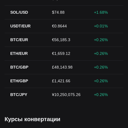
SOL/USD
$74.88
+1.68%
USDT/EUR
€0.8644
+0.01%
BTC/EUR
€56,185.3
+0.26%
ETH/EUR
€1,659.12
+0.26%
BTC/GBP
£48,143.98
+0.26%
ETH/GBP
£1,421.66
+0.26%
BTC/JPY
¥10,250,075.26
+0.26%
Курсы конвертации