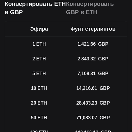
Конвертировать ETH
Конвертировать
в GBP
GBP в ETH
Эфира
Фунт стерлингов
1
ETH
1,421.66
GBP
2
ETH
2,843.32
GBP
5
ETH
7,108.31
GBP
10
ETH
14,216.61
GBP
20
ETH
28,433.23
GBP
50
ETH
71,083.07
GBP