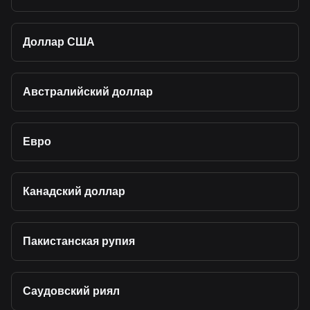
волатильностью и может быстро потерять в цене.
Учитывайте свою toleransi к риску, проводите
самостоятельное исследование и никогда не
инвестируйте больше, чем можете позволить себе
Доллар США
потерять.
Австралийский доллар
Евро
Канадский доллар
Пакистанская рупия
Саудовский риял