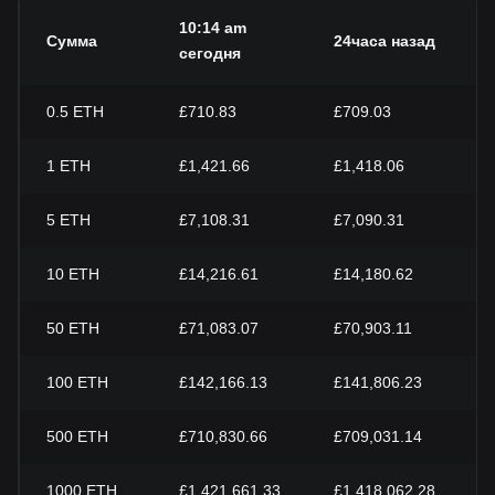
10:14 am
Сумма
24часа назад
сегодня
0.5
ETH
£710.83
£709.03
1
ETH
£1,421.66
£1,418.06
5
ETH
£7,108.31
£7,090.31
10
ETH
£14,216.61
£14,180.62
50
ETH
£71,083.07
£70,903.11
100
ETH
£142,166.13
£141,806.23
500
ETH
£710,830.66
£709,031.14
1000
ETH
£1,421,661.33
£1,418,062.28