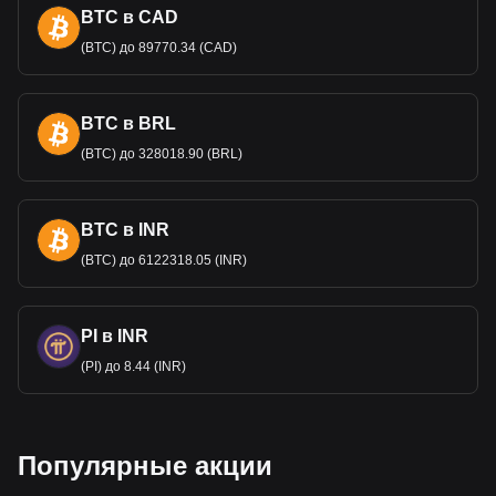
Что такое Квид
?
BTC в CAD
"Квид" - это жаргонное слово, используемое в
(BTC) до 89770.34 (CAD)
Соединенном Королевстве для обозначения британского
фунта стерлингов (GBP), валюты Соединенного
Королевства. Его точное происхождение неясно, но
BTC в BRL
наиболее распространенная теория гласит, что оно
происходит от л
атинского выражения "quid pro quo", что
(BTC) до 328018.90 (BRL)
означает "что-то за что-то". Эта фраза часто
используется в финансовых и юридических контекстах.
Есть и менее обоснованная теория, которая связывает
BTC в INR
его с Королевским монетным двором в Квидхэмптоне,
Уилтшир. Со време
нем "квид" стал синонимом "фунта" в
(BTC) до 6122318.05 (INR)
повседневном британском разговорном языке и
используется так же неформально, как "баксы" для
долларов в Соединенных Штатах. Примечательно, что
PI в INR
этот термин остается в единственным числе независимо
(PI) до 8.44 (INR)
от суммы, поэтому вместо
"двадцать квидс" стоит сказать
"двадцать квид".
Почему фунт стерлингов стоит
больше, чем доллар США?
Популярные акции
Британский фунт стерлингов (GBP) часто имеет более