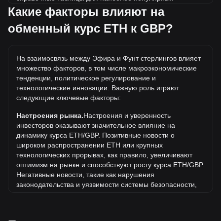
конвертаций. Например, 5 GBP эквивалентны 0.003517
Какие факторы влияют на
ETH, а 5 ETH будут стоить около 7,108.31GBP.
обменный курс ETH к GBP?
Какова самая высокая цена ETH/GBP в истории?
Самая высокая цена 1 ETH в GBP за все время
На взаимосвязь между Эфира и Фунт стерлингов влияет
составляет £3,671.71. Еще неизвестно, превысит ли
множество факторов, в том числе макроэкономические
стоимость 1 ETH в GBP текущий исторический максимум.
тенденции, политическое регулирование и
Какова динамика цен Эфира в GBP?
технологические инновации. Важную роль играют
следующие ключевые факторы:
За последние 7 дней обменный курс Эфира (ETH) вырос
на 3.00%. За последний месяц обменный курс Эфира
Настроения рынка.
Настроения и уверенность
(ETH) вырос на 9.34% по отношению к следующей
инвесторов оказывают значительное влияние на
валюте: Фунт стерлингов (GBP).
динамику курса ETH/GBP. Позитивные новости о
широком распространении ETH или крупных
Что означает ETH к GBP?
технологических прорывах, как правило, увеличивают
ETH к GBP обозначает обменный курс между Ethereum
оптимизм на рынке и способствуют росту курса ETH/GBP.
(ETH) и британским фунтом стерлингов (GBP). Он
Негативные новости, такие как нарушения
показывает, сколько фунтов стоит один ETH в
законодательства и уязвимости системы безопасности,
определённый момент времени.
могут вызвать панику на рынке и привести к снижению
курса ETH/GBP.
Как определяется цена ETH к GBP?