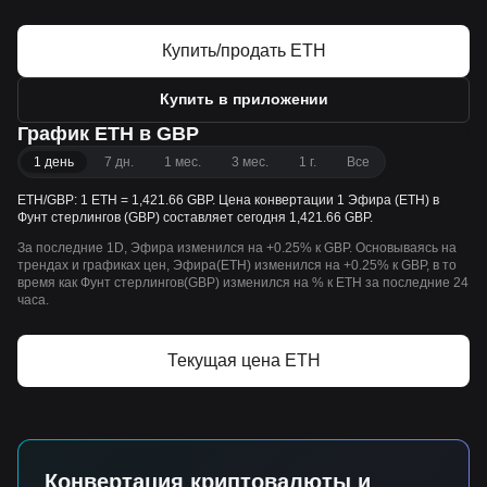
Купить/продать ETH
Купить в приложении
График ETH в GBP
1 день
7 дн.
1 мес.
3 мес.
1 г.
Все
ETH/GBP: 1 ETH = 1,421.66 GBP. Цена конвертации 1 Эфира (ETH) в
Фунт стерлингов (GBP) составляет сегодня 1,421.66 GBP.
За последние 1D, Эфира изменился на +0.25% к GBP. Основываясь на
трендах и графиках цен, Эфира(ETH) изменился на +0.25% к GBP, в то
время как Фунт стерлингов(GBP) изменился на % к ETH за последние 24
часа.
Текущая цена ETH
Конвертация криптовалюты и