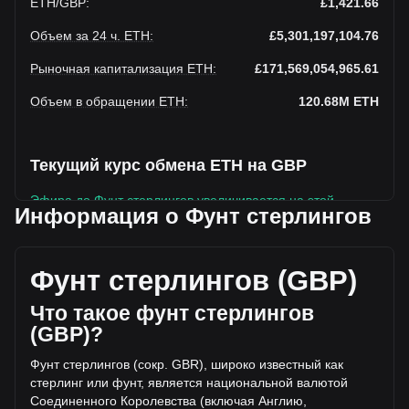
ETH
/
GBP
:
£1,421.66
Объем за 24 ч. ETH
:
£5,301,197,104.76
Рыночная капитализация ETH
:
£171,569,054,965.61
Объем в обращении ETH
:
120.68M
ETH
Текущий курс обмена ETH на GBP
Эфира до Фунт стерлингов увеличивается на этой
Информация о Фунт стерлингов
неделе.
Текущая рыночная цена Эфира составляет £1,421.66 за
ETH, а общая рыночная капитализация составляет
Фунт стерлингов (GBP)
120,682,090ETH на основе оборотного предложения
Эфира £171,569,054,965.61 GBP. Объем торгов упал на
Что такое фунт стерлингов
Эфира% (£-738,332,493.37 GBP) за последние 24 часа, а
(GBP)?
объем торгов -12.22 составил £6,039,529,598.13 было
продано за тот же период.
Фунт стерлингов (сокр. GBR), широко известный как
стерлинг или фунт, является национальной валютой
Соединенного Королевства (включая Англию,