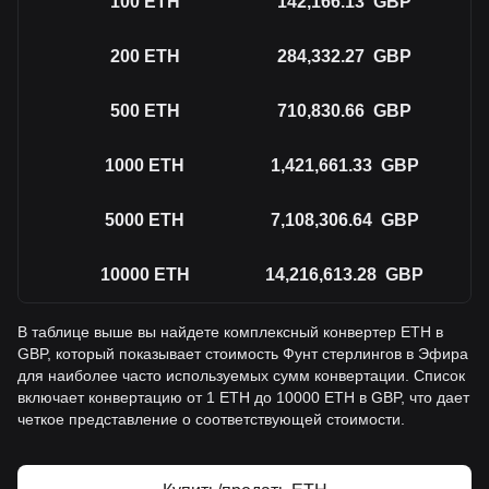
100
ETH
142,166.13
GBP
200
ETH
284,332.27
GBP
500
ETH
710,830.66
GBP
1000
ETH
1,421,661.33
GBP
5000
ETH
7,108,306.64
GBP
10000
ETH
14,216,613.28
GBP
В таблице выше вы найдете комплексный конвертер ETH в
GBP, который показывает стоимость Фунт стерлингов в Эфира
для наиболее часто используемых сумм конвертации. Список
включает конвертацию от 1 ETH до 10000 ETH в GBP, что дает
четкое представление о соответствующей стоимости.