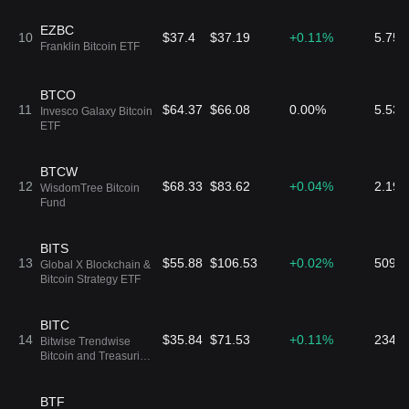
EZBC
10
$37.4
$37.19
+0.11%
5.75
Franklin Bitcoin ETF
BTCO
11
$64.37
$66.08
0.00%
5.53
Invesco Galaxy Bitcoin
ETF
BTCW
12
$68.33
$83.62
+0.04%
2.19
WisdomTree Bitcoin
Fund
BITS
13
$55.88
$106.53
+0.02%
509.4
Global X Blockchain &
Bitcoin Strategy ETF
BITC
14
$35.84
$71.53
+0.11%
234.8
Bitwise Trendwise
Bitcoin and Treasuries
Rotation Strategy ETF
BTF