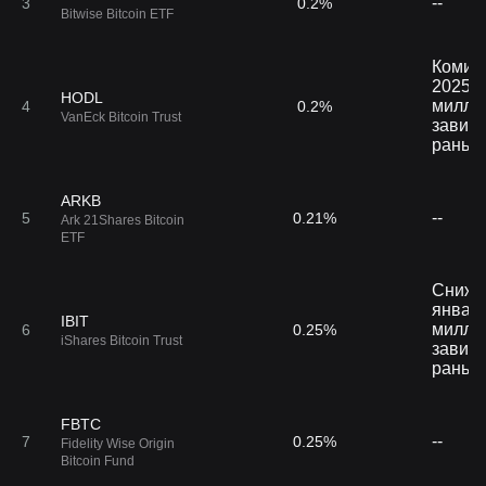
--
3
0.2%
Bitwise Bitcoin ETF
Комисс
2025 г
HODL
миллиа
4
0.2%
VanEck Bitcoin Trust
зависи
раньш
ARKB
--
5
0.21%
Ark 21Shares Bitcoin
ETF
Снижен
января
IBIT
миллиа
6
0.25%
iShares Bitcoin Trust
зависи
раньш
FBTC
--
7
0.25%
Fidelity Wise Origin
Bitcoin Fund