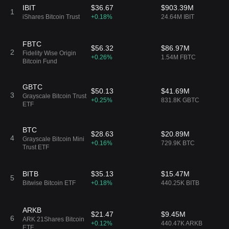
IBIT
$36.67
$903.39M
1
iShares Bitcoin Trust
+0.18%
24.64M IBIT
FBTC
$56.32
$86.97M
2
Fidelity Wise Origin
+0.26%
1.54M FBTC
Bitcoin Fund
GBTC
$50.13
$41.69M
3
Grayscale Bitcoin Trust
+0.25%
831.8K GBTC
ETF
BTC
$28.63
$20.89M
4
Grayscale Bitcoin Mini
+0.16%
729.9K BTC
Trust ETF
BITB
$35.13
$15.47M
5
Bitwise Bitcoin ETF
+0.18%
440.25K BITB
ARKB
$21.47
$9.45M
6
ARK 21Shares Bitcoin
+0.12%
440.47K ARKB
ETF