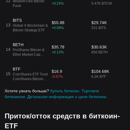
12
WisdomTree Bitcoin
+0.24%
5.47K BTCW
Fund
BITS
$55.88
$29.74K
13
Global X Blockchain &
+0.09%
531 BITS
Bitcoin Strategy ETF
BETH
$35.78
$30.63K
14
ProShares Bitcoin &
+0.13%
856 BETH
Ether Market Cap
Weight ETF
BTF
$16.9
$104.68K
15
CoinShares ETF Trust
-0.67%
6.2K BTF
CoinShares Bitcoin
and Ether ETF
Хотите узнать больше?
Купить биткоин.
Торговля
ARKA
$68.32
$1.14M
биткоином.
Детальная информация о цене биткоина.
16
ARK 21Shares Active
-0.01%
16.73K ARKA
Bitcoin Futures
Strategy ETF
Приток/отток средств в биткоин-
BETE
$30.79
$18.2K
17
ProShares Bitcoin &
ETF
+0.09%
591 BETE
Ether Equal Weight