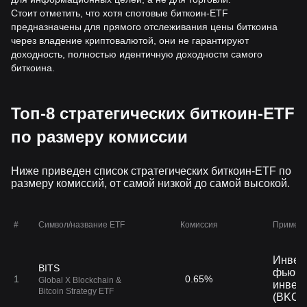
Стоит отметить, что хотя спотовые биткоин-ETF
предназначены для прямого отслеживания цены биткоина
через владение криптовалютой, они не гарантируют
доходность, полностью идентичную доходности самого
биткоина.
Топ-8 стратегических биткоин-ETF
по размеру комиссии
Ниже приведен список стратегических биткоин-ETF по
размеру комиссий, от самой низкой до самой высокой.
#
Символ/название ETF
Комиссия
Примеч
Инвес
BITS
фьюче
1
0.65%
Global X Blockchain &
инвест
Bitcoin Strategy ETF
(BKCH