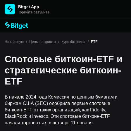
Bitget App
Торгуйте разумнее
На главную
/
Цены на крипто
/
Курс биткоина
/
ETF
Спотовые биткоин-ETF и
стратегические биткоин-
ETF
В начале 2024 года Комиссия по ценным бумагам и
биржам США (SEC) одобрила первые спотовые
биткоин-ETF от таких организаций, как Fidelity,
BlackRock и Invesco. Эти спотовые биткоин-ETF
начали торговаться в четверг, 11 января.