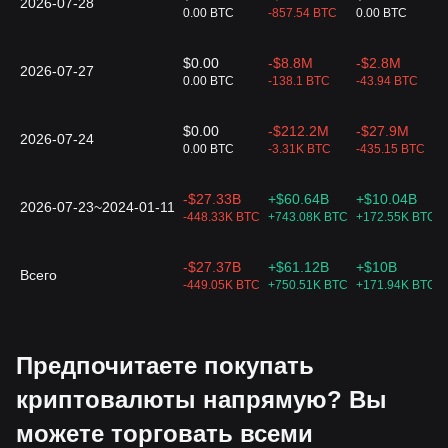
2026-07-28
0.00 BTC
-857.54 BTC
0.00 BTC
$0.00
-$8.8M
-$2.8M
2026-07-27
0.00 BTC
-138.1 BTC
-43.94 BTC
$0.00
-$212.2M
-$27.9M
2026-07-24
0.00 BTC
-3.31K BTC
-435.15 BTC
-$27.33B
+$60.64B
+$10.04B
2026-07-23~2024-01-11
-448.33K BTC
+743.08K BTC
+172.55K BTC
-$27.37B
+$61.12B
+$10B
Всего
-449.05K BTC
+750.51K BTC
+171.94K BTC
Предпочитаете покупать
криптовалюты напрямую? Вы
можете торговать всеми