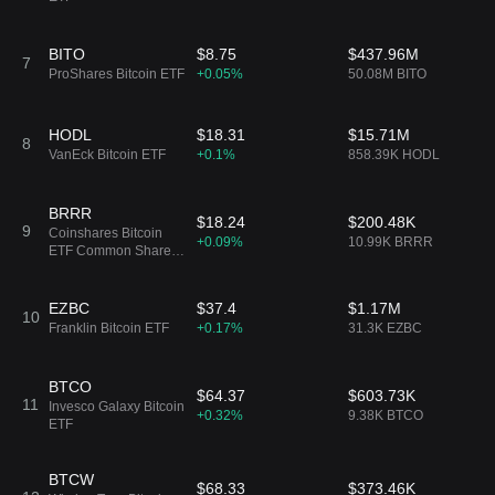
BITO
$8.75
$437.96M
7
ProShares Bitcoin ETF
+0.05%
50.08M BITO
HODL
$18.31
$15.71M
8
VanEck Bitcoin ETF
+0.1%
858.39K HODL
BRRR
$18.24
$200.48K
9
Coinshares Bitcoin
+0.09%
10.99K BRRR
ETF Common Shares
of Beneficial Interest
EZBC
$37.4
$1.17M
10
Franklin Bitcoin ETF
+0.17%
31.3K EZBC
BTCO
$64.37
$603.73K
11
Invesco Galaxy Bitcoin
+0.32%
9.38K BTCO
ETF
BTCW
$68.33
$373.46K