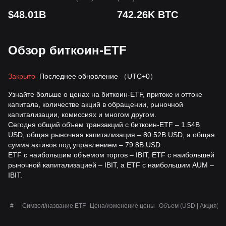
$48.01B
742.26K BTC
Обзор биткоин-ETF
Закрыто
Последнее обновление
（UTC+0）
Узнайте больше о ценах на биткоин-ETF, притоке и оттоке
капитала, количестве акций в обращении, рыночной
капитализации, комиссиях и многом другом.
Сегодня общий объем транзакций с биткоин-ETF – 1.54B
USD, общая рыночная капитализация – 80.52B USD, а общая
сумма активов под управлением – 79.8B USD.
ETF с наибольшим объемом торгов – IBIT, ETF с наибольшей
рыночной капитализацией – IBIT, а ETF с наибольшим AUM –
IBIT.
#
Символ/название ETF
Цена/изменение цены
Объем (USD | Акция)