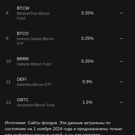
BTCW
--
8
0.25%
WisdomTree Bitcoin
Fund
BTCO
--
9
0.25%
Invesco Galaxy Bitcoin
ETF
BRRR
--
10
0.25%
Valkyrie Bitcoin Fund
DEFI
--
11
0.9%
Hashdex Bitcoin ETF
GBTC
--
12
1.5%
Grayscale Bitcoin Trust
Источники: Сайты фондов. Эти данные актуальны по
состоянию на 1 ноября 2024 года и предназначены только
для информационных целей, а не для торговли.