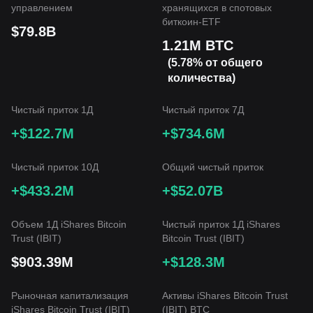
управлением
хранящихся в спотовых
биткоин-ETF
$79.8B
1.21M BTC
(5.78% от общего
количества)
Чистый приток 1Д
Чистый приток 7Д
+$122.7M
+$734.6M
Чистый приток 10Д
Общий чистый приток
+$433.2M
+$52.07B
Объем 1Д iShares Bitcoin
Чистый приток 1Д iShares
Trust (IBIT)
Bitcoin Trust (IBIT)
$903.39M
+$128.3M
Рыночная капитализация
Активы iShares Bitcoin Trust
iShares Bitcoin Trust (IBIT)
(IBIT) BTC