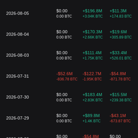
Strategy ETF
$0.00
+$196.8M
+$11.3M
2026-08-05
ARKC
0.00 BTC
+3.04K BTC
+174.83 BTC
21
$33.9
$33.89
+0.06%
23.42
ARK 21Shares Active
On-Chain Bitcoin
Strategy ETF
$0.00
+$170.3M
+$19.6M
2026-08-04
0.00 BTC
+2.66K BTC
+305.89 BTC
BITW
22
$41.53
$0.00
0.00%
0.00 
Bitwise 10 Crypto
Index ETF
$0.00
+$111.4M
+$33.4M
2026-08-03
0.00 BTC
+1.75K BTC
+526.01 BTC
-$52.6M
-$122.7M
-$54.8M
2026-07-31
-836.78 BTC
-1.95K BTC
-871.78 BTC
$0.00
+$183.4M
+$15.5M
2026-07-30
0.00 BTC
+2.83K BTC
+239.38 BTC
$0.00
+$89.8M
-$43.1M
2026-07-29
0.00 BTC
+1.4K BTC
-673.87 BTC
$0.00
-$54.8M
$0.00