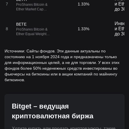
и Ethe
7
1.33%
ProShares Bitcoin &
до 30 
Ether Market Cap
Weight Strategy ETF
Инвес
BETE
и Ethe
8
1.33%
ProShares Bitcoin &
до 30 
Ether Equal Weight
Strategy ETF
Источники: Сайты фондов. Эти данные актуальны по
состоянию на 1 ноября 2024 года и предназначены только
для информационных целей, а не для торговли. У всех этих
фондов более 50% неденежных средств инвестированы во
фьючерсы на биткоины или в акции компаний по майнингу
биткоинов.
Bitget – ведущая
криптовалютная биржа
Хотите купить или продать криптовалюты, такие