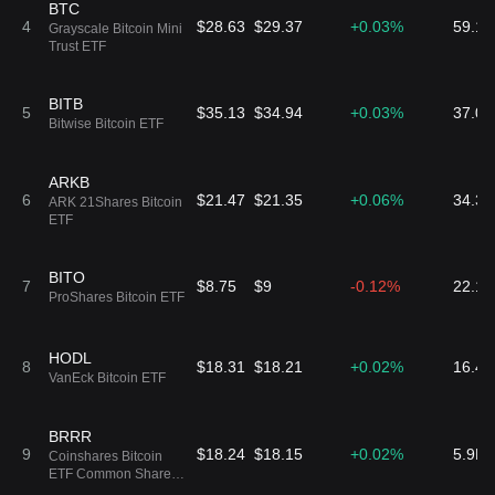
BTC
4
$28.63
$29.37
+0.03%
59.1
Grayscale Bitcoin Mini
Trust ETF
BITB
5
$35.13
$34.94
+0.03%
37.0
Bitwise Bitcoin ETF
ARKB
6
$21.47
$21.35
+0.06%
34.3
ARK 21Shares Bitcoin
ETF
BITO
7
$8.75
$9
-0.12%
22.1
ProShares Bitcoin ETF
HODL
8
$18.31
$18.21
+0.02%
16.4
VanEck Bitcoin ETF
BRRR
9
$18.24
$18.15
+0.02%
5.9K
Coinshares Bitcoin
ETF Common Shares
of Beneficial Interest