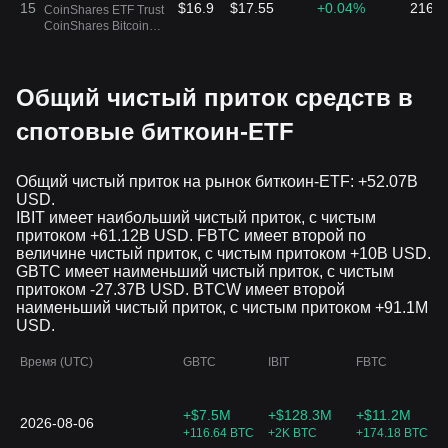
15
$16.9
$17.55
+0.04%
216.9
CoinShares ETF Trust
CoinShares Bitcoin
and Ether ETF
DEFI
Общий чистый приток средств в
16
$73.67
$109.17
-0.58%
158.2
Hashdex Commodities
Trust
спотовые биткоин-ETF
BETH
17
$35.78
$77.85
+0.01%
156.2
ProShares Bitcoin &
Общий чистый приток на рынок биткоин-ETF: +52.07B
Ether Market Cap
USD.
Weight ETF
IBIT имеет наибольший чистый приток, с чистым
притоком +61.12B USD. FBTC имеет второй по
ARKA
величине чистый приток, с чистым притоком +10B USD.
18
$68.32
$68.37
-0.05%
76.34
ARK 21Shares Active
GBTC имеет наименьший чистый приток, с чистым
Bitcoin Futures
притоком -27.37B USD. BTCW имеет второй
Strategy ETF
наименьший чистый приток, с чистым притоком +91.1M
USD.
BETE
19
$30.79
$64.83
+0.2%
74.37
ProShares Bitcoin &
Время (UTC)
Ether Equal Weight
GBTC
IBIT
FBTC
ETF
ARKY
+$7.5M
+$128.3M
+$11.2M
2026-08-06
20
$29.28
$29.27
+0.14%
33.72
ARK 21Shares Active
+116.64 BTC
+2K BTC
+174.18 BTC
Bitcoin Ethereum