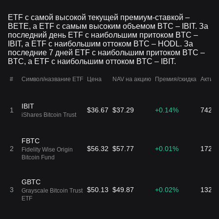
ETF
ETF с самой высокой текущей премиум-ставкой –
DEFI
$73.67
$5.01K
BETE, а ETF с самым высоким объемом BTC – IBIT. За
18
Hashdex Commodities
+0.81%
68 DEFI
последний день ETF с наибольшим притоком BTC –
Trust
IBIT, а ETF с наибольшим оттоком BTC – HODL. За
последние 7 дней ETF с наибольшим притоком BTC –
BTC, а ETF с наибольшим оттоком BTC – IBIT.
BITC
$35.84
$31.21K
19
Bitwise Trendwise
+0.01%
871 BITC
Bitcoin and Treasuries
#
Символ/название ETF
Цена
NAV на акцию
Премия/скидка
Актив
Rotation Strategy ETF
ARKY
IBIT
$29.28
$2.75K
1
$36.67
$37.29
+0.14%
742.
20
ARK 21Shares Active
iShares Bitcoin Trust
-0.03%
94 ARKY
Bitcoin Ethereum
Strategy ETF
FBTC
ARKC
$33.9
$6.66K
2
$56.32
$57.77
+0.01%
172.
Fidelity Wise Origin
21
ARK 21Shares Active
-0.01%
196 ARKC
Bitcoin Fund
On-Chain Bitcoin
Strategy ETF
GBTC
BITW
$41.53
$442.25K
3
$50.13
$49.87
+0.02%
132.
Grayscale Bitcoin Trust
22
Bitwise 10 Crypto
+0.16%
10.65K BITW
ETF
Index ETF