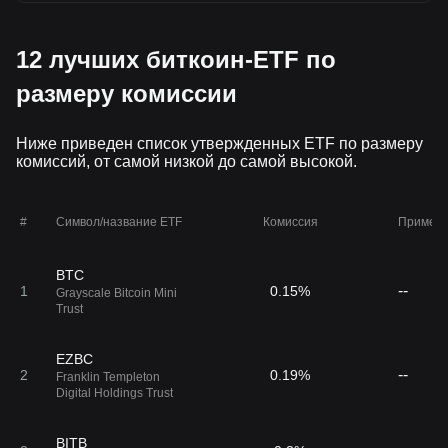
12 лучших биткоин-ETF по
размеру комиссии
Ниже приведен список утвержденных ETF по размеру
комиссий, от самой низкой до самой высокой.
#
Символ/название ETF
Комиссия
Примеч
BTC
--
1
0.15%
Grayscale Bitcoin Mini
Trust
EZBC
--
2
0.19%
Franklin Templeton
Digital Holdings Trust
BITB