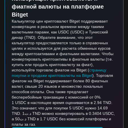
фиатной валюты на платформе
Bitget
Калькулятор цен криптовалют Bitget поддерживает
конвертацию в реальном времени между такими
валютными парами, как USDC (USDC) и Тунисский
динар (TND). Обратите внимание, что этот
калькулятор предоставляется только в справочных
целях и используется для расчета обменных курсов
между криптоактивами и фиатными валютами. Чтобы
конвертировать криптоактивы в фиатные валюты (т.е.
купить или продать криптовалюту за фиат),
используйте торговлю фиатом на Bitget (
страницу
покупки и продажи криптовалюты на Bitget
). Торговля
фиатом на Bitget поддерживает более 80 фиатных
валют, свыше 20 языков и множество локальных
способов оплаты. Она также предлагает
бесперебойные транзакции с комиссией от 0%.
1 USDC в настоящее время оценивается в 2.94 TND.
Это означает, что для покупки 5 USDC нужно 14.69
TND. د.ت1 TND можно конвертировать в 0.3404 USDC,
а د.ت50 TND в 1.7 USDC без комиссий платформы и
платы за газ.