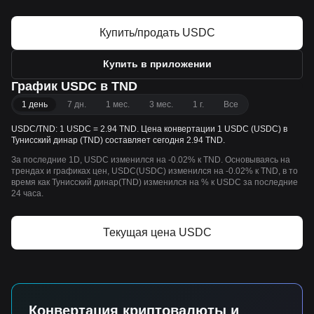
Купить/продать USDC
Купить в приложении
График USDC в TND
1 день
7 дн.
1 мес.
3 мес.
1 г.
Все
USDC/TND: 1 USDC = 2.94 TND. Цена конвертации 1 USDC (USDC) в
Тунисский динар (TND) составляет сегодня 2.94 TND.
За последние 1D, USDC изменился на -0.02% к TND. Основываясь на
трендах и графиках цен, USDC(USDC) изменился на -0.02% к TND, в то
время как Тунисский динар(TND) изменился на % к USDC за последние
24 часа.
Текущая цена USDC
Конвертация криптовалюты и