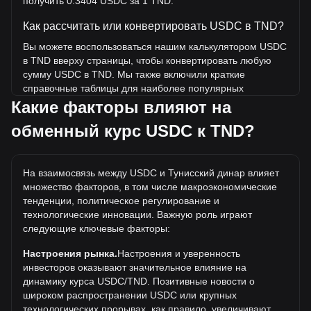
получить 0.3404 USDC за 1 TND.
Как рассчитать или конвертировать USDC в TND?
Вы можете воспользоваться нашим калькулятором USDC
в TND вверху страницы, чтобы конвертировать любую
сумму USDC в TND. Мы также включили краткие
справочные таблицы для наиболее популярных
конвертаций. Например, 5 TND эквивалентны 1.7 USDC,
Какие факторы влияют на
а 5 USDC будут стоить около 14.69TND.
обменный курс USDC к TND?
Какова самая высокая цена USDC/TND в
истории?
На взаимосвязь между USDC и Тунисский динар влияет
Самая высокая цена 1 USDC в TND за все время
множество факторов, в том числе макроэкономические
составляет د.ت6.9. Еще неизвестно, превысит ли
тенденции, политическое регулирование и
стоимость 1 USDC в TND текущий исторический
технологические инновации. Важную роль играют
максимум.
следующие ключевые факторы:
Какова динамика цен в TND?
Настроения рынка.
Настроения и уверенность
За последние 7 дней обменный курс USDC (USDC)
инвесторов оказывают значительное влияние на
снизился на 0.01%. За последний месяц обменный курс
динамику курса USDC/TND. Позитивные новости о
USDC (USDC) снизился на 0.02% по отношению к
широком распространении USDC или крупных
следующей валюте: Тунисский динар (TND).
технологических прорывах, как правило, увеличивают