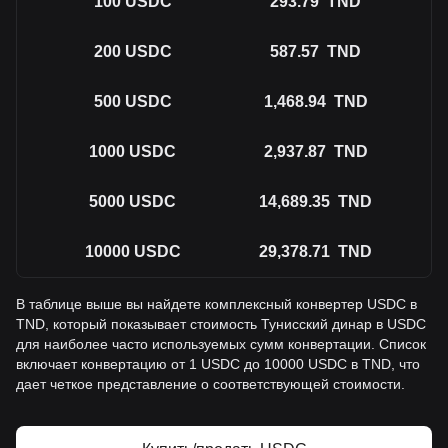
100
USDC
293.79
TND
200
USDC
587.57
TND
500
USDC
1,468.94
TND
1000
USDC
2,937.87
TND
5000
USDC
14,689.35
TND
10000
USDC
29,378.71
TND
В таблице выше вы найдете комплексный конвертер USDC в
TND, который показывает стоимость Тунисский динар в USDC
для наиболее часто используемых сумм конвертации. Список
включает конвертацию от 1 USDC до 10000 USDC в TND, что
дает четкое представление о соответствующей стоимости.