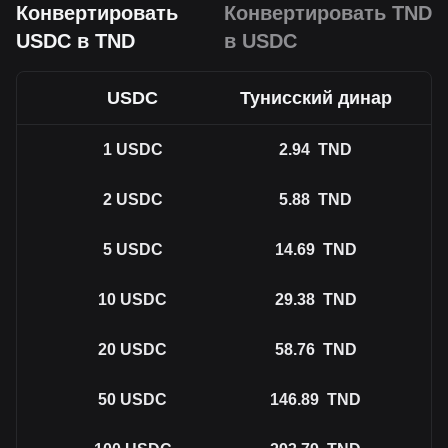
Конвертировать
Конвертировать TND
USDC в TND
в USDC
USDC
Тунисский динар
1
USDC
2.94
TND
2
USDC
5.88
TND
5
USDC
14.69
TND
10
USDC
29.38
TND
20
USDC
58.76
TND
50
USDC
146.89
TND