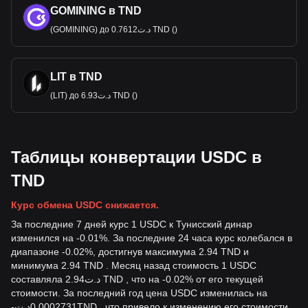
GOMINING в TND
(GOMINING) до د.ت0.7612 TND ()
LIT в TND
(LIT) до د.ت6.93 TND ()
Таблицы конвертации USDC в
TND
Курс обмена USDC снижается.
За последние 7 дней курс 1 USDC к Тунисский динар
изменился на -0.01%. За последние 24 часа курс колебался в
диапазоне -0.02%, достигнув максимума 2.94 TND и
минимума 2.94 TND . Месяц назад стоимость 1 USDC
составляла د.ت2.94 TND , что на -0.02% от его текущей
стоимости. За последний год цена USDC изменилась на
-
د.ت
0.0002731
TND
, что привело к изменению его стоимости