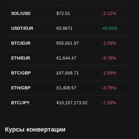
SOL/USD
$72.51
-2.12%
USDT/EUR
€0.8671
+0.01%
BTC/EUR
€55,651.97
-1.09%
ETH/EUR
€1,644.47
-0.78%
BTC/GBP
£47,668.71
-1.09%
ETH/GBP
£1,408.57
-0.78%
BTC/JPY
¥10,157,173.02
-1.09%
Курсы конвертации