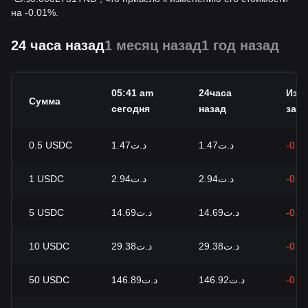
на -0.01%.
24 часа назад
1 месяц назад
1 год назад
05:41 am
24часа
Изм
Сумма
сегодня
назад
за 24
0.5
USDC
د.ت1.47
د.ت1.47
-0.0
1
USDC
د.ت2.94
د.ت2.94
-0.0
5
USDC
د.ت14.69
د.ت14.69
-0.0
10
USDC
د.ت29.38
د.ت29.38
-0.0
50
USDC
د.ت146.89
د.ت146.92
-0.0