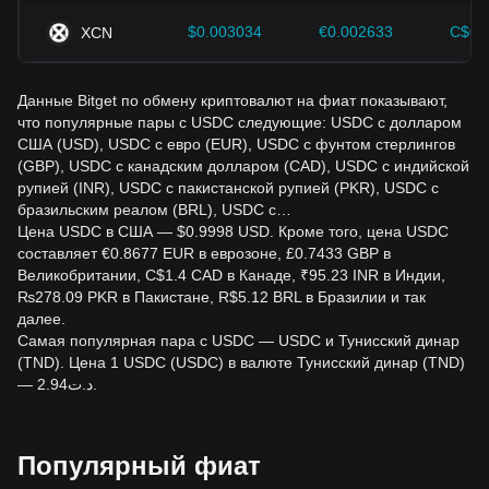
$0.003034
€0.002633
C$0.
XCN
Данные Bitget по обмену криптовалют на фиат показывают,
что популярные пары с USDC следующие: USDC с долларом
США (USD), USDC с евро (EUR), USDC с фунтом стерлингов
(GBP), USDC с канадским долларом (CAD), USDC с индийской
рупией (INR), USDC с пакистанской рупией (PKR), USDC с
бразильским реалом (BRL), USDC с…
Цена USDC в США — $0.9998 USD. Кроме того, цена USDC
составляет €0.8677 EUR в еврозоне, £0.7433 GBP в
Великобритании, C$1.4 CAD в Канаде, ₹95.23 INR в Индии,
₨278.09 PKR в Пакистане, R$5.12 BRL в Бразилии и так
далее.
Самая популярная пара с USDC — USDC и Тунисский динар
(TND). Цена 1 USDC (USDC) в валюте Тунисский динар (TND)
— د.ت2.94.
Популярный фиат