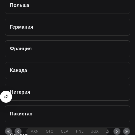
Польша
Германия
Франция
Канада
Нигерия
Пакистан
MXN
GTQ
CLP
HNL
UGX
ZAR
TND