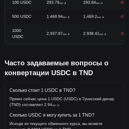
100
USDC
د.ت293.79
د.ت293.84
-0.0
500
USDC
د.ت1,468.94
د.ت1,469.2
-0.0
1000
د.ت2,937.87
د.ت2,938.41
-0.0
USDC
Часто задаваемые вопросы о
конвертации USDC в TND
Сколько стоит 1 USDC в TND?
Прямо сейчас цена 1 USDC (USDC) в Тунисский динар
(TND) составляет د.ت2.94.
Сколько USDC я могу купить за 1 TND?
Исходя из текущего обменного курса, вы можете