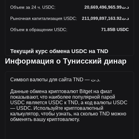
Объем за 24 ч. USDC
:
د.ت20,669,496,965.99
Рыночная капитализация USDC
:
د.ت211,099,897,163.92
Объем в обращении USDC
:
71.85B
USDC
Текущий курс обмена USDC на TND
Информация о Тунисский динар
На этой неделе наблюдается падение USDC к Тунисский
динар
Символ валюты для сайта TND — د.ت.
Текущая рыночная цена USDC составляет د.ت2.94 за
USDC, а общая рыночная капитализация составляет
Данные обмена криптовалют Bitget на фиат
71,854,730,000USDC на основе оборотного предложения
показывают, что наиболее популярной парой
USDC د.ت211,099,897,163.92 TND. Объем торгов упал на
USDC является USDC к TND, а код валюты USDC
USDC% (د.ت-4,896,628,967.86 TND) за последние 24
— USDC. Используйте криптовалютный
часа, а объем торгов -19.15 составил
калькулятор, чтобы узнать, на сколько TND можно
د.ت25,566,125,933.85 было продано за тот же период.
обменять вашу криптовалюту.
Дополнительная информация о USDC на