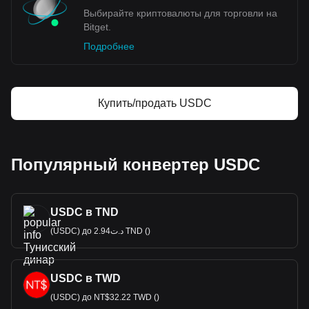
Выбирайте криптовалюты для торговли на
Bitget.
Подробнее
Купить/продать USDC
Популярный конвертер USDC
USDC в TND
(USDC) до د.ت2.94 TND ()
USDC в TWD
(USDC) до NT$32.22 TWD ()