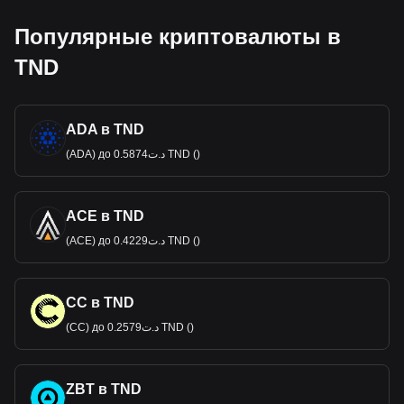
Популярные криптовалюты в
TND
ADA в TND
(ADA) до د.ت0.5874 TND ()
ACE в TND
(ACE) до د.ت0.4229 TND ()
CC в TND
(CC) до د.ت0.2579 TND ()
ZBT в TND