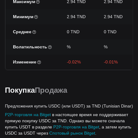
Максимум
2.94 TND
2.94 TND
Минимум
2.94 TND
2.94 TND
Среднее
0 TND
0 TND
Волатильность
%
%
Изменение
-0.02%
-0.01%
Покупка
Продажа
Предложения купить USDC (или USDT) за TND (Tunisian Dinar)
P2P-торговля на Bitget
в настоящее время не поддерживает
прямую покупку USDC за TND. Однако вы можете сначала
купить USDT в разделе
P2P-торговля на Bitget
, а затем купить
USDC за USDT через
Спотовый рынок Bitget
.