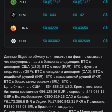
$0.{5}2846
€0.{5}2462
C$0.
PEPE
будущими изменениями цены Bitcoin и соответствующим
образом корректировать свои инвестиционные стратегии
в условиях развивающегося рынка.
$0.1643
€0.1421
C$0.
XLM
$0.04220
€0.03650
C$0.
LUNA
$0.003062
€0.002649
C$0.
XCN
Данные Bitget по обмену криптовалют на фиат показывают,
что популярные пары с биткоина следующие: BTC с
долларом США (USD), BTC с евро (EUR), BTC с фунтом
стерлингов (GBP), BTC с канадским долларом (CAD), BTC с
индийской рупией (INR), BTC с пакистанской рупией (PKR),
BTC с бразильским реалом (BRL), BTC с…
Цена биткоина в США — $64,888.28 USD. Кроме того, цена
биткоина составляет €56,128.36 EUR в еврозоне, £48,095.19
GBP в Великобритании, C$90,519.15 CAD в Канаде,
₹6,173,386.6 INR в Индии, ₨17,960,842.31 PKR в Пакистане,
R$330,755.03 BRL в Бразилии и так далее.
Самая популярная пара с биткоина — BTC и Марокканский