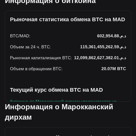
Информация о биткоина
Рыночная статистика обмена BTC на MAD
BTC
/
MAD
:
د.م.602,954.88
Объем за 24 ч. BTC
:
د.م.115,361,455,262.59
Рыночная капитализация BTC
:
د.م.12,099,862,627,382.01
Объем в обращении BTC
:
20.07M
BTC
Текущий курс обмена BTC на MAD
биткоина до Марокканский дирхам увеличивается на
Информация о Марокканский
этой неделе.
дирхам
Текущая рыночная цена биткоина составляет
د.م.602,954.88 за BTC, а общая рыночная капитализация
составляет 20,067,608BTC на основе оборотного