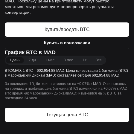
MAD. Поскольку цены на криптовалюту могут быстро
меняться, мы рекомендуем перепроверять результаты
конвертации.
Купить/продать BTC
Купить в приложении
График BTC в MAD
1 день
7 дн.
1 мес.
3 мес.
1 г.
Все
BTC/MAD: 1 BTC = 602,954.88 MAD. Цена конвертации 1 биткоина (BTC)
в Марокканский дирхам (MAD) составляет сегодня 602,954.88 MAD.
За последние 1D, биткоина изменился на +0.07% к MAD. Основываясь
на трендах и графиках цен, биткоина(BTC) изменился на +0.07% к MAD,
в то время как Марокканский дирхам(MAD) изменился на % к BTC за
последние 24 часа.
Текущая цена BTC