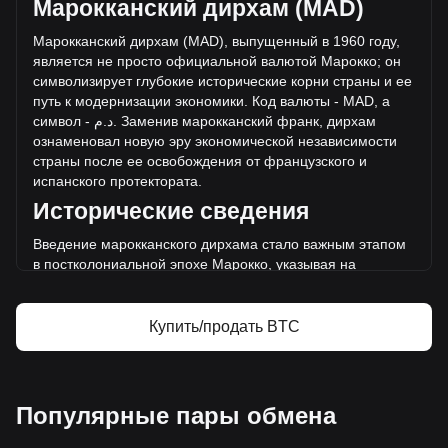
предложения биткоина د.م.12,099,862,627,382.01 MAD.
Марокканский дирхам (MAD)
Объем торгов упал на биткоина% (د.م.-90,455,907,793.86
Марокканский дирхам (MAD), выпущенный в 1960 году,
MAD) за последние 24 часа, а объем торгов -43.95
является не просто официальной валютой Марокко; он
составил د.م.205,817,363,056.45 было продано за тот же
символизирует глубокие исторические корни страны и ее
период.
путь к модернизации экономики. Код валюты - MAD, а
символ -
م
.
د
. Заменив марокканский франк, дирхам
Дополнительная информация о биткоина
ознаменовал новую эру экономической независимости
на Bitget
страны после ее освобождения от французского и
испанского протектората.
Цена Bitcoin
Исторические сведения
Прогноз курса Bitcoin
Что такое Bitcoin (BTC)
Введение марокканского дирхама стало важным этапом
биткоина — калькулятор прибыли
в постколониальной эпохе Марокко, указывая на
движение страны
к созданию суверенной финансовой
системы. Этот переход стал жизненно важным моментом
в формировании новой национальной идентичности и
Купить/продать BTC
экономической автономии Марокко.
Дизайн и символика
Дизайн марокканского дирхама - это дань уважения
Популярные пары обмена
культурному и истори
ческому наследию страны.
Банкноты и монеты украшены изображениями короля