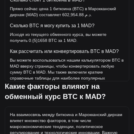
Прямо сейчас цена 1 биткоина (BTC) в Марокканский
дирхам (MAD) составляет د.م.602,954.88.
Сколько BTC я могу купить за 1 MAD?
Исходя из текущего обменного курса, вы можете
получить 0.{5}1658 BTC за 1 MAD.
Как рассчитать или конвертировать BTC в MAD?
Вы можете воспользоваться нашим калькулятором BTC в
MAD вверху страницы, чтобы конвертировать любую
сумму BTC в MAD. Мы также включили краткие
справочные таблицы для наиболее популярных
конвертаций. Например, 5 MAD эквивалентны 0.{5}8292
Какие факторы влияют на
BTC, а 5 BTC будут стоить около 3,014,774.38MAD.
обменный курс BTC к MAD?
Какова самая высокая цена BTC/MAD в истории?
Самая высокая цена 1 BTC в MAD за все время
На взаимосвязь между биткоина и Марокканский дирхам
составляет د.م.1,172,657.71. Еще неизвестно, превысит
влияет множество факторов, в том числе
ли стоимость 1 BTC в MAD текущий исторический
макроэкономические тенденции, политическое
максимум.
регулирование и технологические инновации. Важную