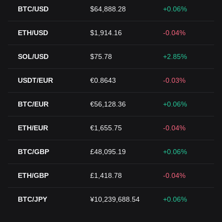
BTC/USD
$64,888.28
+0.06%
ETH/USD
$1,914.16
-0.04%
SOL/USD
$75.78
+2.85%
USDT/EUR
€0.8643
-0.03%
BTC/EUR
€56,128.36
+0.06%
ETH/EUR
€1,655.75
-0.04%
BTC/GBP
£48,095.19
+0.06%
ETH/GBP
£1,418.78
-0.04%
BTC/JPY
¥10,239,688.54
+0.06%