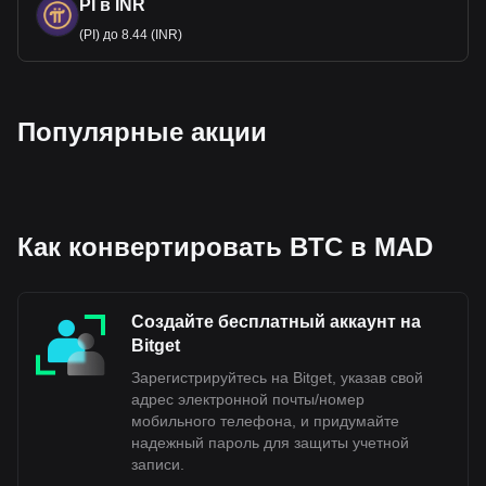
в национальную экономику и поддерживают
PI в INR
стабильность валюты.
(PI) до 8.44 (INR)
Данные обмена криптовалют Bitget на фиат
показывают, что наиболее популярной парой
биткоина является BTC к MAD, а код валюты
Популярные акции
биткоина — BTC. Используйте криптовалютный
калькулятор, чтобы узнать, на сколько MAD можно
обменять вашу криптовалюту.
Как конвертировать BTC в MAD
Создайте бесплатный аккаунт на
Bitget
Зарегистрируйтесь на Bitget, указав свой
адрес электронной почты/номер
мобильного телефона, и придумайте
надежный пароль для защиты учетной
записи.