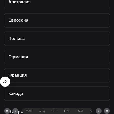
Австралия
Еврозона
Польша
Германия
Франция
Канада
MXN
GTQ
CLP
HNL
UGX
ZAR
TND
Нигерия