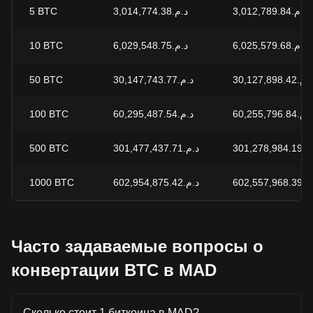
5
BTC
د.م.3,014,774.38
د.م.3,012,789.84
10
BTC
د.م.6,029,548.75
د.م.6,025,579.68
50
BTC
د.م.30,147,743.77
د.م.30,127,898.42
100
BTC
د.م.60,295,487.54
د.م.60,255,796.84
500
BTC
د.م.301,477,437.71
301,278,984
1000
BTC
د.م.602,954,875.42
602,557,968
Часто задаваемые вопросы о
конвертации BTC в MAD
Сколько стоит 1 биткоина в MAD?