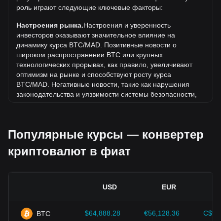
Какова динамика цен биткоина в MAD?
роль играют следующие ключевые факторы:
За последние 7 дней обменный курс биткоина (BTC)
Настроения рынка.
Настроения и уверенность
вырос на 3.45%. За последний месяц обменный курс
инвесторов оказывают значительное влияние на
биткоина (BTC) вырос на 2.92% по отношению к
динамику курса BTC/MAD. Позитивные новости о
следующей валюте: Марокканский дирхам (MAD).
широком распространении BTC или крупных
технологических прорывах, как правило, увеличивают
оптимизм на рынке и способствуют росту курса
BTC/MAD. Негативные новости, такие как нарушения
законодательства и уязвимости системы безопасности,
могут вызвать панику на рынке и привести к снижению
курса BTC/MAD.
Популярные курсы — конвертер
Нормативно-правовая база.
Государственная политика
и нормативные акты, регулирующие криптовалюты,
криптовалют в фиат
оказывают непосредственное влияние на их принятие.
Это определяет их стоимость по отношению к
традиционным валютам, таким как доллар США. Четкое
и поддерживающее регулирование может повысить
USD
EUR
доверие инвесторов к криптовалютам и способствовать
росту их стоимости. Неопределенная или слишком
строгая политика регуляторов может помешать развитию
$64,888.28
€56,128.36
C$90
BTC
криптовалют и привести к падению их стоимости.