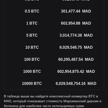
0.5
BTC
301,477.44
MAD
1
BTC
602,954.88
MAD
5
BTC
3,014,774.38
MAD
10
BTC
6,029,548.75
MAD
100
BTC
60,295,487.54
MAD
1000
BTC
602,954,875.42
MAD
10000
BTC
6,029,548,754.16
MAD
В таблице выше вы найдете комплексный конвертер BTC в
MAD, который показывает стоимость Марокканский дирхам в
биткоина для наиболее часто используемых сумм