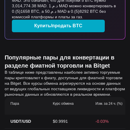
MAD. Это означает, что для покупки 5 BTC нужно
3,014,774.38 MAD. د.م.1 MAD можно конвертировать в
0.{5}1658 BTC, а د.م.50 MAD в 0.{5}8292 BTC без
комиссий платформы и платы за газ.
Купить/продать BTC
Популярные пары для конвертации в
разделе фиатной торговли на Bitget
В таблице ниже представлены наиболее активно торгуемые
пары криптовалют к фиату, доступные для фиатной торговли
на Bitget. Все курсы обмена агрегируются на основе данных
от ведущих глобальных поставщиков ликвидности и платформ
рыночных данных и обновляются в реальном времени.
Пара
Курс обмена
Изм. за 24 ч. (%)
USDT/USD
$0.9991
-0.03%