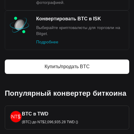
фотографией.
экономический суверенитет. Общественное мнение в
Исландии разделилось по этому во
просу, что отражает
опасения по поводу национальной независимости и
Конвертировать BTC в ISK
последствий для таких ключевых секторов, как
рыболовство.
Выбирайте криптовалюты для торговли на
Bitget.
Данные обмена криптовалют Bitget на фиат
Подробнее
показывают, что наиболее популярной парой
биткоина является BTC к ISK, а код валюты
биткоина — BTC. Используйте криптовалютный
калькулятор, чтобы узнать, на сколько ISK можно
Купить/продать BTC
обменять вашу криптовалюту.
Популярный конвертер биткоина
BTC в TWD
(BTC) до NT$2,096,935.28 TWD ()