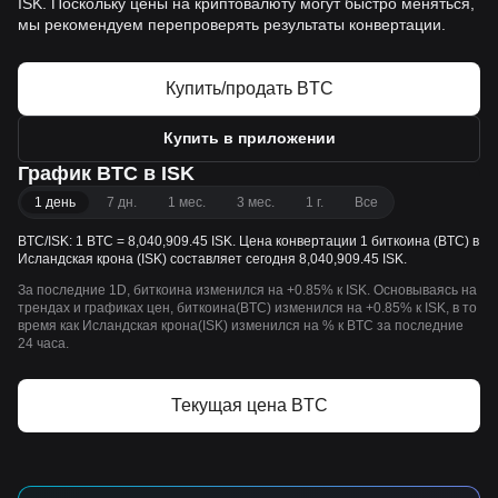
ISK. Поскольку цены на криптовалюту могут быстро меняться,
мы рекомендуем перепроверять результаты конвертации.
Купить/продать BTC
Купить в приложении
График BTC в ISK
1 день
7 дн.
1 мес.
3 мес.
1 г.
Все
BTC/ISK: 1 BTC = 8,040,909.45 ISK. Цена конвертации 1 биткоина (BTC) в
Исландская крона (ISK) составляет сегодня 8,040,909.45 ISK.
За последние 1D, биткоина изменился на +0.85% к ISK. Основываясь на
трендах и графиках цен, биткоина(BTC) изменился на +0.85% к ISK, в то
время как Исландская крона(ISK) изменился на % к BTC за последние
24 часа.
Текущая цена BTC