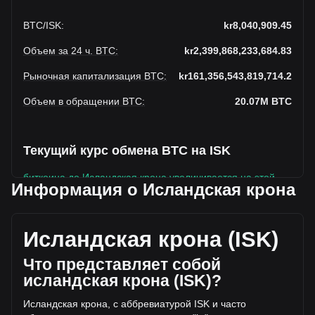
BTC
/
ISK
:
kr8,040,909.45
Объем за 24 ч. BTC
:
kr2,399,868,233,684.83
Рыночная капитализация BTC
:
kr161,356,543,819,714.2
Объем в обращении BTC
:
20.07M
BTC
Текущий курс обмена BTC на ISK
биткоина до Исландская крона увеличивается на этой
Информация о Исландская крона
неделе.
Текущая рыночная цена биткоина составляет
kr8,040,909.45 за BTC, а общая рыночная капитализация
Исландская крона (ISK)
составляет 20,066,952BTC на основе оборотного
предложения биткоина kr161,356,543,819,714.2 ISK.
Что представляет собой
Объем торгов упал на биткоина% (kr-299,142,112,735.11
исландская крона (ISK)?
ISK) за последние 24 часа, а объем торгов -11.08
составил kr2,699,010,346,419.93 было продано за тот же
Исландская крона, с аббревиатурой ISK и часто