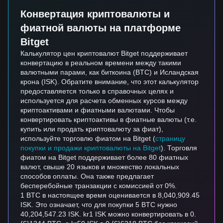
Конвертация криптовалюты и
фиатной валюты на платформе
Bitget
Калькулятор цен криптовалют Bitget поддерживает
конвертацию в реальном времени между такими
валютными парами, как биткоина (BTC) и Исландская
крона (ISK). Обратите внимание, что этот калькулятор
предоставляется только в справочных целях и
используется для расчета обменных курсов между
криптоактивами и фиатными валютами. Чтобы
конвертировать криптоактивы в фиатные валюты (т.е.
купить или продать криптовалюту за фиат),
используйте торговлю фиатом на Bitget (
страницу
покупки и продажи криптовалюты на Bitget
). Торговля
фиатом на Bitget поддерживает более 80 фиатных
валют, свыше 20 языков и множество локальных
способов оплаты. Она также предлагает
бесперебойные транзакции с комиссией от 0%.
1 BTC в настоящее время оценивается в 8,040,909.45
ISK. Это означает, что для покупки 5 BTC нужно
40,204,547.23 ISK. kr1 ISK можно конвертировать в 0.