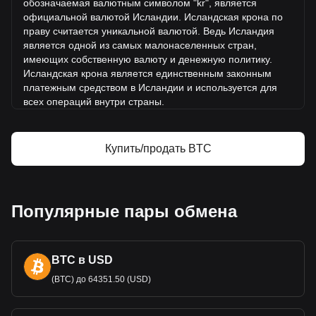
период.
обозначаемая валютным символом "kr", является
официальной валютой Исландии. Исландская крона по
праву считается уникальной валютой. Ведь Исландия
Дополнительная информация о биткоина
является одной из самых малонаселенных стран,
на Bitget
имеющих собственну
ю валюту и денежную политику.
Исландская крона является единственным законным
Цена Bitcoin
платежным средством в Исландии и используется для
Прогноз курса Bitcoin
всех операций внутри страны.
Что такое Bitcoin (BTC)
Данная валюта выпускается Центральным банком
биткоина — калькулятор прибыли
Исландии (Seðlabanki Íslands). Центральный банк
Купить/продать BTC
отвеча
ет за выпуск и распространение валюты, а также
за управление монетарной политикой Исландии и
поддержание стабильности кроны.
История ISK
Популярные пары обмена
Корни кроны восходят к Скандинавскому монетарному
союзу, а ее название происходит от латинского слова
"corona", что озн
ачает "корона". Изначально в Исландии
BTC в USD
использовалась датская крона, но в 1885 году страна
начала выпускать собственные банкноты. Исландская
(BTC) до 64351.50 (USD)
крона заменила датскую крону после Первой мировой
войны и обретения Исландией суверенитета в 1918 году.