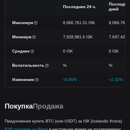
Последни
Последние 24 ч.
дней
Максимум
8,066,761.51 ISK
8,066,761.
Минимум
7,928,981.6 ISK
7,697,427.
Среднее
0 ISK
0 ISK
Волатильность
%
%
Изменение
+0.85%
+2.32%
Покупка
Продажа
Предложения купить BTC (или USDT) за ISK (Icelandic Króna)
P2P-торговля на Bitget
в настоящее время не поддерживает