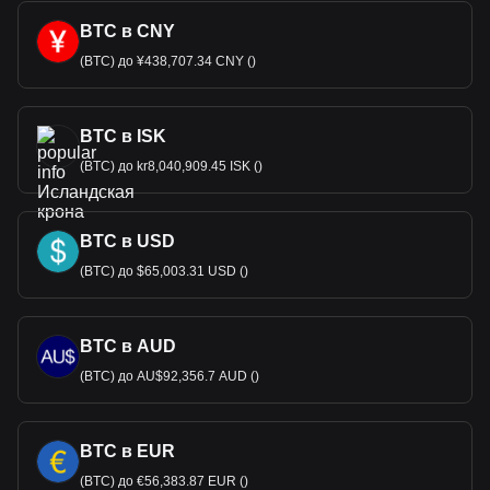
BTC в CNY
(BTC) до ¥438,707.34 CNY ()
BTC в ISK
(BTC) до kr8,040,909.45 ISK ()
BTC в USD
(BTC) до $65,003.31 USD ()
BTC в AUD
(BTC) до AU$92,356.7 AUD ()
BTC в EUR
(BTC) до €56,383.87 EUR ()