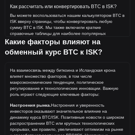
Как рассчитать или конвертировать BTC в ISK?
Вы можете воспользоваться нашим калькулятором BTC в
ISK вверху страницы, чтобы конвертировать любую
сумму BTC в ISK. Мы также включили краткие
справочные таблицы для наиболее популярных
конвертаций. Например, 5 ISK эквивалентны 0.{6}6218
Какие факторы влияют на
BTC, а 5 BTC будут стоить около 40,204,547.23ISK.
обменный курс BTC к ISK?
Какова самая высокая цена BTC/ISK в истории?
Самая высокая цена 1 BTC в ISK за все время
На взаимосвязь между биткоина и Исландская крона
составляет kr15,610,701.26. Еще неизвестно, превысит
влияет множество факторов, в том числе
ли стоимость 1 BTC в ISK текущий исторический
макроэкономические тенденции, политическое
максимум.
регулирование и технологические инновации. Важную
Какова динамика цен биткоина в ISK?
роль играют следующие ключевые факторы:
За последние 7 дней обменный курс биткоина (BTC)
Настроения рынка.
Настроения и уверенность
вырос на 2.32%. За последний месяц обменный курс
инвесторов оказывают значительное влияние на
биткоина (BTC) вырос на 4.63% по отношению к
динамику курса BTC/ISK. Позитивные новости о широком
следующей валюте: Исландская крона (ISK).
распространении BTC или крупных технологических
прорывах, как правило, увеличивают оптимизм на рынке