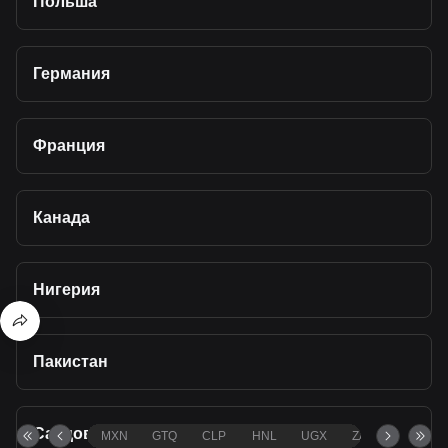
Польша
Германия
Франция
Канада
Нигерия
Пакистан
Саудовская Аравия
MXN
GTQ
CLP
HNL
UGX
ZAR
TND