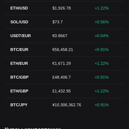
ETH/USD
$1,926.78
+1.22%
SOL/USD
$73.7
+0.56%
USDT/EUR
€0.8667
+0.04%
BTC/EUR
€56,458.21
+0.91%
ETH/EUR
€1,671.29
+1.22%
BTC/GBP
£48,406.7
+0.91%
ETH/GBP
£1,432.95
+1.22%
BTC/JPY
¥10,306,362.76
+0.91%