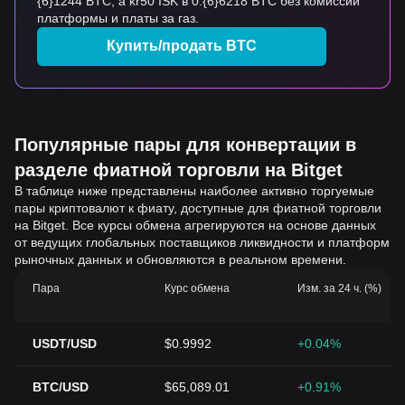
{6}1244 BTC, а kr50 ISK в 0.{6}6218 BTC без комиссий
платформы и платы за газ.
Купить/продать BTC
Популярные пары для конвертации в
разделе фиатной торговли на Bitget
В таблице ниже представлены наиболее активно торгуемые
пары криптовалют к фиату, доступные для фиатной торговли
на Bitget. Все курсы обмена агрегируются на основе данных
от ведущих глобальных поставщиков ликвидности и платформ
рыночных данных и обновляются в реальном времени.
Пара
Курс обмена
Изм. за 24 ч. (%)
USDT/USD
$0.9992
+0.04%
BTC/USD
$65,089.01
+0.91%