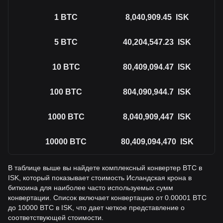
1
BTC
8,040,909.45
ISK
5
BTC
40,204,547.23
ISK
10
BTC
80,409,094.47
ISK
100
BTC
804,090,944.7
ISK
1000
BTC
8,040,909,447
ISK
10000
BTC
80,409,094,470
ISK
В таблице выше вы найдете комплексный конвертер BTC в
ISK, который показывает стоимость Исландская крона в
биткоина для наиболее часто используемых сумм
конвертации. Список включает конвертацию от 0.00001 BTC
до 10000 BTC в ISK, что дает четкое представление о
соответствующей стоимости.