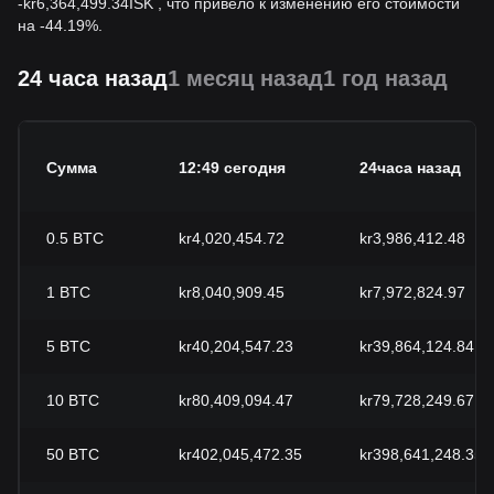
-
kr
6,364,499.34
ISK
, что привело к изменению его стоимости
на -44.19%.
24 часа назад
1 месяц назад
1 год назад
Сумма
12:49 сегодня
24часа назад
0.5
BTC
kr4,020,454.72
kr3,986,412.48
1
BTC
kr8,040,909.45
kr7,972,824.97
5
BTC
kr40,204,547.23
kr39,864,124.84
10
BTC
kr80,409,094.47
kr79,728,249.67
50
BTC
kr402,045,472.35
kr398,641,248.35