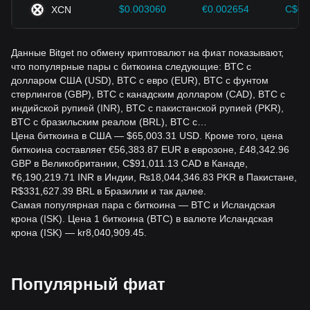
$0.003060
€0.002654
C$0.
XCN
Данные Bitget по обмену криптовалют на фиат показывают,
что популярные пары с биткоина следующие: BTC с
долларом США (USD), BTC с евро (EUR), BTC с фунтом
стерлингов (GBP), BTC с канадским долларом (CAD), BTC с
индийской рупией (INR), BTC с пакистанской рупией (PKR),
BTC с бразильским реалом (BRL), BTC с…
Цена биткоина в США — $65,003.31 USD. Кроме того, цена
биткоина составляет €56,383.87 EUR в еврозоне, £48,342.96
GBP в Великобритании, C$91,011.13 CAD в Канаде,
₹6,190,219.71 INR в Индии, ₨18,044,346.83 PKR в Пакистане,
R$331,627.39 BRL в Бразилии и так далее.
Самая популярная пара с биткоина — BTC и Исландская
крона (ISK). Цена 1 биткоина (BTC) в валюте Исландская
крона (ISK) — kr8,040,909.45.
Популярный фиат