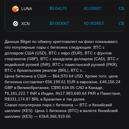
$0.04170
€0.03607
C$0.
LUNA
$0.003067
€0.002653
C$0.
XCN
Данные Bitget по обмену криптовалют на фиат показывают,
что популярные пары с биткоина следующие: BTC с
долларом США (USD), BTC с евро (EUR), BTC с фунтом
стерлингов (GBP), BTC с канадским долларом (CAD), BTC с
индийской рупией (INR), BTC с пакистанской рупией (PKR),
BTC с бразильским реалом (BRL), BTC с…
Цена биткоина в США — $64,970.64 USD. Кроме того, цена
биткоина составляет €56,199.61 EUR в еврозоне, £48,156.24
GBP в Великобритании, C$90,634.05 CAD в Канаде,
₹6,181,222.7 INR в Индии, ₨17,983,640.64 PKR в Пакистане,
R$331,174.87 BRL в Бразилии и так далее.
Самая популярная пара с биткоина — BTC и Кенийский
шиллинг (KES). Цена 1 биткоина (BTC) в валюте Кенийский
шиллинг (KES) — KSh8,366,919.66.