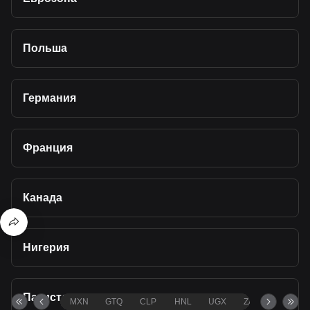
Польша
Германия
Франция
Канада
Нигерия
Пакистан
MXN
GTQ
CLP
HNL
UGX
ZAR
TND