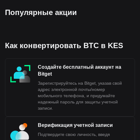
биткоина — BTC. Используйте криптовалютный
калькулятор, чтобы узнать, на сколько KES можно
Популярные акции
обменять вашу криптовалюту.
Как конвертировать BTC в KES
Создайте бесплатный аккаунт на
Bitget
Зарегистрируйтесь на Bitget, указав свой
адрес электронной почты/номер
мобильного телефона, и придумайте
надежный пароль для защиты учетной
записи.
Верификация учетной записи
Подтвердите свою личность, введя