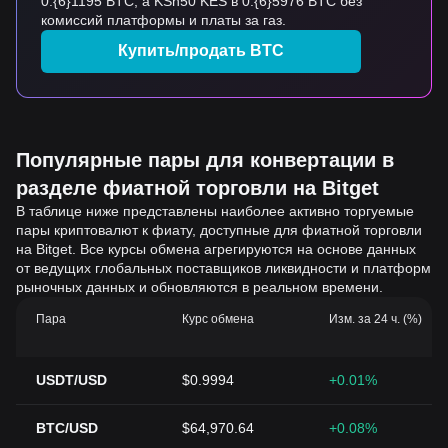
0.{6}1195 BTC, а KSh50 KES в 0.{6}5976 BTC без
комиссий платформы и платы за газ.
Купить/продать BTC
Популярные пары для конвертации в
разделе фиатной торговли на Bitget
В таблице ниже представлены наиболее активно торгуемые
пары криптовалют к фиату, доступные для фиатной торговли
на Bitget. Все курсы обмена агрегируются на основе данных
от ведущих глобальных поставщиков ликвидности и платформ
рыночных данных и обновляются в реальном времени.
Пара
Курс обмена
Изм. за 24 ч. (%)
USDT/USD
$0.9994
+0.01%
BTC/USD
$64,970.64
+0.08%