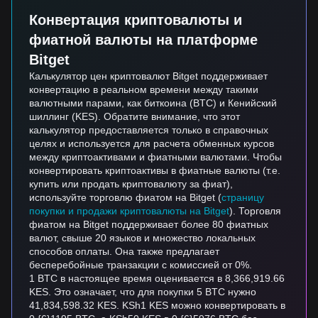
Конвертация криптовалюты и
фиатной валюты на платформе
Bitget
Калькулятор цен криптовалют Bitget поддерживает
конвертацию в реальном времени между такими
валютными парами, как биткоина (BTC) и Кенийский
шиллинг (KES). Обратите внимание, что этот
калькулятор предоставляется только в справочных
целях и используется для расчета обменных курсов
между криптоактивами и фиатными валютами. Чтобы
конвертировать криптоактивы в фиатные валюты (т.е.
купить или продать криптовалюту за фиат),
используйте торговлю фиатом на Bitget (
страницу
покупки и продажи криптовалюты на Bitget
). Торговля
фиатом на Bitget поддерживает более 80 фиатных
валют, свыше 20 языков и множество локальных
способов оплаты. Она также предлагает
бесперебойные транзакции с комиссией от 0%.
1 BTC в настоящее время оценивается в 8,366,919.66
KES. Это означает, что для покупки 5 BTC нужно
41,834,598.32 KES. KSh1 KES можно конвертировать в