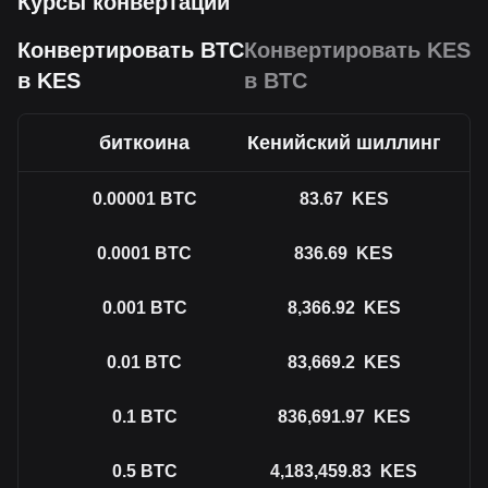
Курсы конвертации
Конвертировать BTC
Конвертировать KES
в KES
в BTC
биткоина
Кенийский шиллинг
0.00001
BTC
83.67
KES
0.0001
BTC
836.69
KES
0.001
BTC
8,366.92
KES
0.01
BTC
83,669.2
KES
0.1
BTC
836,691.97
KES
0.5
BTC
4,183,459.83
KES