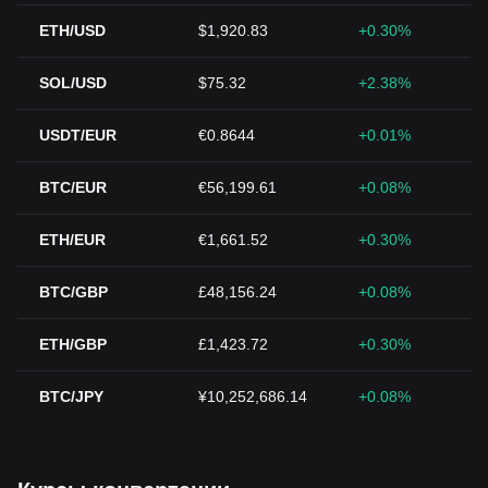
ETH/USD
$1,920.83
+0.30%
SOL/USD
$75.32
+2.38%
USDT/EUR
€0.8644
+0.01%
BTC/EUR
€56,199.61
+0.08%
ETH/EUR
€1,661.52
+0.30%
BTC/GBP
£48,156.24
+0.08%
ETH/GBP
£1,423.72
+0.30%
BTC/JPY
¥10,252,686.14
+0.08%