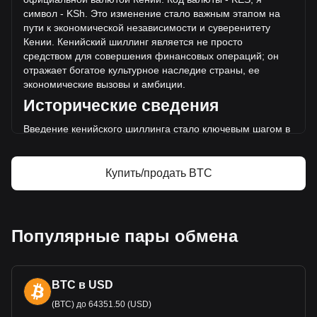
KSh2,384,948,009,552.51 было продано за тот же
символ - KSh. Это изменение стало важным этапом на
период.
пути к экономической независимости и суверенитету
Кении. Кений
ский шиллинг является не просто
Дополнительная информация о биткоина
средством для совершения финансовых операций; он
на Bitget
отражает богатое культурное наследие страны, ее
экономические вызовы и амбиции.
Цена Bitcoin
Исторические сведения
Прогноз курса Bitcoin
Что такое Bitcoin (BTC)
Введение кенийского шиллинга стало ключевым шагом в
биткоина — калькулятор прибыли
экономическом развити
и постколониальной Кении. Он
символизирует отказ от валютного управления Восточно-
Африканским советом и стал важнейшей частью для
Купить/продать BTC
создания отдельной денежной единицы после обретения
независимости в 1963 году.
Дизайн и символика
Популярные пары обмена
Дизайн кенийского шиллинга в
ключает в себя элементы
богатой культуры и природного наследия Кении. На
банкнотах и монетах изображены отец-основатель Кении
BTC в USD
Джомо Кеньятта и Мзи Джомо Кеньятта вместе с другими
выдающимися деятелями. Также на них представлены
(BTC) до 64351.50 (USD)
различные виды диких животны
х, что свидетельствует о