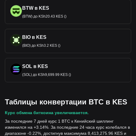
BTW в KES
(BTW) до KSh20.43 KES ()
BIO в KES
(BIO) до KSh3.2 KES ()
SOL в KES
(SOL) до KSh9,699.99 KES ()
Таблицы конвертации BTC в KES
Курс обмена биткоина увеличивается.
За последние 7 дней курс 1 BTC к Кенийский шиллинг
изменился на +3.14%. За последние 24 часа курс колебался в
диапазоне -0.22%, достигнув максимума 8,413,275.96 KES и