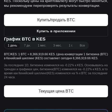
KES. Поскольку цены на криптовалюту могут быстро меняться,
мы рекомендуем перепроверять результаты конвертации.
Купить/продать BTC
Купить в приложении
График BTC в KES
1 день
7 дн.
1 мес.
3 мес.
1 г.
Все
BTC/KES: 1 BTC = 8,366,919.66 KES. Цена конвертации 1 биткоина (BTC)
в Кенийский шиллинг (KES) составляет сегодня 8,366,919.66 KES.
За последние 1D, биткоина изменился на -0.22% к KES. Основываясь на
трендах и графиках цен, биткоина(BTC) изменился на -0.22% к KES, в то
время как Кенийский шиллинг(KES) изменился на % к BTC за последние
24 часа.
Текущая цена BTC