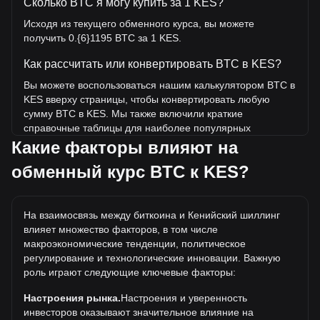
Сколько BTC я могу купить за 1 KES?
Исходя из текущего обменного курса, вы можете
получить 0.{6}1195 BTC за 1 KES.
Как рассчитать или конвертировать BTC в KES?
Вы можете воспользоваться нашим калькулятором BTC в
KES вверху страницы, чтобы конвертировать любую
сумму BTC в KES. Мы также включили краткие
справочные таблицы для наиболее популярных
конвертаций. Например, 5 KES эквивалентны 0.{6}5976
Какие факторы влияют на
BTC, а 5 BTC будут стоить около 41,834,598.32KES.
обменный курс BTC к KES?
Какова самая высокая цена BTC/KES в истории?
Самая высокая цена 1 BTC в KES за все время
На взаимосвязь между биткоина и Кенийский шиллинг
составляет KSh16,251,787.45. Еще неизвестно, превысит
влияет множество факторов, в том числе
ли стоимость 1 BTC в KES текущий исторический
макроэкономические тенденции, политическое
максимум.
регулирование и технологические инновации. Важную
Какова динамика цен биткоина в KES?
роль играют следующие ключевые факторы:
За последние 7 дней обменный курс биткоина (BTC)
Настроения рынка.
Настроения и уверенность
вырос на 3.14%. За последний месяц обменный курс
инвесторов оказывают значительное влияние на