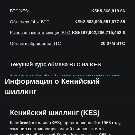
BTC
/
KES
:
KSh8,366,919.66
Объем за 24 ч. BTC
:
KSh2,503,000,551,077.35
Рыночная капитализация BTC
:
KSh167,902,266,715,452.6
Объем в обращении BTC
:
20.07M
BTC
Текущий курс обмена BTC на KES
биткоина до Кенийский шиллинг увеличивается на этой
Информация о Кенийский
неделе.
шиллинг
Текущая рыночная цена биткоина составляет
KSh8,366,919.66 за BTC, а общая рыночная
капитализация составляет 20,067,392BTC на основе
оборотного предложения биткоина
Кенийский шиллинг (KES)
KSh167,902,266,715,452.6 KES. Объем торгов упал на
Кенийский шиллинг (KES), представленный в 1966 году,
биткоина% (KSh118,052,541,524.84 KES) за последние
заменил восточноафриканский шиллинг и стал
24 часа, а объем торгов +4.95 составил
официальной валютой Кении. Код валюты - KES, я