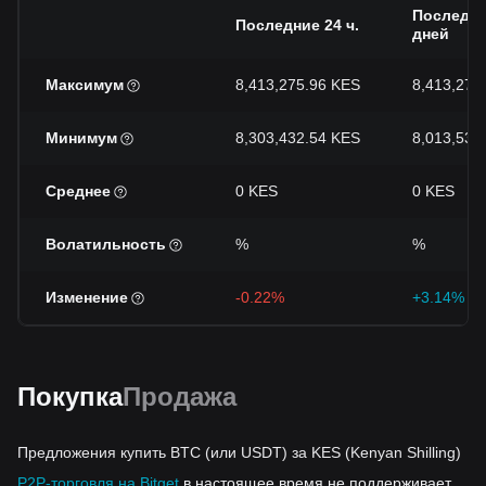
Последни
Последние 24 ч.
дней
Максимум
8,413,275.96 KES
8,413,275
Минимум
8,303,432.54 KES
8,013,538
Среднее
0 KES
0 KES
Волатильность
%
%
Изменение
-0.22%
+3.14%
Покупка
Продажа
Предложения купить BTC (или USDT) за KES (Kenyan Shilling)
P2P-торговля на Bitget
в настоящее время не поддерживает