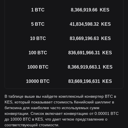
1
BTC
8,366,919.66
KES
5
BTC
41,834,598.32
KES
10
BTC
83,669,196.63
KES
100
BTC
836,691,966.31
KES
1000
BTC
8,366,919,663.1
KES
10000
BTC
83,669,196,631
KES
В таблице выше вы найдете комплексный конвертер BTC в
KES, который показывает стоимость Кенийский шиллинг в
биткоина для наиболее часто используемых сумм
конвертации. Список включает конвертацию от 0.00001 BTC
до 10000 BTC в KES, что дает четкое представление о
соответствующей стоимости.