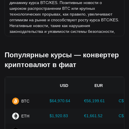
биткоина (BTC) вырос на 3.71% по отношению к
динамику курса BTC/KES. Позитивные новости о
следующей валюте: Кенийский шиллинг (KES).
широком распространении BTC или крупных
технологических прорывах, как правило, увеличивают
оптимизм на рынке и способствуют росту курса BTC/KES.
Негативные новости, такие как нарушения
законодательства и уязвимости системы безопасности,
могут вызвать панику на рынке и привести к снижению
курса BTC/KES.
Популярные курсы — конвертер
Нормативно-правовая база.
Государственная политика
и нормативные акты, регулирующие криптовалюты,
криптовалют в фиат
оказывают непосредственное влияние на их принятие.
Это определяет их стоимость по отношению к
традиционным валютам, таким как доллар США. Четкое
и поддерживающее регулирование может повысить
USD
EUR
доверие инвесторов к криптовалютам и способствовать
росту их стоимости. Неопределенная или слишком
строгая политика регуляторов может помешать развитию
$64,970.64
€56,199.61
C$90
BTC
криптовалют и привести к падению их стоимости.
Экономические показатели.
Макроэкономические
$1,920.83
€1,661.52
C$2,
ETH
факторы в стране, где выпущена фиатная валюта, такие
как уровень инфляции, процентные ставки и ключевые