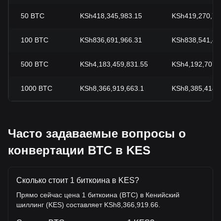
50
BTC
KSh418,345,983.15
KSh419,270,72
100
BTC
KSh836,691,966.31
KSh838,541,44
500
BTC
KSh4,183,459,831.55
KSh4,192,707,
1000
BTC
KSh8,366,919,663.1
KSh8,385,414,
Часто задаваемые вопросы о
конвертации BTC в KES
Сколько стоит 1 биткоина в KES?
Прямо сейчас цена 1 биткоина (BTC) в Кенийский
шиллинг (KES) составляет KSh8,366,919.66.