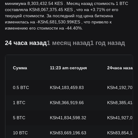
минимума 8,303,432.54 KES . Месяц назад стоимость 1 BTC
составляла KSh8,067,375.45 KES , что на +3.71% от его
текущей стоимости. За последний год цена биткоина
изменилась на
-
KSh
6,681,530.99
KES
, что привело к
изменению его стоимости на -44.40%.
24 часа назад
1 месяц назад
1 год назад
Сумма
11:23 am сегодня
24часа назад
0.5
BTC
KSh4,183,459.83
KSh4,192,707.
1
BTC
KSh8,366,919.66
KSh8,385,414.
5
BTC
KSh41,834,598.32
KSh41,927,072
10
BTC
KSh83,669,196.63
KSh83,854,144