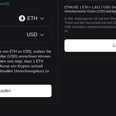
ieren
ETH/USD: 1 ETH = 1,912.7 USD. Der 
Amerikanischer Dollar (USD) beträg
ETH
In den vergangenen 1D hat sich Et
Trend und den Kurscharts hat sich 
USD verändert, während Amerikanis
ist.
USD
L
se von ETH zu USD], sodass Sie
ollar (USD) umrechnen können.
ten und zeigt, dass 1 ETH
 Kurse von Kryptos schnell
aktuellen Umrechnungskurs zu
kaufen