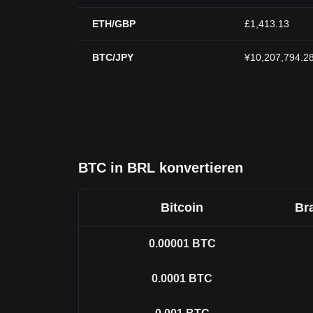
ETH/GBP
£1,413.13
BTC/JPY
¥10,207,794.2
BTC in BRL konvertieren
Bitcoin
Bra
0.00001
BTC
0.0001
BTC