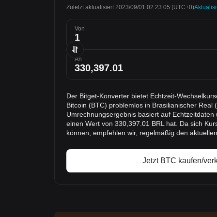
Zuletzt aktualisiert 2023/09/01 02:23:05
(UTC+0)
Aktualis
Von
An
Der Bitget-Konverter bietet Echtzeit-Wechselkur
Bitcoin (BTC) problemlos in Brasilianischer Re
Umrechnungsergebnis basiert auf Echtzeitdaten u
einen Wert von 330,397.01 BRL hat. Da sich Kur
können, empfehlen wir, regelmäßig den aktuelle
Jetzt BTC kaufen/ver