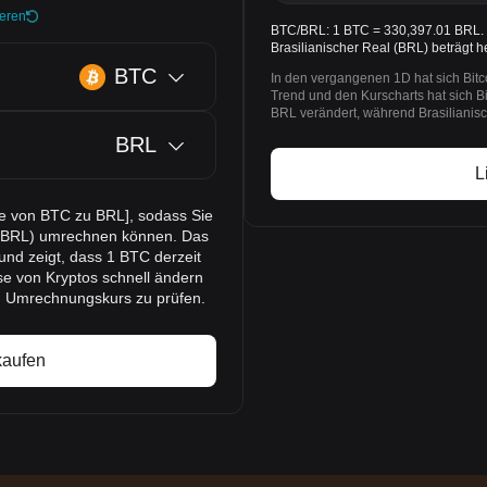
ieren
BTC/BRL: 1 BTC = 330,397.01 BRL. De
Brasilianischer Real (BRL) beträgt 
BTC
In den vergangenen 1D hat sich Bit
Trend und den Kurscharts hat sich B
BRL verändert, während Brasilianisc
BRL
L
se von BTC zu BRL], sodass Sie
al (BRL) umrechnen können. Das
nd zeigt, dass 1 BTC derzeit
se von Kryptos schnell ändern
n Umrechnungskurs zu prüfen.
kaufen