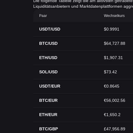
Die folgende Tabelle zeigt die am aktivsten getradet
Liquiditätsanbietern und Marktdatenplattformen aggreg
Paar
Wechselkurs
USDT/USD
$0.9991
BTC/USD
$64,727.88
ETH/USD
$1,907.31
SOL/USD
$73.42
USDT/EUR
€0.8645
BTC/EUR
€56,002.56
ETH/EUR
€1,650.2
BTC/GBP
£47,956.89