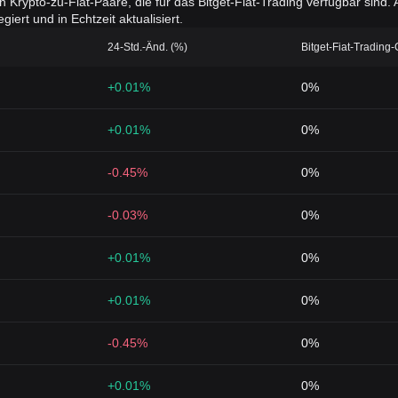
en Krypto-zu-Fiat-Paare, die für das Bitget-Fiat-Trading verfügbar sin
iert und in Echtzeit aktualisiert.
24-Std.-Änd. (%)
Bitget-Fiat-Trading
+0.01%
0%
+0.01%
0%
-0.45%
0%
-0.03%
0%
+0.01%
0%
+0.01%
0%
-0.45%
0%
+0.01%
0%