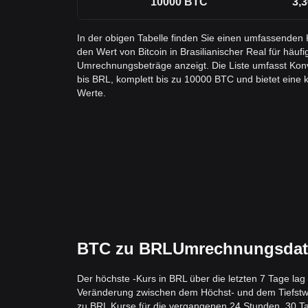
10000
BTC
3,3
In der obigen Tabelle finden Sie einen umfassenden
den Wert von Bitcoin in Brasilianischer Real für häuf
Umrechnungsbeträge anzeigt. Die Liste umfasst Ko
bis BRL, komplett bis zu 10000 BTC und bietet eine kl
Werte.
BTC zu BRLUmrechnungsdaten
Der höchste -Kurs in BRL über die letzten 7 Tage la
Veränderung zwischen dem Höchst- und dem Tiefstwert 
zu BRL Kurse für die vergangenen 24 Stunden, 30 Tag