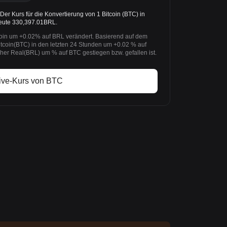
r Kurs für die Konvertierung von 1 Bitcoin (BTC) in
heute 330,397.01BRL.
coin um +0.02% auf BRL verändert. Basierend auf dem
itcoin(BTC) in den letzten 24 Stunden um +0.02 % auf
her Real(BRL) um % auf BTC gestiegen bzw. gefallen ist.
ive-Kurs von BTC