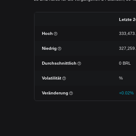
Letzte 
Hoch
333,473
Niedrig
327,259
Durchschnittlich
0 BRL
Volatilität
%
Veränderung
+0.02%