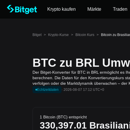
Krypto kaufen
Märkte
Traden
Bitget
>
Krypto-Kurse
>
Bitcoin Kurs
>
Bitcoin zu Brasili
BTC zu BRL Umwa
Der Bitget-Konverter für BTC in BRL ermöglicht es Ih
berechnen. Die Daten für den Konvertierungskurs sta
verfolgen oder die Marktdynamik überwachen – der K
Echtzeitdaten
·
2026-08-07 17:12 UTC+0
1 Bitcoin (BTC) entspricht
330,397.01
Brasilian