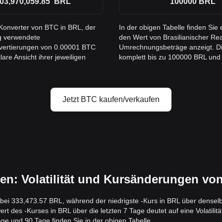
03,970,059.85
BRL
100000
BRL
 Konverter von BTC in BRL, der
In der obigen Tabelle finden Si
ig verwendete
den Wert von Brasilianischer Rea
nvertierungen von 0.00001 BTC
Umrechnungsbeträge anzeigt. Di
are Ansicht ihrer jeweiligen
komplett bis zu 100000 BRL und bi
Jetzt BTC kaufen/verkaufen
: Volatilität und Kursänderungen von
g bei 333,473.57 BRL, während der niedrigste -Kurs in BRL über denselb
des -Kurses in BRL über die letzten 7 Tage deutet auf eine Volatilität
e und 90 Tage finden Sie in der obigen Tabelle.