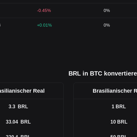
-0.45%
0%
8
+0.01%
0%
BRL in BTC konvertier
silianischer Real
Brasilianischer 
3.3
BRL
1
BRL
33.04
BRL
10
BRL