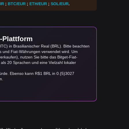
UR
;
BTC/EUR
;
ETH/EUR
;
SOL/EUR
.
-Plattform
C) in Brasilianischer Real (BRL). Bitte beachten
ts und Fiat-Währungen verwendet wird. Um
rkaufen), nutzen Sie bitte das Bitget-Fiat-
 als 20 Sprachen und eine Vielzahl lokaler
würde. Ebenso kann R$1 BRL in 0.{5}3027
n.