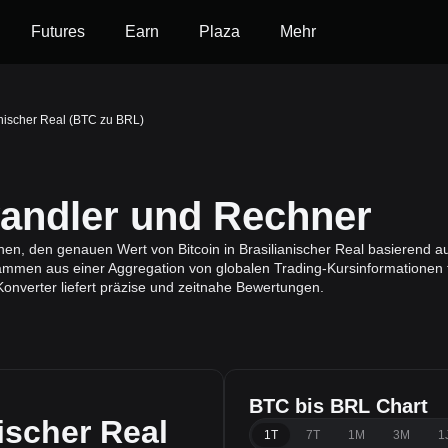
Futures
Earn
Plaza
Mehr
anischer Real (BTC zu BRL)
ndler und Rechner
nen, den genauen Wert von Bitcoin in Brasilianischer Real basierend a
mmen aus einer Aggregation von globalen Trading-Kursinformationen fü
onverter liefert präzise und zeitnahe Bewertungen.
BTC bis BRL Chart
ischer Real
1T
7T
1M
3M
1