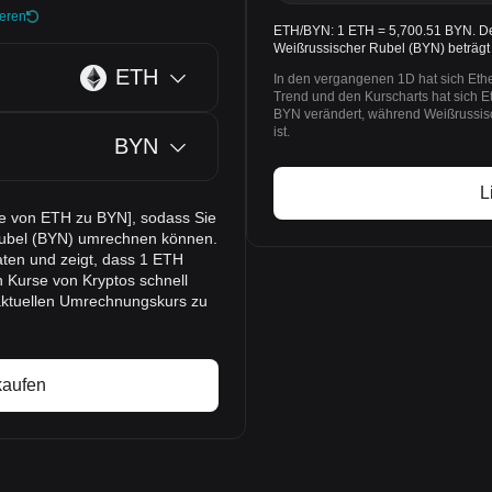
ieren
ETH/BYN: 1 ETH = 5,700.51 BYN. Der
Weißrussischer Rubel (BYN) beträgt
ETH
In den vergangenen 1D hat sich Et
Trend und den Kurscharts hat sich 
BYN verändert, während Weißrussis
ist.
BYN
L
se von ETH zu BYN], sodass Sie
Rubel (BYN) umrechnen können.
ten und zeigt, dass 1 ETH
h Kurse von Kryptos schnell
aktuellen Umrechnungskurs zu
kaufen