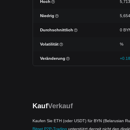
Hoch
5,71
Niedrig
5,65
Durchschnittlich
0 BY
Volatilität
%
Veränderung
+0.1
Kauf
Verkauf
Kaufen Sie ETH (oder USDT) für BYN (Belarusian Ru
Bitget P2P-Trading
unterstützt derzeit nicht den dir