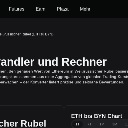
Futures
Earn
Plaza
Mehr
eißrussischer Rubel (ETH zu BYN)
ndler und Rechner
Ihnen, den genauen Wert von Ethereum in Weißrussischer Rubel basier
rungskurs stammen aus einer Aggregation von globalen Trading-Kursi
berwachen – der Konverter liefert präzise und zeitnahe Bewertungen.
ETH bis BYN Chart
cher Rubel
1T
7T
1M
3M
1