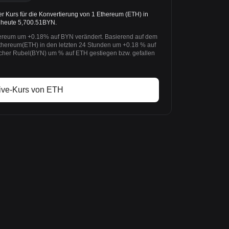
 Kurs für die Konvertierung von 1 Ethereum (ETH) in
 heute 5,700.51BYN.
hereum um +0.18% auf BYN verändert. Basierend auf dem
Ethereum(ETH) in den letzten 24 Stunden um +0.18 % auf
cher Rubel(BYN) um % auf ETH gestiegen bzw. gefallen
ive-Kurs von ETH