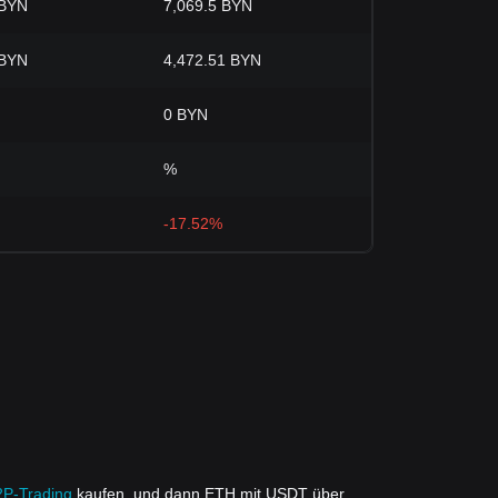
 BYN
7,069.5 BYN
 BYN
4,472.51 BYN
0 BYN
%
-17.52%
2P-Trading
kaufen, und dann ETH mit USDT über