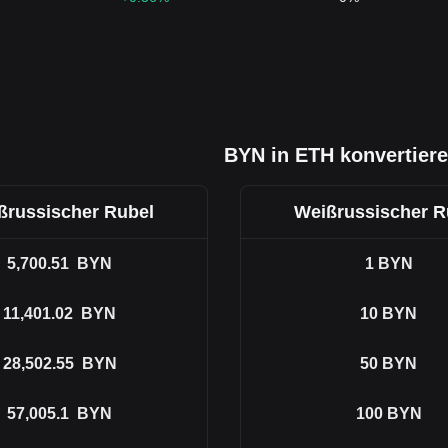
BYN in ETH konvertier
ßrussischer Rubel
Weißrussischer R
5,700.51
BYN
1
BYN
11,401.02
BYN
10
BYN
28,502.55
BYN
50
BYN
57,005.1
BYN
100
BYN