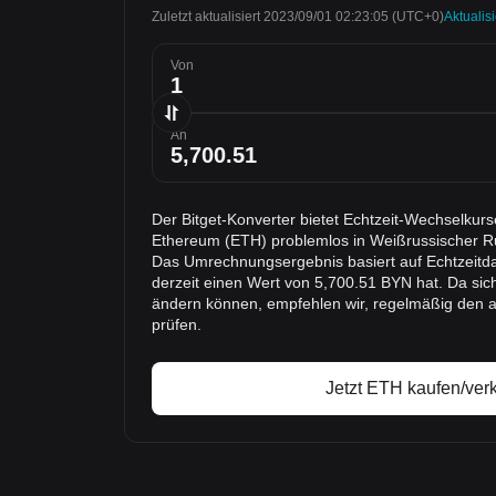
Zuletzt aktualisiert 2023/09/01 02:23:05
(UTC+0)
Aktualis
Von
An
Der Bitget-Konverter bietet Echtzeit-Wechselkur
Ethereum (ETH) problemlos in Weißrussischer 
Das Umrechnungsergebnis basiert auf Echtzeitda
derzeit einen Wert von 5,700.51 BYN hat. Da sic
ändern können, empfehlen wir, regelmäßig den 
prüfen.
Jetzt ETH kaufen/ver