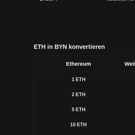
ETH in BYN konvertieren
Ethereum
Wei
1
ETH
2
ETH
5
ETH
10
ETH