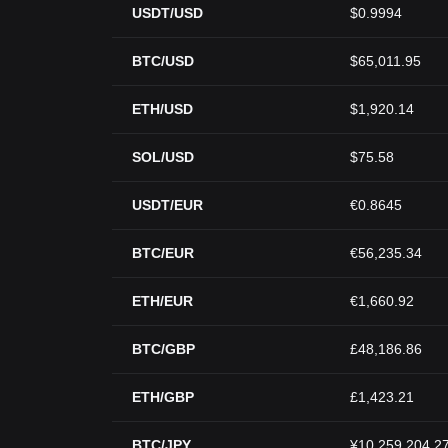
USDT/USD
$0.9994
BTC/USD
$65,011.95
ETH/USD
$1,920.14
SOL/USD
$75.58
USDT/EUR
€0.8645
BTC/EUR
€56,235.34
ETH/EUR
€1,660.92
BTC/GBP
£48,186.86
ETH/GBP
£1,423.21
BTC/JPY
¥10,259,204.2