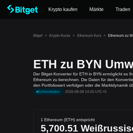
Krypto kaufen
Märkte
Traden
Bitget
>
Krypto-Kurse
>
Ethereum Kurs
>
Ethereum zu W
ETH zu BYN Umwa
Der Bitget-Konverter für ETH in BYN ermöglicht es 
Ethereum zu berechnen. Die Daten für den Konvertie
den Portfoliowert verfolgen oder die Marktdynamik ü
Echtzeitdaten
·
2026-08-08 14:20 UTC+0
1 Ethereum (ETH) entspricht
5,700.51
Weißrussis