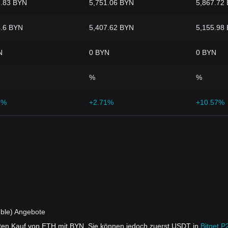
3.83 BYN
5,751.06 BYN
5,867.72
4.6 BYN
5,407.62 BYN
5,155.98
N
0 BYN
0 BYN
%
%
8%
+2.71%
+10.57%
ble) Angebote
ekten Kauf von ETH mit BYN. Sie können jedoch zuerst USDT in
Bitget P