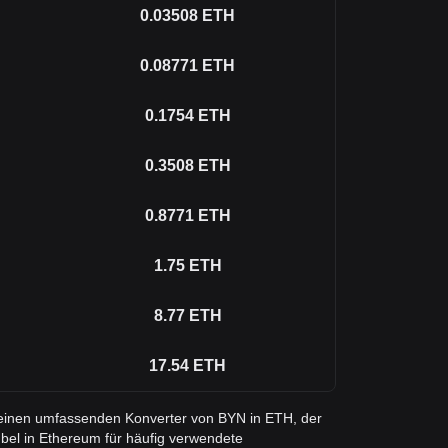
0.03508
ETH
0.08771
ETH
0.1754
ETH
0.3508
ETH
0.8771
ETH
1.75
ETH
8.77
ETH
17.54
ETH
e einen umfassenden Konverter von BYN in ETH, der
bel in Ethereum für häufig verwendete