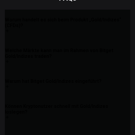
Worum handelt es sich beim Produkt „Gold/Indizes“
(CFDs)?
Welche Märkte kann man im Rahmen von Bitget
Gold/Indizes traden?
Warum hat Bitget Gold/Indizes eingeführt?
Können Kryptonutzer schnell mit Gold/Indizes
loslegen?