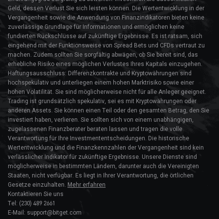
Geld, dessen Verlust Sie sich leisten können. Die Wertentwicklung in der
Vergangenheit sowie die Anwendung von Finanzindikatoren bieten keine
zuverlässige Grundlage für Informationen und ermöglichen keine
fundierten Rückschlüsse auf zukünftige Ergebnisse. Es ist ratsam, sich
eingehend mit der Funktionsweise von Spread Bets und CFDs vertraut zu
machen. Zudem sollten Sie sorgfältig abwägen, ob Sie bereit sind, das
erhebliche Risiko eines möglichen Verlustes Ihres Kapitals einzugehen.
Haftungsausschluss: Differenzkontrakte und Kryptowährungen sind
hochspekulativ und unterliegen einem hohen Marktrisiko sowie einer
hohen Volatilität. Sie sind möglicherweise nicht für alle Anleger geeignet.
Trading ist grundsätzlich spekulativ, sei es mit Kryptowährungen oder
anderen Assets. Sie können einen Teil oder den gesamten Betrag, den Sie
investiert haben, verlieren. Sie sollten sich von einem unabhängigen,
zugelassenen Finanzberater beraten lassen und tragen die volle
Verantwortung für Ihre Investmententscheidungen. Die historische
Wertentwicklung und die Finanzkennzahlen der Vergangenheit sind kein
verlässlicher Indikator für zukünftige Ergebnisse. Unsere Dienste sind
möglicherweise in bestimmten Ländern, darunter auch die Vereinigten
Staaten, nicht verfügbar. Es liegt in Ihrer Verantwortung, die örtlichen
Gesetze einzuhalten.
Mehr erfahren
Kontaktieren Sie uns
Tel: (230) 489 2661
E-Mail: support@bitget.com