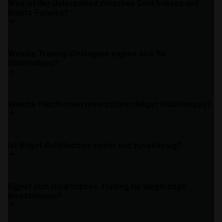
Was ist der Unterschied zwischen Gold/Indizes und
Krypto-Futures?
Welche Trading-Strategien eignen sich für
Gold/Indizes?
Welche Plattformen unterstützen Bitget Gold/Indizes?
Ist Bitget Gold/Indizes sicher und zuverlässig?
Eignet sich Gold/Indizes-Trading für langfristige
Investitionen?