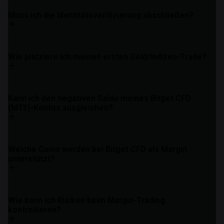
Muss ich die Identitätsverifizierung abschließen?
Wie platziere ich meinen ersten Gold/Indizes-Trade?
Kann ich den negativen Saldo meines Bitget CFD
(MT5)-Kontos ausgleichen?
Welche Coins werden bei Bitget CFD als Margin
unterstützt?
Wie kann ich Risiken beim Margin-Trading
kontrollieren?