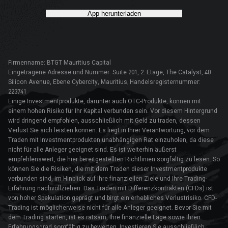
App herunterladen
Firmenname: BTGT Mauritius Capital
Eingetragene Adresse und Nummer: Suite 201, 2. Etage, The Catalyst, 40
Silicon Avenue, Ebene Cybercity, Mauritius; Handelsregisternummer:
223741
Einige Investmentprodukte, darunter auch OTC-Produkte, können mit
einem hohen Risiko für Ihr Kapital verbunden sein. Vor diesem Hintergrund
wird dringend empfohlen, ausschließlich mit Geld zu traden, dessen
Verlust Sie sich leisten können. Es liegt in Ihrer Verantwortung, vor dem
Traden mit Investmentprodukten unabhängigen Rat einzuholen, da diese
nicht für alle Anleger geeignet sind. Es ist weiterhin äußerst
empfehlenswert, die hier bereitgestellten Richtlinien sorgfältig zu lesen. So
können Sie die Risiken, die mit dem Traden dieser Investmentprodukte
verbunden sind, im Hinblick auf Ihre finanziellen Ziele und Ihre Trading-
Erfahrung nachvollziehen. Das Traden mit Differenzkontrakten (CFDs) ist
von hoher Spekulation geprägt und birgt ein erhebliches Verlustrisiko. CFD-
Trading ist möglicherweise nicht für alle Anleger geeignet. Bevor Sie mit
dem Trading starten, ist es ratsam, Ihre finanzielle Lage sowie Ihren
Erfahrungsgrad sorgfältig zu bewerten. Investieren Sie ausschließlich