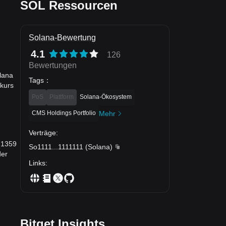
SOL Ressourcen
Solana-Bewertung
4.1
126
Bewertungen
lana
Tags
：
kurs
PoS
Plattform
Solana-Ökosystem
CMS Holdings Portfolio
Mehr
Verträge
:
0.1359
So1111
...
1111111
(
Solana
)
der
Links
:
Bitget Insights