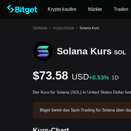
Krypto kaufen
Märkte
Traden
Startseite
/
Krypto-Kurse
/
Solana Kurs
Solana Kurs
SOL
$73.58
USD
+0.53%
1D
Der Kurs für Solana (SOL) in United States Dollar b
Bitget bietet das Spot-Trading für Solana über
en von $17,294,100.52. Solana hat eine Marktkap
Zuletzt aktualisiert: 2026-08-07 10:03:47.
Kurs-Chart