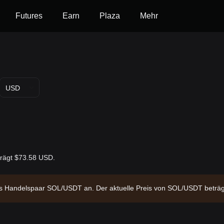
Futures
Earn
Plaza
Mehr
USD
eträgt $73.58 USD.
 das Handelspaar SOL/USDT an. Der aktuelle Preis von SOL/USDT betr
italisierung von $42,826,121,516.25 und ein zirkulierendes Angebot v