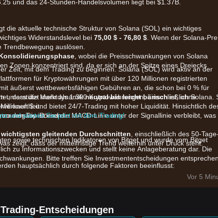
6.25 und das 24-Stunden-Handelsvolumen liegt bei $1.37B.
t die aktuelle technische Struktur von Solana (SOL) ein wichtiges
wichtiges Widerstandslevel bei
75,00 $ - 76,80 $
. Wenn der Solana-Pre
eue Trendbewegung auslösen.
Konsolidierungsphase
, wobei die Preisschwankungen von Solana
en Zonen konzentriert sind, da er sich an der Spitze eines Dreiecks
r Zeit, mit dem Trading zu beginnen. Solana (SOL) wird aktiv an der
Plattformen für Kryptowährungen mit über 120 Millionen registrierten
 mit äußerst wettbewerbsfähigen Gebühren an, die schon bei 0 % für
m unterstützt mehr als 1.300 Kryptowährungen, einschließlich Solana. 
utet, dass die Marktdynamik
neutral bis leicht bärisch
ist, ohne
rverkauftheit.
illionen $ und bietet 24/7-Trading mit hoher Liquidität. Hinsichtlich de
g zu den Top-Börsen.
nto und starten Sie jetzt mit dem Trading!
amm negativ ist und die MACD-Linie unter der Signallinie verbleibt, was
 wichtigsten gleitenden Durchschnitten
, einschließlich des 50-Tage
aten sowie technischen Indikatoren von Bitget und wurde vom Bitget
 zeigt, dass der mittelfristige Trend weiterhin unter Druck steht.
glich zu Informationszwecken und stellt keine Anlageberatung dar. Die
chwankungen. Bitte treffen Sie Investmententscheidungen entspreche
erden hauptsächlich durch folgende Faktoren beeinflusst:
-Community debattiert über das Paket SGP-0003, das die SOL-
Vor 5 Min
uf 9.000 SOL täglich), was die langfristige Angebotsseite potenziell
h gestartete ETPs großer Institutionen sowie die MOU mit KSNET zur
e Trading-Entscheidungen
hen Händlern bieten fundamentale Unterstützung.