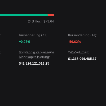
bleibt, scheint der langfristige strukturelle Boden anzusteigen, was es
cksetzern nachzukaufen.
24S Hoch $73.64
seitliche Kompressionsstruktur
gezeigt, und die Marktstimmung ist
zeit an der Spitze eines Dreiecks zusammengedrückt und wartet auf ein
:
Kursänderung (7T):
Kursänderung (1J):
+0.27%
-56.62%
e das nächste Ziel
83,30 $
sein.
das nächste Ziel
64,00 $
sein.
:
Vollständig verwässerte
24S-Volumen:
Marktkapitalisierung:
 Solana zwar kurzfristiger Volatilität oder seitlicher Bewegung
$1,368,099,485.17
ine Position über dem kritischen Unterstützungslevel von
71,00 $
hält, 
$42,826,121,516.25
 konstruktiv
bleibt, bis ein Ausbruch aus dem aktuellen technischen