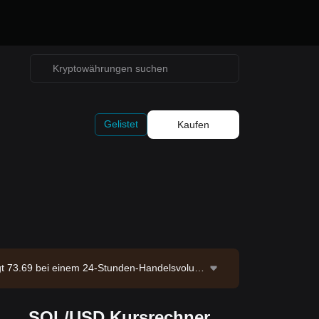
Gelistet
Kaufen
ägt 73.69 bei einem 24-Stunden-Handelsvolum
on 582.05M SOL. Datenquelle: Bitget-Börse.
SOL/USD Kursrechner