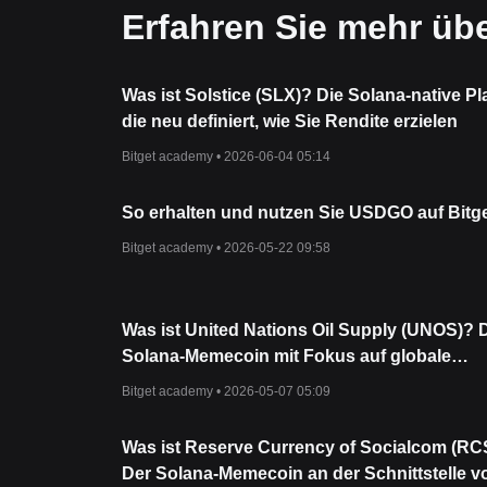
Erfahren Sie mehr üb
Was ist Solstice (SLX)? Die Solana-native Pl
die neu definiert, wie Sie Rendite erzielen
Bitget academy •
2026-06-04 05:14
So erhalten und nutzen Sie USDGO auf Bitg
Bitget academy •
2026-05-22 09:58
Was ist United Nations Oil Supply (UNOS)? 
Solana-Memecoin mit Fokus auf globale
Energienarrative
Bitget academy •
2026-05-07 05:09
Was ist Reserve Currency of Socialcom (R
Der Solana-Memecoin an der Schnittstelle v