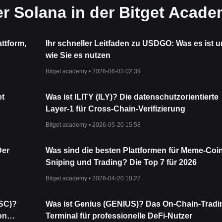
er Solana in der Bitget Acad
attform,
Ihr schneller Leitfaden zu USDGO: Was es ist 
wie Sie es nutzen
Bitget academy •
2026-06-03 02:39
et
Was ist ILITY (ILY)? Die datenschutzorientierte
Layer-1 für Cross-Chain-Verifizierung
Bitget academy •
2026-05-20 15:58
Der
Was sind die besten Plattformen für Meme-Coi
Sniping und Trading? Die Top 7 für 2026
Bitget academy •
2026-04-20 10:27
CSC)?
Was ist Genius (GENIUS)? Das On-Chain-Tradi
on
Terminal für professionelle DeFi-Nutzer