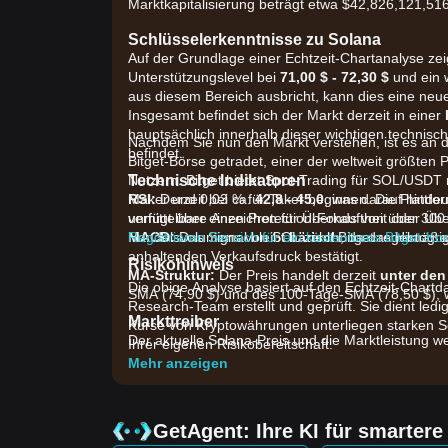
Marktkapitalisierung beträgt etwa $42,826,121,51
Schlüsselerkenntnisse zu Solana
Auf der Grundlage einer Echtzeit-Chartanalyse zeig
Unterstützungslevel bei
71,00 $ - 72,30 $
und ein 
aus diesem Bereich ausbricht, kann dies eine n
Insgesamt befindet sich der Markt derzeit in einer
hauptsächlich innerhalb dieser wichtigen technisch
Nachdem Sie nun den Markt verstehen, ist es an de
befindet.
Bitget-Börse getradet, einer der weltweit größten 
Technische Indikatoren
Nutzern. Bitget bietet Spot-Trading für SOL/USDT
RSI:
Maker und 0,03 % für Taker beginnen. Die Plattfor
Derzeit bei ca.
42,8 - 45,0
, was darauf hinde
unmittelbare Anzeichen für Überkauftheit oder Übe
verfügt über einen Protection-Fonds von über 300 M
MACD:
Handelsvolumens von SOL zählt Bitget regelmäßi
Registrieren Sie sich für ein kostenloses Bitget-Ko
Das Signal bleibt
bärisch
, da das Histogr
anhaltenden Verkaufsdruck bestätigt.
Risikohinweis
MA-Struktur:
Der Preis handelt derzeit
unter den
Die obige Analyse basiert auf den Echtzeit-Chartd
SMA (74,90 $) und des 100-Tage-SMA (78,50 $), was
Research-Team erstellt und geprüft. Sie dient ledi
Markttreiber
Kurse von Kryptowährungen unterliegen starken S
Der aktuelle Solana-Preis und die Marktleistung w
Ihrer eigenen Risikobereitschaft.
•
Governance und Tokenomics:
Die Validatoren
Mehr anzeigen
Verbrennungen erheblich erhöhen könnte (von 650 a
beeinflussen könnte.
•
Institutionelle Zuflüsse und Adoption:
Kürzlic
GetAgent: Ihre KI für smarter
Einführung von Solana Pay bei 330.000 koreanisc