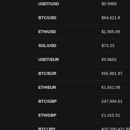
USDT/USD
$0.9988
BTC/USD
$64,621.8
ETH/USD
$1,905.89
SOL/USD
$73.23
USDT/EUR
€0.8652
BTC/EUR
€55,981.87
ETH/EUR
€1,651.08
BTC/GBP
£47,994.61
ETH/GBP
£1,415.51
BTC/JPY
¥10,200,421.8