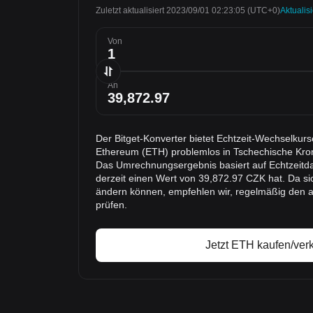
Zuletzt aktualisiert 2023/09/01 02:23:05
(UTC+0)
Aktualis
Von
An
Der Bitget-Konverter bietet Echtzeit-Wechselkur
Ethereum (ETH) problemlos in Tschechische Kr
Das Umrechnungsergebnis basiert auf Echtzeitda
derzeit einen Wert von 39,872.97 CZK hat. Da si
ändern können, empfehlen wir, regelmäßig den 
prüfen.
Jetzt ETH kaufen/ver