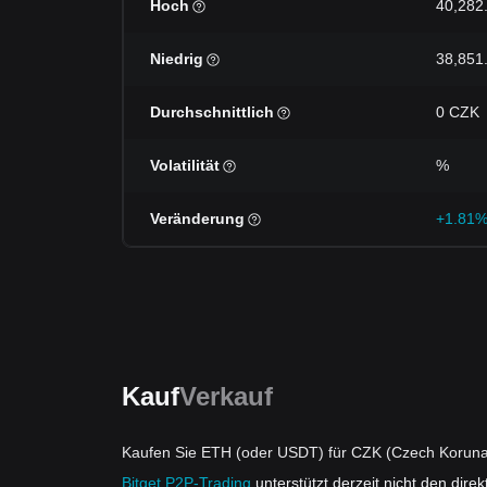
Hoch
40,282
Niedrig
38,851
Durchschnittlich
0 CZK
Volatilität
%
Veränderung
+1.81
Kauf
Verkauf
Kaufen Sie ETH (oder USDT) für CZK (Czech Korun
Bitget P2P-Trading
unterstützt derzeit nicht den dir