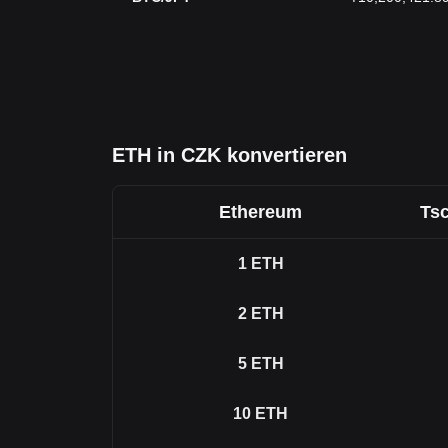
ETH in CZK konvertieren
Ethereum
Ts
1
ETH
2
ETH
5
ETH
10
ETH