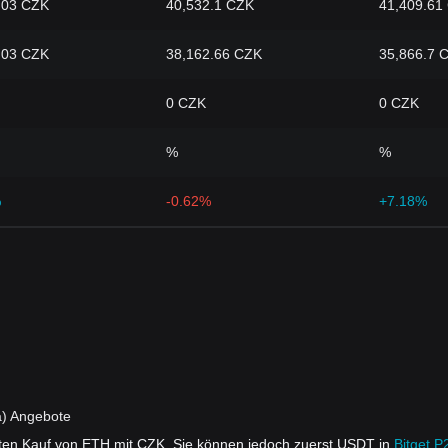
.03 CZK
40,532.1 CZK
41,409.61
.03 CZK
38,162.66 CZK
35,866.7 
0 CZK
0 CZK
%
%
%
-0.62%
+7.18%
a) Angebote
ekten Kauf von ETH mit CZK. Sie können jedoch zuerst USDT in
Bitget P