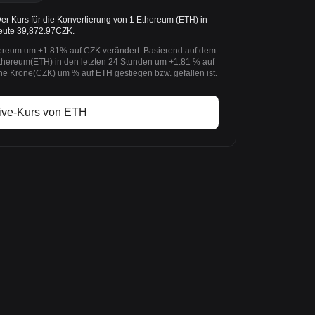
r Kurs für die Konvertierung von 1 Ethereum (ETH) in
heute 39,872.97CZK.
hereum um +1.81% auf CZK verändert. Basierend auf dem
Ethereum(ETH) in den letzten 24 Stunden um +1.81 % auf
e Krone(CZK) um % auf ETH gestiegen bzw. gefallen ist.
ive-Kurs von ETH