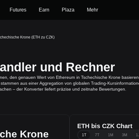
Futures
Earn
Plaza
Mehr
schechische Krone (ETH zu CZK)
ndler und Rechner
Ihnen, den genauen Wert von Ethereum in Tschechische Krone basiere
 stammen aus einer Aggregation von globalen Trading-Kursinformation
achen – der Konverter liefert präzise und zeitnahe Bewertungen.
ETH bis CZK Chart
che Krone
1T
7T
1M
3M
1