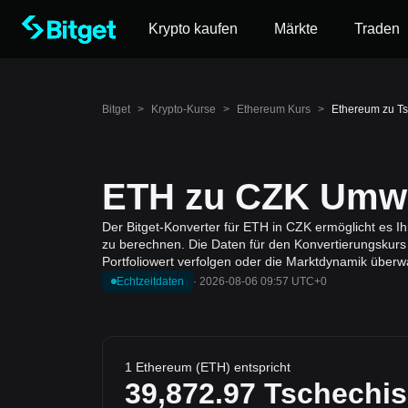
Krypto kaufen
Märkte
Traden
Bitget
>
Krypto-Kurse
>
Ethereum Kurs
>
Ethereum zu T
ETH zu CZK Umwa
Der Bitget-Konverter für ETH in CZK ermöglicht es 
zu berechnen. Die Daten für den Konvertierungskurs
Portfoliowert verfolgen oder die Marktdynamik überw
Echtzeitdaten
·
2026-08-06 09:57 UTC+0
1 Ethereum (ETH) entspricht
39,872.97
Tschechis