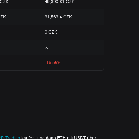
 CZK
49,890.81 CZK
CZK
31,563.4 CZK
0 CZK
%
-16.56%
2P-Trading
kaufen, und dann ETH mit USDT über