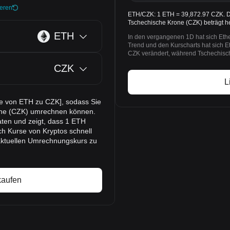
ieren
ETH/CZK: 1 ETH = 39,872.97 CZK. De
Tschechische Krone (CZK) beträgt 
ETH
In den vergangenen 1D hat sich Et
Trend und den Kurscharts hat sich 
CZK verändert, während Tschechisch
CZK
L
se von ETH zu CZK], sodass Sie
one (CZK) umrechnen können.
ten und zeigt, dass 1 ETH
ch Kurse von Kryptos schnell
aktuellen Umrechnungskurs zu
kaufen