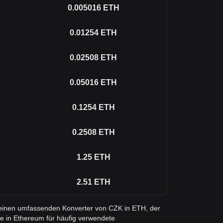
0.005016
ETH
0.01254
ETH
0.02508
ETH
0.05016
ETH
0.1254
ETH
0.2508
ETH
1.25
ETH
2.51
ETH
e einen umfassenden Konverter von CZK in ETH, der
e in Ethereum für häufig verwendete