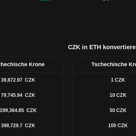
CZK in ETH konvertier
chechische Krone
Tschechische Kr
39,872.97
CZK
1
CZK
79,745.94
CZK
10
CZK
199,364.85
CZK
50
CZK
398,729.7
CZK
100
CZK