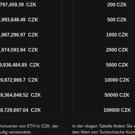
797,459.39
CZK
200
CZK
,993,648.49
CZK
500
CZK
,987,296.97
CZK
1000
CZK
,974,593.94
CZK
2000
CZK
9,936,484.85
CZK
5000
CZK
9,872,969.7
CZK
10000
CZK
9,364,848.52
CZK
50000
CZK
8,729,697.04
CZK
100000
CZK
 Konverter von ETH in CZK, der
In der obigen Tabelle finden Si
äufig verwendete
den Wert von Tschechische Kron