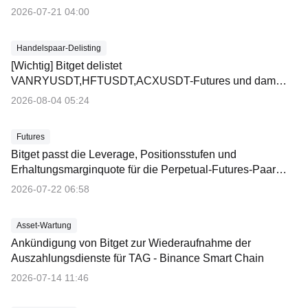
2026-07-21 04:00
Handelspaar-Delisting
[Wichtig] Bitget delistet
VANRYUSDT,HFTUSDT,ACXUSDT-Futures und damit
verbundene Dienstleistungen
2026-08-04 05:24
Futures
Bitget passt die Leverage, Positionsstufen und
Erhaltungsmarginquote für die Perpetual-Futures-Paare
ZILUSDT,WETUSDT,RAYUSDT,PEOPLEUSDT,NIGHT
2026-07-22 06:58
USDT,LAUSDT,GUNUSDT,BANKUSDT an
Asset-Wartung
Ankündigung von Bitget zur Wiederaufnahme der
Auszahlungsdienste für TAG - Binance Smart Chain
2026-07-14 11:46