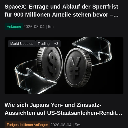
SpaceX: Erträge und Ablauf der Sperrfrist
für 900 Millionen Anteile stehen bevor –
Kann die Untergrenze von 104 $ noch
2026-08-04
|
5m
Anfänger
halten?
Markt-Updates
Trading
+
3
Wie sich Japans Yen- und Zinssatz-
Aussichten auf US-Staatsanleihen-Renditen
und Aktienmärkte auswirken könnten
2026-08-04
|
5m
Fortgeschrittener Anfänger