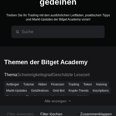
gedeihen
Treiben Sie Ihr Trading mit den ausführlichen Leitfäden, praktischen Tipps
und Markt-Updates der Bitget Academy voran!
Themen der Bitget Academy
Thema
Schwierigkeitsgrad
Geschätzte Lesezeit
Anfänger
Tutorial
Aktien
Finanzen
Trading
Token
Halving
Markt-Updates
Gold/Indices
Grid-Bot
Krypto-Trends
Inscriptions
Blockchain
Einzahlungen und Auszahlungen
K-Linie
Alle anzeigen
Ton Ökosystem
Telegram Mini App
Ökosystem
DeFi
DAO
Wallet
Aktuelle Aktionen
Aktuelle Themen
Mining
ETF
NFT
Filter anwenden
Filter löschen
Zusammenklappen
Metaverse
Layer-2
BRC-20
SocialFi
RWA
KI
Dencun
ZK