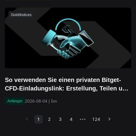
Gold/Indices
So verwenden Sie einen privaten Bitget-
CFD-Einladungslink: Erstellung, Teilen und
Einstellungen für das Einladungslimit
2026-08-04
|
5m
Anfänger
1
2
3
4
124
•••