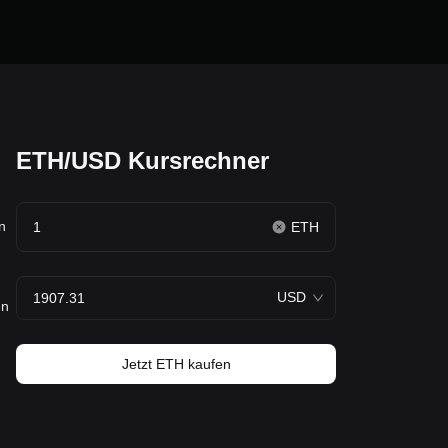
ETH/USD Kursrechner
n
ETH
USD
en
Jetzt ETH kaufen