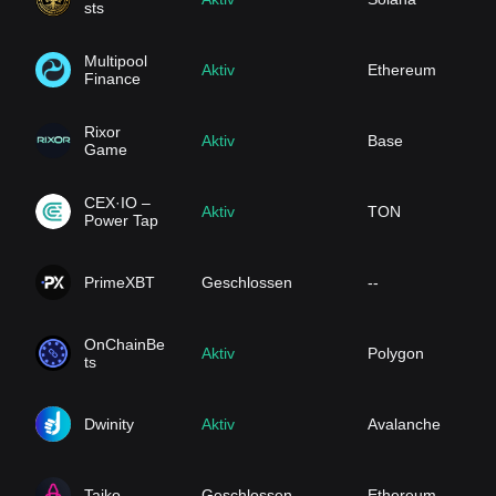
sts
Multipool
Aktiv
Ethereum
Finance
Rixor
Aktiv
Base
Game
CEX·IO –
Aktiv
TON
Power Tap
PrimeXBT
Geschlossen
--
OnChainBe
Aktiv
Polygon
ts
Dwinity
Aktiv
Avalanche
Taiko
Geschlossen
Ethereum