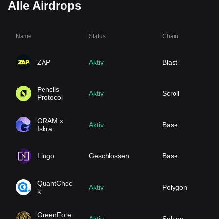
Alle Airdrops
Name
Status
Chain
ZAP
Aktiv
Blast
Pencils
Aktiv
Scroll
Protocol
GRAM x
Aktiv
Base
Iskra
Lingo
Geschlossen
Base
QuantChec
Aktiv
Polygon
k
GreenFore
Aktiv
Solana