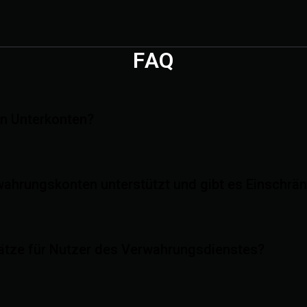
FAQ
en Unterkonten?
wahrungskonten unterstützt und gibt es Einschrä
sätze für Nutzer des Verwahrungsdienstes?