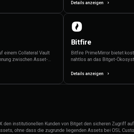
trennen.
Details anzeigen
Bitfire
uf einem Collateral Vault
Bitfire PrimeMirror bietet ko
ennung zwischen Asset-
nahtlos an das Bitget-Ökosys
m Zugriff auf die tiefe
Details anzeigen
 den institutionellen Kunden von Bitget den sicheren Zugriff au
n Assets, ohne dass die zugrunde liegenden Assets bei OSL Cu