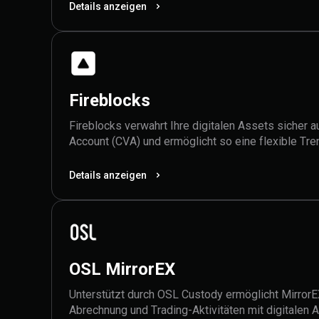
Trading auf Bitget zu profitieren.
Details anzeigen
Fireblocks
Fireblocks verwahrt Ihre digitalen Assets sicher a
Account (CVA) und ermöglicht so eine flexible Tr
Verwahrung und Trade-Ausführung bei gleichzeitige
Liquidität von Bitget.
Details anzeigen
OSL MirrorEX
Unterstützt durch OSL Custody ermöglicht MirrorEX
Abrechnung und Trading-Aktivitäten mit digitale