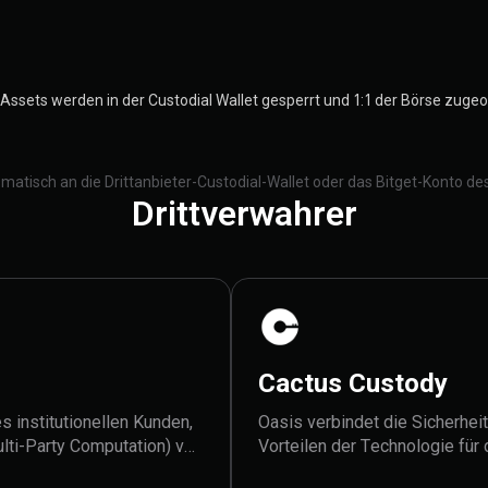
e Assets werden in der Custodial Wallet gesperrt und 1:1 der Börse zugeo
tisch an die Drittanbieter-Custodial-Wallet oder das Bitget-Konto 
Drittverwahrer
Cactus Custody
 institutionellen Kunden,
Oasis verbindet die Sicherheit
ulti-Party Computation) von
Vorteilen der Technologie für 
schnellen Abrechnung beim
die Abrechnungs- sowie Ausf