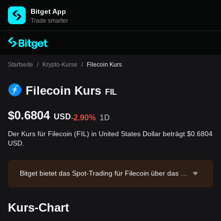
Bitget App
Trade smarter
Startseite
/
Krypto-Kurse
/
Filecoin Kurs
Filecoin Kurs
FIL
$0.6804
USD
-2.90%
1D
Der Kurs für Filecoin (FIL) in United States Dollar beträgt $0.6804
USD.
Bitget bietet das Spot-Trading für Filecoin über das Ha
ndelspaar FIL/USDT an. Der aktuelle Preis von FIL/U
SDT beträgt 0.6833 bei einem 24-Stunden-Handelsvol
Kurs-Chart
umen von $258,834.62. Filecoin hat eine Marktkapitali
sierung von $556,378,411.15 und ein zirkulierendes A