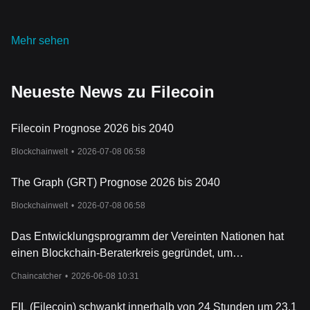
Spei
cherung symbolisiert eine bedeutende Veränderung in der
digitalen Landschaft. Die robuste Technologie, die historischen
Meilensteine und der Nutzen des FIL-Tokens bilden ein
Mehr sehen
vernetztes System, das herkömmliche zentralisierte
Datenspeichersysteme in Frage s
tellt.
Es ist wichtig anzumerken, dass Filecoin, wie jede andere
Neueste News zu Filecoin
Kryptowährung auch, seine eigenen Risiken birgt und es immer
ratsam ist, eigene Nachforschungen anzustellen und bei
Investitionen Vorsicht walten zu lassen.
Filecoin Prognose 2026 bis 2040
Blockchainwelt
•
2026-07-08 06:58
The Graph (GRT) Prognose 2026 bis 2040
Blockchainwelt
•
2026-07-08 06:58
Das Entwicklungsprogramm der Vereinten Nationen hat
einen Blockchain-Beraterkreis gegründet, um
Anwendungen im öffentlichen Dienst zu erforschen.
Chaincatcher
•
2026-06-08 10:31
FIL (Filecoin) schwankt innerhalb von 24 Stunden um 23,1