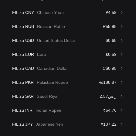
FIL zu CNY
Chinese Yuan
¥4.59
FIL zu RUB
Russian Ruble
₽55.98
FIL zu USD
United States Dollar
$0.68
FIL zu EUR
Euro
€0.59
FIL zu CAD
Canadian Dollar
C$0.95
FIL zu PKR
Pakistani Rupee
₨188.87
FIL zu SAR
Saudi Riyal
ر.س2.57
FIL zu INR
Indian Rupee
₹64.76
FIL zu JPY
Japanese Yen
¥107.22