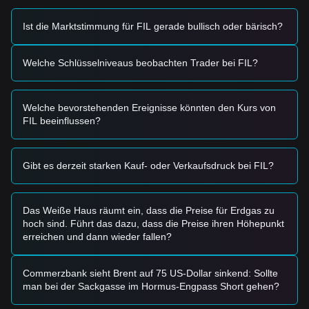
globalen Risikobereitschaft wirken sich erheblich auf die
Kursbewegung von FIL aus.
Ist die Marktstimmung für FIL gerade bullisch oder bärisch?
Trading-Signale
Auf Grundlage der aktuellen technischen Struktur und des
Welche Schlüsselniveaus beobachten Trader bei FIL?
Marktimpulses werden die folgenden Trading-Strategien als
Orientierung bereitgestellt:
Mögliche Kaufzone
Welche bevorstehenden Ereignisse könnten den Kurs von
• Wenn sich der Filecoin-Preis
3,25 $ - 3,30 $
annähert und
FIL beeinflussen?
Anzeichen einer Erholung zeigt, kann sich kurzfristig eine
Kaufgelegenheit ergeben.
• Wenn der Filecoin-Preis bei deutlicher Ausweitung des
Volumens über
3,88 $
ausbricht, könnte dies eine neue
Gibt es derzeit starken Kauf- oder Verkaufsdruck bei FIL?
Aufwärtstendenz bestätigen.
Risikosszenario
• Wenn der Filecoin-Preis unter
3,25 $
fällt, kann der Markt
Das Weiße Haus räumt ein, dass die Preise für Erdgas zu
in eine kurzfristige Korrekturphase eintreten, in der
hoch sind. Führt das dazu, dass die Preise ihren Höhepunkt
möglicherweise niedrigere Liquiditätszonen getestet werden.
erreichen und dann wieder fallen?
Kaufstrategie
Basierend auf der aktuellen Marktstruktur empfehlen
Analysten die folgenden Strategien:
Commerzbank sieht Brent auf 75 US-Dollar sinkend: Sollte
Konservative Anleger
man bei der Sackgasse im Hormus-Engpass Short gehen?
• Abwarten, bis der Filecoin-Preis auf den
3,25 $
-Support