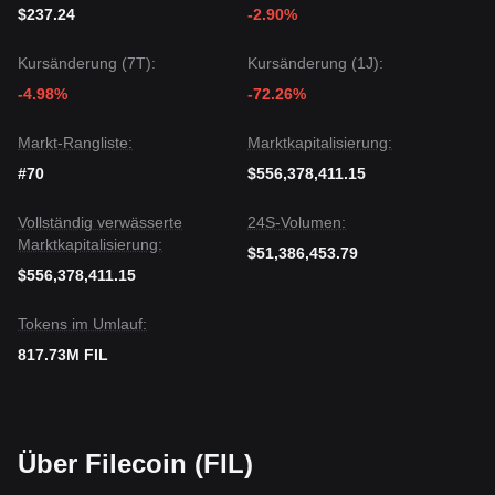
Wenn der Filecoin-Preis unter
3,25 $
fällt, könnte das
$237.24
-2.90%
nächste Kursziel bei
2,90 $
liegen.
Marktkonsens
Kursänderung (7T):
Kursänderung (1J):
Basierend auf der Analyse aus mehreren Perspektiven
lautet der Konsens: Obwohl Filecoin kurzfristig volatil sein
-4.98%
-72.26%
oder konsolidieren kann, dürfte der mittelfristige Trend
neutral bis bullisch
bleiben, solange der Preis oberhalb
Markt-Rangliste:
Marktkapitalisierung:
des wichtigen Support-Niveaus von
3,25 $
gehalten wird.
#70
$556,378,411.15
Vollständig verwässerte
24S-Volumen:
Marktkapitalisierung:
$51,386,453.79
$556,378,411.15
Tokens im Umlauf:
817.73M FIL
Über Filecoin (FIL)