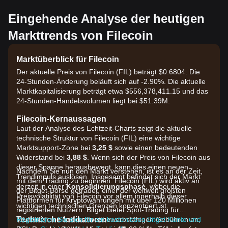
Eingehende Analyse der heutigen
Markttrends von Filecoin
Marktüberblick für Filecoin
Der aktuelle Preis von Filecoin (FIL) beträgt $0.6804. Die
24-Stunden-Änderung beläuft sich auf -2.90%. Die aktuelle
Marktkapitalisierung beträgt etwa $556,378,411.15 und das
24-Stunden-Handelsvolumen liegt bei $51.39M.
Filecoin-Kernaussagen
Laut der Analyse des Echtzeit-Charts zeigt die aktuelle
technische Struktur von Filecoin (FIL) eine wichtige
Marktsupport-Zone bei
3,25 $
sowie einen bedeutenden
Widerstand bei
3,88 $
. Wenn sich der Preis von Filecoin aus
dieser Spanne herausbewegt, kann dies einen neuen
Nachdem Sie nun den Markt verstehen, ist es an der Zeit,
Trendimpuls auslösen. Insgesamt befindet sich der Markt
mit dem Trading zu beginnen. Filecoin (FIL) wird aktiv an
derzeit in einer
Konsolidierungsphase
, wobei die
der Bitget-Börse getradet, einer der weltweit größten
Preisvolatilität von Filecoin vor allem innerhalb dieser
Plattformen für Kryptowährungen mit über 120 Millionen
wichtigen technischen Grenzen konzentriert ist.
registrierten Nutzern. Bitget bietet Spot-Trading für
Technische Indikatoren
FIL/USDT mit äußerst wettbewerbsfähigen Gebühren an,
Registrieren Sie sich für ein kostenloses Bitget-Konto und