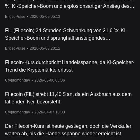
%: KI-Speicher-Boom und explosionsartiger Anstieg des
Handelsvolumens treiben die Erholung an
Bitget Pulse
•
2026-05-09 05:13
FIL (Filecoin) 24-Stunden-Schwankung von 21,6 %: KI-
Speicher-Boom und sprunghaft ansteigendes
Handelsvolumen treiben Erholung an
Bitget Pulse
•
2026-05-08 23:12
Filecoin-Kurs durchbricht Handelsspanne, da KI-Speicher-
Trend die Kryptomärkte erfasst
Cryptomonday
•
2026-05-06 08:06
Filecoin (FIL) strebt 11,40 $ an, da ein Ausbruch aus dem
fallenden Keil bevorsteht
Cryptomonday
•
2026-04-07 10:03
Der Filecoin-Kurs ist heute gestiegen, doch die Verkäufer
warten ab, bis die Handelsspanne wieder erreicht ist