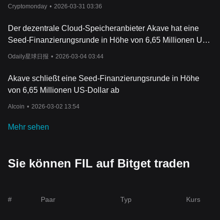
Cryptomonday
•
2026-03-31 03:36
Der dezentrale Cloud-Speicheranbieter Akave hat eine
Seed-Finanzierungsrunde in Höhe von 6,65 Millionen US-
Dollar abgeschlossen, an der sich unter anderem BBF
Odaily星球日报
•
2026-03-04 03:44
beteiligte.
Akave schließt eine Seed-Finanzierungsrunde in Höhe
von 6,65 Millionen US-Dollar ab
AIcoin
•
2026-03-02 13:54
Mehr sehen
Sie können FIL auf Bitget traden
#
Paar
Typ
Kurs