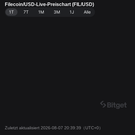
ngebot von 817.73M FIL. Datenquelle: Bitget-Börse. Z
Filecoin/USD-Live-Preischart (FIL/USD)
uletzt aktualisiert: 2026-08-07 20:39:39.
1T
7T
1M
3M
1J
Alle
Zuletzt aktualisiert 2026-08-07 20:39:39
（UTC+0）