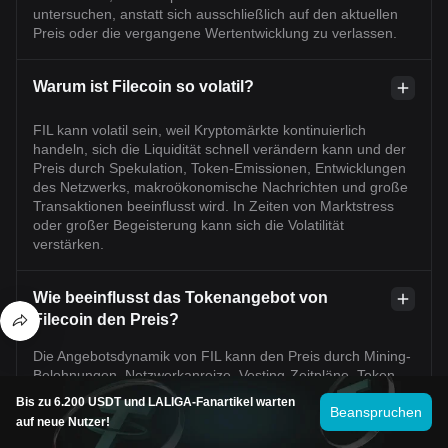
untersuchen, anstatt sich ausschließlich auf den aktuellen
Preis oder die vergangene Wertentwicklung zu verlassen.
Warum ist Filecoin so volatil?
FIL kann volatil sein, weil Kryptomärkte kontinuierlich
handeln, sich die Liquidität schnell verändern kann und der
Preis durch Spekulation, Token-Emissionen, Entwicklungen
des Netzwerks, makroökonomische Nachrichten und große
Transaktionen beeinflusst wird. In Zeiten von Marktstress
oder großer Begeisterung kann sich die Volatilität
verstärken.
Wie beeinflusst das Tokenangebot von
Filecoin den Preis?
Die Angebotsdynamik von FIL kann den Preis durch Mining-
Belohnungen, Netzwerkanreize, Vesting-Zeitpläne, Token-
Burns und Veränderungen des Umlaufangebots
Bis zu 6.200 USDT und LALIGA-Fanartikel warten
Beanspruchen
beeinflussen. Wenn das neue Angebot schneller wächst als
auf neue Nutzer!
die Nachfrage, kann dies Abwärtsdruck erzeugen; wenn die