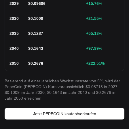
2029
$
0.09606
+15.76
%
2030
$
0.1009
+21.55
%
2035
$
0.1287
+55.13
%
2040
$
0.1643
+97.99
%
2050
$
0.2676
+222.51
%
Basierend auf einer jährlichen Wachstumsrate von 5%, wird der
PepeCoin (PEPECOIN) Kurs voraussichtlich $0.08713 in 2027,
$0.1009 im Jahr 2030, $0.1643 im Jahr 2040 und $0.2676 im
Jahr 2050 erreichen.
Jetzt PEPECOIN kaufen/verkaufen