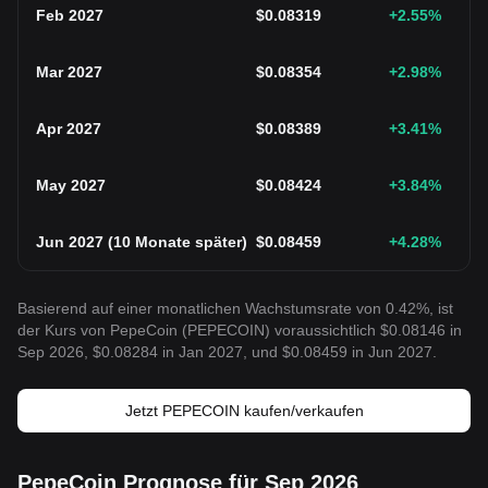
Feb 2027
$
0.08319
+2.55
%
Mar 2027
$
0.08354
+2.98
%
Apr 2027
$
0.08389
+3.41
%
May 2027
$
0.08424
+3.84
%
Jun 2027
(
10 Monate später
)
$
0.08459
+4.28
%
Basierend auf einer monatlichen Wachstumsrate von 0.42%, ist
der Kurs von PepeCoin (PEPECOIN) voraussichtlich $0.08146 in
Sep 2026, $0.08284 in Jan 2027, und $0.08459 in Jun 2027.
Jetzt PEPECOIN kaufen/verkaufen
PepeCoin Prognose für Sep 2026