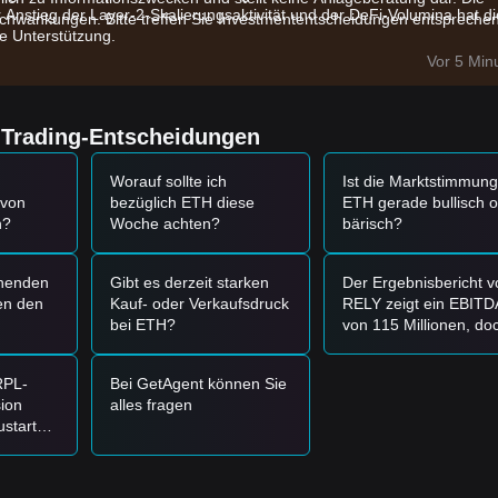
r Anstieg der Layer-2-Skalierungsaktivität und der DeFi-Volumina hat di
chwankungen. Bitte treffen Sie Investmententscheidungen entspreche
e Unterstützung.
in Spot-Ethereum-Investmentprodukte deuten darauf hin, dass
Vor 5 Min
kumulieren.
Markterwartungen hinsichtlich Zinsanpassungen haben zu einer
sets wie Ethereum geführt.
e Trading-Entscheidungen
ktur und der Marktdynamik werden die folgenden Handelsstrategien zur
Worauf sollte ich
Ist die Marktstimmung
 von
bezüglich ETH diese
ETH gerade bullisch 
n?
Woche achten?
bärisch?
 - 2.380 $
erreicht und Stabilisierungszeichen zeigt, könnte dies eine
umenausweitung über
2.750 $
ausbricht, könnte dies einen neuen
henden
Gibt es derzeit starken
Der Ergebnisbericht v
en den
Kauf- oder Verkaufsdruck
RELY zeigt ein EBITD
bei ETH?
von 115 Millionen, do
nn der Markt in eine Phase tieferer Korrektur eintreten, die potenziell da
es geht zwar hoch, fäll
dann wieder zurück: 
RPL-
Bei GetAgent können Sie
es bei einem Bruch un
ion
alles fragen
23,68 bärisch?
rden die folgenden Strategien vorgeschlagen:
ustart
andslevel von
2.750 $
erfolgreich hält und steigen Sie bei einem bestäti
tion,
ehbarer
未跌破时分批建仓。