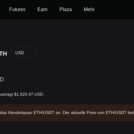
Futures
Earn
Plaza
Mehr
TH
USD
1D
 beträgt $1,920.47 USD.
er das Handelspaar ETH/USDT an. Der aktuelle Preis von ETH/USDT be
arktkapitalisierung von $231,766,619,344.16 und ein zirkulierendes 