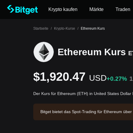
Krypto kaufen
Märkte
Traden
Startseite
/
Krypto-Kurse
/
Ethereum Kurs
Ethereum Kurs
E
$1,920.47
USD
+0.27%
Der Kurs für Ethereum (ETH) in United States Dollar
Bitget bietet das Spot-Trading für Ethereum üb
olumen von $13,676,890.88. Ethereum hat eine M
-Börse. Zuletzt aktualisiert: 2026-08-09 08:36:16.