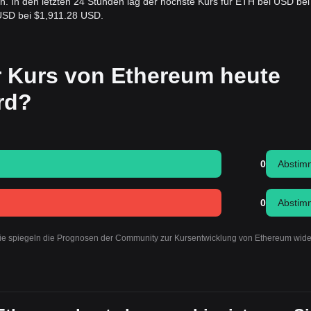
n. In den letzten 24 Stunden lag der höchste Kurs für ETH bei USD bei
 USD bei $1,911.28 USD.
r Kurs von Ethereum heute
ird?
0
Abstim
0
Abstim
Sie spiegeln die Prognosen der Community zur Kursentwicklung von Ethereum wid