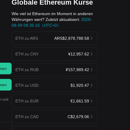
Globale Ethereum Kurse
Wie viel ist Ethereum im Moment in anderen
Währungen wert? Zuletzt aktualisiert:
2026-
08-09 08:36:16（UTC+0）
ETH zu ARS
ARS$2,878,788.58
ETH zu CNY
¥12,957.62
men
ETH zu RUB
₽157,989.42
men
ETH zu USD
$1,920.47
er und
ETH zu EUR
€1,661.59
ETH zu CAD
C$2,679.06