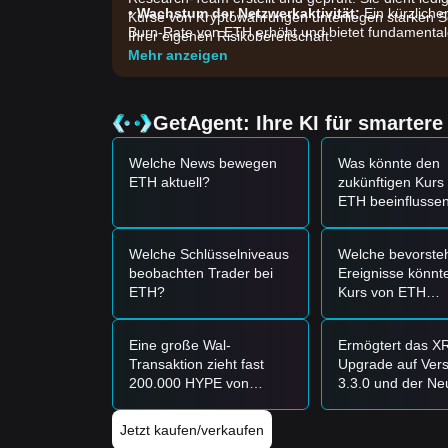
•
Wachstum der Netzwerkaktivität:
Ein kürzliche
Kurse von Kryptowährungen unterliegen starken S
Burn-Rate von ETH erhöht und bietet fundamental
Ihrer eigenen Risikobereitschaft.
•
Institutionelle Zuflüsse:
Stabile Nettozuflüsse 
Mehr anzeigen
institutionelle Anleger zu den aktuellen Preisen ak
•
Makroökonomische Stimmung:
Die breiteren 
Kapitalrotation zurück in hochnutzbare digitale As
GetAgent: Ihre KI für smarter
Handelssignale
Auf der Grundlage der aktuellen technischen Stru
Welche News bewegen
Was könnte den
Referenz bereitgestellt:
ETH aktuell?
zukünftigen Kurs
Potenzielle Kaufzone
ETH beeinflusse
• Wenn der Ethereum-Preis die Range von
2.320 $
kurzfristige Kaufgelegenheit darstellen.
• Wenn der Ethereum-Preis mit signifikanter Vol
Welche Schlüsselniveaus
Welche bevorste
Aufwärtstrend bestätigen.
beobachten Trader bei
Ereignisse könnt
Risiko-Szenario
ETH?
Kurs von ETH
• Wenn der Ethereum-Preis unter
2.320 $
fällt, ka
beeinflussen?
psychologische Level von 2.100 $ testet.
Eine große Wal-
Ermögtert das X
Kaufstrategie
Transaktion zieht fast
Upgrade auf Vers
Auf der Grundlage der aktuellen Marktstruktur we
200.000 HYPE von
3.3.0 und der Ne
Konservative Anleger
Coinbase ab: Kann das
der Batch-
• Warten Sie, bis der Ethereum-Preis das Widerst
den Kurs dabei
Verarbeitungsfunk
Retest ein.
Jetzt kaufen/verkaufen
unterstützen, die
dass XRP in abs
• Alternativ可以考虑在价格回撤至
2.350 $
支撑区但