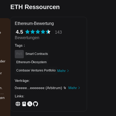
ETH Ressourcen
Ethereum-Bewertung
4.5
143
e
Bewertungen
Tags
：
PoS
Smart Contracts
 der
Ethereum-Ökosystem
Coinbase Ventures Portfolio
Mehr
er
Verträge
:
0xeeee
...
eeeeeee
(
Arbitrum
)
Mehr
m.
h
Links
:
gen