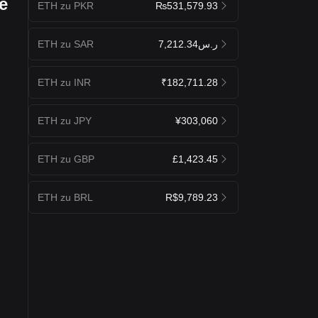
e
ETH zu PKR
₨531,579.93
ETH zu SAR
ر.س7,212.34
ETH zu INR
₹182,711.28
ETH zu JPY
¥303,060
ETH zu GBP
£1,423.45
ETH zu BRL
R$9,789.23