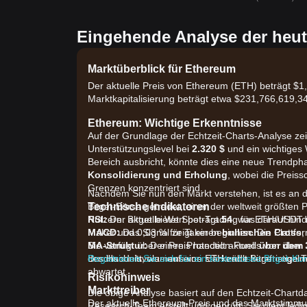
Eingehende Analyse der heut
Marktüberblick für Ethereum
Der aktuelle Preis von Ethereum (ETH) beträgt $1
Marktkapitalisierung beträgt etwa $231,766,619,3
Ethereum: Wichtige Erkenntnisse
Auf der Grundlage der Echtzeit-Charts-Analyse zeig
Unterstützungslevel bei
2.320 $
und ein wichtiges 
Bereich ausbricht, könnte dies eine neue Trendpha
Konsolidierung und Erholung
, wobei die Preis
Grenzen konzentriert sind.
Nachdem Sie nun den Markt verstehen, ist es an d
Technische Indikatoren
Bitget-Börse getradet, einer der weltweit größten 
RSI:
Nutzern. Bitget bietet Spot-Trading für ETH/USDT
Der aktuelle Wert beträgt
54
, was darauf hin
MACD:
Maker und 0,03 % für Taker beginnen. Die Plattfo
Das Signal zeigt einen
bullischen Cross
,
MA-Struktur:
Sie verfügt über einen Protection-Fonds von über 30
Der Preis handelt aktuell
über dem 
Durchschnitt, was auf eine stärkende kurzfristige 
des Handelsvolumens von ETH zählt Bitget regel
Registrieren Sie sich für ein kostenloses Bitget-Ko
abwartet.
Risikohinweis
Markttreiber
Die obige Analyse basiert auf den Echtzeit-Chartd
Der aktuelle Ethereum-Preis und das Marktstimmu
Research-Team erstellt und geprüft. Sie dient ledi