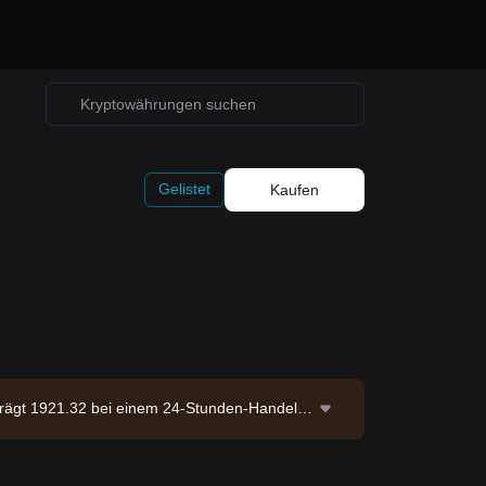
Gelistet
Kaufen
trägt 1921.32 bei einem 24-Stunden-Handelsv
Angebot von 120.68M ETH. Datenquelle: Bitget