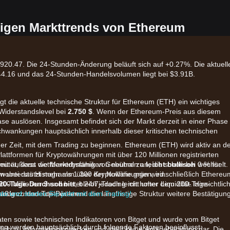
igen Markttrends von Ethereum
,920.47. Die 24-Stunden-Änderung beläuft sich auf +0.27%. Die aktuell
44.16 und das 24-Stunden-Handelsvolumen liegt bei $3.91B.
t die aktuelle technische Struktur für Ethereum (ETH) ein wichtiges
Widerstandslevel bei
2.750 $
. Wenn der Ethereum-Preis aus diesem
se auslösen. Insgesamt befindet sich der Markt derzeit in einer Phase
schwankungen hauptsächlich innerhalb dieser kritischen technischen
er Zeit, mit dem Trading zu beginnen. Ethereum (ETH) wird aktiv an d
Plattformen für Kryptowährungen mit über 120 Millionen registrierten
 mit äußerst wettbewerbsfähigen Gebühren an, die schon bei 0 % für
deutet, dass die Marktdynamik von neutral zu
leicht bullisch
wechselt.
rm unterstützt mehr als 1.300 Kryptowährungen, einschließlich Ethereu
 wobei das Histogramm über der Nulllinie grün wird.
0 Millionen $ und bietet 24/7-Trading mit hoher Liquidität. Hinsichtlic
20-Tage-Durchschnitt
, bleibt jedoch leicht unter dem 200-Tage-
Tendenz hindeutet, während die langfristige Struktur weitere Bestätigun
mäßig zu den Top-Börsen.
nto und starten Sie jetzt mit dem Trading!
aten sowie technischen Indikatoren von Bitget und wurde vom Bitget
ng werden hauptsächlich durch folgende Faktoren beeinflusst:
glich zu Informationszwecken und stellt keine Anlageberatung dar. Die