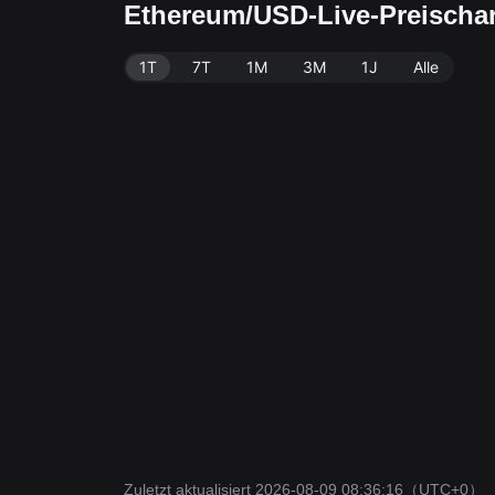
Ethereum/USD-Live-Preischa
1T
7T
1M
3M
1J
Alle
Zuletzt aktualisiert 2026-08-09 08:36:16
（UTC+0）