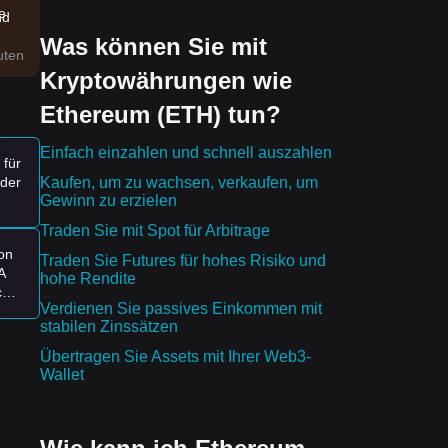
e
nd
Was können Sie mit
uten
Kryptowährungen wie
Ethereum (ETH) tun?
Einfach einzahlen und schnell auszahlen
 für
Kaufen, um zu wachsen, verkaufen, um
oder
Gewinn zu erzielen
Traden Sie mit Spot für Arbitrage
on
Traden Sie Futures für hohes Risiko und
A
hohe Rendite
ch
s
Verdienen Sie passives Einkommen mit
t
stabilen Zinssätzen
Wird
ter
Übertragen Sie Assets mit Ihrer Web3-
Wallet
gten