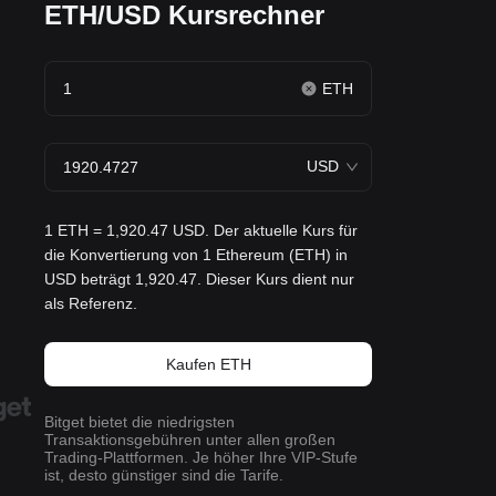
ETH/USD Kursrechner
ETH
USD
1 ETH = 1,920.47 USD. Der aktuelle Kurs für
die Konvertierung von 1 Ethereum (ETH) in
USD beträgt 1,920.47. Dieser Kurs dient nur
als Referenz.
Kaufen ETH
Bitget bietet die niedrigsten
Transaktionsgebühren unter allen großen
Trading-Plattformen. Je höher Ihre VIP-Stufe
ist, desto günstiger sind die Tarife.