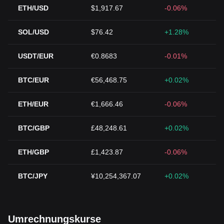
ETH/USD
$1,917.67
-0.06%
SOL/USD
$76.42
+1.28%
USDT/EUR
€0.8683
-0.01%
BTC/EUR
€56,468.75
+0.02%
ETH/EUR
€1,666.46
-0.06%
BTC/GBP
£48,248.61
+0.02%
ETH/GBP
£1,423.87
-0.06%
BTC/JPY
¥10,254,367.07
+0.02%
Umrechnungskurse