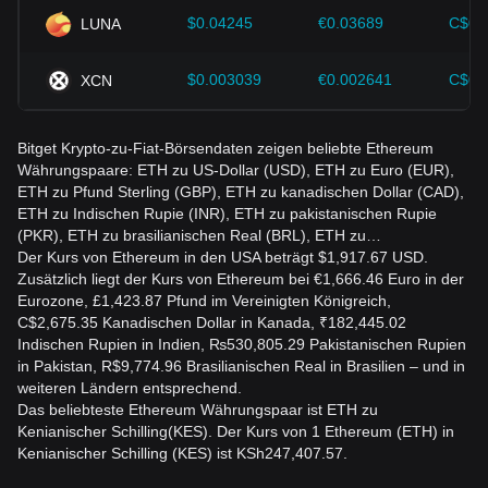
$0.04245
€0.03689
C$0.
LUNA
$0.003039
€0.002641
C$0.
XCN
Bitget Krypto-zu-Fiat-Börsendaten zeigen beliebte Ethereum
Währungspaare: ETH zu US-Dollar (USD), ETH zu Euro (EUR),
ETH zu Pfund Sterling (GBP), ETH zu kanadischen Dollar (CAD),
ETH zu Indischen Rupie (INR), ETH zu pakistanischen Rupie
(PKR), ETH zu brasilianischen Real (BRL), ETH zu…
Der Kurs von Ethereum in den USA beträgt $1,917.67 USD.
Zusätzlich liegt der Kurs von Ethereum bei €1,666.46 Euro in der
Eurozone, £1,423.87 Pfund im Vereinigten Königreich,
C$2,675.35 Kanadischen Dollar in Kanada, ₹182,445.02
Indischen Rupien in Indien, ₨530,805.29 Pakistanischen Rupien
in Pakistan, R$9,774.96 Brasilianischen Real in Brasilien – und in
weiteren Ländern entsprechend.
Das beliebteste Ethereum Währungspaar ist ETH zu
Kenianischer Schilling(KES). Der Kurs von 1 Ethereum (ETH) in
Kenianischer Schilling (KES) ist KSh247,407.57.