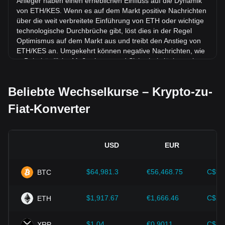
Anleger haben einen erheblichen Einfluss auf die Dynamik
von ETH/KES. Wenn es auf dem Markt positive Nachrichten
über die weit verbreitete Einführung von ETH oder wichtige
technologische Durchbrüche gibt, löst dies in der Regel
Optimismus auf dem Markt aus und treibt den Anstieg von
ETH/KES an. Umgekehrt können negative Nachrichten, wie
z. B. behördliche Maßnahmen und Sicherheitslücken, eine
Marktpanik auslösen und zu einem Rückgang von ETH/KES
führen.
Beliebte Wechselkurse – Krypto-zu-
Regulatorisches Umfeld:
Die Regierungspolitik und die
Fiat-Konverter
Vorschriften, die Kryptowährungen umgeben, haben einen
direkten Einfluss auf ihre Akzeptanz, was wiederum ihren
Wert im Vergleich zu traditionellen Währungen wie dem US-
Dollar bestimmt. Klare und unterstützende Vorschriften
USD
EUR
können das Vertrauen der Anleger in Kryptowährungen
stärken und ihren Wert steigern. Umgekehrt kann eine vage
oder zu strenge Regulierungspolitik die Entwicklung von
$64,981.3
€56,468.75
C$90
BTC
Kryptowährungen behindern und ihren Wert sinken lassen.
Wirtschaftliche Indikatoren:
Makroökonomische Faktoren
$1,917.67
€1,666.46
C$2,
ETH
in dem Land, in dem die Fiatwährung ausgegeben wird –
wie Inflationsraten, Zinssätze und zentrale Indikatoren für
$1.04
€0.9011
C$1.
XRP