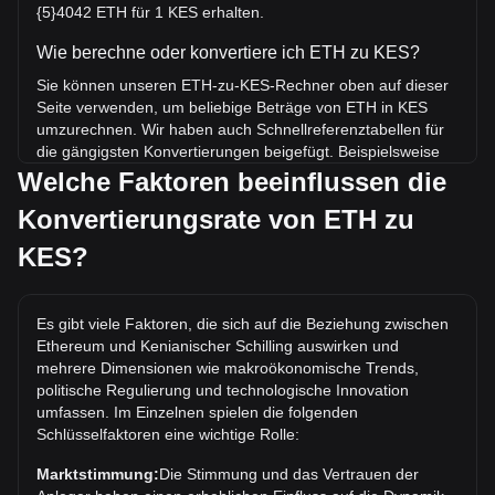
{5}4042 ETH für 1 KES erhalten.
Wie berechne oder konvertiere ich ETH zu KES?
Sie können unseren ETH-zu-KES-Rechner oben auf dieser
Seite verwenden, um beliebige Beträge von ETH in KES
umzurechnen. Wir haben auch Schnellreferenztabellen für
die gängigsten Konvertierungen beigefügt. Beispielsweise
entsprechen 5 KES 0.{4}2021 ETH, während 5 ETH etwa
Welche Faktoren beeinflussen die
1,237,037.87KES kosten.
Konvertierungsrate von ETH zu
Was ist der höchste Kurs von ETH/KES aller Zeiten?
KES?
Der bisherige Höchstkurs von 1 ETH in KES liegt bei
KSh639,102.89. Es bleibt abzuwarten, ob der Wert von 1
ETH/KES das aktuelle Allzeithoch übertreffen wird.
Es gibt viele Faktoren, die sich auf die Beziehung zwischen
Ethereum und Kenianischer Schilling auswirken und
Wie ist der Kurstrend von in KES?
mehrere Dimensionen wie makroökonomische Trends,
In den letzten 7 Tagen ist der Wechselkurs von Ethereum
politische Regulierung und technologische Innovation
(ETH) um 3.38% gestiegen. Im letzten Monat ist der
umfassen. Im Einzelnen spielen die folgenden
Wechselkurs von Ethereum (ETH) gegenüber Kenianischer
Schlüsselfaktoren eine wichtige Rolle:
Schilling (KES) um 6.86% gestiegen.
Marktstimmung:
Die Stimmung und das Vertrauen der