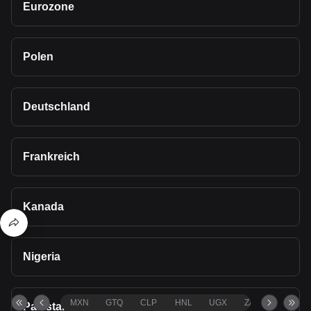
Eurozone
Polen
Deutschland
Frankreich
Kanada
Nigeria
MXN
GTQ
CLP
HNL
UGX
ZAR
TND
Pakistan