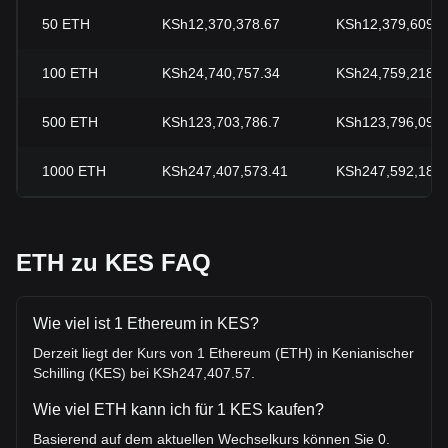
50
ETH
KSh12,370,378.67
KSh12,379,609.0
100
ETH
KSh24,740,757.34
KSh24,759,218.0
500
ETH
KSh123,703,786.7
KSh123,796,090.
1000
ETH
KSh247,407,573.41
KSh247,592,180.
ETH zu KES FAQ
Wie viel ist 1 Ethereum in KES?
Derzeit liegt der Kurs von 1 Ethereum (ETH) in Kenianischer
Schilling (KES) bei KSh247,407.57.
Wie viel ETH kann ich für 1 KES kaufen?
Basierend auf dem aktuellen Wechselkurs können Sie 0.