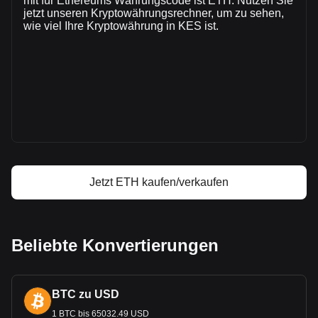
mit für Ethereums Währungscode ist ETH. Nutzen Sie
KSh751,108,596,688.56.
jetzt unseren Kryptowährungsrechner, um zu sehen,
wie viel Ihre Kryptowährung in KES ist.
Mehr Informationen über Ethereum auf
Bitget
Ethereum Kurs
Ethereum Kursprognose
Was ist Ethereum (ETH)
Ethereum Gewinnrechner
Jetzt ETH kaufen/verkaufen
Beliebte Konvertierungen
BTC zu USD
1 BTC bis 65032.49 USD