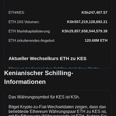
ETH
/
KES
:
KSh247,407.57
ETH 24S Volumen
:
KSh507,219,128,692.21
ETH Marktkapitalisierung
:
KSh29,857,658,544,579.38
ETH zirkulierendes Angebot
:
120.68M
ETH
Aktueller Wechselkurs ETH zu KES
Ethereum bis Kenianischer Schilling steigt diese Woche.
Kenianischer Schilling-
Der aktuelle Marktkurs von Ethereumbeträgt
Informationen
KSh247,407.57 pro ETH, bei einer
Gesamtmarktkapitalisierung vonKSh29,857,658,544,579.38
KES auf Grundlage eines zirkulierenden Angebots von
Das Währungssymbol für KES ist KSh.
120,682,070 ETH. Das Handelsvolumen von Ethereum hat
sich in den letzten 24 Stunden um -32.47% (KSh-
Bitget Krypto-zu-Fiat-Wechseldaten zeigen, dass das
243,889,467,996.36 KES) verändert. Am vorherigen
beliebteste Ethereum Währungspaar ETH zu KES ist,
Handelstag lag das Handelsvolumen von ETH bei