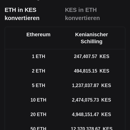
ETH in KES
KES in ETH
konvertieren
konvertieren
Ethereum
Kenianischer
Schilling
1
ETH
247,407.57
KES
2
ETH
494,815.15
KES
5
ETH
1,237,037.87
KES
10
ETH
2,474,075.73
KES
20
ETH
4,948,151.47
KES
50
ETH
12,370,378.67
KES