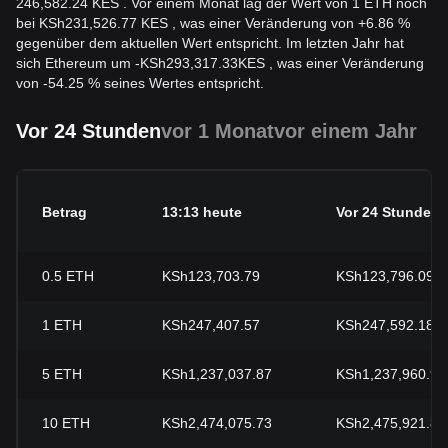
246,582.24 KES . Vor einem Monat lag der Wert von 1 ETH noch
bei KSh231,526.77 KES , was einer Veränderung von +6.86 %
gegenüber dem aktuellen Wert entspricht. Im letzten Jahr hat
sich Ethereum um
-
KSh
293,317.33
KES
, was einer Veränderung
von -54.25 % seines Wertes entspricht.
Vor 24 Stunden
vor 1 Monat
vor einem Jahr
Betrag
13:13 heute
Vor 24 Stunden
0.5
ETH
KSh123,703.79
KSh123,796.09
1
ETH
KSh247,407.57
KSh247,592.18
5
ETH
KSh1,237,037.87
KSh1,237,960.9
10
ETH
KSh2,474,075.73
KSh2,475,921.8