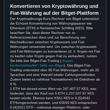
Konvertieren von Kryptowährung und
Fiat-Währung auf der Bitget-Plattform
Der Kryptowährungs-Kurs-Rechner von Bitget unterstützt
die Echtzeit-Konvertierung von Währungspaaren wie
Ethereum (ETH) in Kenianischer Schilling (KES). Bitte
beachten Sie, dass dieser Rechner nur zu
Referenzzwecken dient und zur Berechnung von
Wechselkursen zwischen Kryptoassets und Fiat-
Währungen verwendet wird. Um zwischen Kryptoassets
und Fiat-Währungen zu konvertieren (d. h. Krypto mit Fiat
zu kaufen oder Krypto gegen Fiat zu verkaufen), nutzen
Sie bitte das Bitget-Fiat-Trading (
„Krypto
kaufen/verkaufen“-Seite von Bitget
). Das Bitget-Fiat-
Trading unterstützt über 80 Fiat-Währungen, mehr als 20
Sprachen und eine Vielzahl lokaler Zahlungsmethoden.
Zudem bietet es nahtlose Transaktionen mit Gebühren ab
0 %.
1 ETH hat derzeit einen Wert von 247,407.57 KES, was
bedeutet, dass der Kauf von 5 ETH 1,237,037.87 KES
kosten würde. Ebenso kann KSh1 KES in 0.{5}4042
ETHumgerechnet werden, und KSh50 KES entsprechen
0.{4}2021 ETH – exklusive etwaiger Plattform- oder