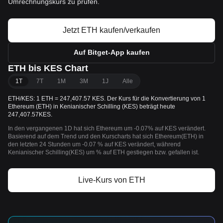
Umrechnungskurs zu prüfen.
Jetzt ETH kaufen/verkaufen
Auf Bitget-App kaufen
ETH bis KES Chart
1T
7T
1M
3M
1J
Alle
ETH/KES: 1 ETH = 247,407.57 KES. Der Kurs für die Konvertierung von 1
Ethereum (ETH) in Kenianischer Schilling (KES) beträgt heute
247,407.57KES.
In den vergangenen 1D hat sich Ethereum um -0.07% auf KES verändert.
Basierend auf dem Trend und den Kurscharts hat sich Ethereum(ETH) in
den letzten 24 Stunden um -0.07 % auf KES verändert, während
Kenianischer Schilling(KES) um % auf ETH gestiegen bzw. gefallen ist.
Live-Kurs von ETH