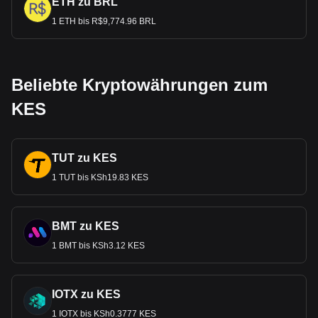
ETH zu BRL
1 ETH bis R$9,774.96 BRL
Beliebte Kryptowährungen zum
KES
TUT zu KES
1 TUT bis KSh19.83 KES
BMT zu KES
1 BMT bis KSh3.12 KES
IOTX zu KES
1 IOTX bis KSh0.3777 KES