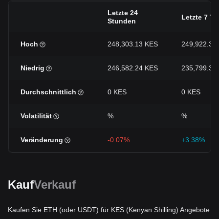
Letzte 24
Letzte 7 Ta
Stunden
Hoch
248,303.13 KES
249,922.39
Niedrig
246,582.24 KES
235,799.3 
Durchschnittlich
0 KES
0 KES
Volatilität
%
%
Veränderung
-0.07%
+3.38%
Kauf
Verkauf
Kaufen Sie ETH (oder USDT) für KES (Kenyan Shilling) Angebote