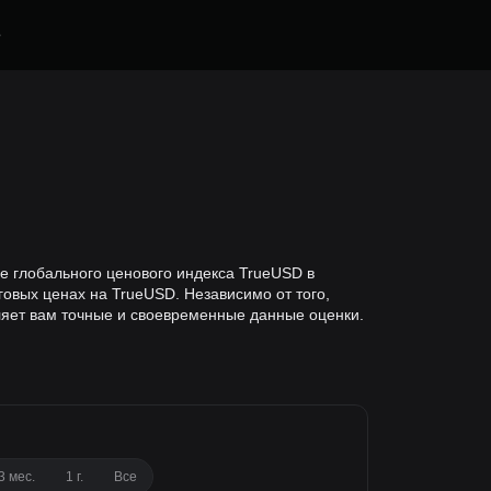
е
е глобального ценового индекса TrueUSD в
овых ценах на TrueUSD. Независимо от того,
ляет вам точные и своевременные данные оценки.
3 мес.
1 г.
Все