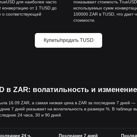
rueUSD для наиболее часто
показывает стоимость TrueUS
т конвертацию от 1 TUSD до
используемых сумм конвертаци
е о соответствующей
100000 ZAR в TUSD, что дает 
стоимости.
Купить/продать TUSD
D в ZAR: волатильность и изменени
ыла 16.09 ZAR, а самая низкая цена в ZAR за последние 7 дней 
ние 7 дней указывает на волатильность в размере %. В таблице 
ледние 24 часа, 30 и 90 дней.
оследние 24 ч.
Последние 7 дней
Послед