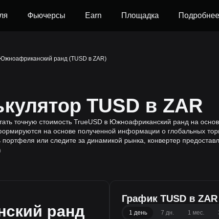
ля
Фьючерсы
Earn
Площадка
Подробне
 Южноафриканский ранд (TUSD в ZAR)
ькулятор TUSD в ZAR
итать точную стоимость TrueUSD в Южноафриканский ранд на основ
формируются на основе полученной информации о глобальных торг
ь портфеля или следите за динамикой рынка, конвертер предостав
0
График TUSD в ZAR
ский ранд
1 день
7 дн.
1 мес.