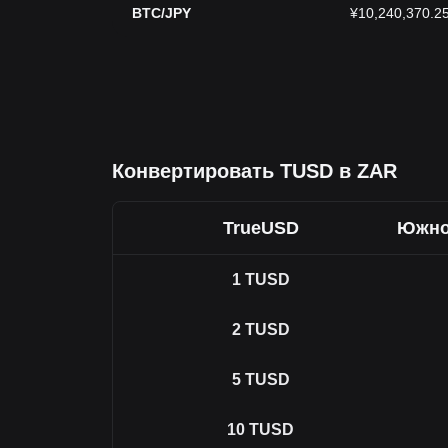
BTC/JPY
¥10,240,370.2
Конвертировать TUSD в ZAR
TrueUSD
Южно
1
TUSD
2
TUSD
5
TUSD
10
TUSD