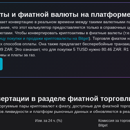
ты и фиатной валюты на платформе 
ивает конвертацию в реальном времени между такими валютными п
ие, что этот калькулятор предоставляется только в справочных ц
тами. Чтобы конвертировать криптоактивы в фиатные валюты (т.е. 
ицу покупки и продажи криптовалюты на Bitget
). Торговля фиатом 
х способов оплаты. Она также предлагает бесперебойные транзакц
9 ZAR. Это означает, что для покупки 5 TUSD нужно 80.46 ZAR. R1
мы и платы за газ.
ртации в разделе фиатной торговли
оргуемые пары криптовалют к фиату, доступные для фиатной торгов
ов ликвидности и платформ рыночных данных и обновляются в ре
Изм. за 24 ч. (%)
Комиссия за торго
Bitget