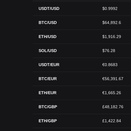
USDT/USD
$0.9992
BTC/USD
$64,892.6
ETH/USD
$1,916.29
SOL/USD
$76.28
USDT/EUR
€0.8683
BTC/EUR
€56,391.67
ETH/EUR
€1,665.26
BTC/GBP
£48,182.76
ETH/GBP
£1,422.84