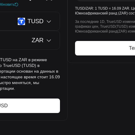
Обновить
TUSD/ZAR: 1 TUSD = 16.09 ZAR. Ц
Южноафриканский ранд (ZAR) сост
TUSD
За последние 1D, TrueUSD измени
графиках цен, TrueUSD(TUSD) изме
Южноафриканский ранд(ZAR) измен
ZAR
Те
а TUSD на ZAR в режиме
ю TrueUSD (TUSD) в
ертации основан на данных в
 настоящее время стоит 16.09
ыстро меняться, мы
ртации.
USD