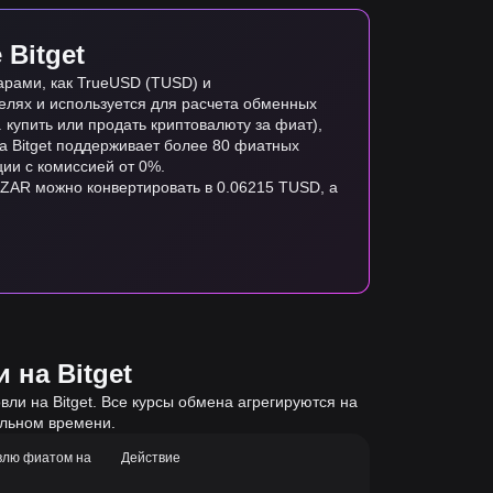
Bitget
арами, как TrueUSD (TUSD) и
елях и используется для расчета обменных
купить или продать криптовалюту за фиат),
на Bitget поддерживает более 80 фиатных
ии с комиссией от 0%.
 ZAR можно конвертировать в 0.06215 TUSD, а
 на Bitget
ли на Bitget. Все курсы обмена агрегируются на
альном времени.
влю фиатом на
Действие