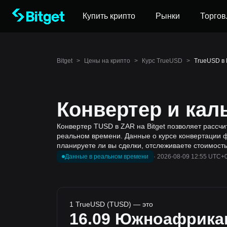
Купить крипто
Рынки
Торгов
Bitget
>
Цены на крипто
>
Курс TrueUSD
>
TrueUSD в
Конвертер и кал
Конвертер TUSD в ZAR на Bitget позволяет рассч
реальном времени. Данные о курсе конвертации 
планируете ли вы сделки, отслеживаете стоимост
Данные в реальном времени
·
2026-08-09 12:55 UTC+
1 TrueUSD (TUSD) — это
16.09
Южноафрикан