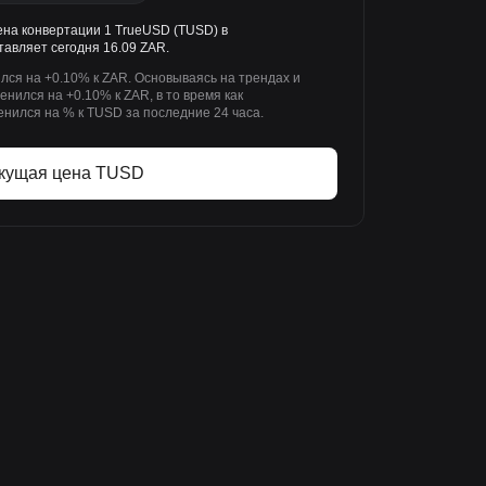
ена конвертации 1 TrueUSD (TUSD) в
авляет сегодня 16.09 ZAR.
лся на +0.10% к ZAR. Основываясь на трендах и
нился на +0.10% к ZAR, в то время как
ился на % к TUSD за последние 24 часа.
кущая цена TUSD