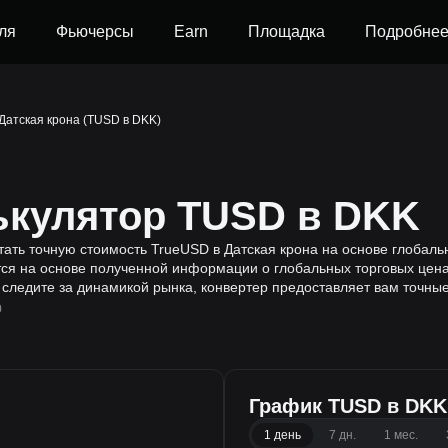
ля
Фьючерсы
Earn
Площадка
Подробне
Датская крона (TUSD в DKK)
ькулятор TUSD в DKK
тать точную стоимость TrueUSD в Датская крона на основе глобал
я на основе полученной информации о глобальных торговых ценах
 следите за динамикой рынка, конвертер предоставляет вам точны
0
График TUSD в DKK
1 день
7 дн.
1 мес.