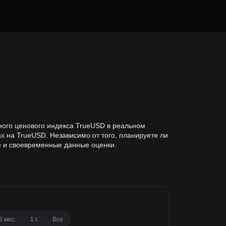
е
ьного ценового индекса TrueUSD в реальном
 на TrueUSD. Независимо от того, планируете ли
е и своевременные данные оценки.
3 мес.
1 г.
Все