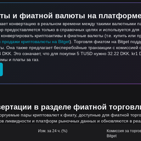
ты и фиатной валюты на платформе 
ивает конвертацию в реальном времени между такими валютными па
тор предоставляется только в справочных целях и используется дл
онвертировать криптоактивы в фиатные валюты (т.е. купить или пр
и продажи криптовалюты на Bitget
). Торговля фиатом на Bitget по
ты. Она также предлагает бесперебойные транзакции с комиссией 
 DKK. Это означает, что для покупки 5 TUSD нужно 32.22 DKK. kr1
мы и платы за газ.
ртации в разделе фиатной торговли
оргуемые пары криптовалют к фиату, доступные для фиатной торгов
ов ликвидности и платформ рыночных данных и обновляются в ре
Изм. за 24 ч. (%)
Комиссия за торго
Bitget