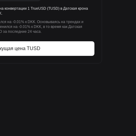
на конвертации 1 TrueUSD (TUSD) в Датская крона
K.
лся на -0.01% к DKK. Основываясь на трендах и
нился на -0.01% к DKK, в то время как Датская
D за последние 24 часа.
кущая цена TUSD