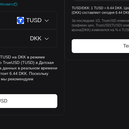
Обновить
TUSD/DKK: 1 TUSD = 6.44 DKK. Це
(DKK) составляет сегодня 6.44 DK
TUSD
За последние 1D, TrueUSD измени
графиках цен, TrueUSD(TUSD) изме
крона(DKK) изменился на % к TUS
DKK
Те
а TUSD на DKK в режиме
ю TrueUSD (TUSD) в Датская
на данных в реальном времени
тоит 6.44 DKK. Поскольку
, мы рекомендуем
USD