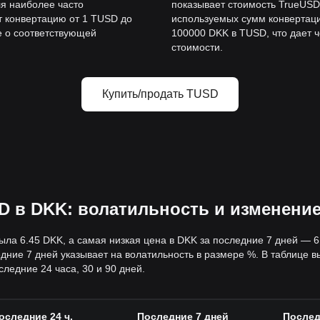
ля наиболее часто
показывает стоимость TrueUSD
т конвертацию от 1 TUSD до
используемых сумм конвертаци
е о соответствующей
100000 DKK в TUSD, что дает 
стоимости.
Купить/продать TUSD
D в DKK: волатильность и изменени
ыла 6.45 DKK, а самая низкая цена в DKK за последние 7 дней — 
ние 7 дней указывает на волатильность в размере %. В таблице 
ледние 24 часа, 30 и 90 дней.
оследние 24 ч.
Последние 7 дней
Послед