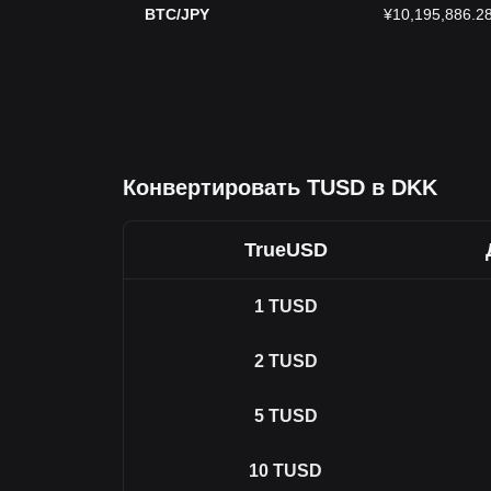
BTC/JPY
¥10,195,886.2
Конвертировать TUSD в DKK
TrueUSD
1
TUSD
2
TUSD
5
TUSD
10
TUSD