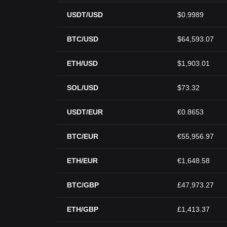
USDT/USD
$0.9989
BTC/USD
$64,593.07
ETH/USD
$1,903.01
SOL/USD
$73.32
USDT/EUR
€0.8653
BTC/EUR
€55,956.97
ETH/EUR
€1,648.58
BTC/GBP
£47,973.27
ETH/GBP
£1,413.37