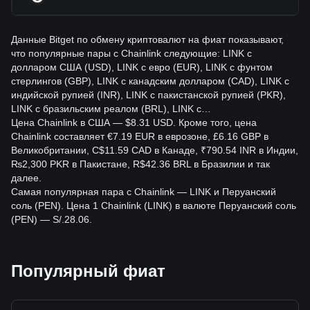
Данные Bitget по обмену криптовалют на фиат показывают,
что популярные пары с Chainlink следующие: LINK с
долларом США (USD), LINK с евро (EUR), LINK с фунтом
стерлингов (GBP), LINK с канадским долларом (CAD), LINK с
индийской рупией (INR), LINK с пакистанской рупией (PKR),
LINK с бразильским реалом (BRL), LINK с…
Цена Chainlink в США — $8.31 USD. Кроме того, цена
Chainlink составляет €7.19 EUR в еврозоне, £6.16 GBP в
Великобритании, C$11.59 CAD в Канаде, ₹790.54 INR в Индии,
₨2,300 PKR в Пакистане, R$42.36 BRL в Бразилии и так
далее.
Самая популярная пара с Chainlink — LINK и Перуанский
соль (PEN). Цена 1 Chainlink (LINK) в валюте Перуанский соль
(PEN) — S/.28.06.
Популярный фиат