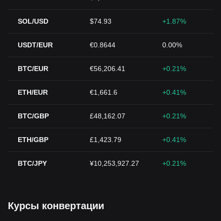
SOL/USD
$74.93
+1.87%
USDT/EUR
€0.8644
0.00%
BTC/EUR
€56,206.41
+0.21%
ETH/EUR
€1,661.6
+0.41%
BTC/GBP
£48,162.07
+0.21%
ETH/GBP
£1,423.79
+0.41%
BTC/JPY
¥10,253,927.27
+0.21%
Курсы конвертации