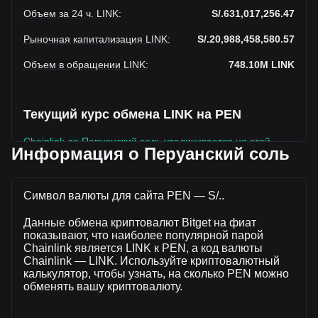
Объем за 24 ч. LINK
:
S/.631,017,256.47
Рыночная капитализация LINK
:
S/.20,988,458,580.57
Объем в обращении LINK
:
748.10M
LINK
Текущий курс обмена LINK на PEN
Chainlink до Перуанский соль увеличивается на этой
Информация о Перуанский соль
неделе.
Текущая рыночная цена Chainlink составляет S/.28.06 за
LINK, а общая рыночная капитализация составляет
Символ валюты для сайта PEN — S/..
748,100,000LINK на основе оборотного предложения
Данные обмена криптовалют Bitget на фиат
Chainlink S/.20,988,458,580.57 PEN. Объем торгов упал
показывают, что наиболее популярной парой
на Chainlink% (S/.-12,062,242.16 PEN) за последние 24
Chainlink является LINK к PEN, а код валюты
часа, а объем торгов -1.88 составил S/.643,079,498.62
Chainlink — LINK. Используйте криптовалютный
было продано за тот же период.
калькулятор, чтобы узнать, на сколько PEN можно
обменять вашу криптовалюту.
Дополнительная информация о Chainlink