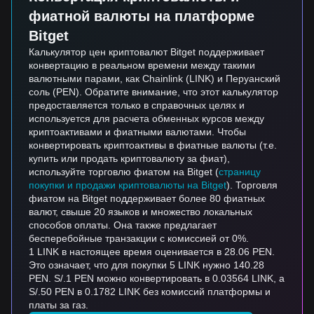
фиатной валюты на платформе
Bitget
Калькулятор цен криптовалют Bitget поддерживает
конвертацию в реальном времени между такими
валютными парами, как Chainlink (LINK) и Перуанский
соль (PEN). Обратите внимание, что этот калькулятор
предоставляется только в справочных целях и
используется для расчета обменных курсов между
криптоактивами и фиатными валютами. Чтобы
конвертировать криптоактивы в фиатные валюты (т.е.
купить или продать криптовалюту за фиат),
используйте торговлю фиатом на Bitget (
страницу
покупки и продажи криптовалюты на Bitget
). Торговля
фиатом на Bitget поддерживает более 80 фиатных
валют, свыше 20 языков и множество локальных
способов оплаты. Она также предлагает
бесперебойные транзакции с комиссией от 0%.
1 LINK в настоящее время оценивается в 28.06 PEN.
Это означает, что для покупки 5 LINK нужно 140.28
PEN. S/.1 PEN можно конвертировать в 0.03564 LINK, а
S/.50 PEN в 0.1782 LINK без комиссий платформы и
платы за газ.