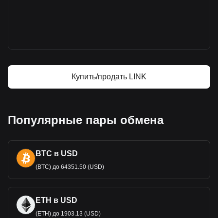
на Bitget
Цена Chainlink
Прогноз курса Chainlink
Что такое Chainlink (LINK)
Chainlink — калькулятор прибыли
Купить/продать LINK
Популярные пары обмена
BTC в USD
(BTC) до 64351.50 (USD)
ETH в USD
(ETH) до 1903.13 (USD)