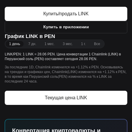
Купить/продать LINK
Купить в приложении
График LINK в PEN
1 день
7 дн.
1 мес.
3 мес.
1 г.
Все
LINK/PEN: 1 LINK = 28.06 PEN. Цена конвертации 1 Chainlink (LINK) в
Перуанский соль (PEN) составляет сегодня 28.06 PEN.
За последние 1D, Chainlink изменился на +1.12% к PEN. Основываясь
на трендах и графиках цен, Chainlink(LINK) изменился на +1.12% к PEN,
в то время как Перуанский соль(PEN) изменился на % к LINK за
последние 24 часа.
Текущая цена LINK
Конвертация криптовалюты и