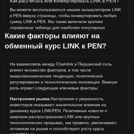
Как рассчитать или конвертировать LINK в PEN?
Вы можете воспользоваться нашим калькулятором LINK
в PEN вверху страницы, чтобы конвертировать любую
сумму LINK в PEN. Мы также включили краткие
справочные таблицы для наиболее популярных
конвертаций. Например, 5 PEN эквивалентны 0.1782
Какие факторы влияют на
LINK, а 5 LINK будут стоить около 140.28PEN.
обменный курс LINK к PEN?
Какова самая высокая цена LINK/PEN в истории?
Самая высокая цена 1 LINK в PEN за все время
На взаимосвязь между Chainlink и Перуанский соль
составляет S/.178.53. Еще неизвестно, превысит ли
влияет множество факторов, в том числе
стоимость 1 LINK в PEN текущий исторический
макроэкономические тенденции, политическое
максимум.
регулирование и технологические инновации. Важную
Какова динамика цен в PEN?
роль играют следующие ключевые факторы:
За последние 7 дней обменный курс Chainlink (LINK)
Настроения рынка.
Настроения и уверенность
вырос на 2.69%. За последний месяц обменный курс
инвесторов оказывают значительное влияние на
Chainlink (LINK) вырос на 7.59% по отношению к
динамику курса LINK/PEN. Позитивные новости о
следующей валюте: Перуанский соль (PEN).
широком распространении LINK или крупных
технологических прорывах, как правило, увеличивают
оптимизм на рынке и способствуют росту курса