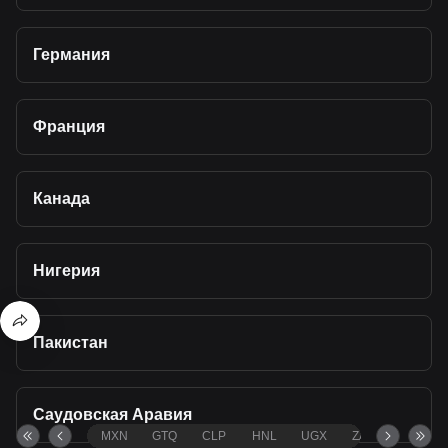
Германия
Франция
Канада
Нигерия
Пакистан
Саудовская Аравия
MXN
GTQ
CLP
HNL
UGX
ZAR
TND