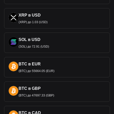
XRP в USD
(XRP) до 1.03 (USD)
SOL в USD
(SOL) до 72.91 (USD)
BTC в EUR
(BTC) до 55664.05 (EUR)
BTC в GBP
(BTC) до 47697.33 (GBP)
BTC в CAD