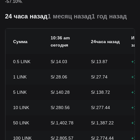
-57.10%.
24 часа назад
1 месяц назад
1 год назад
10:36 am
Изм
Сумма
24часа назад
сегодня
за 2
0.5
LINK
S/.14.03
S/.13.87
+1.
1
LINK
S/.28.06
S/.27.74
+1.
5
LINK
S/.140.28
S/.138.72
+1.
10
LINK
S/.280.56
S/.277.44
+1.
50
LINK
S/.1,402.78
S/.1,387.22
+1.
100
LINK
S/.2,805.57
S/.2,774.44
+1.