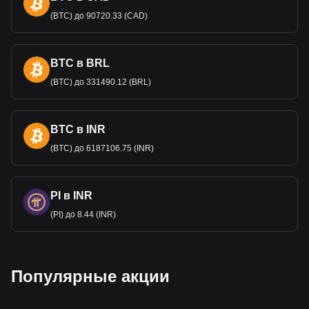
Chainlink является LINK к GEL, а код валюты
(BTC) до 90720.33 (CAD)
Chainlink — LINK. Используйте криптовалютный
калькулятор, чтобы узнать, на сколько GEL можно
обменять вашу криптовалюту.
BTC в BRL
(BTC) до 331490.12 (BRL)
BTC в INR
(BTC) до 6187106.75 (INR)
PI в INR
(PI) до 8.44 (INR)
Популярные акции