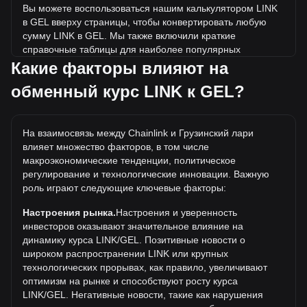
Вы можете воспользоваться нашим калькулятором LINK
в GEL вверху страницы, чтобы конвертировать любую
сумму LINK в GEL. Мы также включили краткие
справочные таблицы для наиболее популярных
конвертаций. Например, 5 GEL эквивалентны 0.2304
Какие факторы влияют на
LINK, а 5 LINK будут стоить около 108.5GEL.
обменный курс LINK к GEL?
Какова самая высокая цена LINK/GEL в истории?
Самая высокая цена 1 LINK в GEL за все время
На взаимосвязь между Chainlink и Грузинский лари
составляет ₾138.01. Еще неизвестно, превысит ли
влияет множество факторов, в том числе
стоимость 1 LINK в GEL текущий исторический максимум.
макроэкономические тенденции, политическое
Какова динамика цен в GEL?
регулирование и технологические инновации. Важную
роль играют следующие ключевые факторы:
За последние 7 дней обменный курс Chainlink (LINK)
снизился на 0.57%. За последний месяц обменный курс
Настроения рынка.
Настроения и уверенность
Chainlink (LINK) вырос на 5.28% по отношению к
инвесторов оказывают значительное влияние на
следующей валюте: Грузинский лари (GEL).
динамику курса LINK/GEL. Позитивные новости о
широком распространении LINK или крупных
технологических прорывах, как правило, увеличивают
оптимизм на рынке и способствуют росту курса
LINK/GEL. Негативные новости, такие как нарушения