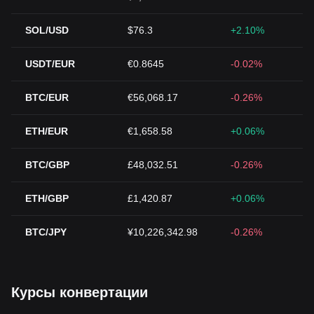
SOL/USD
$76.3
+2.10%
USDT/EUR
€0.8645
-0.02%
BTC/EUR
€56,068.17
-0.26%
ETH/EUR
€1,658.58
+0.06%
BTC/GBP
£48,032.51
-0.26%
ETH/GBP
£1,420.87
+0.06%
BTC/JPY
¥10,226,342.98
-0.26%
Курсы конвертации