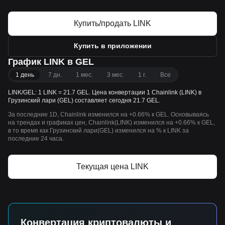
Купить/продать LINK
Купить в приложении
График LINK в GEL
1 день
7 дн.
1 мес.
3 мес.
1 г.
Все
LINK/GEL: 1 LINK = 21.7 GEL. Цена конвертации 1 Chainlink (LINK) в
Грузинский лари (GEL) составляет сегодня 21.7 GEL.
За последние 1D, Chainlink изменился на +0.66% к GEL. Основываясь
на трендах и графиках цен, Chainlink(LINK) изменился на +0.66% к GEL,
в то время как Грузинский лари(GEL) изменился на % к LINK за
последние 24 часа.
Текущая цена LINK
Конвертация криптовалюты и