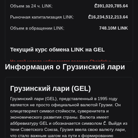
Объем за 24 ч. LINK
:
₾391,020,785.64
Рыночная капитализация LINK
:
₾16,234,512,213.64
Объем в обращении LINK
:
748.10M
LINK
Текущий курс обмена LINK на GEL
На этой неделе наблюдается падение Chainlink к
Информация о Грузинский лари
Грузинский лари
Текущая рыночная цена Chainlink составляет ₾21.7 за
LINK, а общая рыночная капитализация составляет
Грузинский лари (GEL)
748,100,000LINK на основе оборотного предложения
Chainlink ₾16,234,512,213.64 GEL. Объем торгов упал на
Грузинский лари (GEL), представленный в 1995 году
Chainlink% (₾-98,902,842.51 GEL) за последние 24 часа,
является не просто официальной валютой Грузии. Он
а объем торгов -20.19 составил ₾489,923,628.15 было
олицетворяет символ стойкости, суверенитета и
продано за тот же период.
экономического развития страны. Валюта имеет
аббревиатуру GEL и обозначается символом ₾. Выйдя из
тени Советск
ого Союза, Грузия ввела свою валюту лари,
Дополнительная информация о Chainlink
что стало важным шагом на пути к формированию