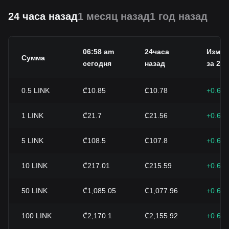
24 часа назад
1 месяц назад
1 год назад
06:58 am
24часа
Измен
Сумма
сегодня
назад
за 24 
0.5
LINK
₾10.85
₾10.78
+0.66
1
LINK
₾21.7
₾21.56
+0.66
5
LINK
₾108.5
₾107.8
+0.66
10
LINK
₾217.01
₾215.59
+0.66
50
LINK
₾1,085.05
₾1,077.96
+0.66
100
LINK
₾2,170.1
₾2,155.92
+0.66