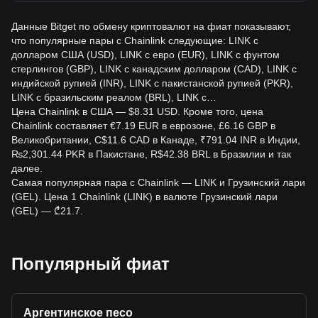
Данные Bitget по обмену криптовалют на фиат показывают,
что популярные пары с Chainlink следующие: LINK с
долларом США (USD), LINK с евро (EUR), LINK с фунтом
стерлингов (GBP), LINK с канадским долларом (CAD), LINK с
индийской рупией (INR), LINK с пакистанской рупией (PKR),
LINK с бразильским реалом (BRL), LINK с…
Цена Chainlink в США — $8.31 USD. Кроме того, цена
Chainlink составляет €7.19 EUR в еврозоне, £6.16 GBP в
Великобритании, C$11.6 CAD в Канаде, ₹791.04 INR в Индии,
₨2,301.44 PKR в Пакистане, R$42.38 BRL в Бразилии и так
далее.
Самая популярная пара с Chainlink — LINK и Грузинский лари
(GEL). Цена 1 Chainlink (LINK) в валюте Грузинский лари
(GEL) — ₾21.7.
Популярный фиат
Аргентинское песо