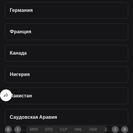
Германия
Франция
Канада
Нигерия
Пакистан
Саудовская Аравия
MXN
GTQ
CLP
HNL
UGX
ZAR
TND