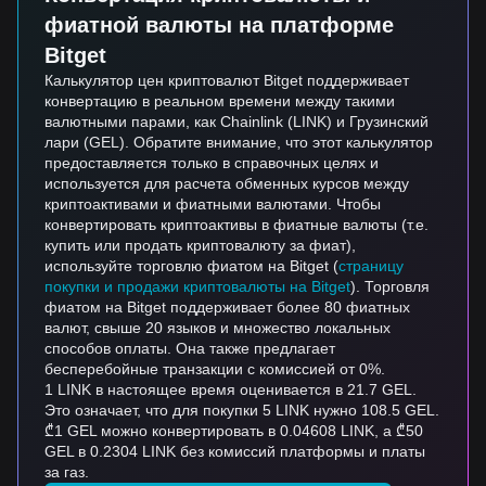
фиатной валюты на платформе
Bitget
Калькулятор цен криптовалют Bitget поддерживает
конвертацию в реальном времени между такими
валютными парами, как Chainlink (LINK) и Грузинский
лари (GEL). Обратите внимание, что этот калькулятор
предоставляется только в справочных целях и
используется для расчета обменных курсов между
криптоактивами и фиатными валютами. Чтобы
конвертировать криптоактивы в фиатные валюты (т.е.
купить или продать криптовалюту за фиат),
используйте торговлю фиатом на Bitget (
страницу
покупки и продажи криптовалюты на Bitget
). Торговля
фиатом на Bitget поддерживает более 80 фиатных
валют, свыше 20 языков и множество локальных
способов оплаты. Она также предлагает
бесперебойные транзакции с комиссией от 0%.
1 LINK в настоящее время оценивается в 21.7 GEL.
Это означает, что для покупки 5 LINK нужно 108.5 GEL.
₾1 GEL можно конвертировать в 0.04608 LINK, а ₾50
GEL в 0.2304 LINK без комиссий платформы и платы
за газ.