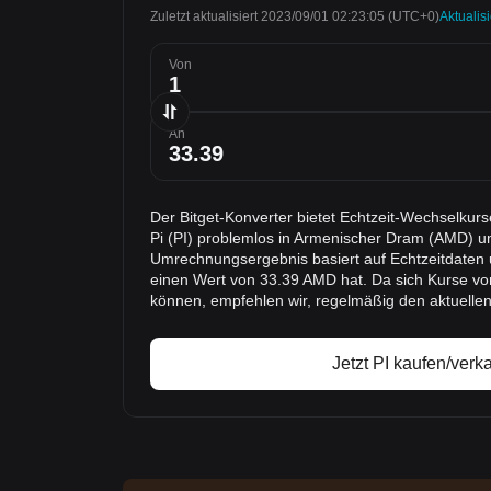
Zuletzt aktualisiert 2023/09/01 02:23:05
(UTC+0)
Aktualis
Von
An
Der Bitget-Konverter bietet Echtzeit-Wechselkur
Pi (PI) problemlos in Armenischer Dram (AMD) 
Umrechnungsergebnis basiert auf Echtzeitdaten u
einen Wert von 33.39 AMD hat. Da sich Kurse vo
können, empfehlen wir, regelmäßig den aktuelle
Jetzt PI kaufen/verk