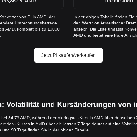
333,867.8
AMD
100000
AMD
Konverter von PI in AMD, der
In der obigen Tabelle finden Si
erwendete Umrechnungsbeträge
den Wert von Armenischer Dram 
 bis AMD, komplett bis zu 10000
anzeigt. Die Liste umfasst Konve
.
AMD und bietet eine klare Ansicht
Jetzt PI kaufen/verkaufen
 Volatilität und Kursänderungen von 
g bei 34.73 AMD, während der niedrigste -Kurs in AMD über denselben Z
des -Kurses in AMD über die letzten 7 Tage deutet auf eine Volatilität
und 90 Tage finden Sie in der obigen Tabelle.