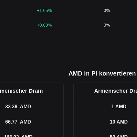
+1.65%
0%
8
+0.69%
0%
AMD in PI konvertieren
menischer Dram
Armenischer D
33.39
AMD
1
AMD
66.77
AMD
10
AMD