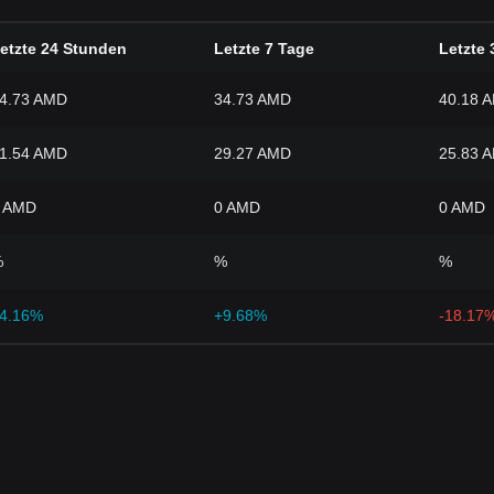
etzte 24 Stunden
Letzte 7 Tage
Letzte 
4.73 AMD
34.73 AMD
40.18 
1.54 AMD
29.27 AMD
25.83 
 AMD
0 AMD
0 AMD
%
%
%
4.16%
+9.68%
-18.17