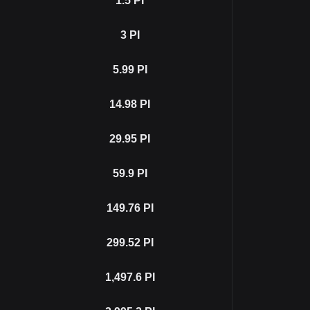
1.5
PI
3
PI
5.99
PI
14.98
PI
29.95
PI
59.9
PI
149.76
PI
299.52
PI
1,497.6
PI