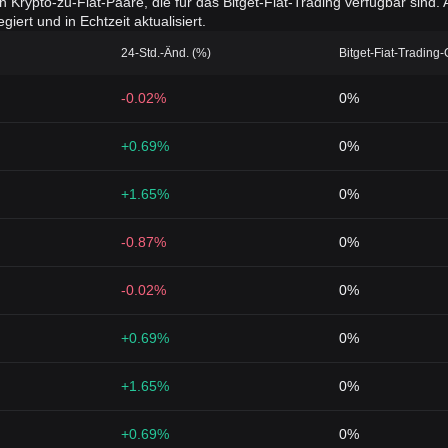
en Krypto-zu-Fiat-Paare, die für das Bitget-Fiat-Trading verfügbar sin
iert und in Echtzeit aktualisiert.
24-Std.-Änd. (%)
Bitget-Fiat-Trading
-0.02%
0%
+0.69%
0%
+1.65%
0%
-0.87%
0%
-0.02%
0%
+0.69%
0%
+1.65%
0%
+0.69%
0%