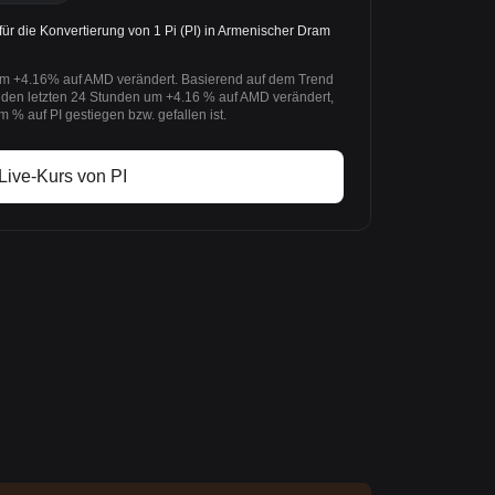
für die Konvertierung von 1 Pi (PI) in Armenischer Dram
um +4.16% auf AMD verändert. Basierend auf dem Trend
in den letzten 24 Stunden um +4.16 % auf AMD verändert,
 auf PI gestiegen bzw. gefallen ist.
Live-Kurs von PI