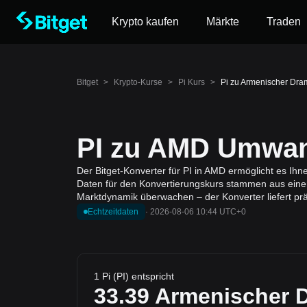
Krypto kaufen
Märkte
Traden
Bitget
>
Krypto-Kurse
>
Pi Kurs
>
Pi zu Armenischer Dra
PI zu AMD Umwan
Der Bitget-Konverter für PI in AMD ermöglicht es Ih
Daten für den Konvertierungskurs stammen aus einer 
Marktdynamik überwachen – der Konverter liefert pr
Echtzeitdaten
·
2026-08-06 10:44 UTC+0
1 Pi (PI) entspricht
33.39
Armenischer 