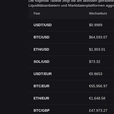
Die folgende Tabelle zeigt die am aktivsten getradet
Liquiditätsanbietern und Marktdatenplattformen aggreg
Paar
Wechselkurs
USDT/USD
$0.9989
BTC/USD
$64,593.07
ETH/USD
$1,903.01
SOL/USD
$73.32
USDT/EUR
€0.8653
BTC/EUR
€55,956.97
ETH/EUR
€1,648.58
BTC/GBP
£47,973.27