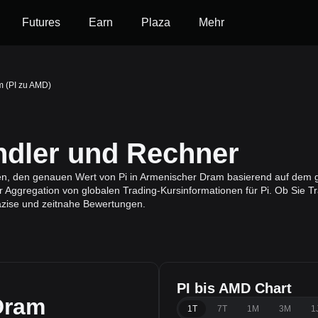
Futures
Earn
Plaza
Mehr
m (PI zu AMD)
dler und Rechner
nen, den genauen Wert von Pi in Armenischer Dram basierend auf dem g
Aggregation von globalen Trading-Kursinformationen für Pi. Ob Sie Tra
äzise und zeitnahe Bewertungen.
PI bis AMD Chart
Dram
1T
7T
1M
3M
1