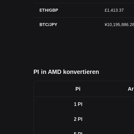
ETH/GBP
£1,413.37
BTC/JPY
¥10,195,886.2
PI in AMD konvertieren
Pi
Ar
1
PI
2
PI