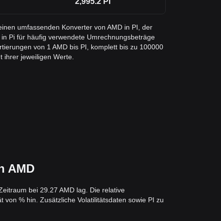
2,995.2
PI
e einen umfassenden Konverter von AMD in PI, der
in Pi für häufig verwendete Umrechnungsbeträge
rtierungen von 1 AMD bis PI, komplett bis zu 100000
 ihrer jeweiligen Werte.
in AMD
eitraum bei 29.27 AMD lag. Die relative
 von % hin. Zusätzliche Volatilitätsdaten sowie PI zu