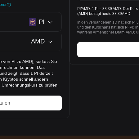
ieren
PI/AMD: 1 PI = 33.39 AMD. Der Kurs 
(AMD) beträgt heute 33.39AMD.
PI
In den vergangenen 1D hat sich Pi 
und den Kurscharts hat sich Pi(PI) 
während Armenischer Dram(AMD) um %
AMD
se von PI zu AMD], sodass Sie
umrechnen können. Das
nd zeigt, dass 1 PI derzeit
n Kryptos schnell ändern
n Umrechnungskurs zu prüfen.
aufen