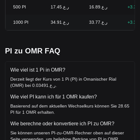
500
PI
ر.ع.17.45
ر.ع.16.89
+3.36
1000
PI
ر.ع.34.91
ر.ع.33.77
+3.36
PI zu OMR FAQ
Wie viel ist 1 Pi in OMR?
Derzeit liegt der Kurs von 1 Pi (PI) in Omanischer Rial
(OMR) bei ر.ع.0.03491.
Wie viel PI kann ich für 1 OMR kaufen?
Basierend auf dem aktuellen Wechselkurs können Sie 28.65
PI für 1 OMR erhalten.
Wie berechne oder konvertiere ich PI zu OMR?
Sie können unseren PI-zu-OMR-Rechner oben auf dieser
Seite verwenden, um beliebige Beträge von PI in OMR