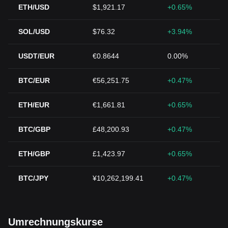
ETH/USD
$1,921.17
+0.65%
SOL/USD
$76.32
+3.94%
USDT/EUR
€0.8644
0.00%
BTC/EUR
€56,251.75
+0.47%
ETH/EUR
€1,661.81
+0.65%
BTC/GBP
£48,200.93
+0.47%
ETH/GBP
£1,423.97
+0.65%
BTC/JPY
¥10,262,199.41
+0.47%
Umrechnungskurse