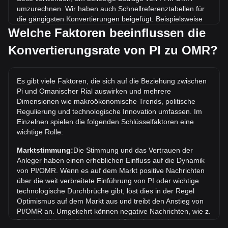
umzurechnen. Wir haben auch Schnellreferenztabellen für
die gängigsten Konvertierungen beigefügt. Beispielsweise
entsprechen 5 OMR 143.23 PI, während 5 PI etwa
Welche Faktoren beeinflussen die
0.1745OMR kosten.
Konvertierungsrate von PI zu OMR?
Was ist der höchste Kurs von PI/OMR aller Zeiten?
Der bisherige Höchstkurs von 1 PI in OMR liegt bei ر.ع.1.14.
Es gibt viele Faktoren, die sich auf die Beziehung zwischen
Es bleibt abzuwarten, ob der Wert von 1 PI/OMR das
Pi und Omanischer Rial auswirken und mehrere
aktuelle Allzeithoch übertreffen wird.
Dimensionen wie makroökonomische Trends, politische
Wie ist der Kurstrend von in OMR?
Regulierung und technologische Innovation umfassen. Im
Einzelnen spielen die folgenden Schlüsselfaktoren eine
In den letzten 7 Tagen ist der Wechselkurs von Pi (PI) um
wichtige Rolle:
5.00% gestiegen. Im vergangenen Monat ist der
Wechselkurs von Pi (PI) gegenüber Omanischer Rial (OMR)
Marktstimmung:
Die Stimmung und das Vertrauen der
um 6.72% gefallen.
Anleger haben einen erheblichen Einfluss auf die Dynamik
von PI/OMR. Wenn es auf dem Markt positive Nachrichten
über die weit verbreitete Einführung von PI oder wichtige
technologische Durchbrüche gibt, löst dies in der Regel
Optimismus auf dem Markt aus und treibt den Anstieg von
PI/OMR an. Umgekehrt können negative Nachrichten, wie z.
B. behördliche Maßnahmen und Sicherheitslücken, eine