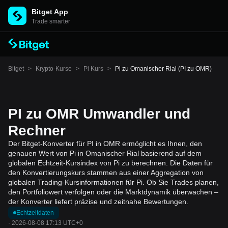
Bitget App
Trade smarter
Bitget
>
Krypto-Kurse
>
Pi Kurs
>
Pi zu Omanischer Rial (PI zu OMR)
PI zu OMR Umwandler und
Rechner
Der Bitget-Konverter für PI in OMR ermöglicht es Ihnen, den
genauen Wert von Pi in Omanischer Rial basierend auf dem
globalen Echtzeit-Kursindex von Pi zu berechnen. Die Daten für
den Konvertierungskurs stammen aus einer Aggregation von
globalen Trading-Kursinformationen für Pi. Ob Sie Trades planen,
den Portfoliowert verfolgen oder die Marktdynamik überwachen –
der Konverter liefert präzise und zeitnahe Bewertungen.
Echtzeitdaten
·
2026-08-08 17:13 UTC+0