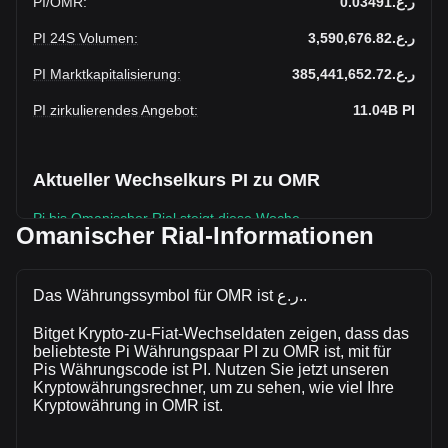
PI
/
OMR
:
ر.ع.0.03491
PI 24S Volumen
:
ر.ع.3,590,676.82
PI Marktkapitalisierung
:
ر.ع.385,441,652.72
PI zirkulierendes Angebot
:
11.04B
PI
Aktueller Wechselkurs PI zu OMR
Pi bis Omanischer Rial steigt diese Woche.
Omanischer Rial-Informationen
Der aktuelle Marktkurs von Pibeträgt ر.ع.0.03491 pro PI, bei
einer Gesamtmarktkapitalisierung vonر.ع.385,441,652.72
OMR auf Grundlage eines zirkulierenden Angebots von
Das Währungssymbol für OMR ist ر.ع..
11,041,699,000 PI. Das Handelsvolumen von Pi hat sich in
Bitget Krypto-zu-Fiat-Wechseldaten zeigen, dass das
den letzten 24 Stunden um -14.00% (ر.ع.-584,392.85 OMR)
beliebteste Pi Währungspaar PI zu OMR ist, mit für
verändert. Am vorherigen Handelstag lag das
Pis Währungscode ist PI. Nutzen Sie jetzt unseren
Handelsvolumen von PI bei ر.ع.4,175,069.67.
Kryptowährungsrechner, um zu sehen, wie viel Ihre
Kryptowährung in OMR ist.
Mehr Informationen über Pi auf Bitget