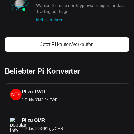
Wählen Sie eine der Kryptowährungen für das
Trading auf Bitget.
Mehr erfahren
Jetzt PI kaufen/verkaufen
Beliebter Pi Konverter
PI zu TWD
1 PI bis NT$2.94 TWD
PI zu OMR
1 PI bis ر.ع.0.03491 OMR