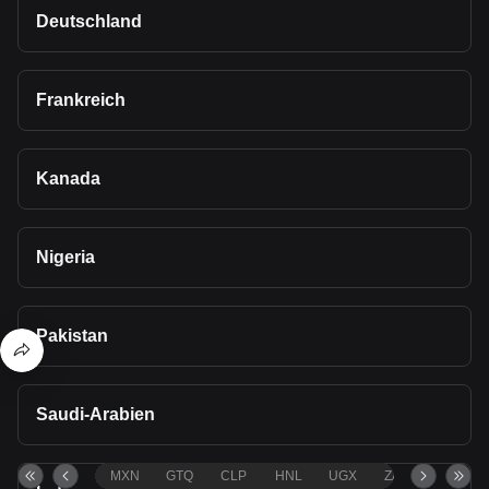
Deutschland
Frankreich
Kanada
Nigeria
Pakistan
Saudi-Arabien
MXN
GTQ
CLP
HNL
UGX
ZAR
TND