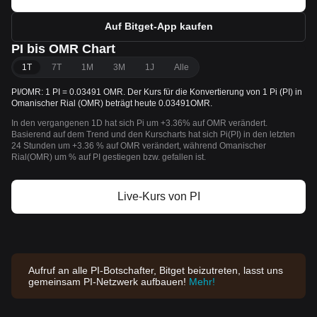
Auf Bitget-App kaufen
PI bis OMR Chart
1T
7T
1M
3M
1J
Alle
PI/OMR: 1 PI = 0.03491 OMR. Der Kurs für die Konvertierung von 1 Pi (PI) in
Omanischer Rial (OMR) beträgt heute 0.03491OMR.
In den vergangenen 1D hat sich Pi um +3.36% auf OMR verändert.
Basierend auf dem Trend und den Kurscharts hat sich Pi(PI) in den letzten
24 Stunden um +3.36 % auf OMR verändert, während Omanischer
Rial(OMR) um % auf PI gestiegen bzw. gefallen ist.
Live-Kurs von PI
Aufruf an alle PI-Botschafter, Bitget beizutreten, lasst uns
gemeinsam PI-Netzwerk aufbauen!
Mehr!