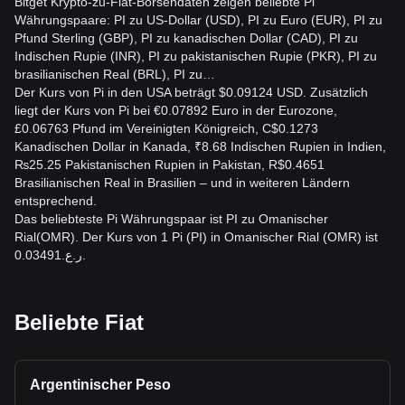
Bitget Krypto-zu-Fiat-Börsendaten zeigen beliebte Pi
Währungspaare: PI zu US-Dollar (USD), PI zu Euro (EUR), PI zu
Pfund Sterling (GBP), PI zu kanadischen Dollar (CAD), PI zu
Indischen Rupie (INR), PI zu pakistanischen Rupie (PKR), PI zu
brasilianischen Real (BRL), PI zu…
Der Kurs von Pi in den USA beträgt $0.09124 USD. Zusätzlich
liegt der Kurs von Pi bei €0.07892 Euro in der Eurozone,
£0.06763 Pfund im Vereinigten Königreich, C$0.1273
Kanadischen Dollar in Kanada, ₹8.68 Indischen Rupien in Indien,
₨25.25 Pakistanischen Rupien in Pakistan, R$0.4651
Brasilianischen Real in Brasilien – und in weiteren Ländern
entsprechend.
Das beliebteste Pi Währungspaar ist PI zu Omanischer
Rial(OMR). Der Kurs von 1 Pi (PI) in Omanischer Rial (OMR) ist
ر.ع.0.03491.
Beliebte Fiat
Argentinischer Peso