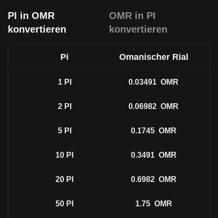
PI in OMR
OMR in PI
konvertieren
konvertieren
Pi
Omanischer Rial
1
PI
0.03491
OMR
2
PI
0.06982
OMR
5
PI
0.1745
OMR
10
PI
0.3491
OMR
20
PI
0.6982
OMR
50
PI
1.75
OMR