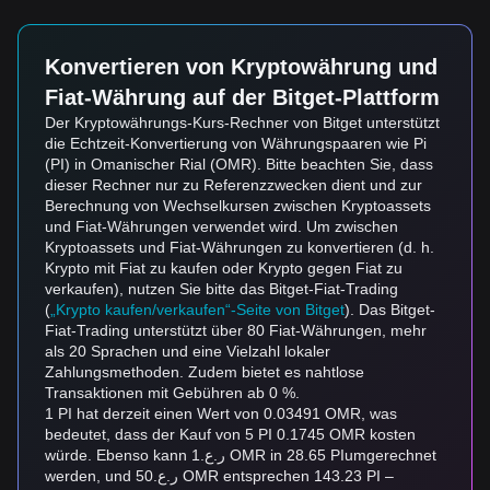
Konvertieren von Kryptowährung und
Fiat-Währung auf der Bitget-Plattform
Der Kryptowährungs-Kurs-Rechner von Bitget unterstützt
die Echtzeit-Konvertierung von Währungspaaren wie Pi
(PI) in Omanischer Rial (OMR). Bitte beachten Sie, dass
dieser Rechner nur zu Referenzzwecken dient und zur
Berechnung von Wechselkursen zwischen Kryptoassets
und Fiat-Währungen verwendet wird. Um zwischen
Kryptoassets und Fiat-Währungen zu konvertieren (d. h.
Krypto mit Fiat zu kaufen oder Krypto gegen Fiat zu
verkaufen), nutzen Sie bitte das Bitget-Fiat-Trading
(
„Krypto kaufen/verkaufen“-Seite von Bitget
). Das Bitget-
Fiat-Trading unterstützt über 80 Fiat-Währungen, mehr
als 20 Sprachen und eine Vielzahl lokaler
Zahlungsmethoden. Zudem bietet es nahtlose
Transaktionen mit Gebühren ab 0 %.
1 PI hat derzeit einen Wert von 0.03491 OMR, was
bedeutet, dass der Kauf von 5 PI 0.1745 OMR kosten
würde. Ebenso kann ر.ع.1 OMR in 28.65 PIumgerechnet
werden, und ر.ع.50 OMR entsprechen 143.23 PI –