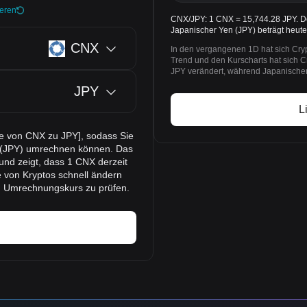
ieren
CNX/JPY: 1 CNX = 15,744.28 JPY. De
Japanischer Yen (JPY) beträgt heut
CNX
In den vergangenen 1D hat sich Cry
Trend und den Kurscharts hat sich 
JPY verändert, während Japanischer
JPY
L
se von CNX zu JPY], sodass Sie
n (JPY) umrechnen können. Das
und zeigt, dass 1 CNX derzeit
 von Kryptos schnell ändern
n Umrechnungskurs zu prüfen.