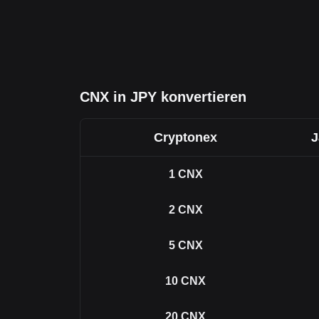
CNX in JPY konvertieren
Cryptonex
J
1
CNX
2
CNX
5
CNX
10
CNX
20
CNX