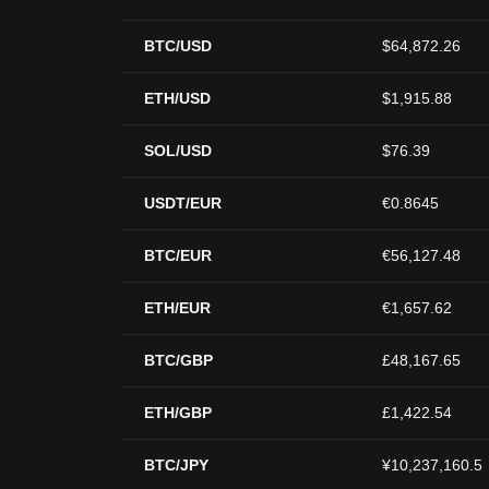
BTC/USD
$64,872.26
ETH/USD
$1,915.88
SOL/USD
$76.39
USDT/EUR
€0.8645
BTC/EUR
€56,127.48
ETH/EUR
€1,657.62
BTC/GBP
£48,167.65
ETH/GBP
£1,422.54
BTC/JPY
¥10,237,160.5