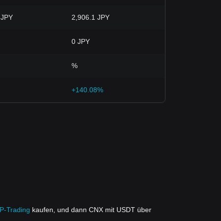
 JPY
2,906.1 JPY
0 JPY
%
+140.08%
2P-Trading
kaufen, und dann CNX mit USDT über