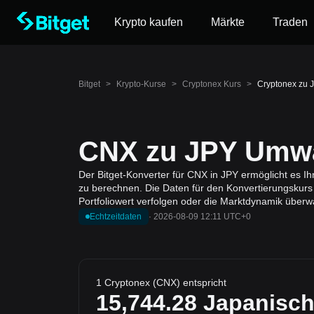
Krypto kaufen
Märkte
Traden
Bitget
>
Krypto-Kurse
>
Cryptonex Kurs
>
Cryptonex zu 
CNX zu JPY Umwa
Der Bitget-Konverter für CNX in JPY ermöglicht es 
zu berechnen. Die Daten für den Konvertierungskurs
Portfoliowert verfolgen oder die Marktdynamik überw
Echtzeitdaten
·
2026-08-09 12:11 UTC+0
1 Cryptonex (CNX) entspricht
15,744.28
Japanisch