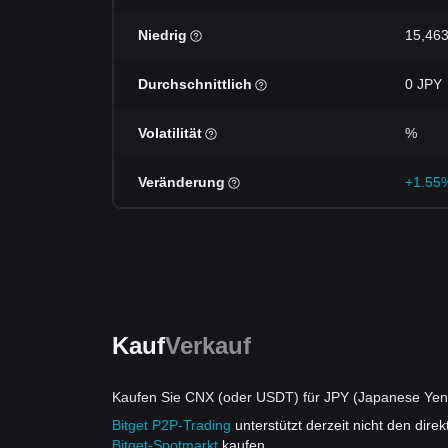
Niedrig
15,463
Durchschnittlich
0 JPY
Volatilität
%
Veränderung
+1.55
Kauf
Verkauf
Kaufen Sie CNX (oder USDT) für JPY (Japanese Yen
Bitget P2P-Trading
unterstützt derzeit nicht den dir
Bitget-Spotmarkt
kaufen.