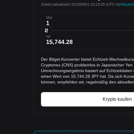
Zuletzt aktualisiert 2023/09/01 02:23:05
(UTC+0)
Aktualis
Von
An
Der Bitget-Konverter bietet Echtzeit-Wechselkur
Cryptonex (CNX) problemlos in Japanischer Ye
Umrechnungsergebnis basiert auf Echtzeitdaten 
einen Wert von 15,744.28 JPY hat. Da sich Kurse
können, empfehlen wir, regelmäßig den aktuelle
Krypto kaufen