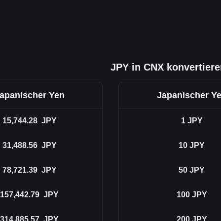
JPY in CNX konvertiere
apanischer Yen
Japanischer Y
15,744.28
JPY
1
JPY
31,488.56
JPY
10
JPY
78,721.39
JPY
50
JPY
157,442.79
JPY
100
JPY
314,885.57
JPY
200
JPY