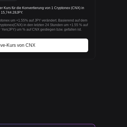
r Kurs für die Konvertierung von 1 Cryptonex (CNX) in
e 15,744.28JPY.
ptonex um +1.55% auf JPY verändert. Basierend auf dem
Cryptonex(CNX) in den letzten 24 Stunden um +1.55 % auf
 Yen(JPY) um % auf CNX gestiegen bzw. gefallen ist.
ive-Kurs von CNX