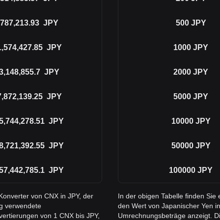
787,213.93
JPY
500
JPY
1,574,427.85
JPY
1000
JPY
3,148,855.7
JPY
2000
JPY
7,872,139.25
JPY
5000
JPY
5,744,278.51
JPY
10000
JPY
8,721,392.55
JPY
50000
JPY
57,442,785.1
JPY
100000
JPY
Konverter von CNX in JPY, der
In der obigen Tabelle finden Si
ig verwendete
den Wert von Japanischer Yen in
vertierungen von 1 CNX bis JPY,
Umrechnungsbeträge anzeigt. Di