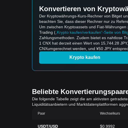
Konvertieren von Kryptowä
Der Kryptowährungs-Kurs-Rechner von Bitget unt
beachten Sie, dass dieser Rechner nur zu Refe
Um zwischen Kryptoassets und Fiat-Währungen zu k
Trading (
„Krypto kaufen/verkaufen“-Seite von Bit
Zahlungsmethoden. Zudem bietet es nahtlose Tr
1 CNX hat derzeit einen Wert von 15,744.28 JPY
CNXumgerechnet werden, und ¥50 JPY entsprech
Krypto kaufen
Beliebte Konvertierungspaar
Die folgende Tabelle zeigt die am aktivsten getradet
Liquiditätsanbietern und Marktdatenplattformen aggreg
Paar
Wechselkurs
USDT/USD
$0.9992