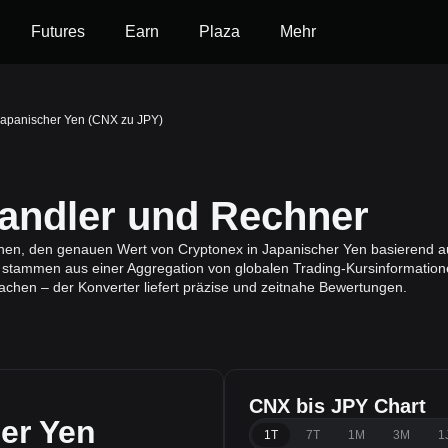
Futures
Earn
Plaza
Mehr
Japanischer Yen (CNX zu JPY)
ndler und Rechner
Ihnen, den genauen Wert von Cryptonex in Japanischer Yen basierend a
 stammen aus einer Aggregation von globalen Trading-Kursinformation
achen – der Konverter liefert präzise und zeitnahe Bewertungen.
CNX bis JPY Chart
er Yen
1T
7T
1M
3M
1