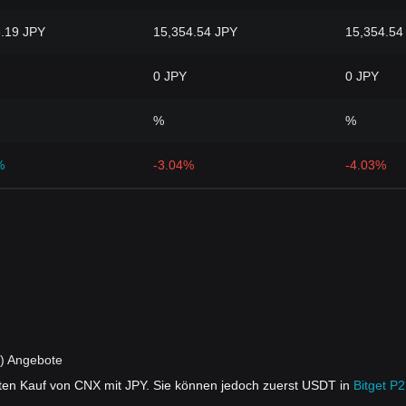
.19 JPY
15,354.54 JPY
15,354.54
0 JPY
0 JPY
%
%
%
-3.04%
-4.03%
) Angebote
ekten Kauf von CNX mit JPY. Sie können jedoch zuerst USDT in
Bitget P