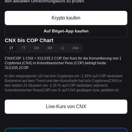
den aktuellen Umrechnungskurs zu prüfen.
Krypto kaufen
Auf Bitget-App kaufen
CNX bis COP Chart
1T
7T
1M
3M
1J
Alle
CNX/COP: 1 CNX = 313,035.2 COP. Der Kurs für die Konvertierung von 1
Cryptonex (CNX) in Kolumbianischer Peso (COP) beträgt heute
313,035.2COP.
In den vergangenen 1D hat sich Cryptonex um -1.35% auf COP verändert.
Basierend auf dem Trend und den Kurscharts hat sich Cryptonex(CNX) in
den letzten 24 Stunden um -1.35 % auf COP verändert, während
Kolumbianischer Peso(COP) um % auf CNX gestiegen bzw. gefallen ist.
Live-Kurs von CNX