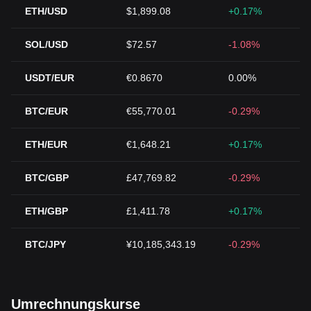
ETH/USD
$1,899.08
+0.17%
SOL/USD
$72.57
-1.08%
USDT/EUR
€0.8670
0.00%
BTC/EUR
€55,770.01
-0.29%
ETH/EUR
€1,648.21
+0.17%
BTC/GBP
£47,769.82
-0.29%
ETH/GBP
£1,411.78
+0.17%
BTC/JPY
¥10,185,343.19
-0.29%
Umrechnungskurse