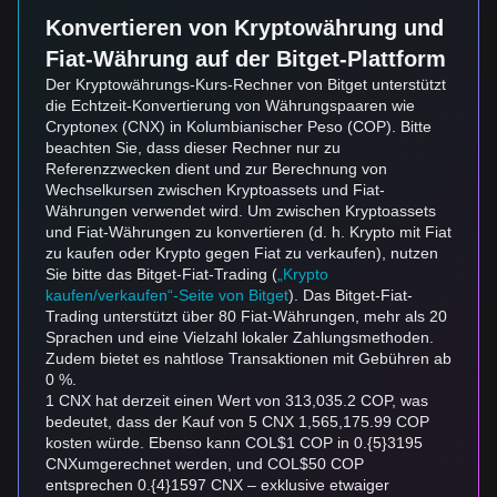
Konvertieren von Kryptowährung und
Fiat-Währung auf der Bitget-Plattform
Der Kryptowährungs-Kurs-Rechner von Bitget unterstützt
die Echtzeit-Konvertierung von Währungspaaren wie
Cryptonex (CNX) in Kolumbianischer Peso (COP). Bitte
beachten Sie, dass dieser Rechner nur zu
Referenzzwecken dient und zur Berechnung von
Wechselkursen zwischen Kryptoassets und Fiat-
Währungen verwendet wird. Um zwischen Kryptoassets
und Fiat-Währungen zu konvertieren (d. h. Krypto mit Fiat
zu kaufen oder Krypto gegen Fiat zu verkaufen), nutzen
Sie bitte das Bitget-Fiat-Trading (
„Krypto
kaufen/verkaufen“-Seite von Bitget
). Das Bitget-Fiat-
Trading unterstützt über 80 Fiat-Währungen, mehr als 20
Sprachen und eine Vielzahl lokaler Zahlungsmethoden.
Zudem bietet es nahtlose Transaktionen mit Gebühren ab
0 %.
1 CNX hat derzeit einen Wert von 313,035.2 COP, was
bedeutet, dass der Kauf von 5 CNX 1,565,175.99 COP
kosten würde. Ebenso kann COL$1 COP in 0.{5}3195
CNXumgerechnet werden, und COL$50 COP
entsprechen 0.{4}1597 CNX – exklusive etwaiger