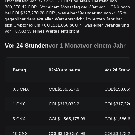
Höchststand von 323,458.12 COP und einen Tiefstand von
309,578.42 COP . Vor einem Monat lag der Wert von 1 CNX noch
bei COL$327,270.28 COP , was einer Veränderung von -4.35 %
gegenüber dem aktuellen Wert entspricht. Im letzten Jahr hat
sich Cryptonex um
+
COL$
31,066.8
COP
, was einer Veränderung
von +67.83 % seines Wertes entspricht.
Vor 24 Stunden
vor 1 Monat
vor einem Jahr
Betrag
02:40 am heute
Vor 24 Stunde
0.5
CNX
COL$156,517.6
COL$158,663.
1
CNX
COL$313,035.2
COL$317,326.
5
CNX
COL$1,565,175.99
COL$1,586,632
10
CNX
COL$3,130,351.98
COL$3,173,265