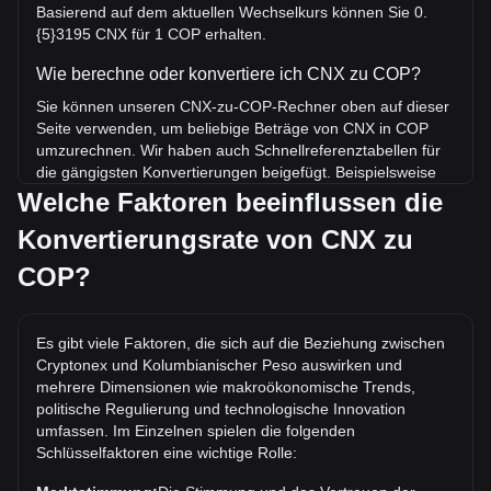
Basierend auf dem aktuellen Wechselkurs können Sie 0.
{5}3195 CNX für 1 COP erhalten.
Wie berechne oder konvertiere ich CNX zu COP?
Sie können unseren CNX-zu-COP-Rechner oben auf dieser
Seite verwenden, um beliebige Beträge von CNX in COP
umzurechnen. Wir haben auch Schnellreferenztabellen für
die gängigsten Konvertierungen beigefügt. Beispielsweise
entsprechen 5 COP 0.{4}1597 CNX, während 5 CNX etwa
Welche Faktoren beeinflussen die
1,565,175.99COP kosten.
Konvertierungsrate von CNX zu
Was ist der höchste Kurs von CNX/COP aller Zeiten?
COP?
Der bisherige Höchstkurs von 1 CNX in COP liegt bei
COL$344,803.44. Es bleibt abzuwarten, ob der Wert von 1
CNX/COP das aktuelle Allzeithoch übertreffen wird.
Es gibt viele Faktoren, die sich auf die Beziehung zwischen
Cryptonex und Kolumbianischer Peso auswirken und
Wie ist der Kurstrend von in COP?
mehrere Dimensionen wie makroökonomische Trends,
In den letzten 7 Tagen ist der Wechselkurs von Cryptonex
politische Regulierung und technologische Innovation
(CNX) um 2.84% gefallen. Im vergangenen Monat ist der
umfassen. Im Einzelnen spielen die folgenden
Wechselkurs von Cryptonex (CNX) gegenüber
Schlüsselfaktoren eine wichtige Rolle:
Kolumbianischer Peso (COP) um 4.35% gefallen.