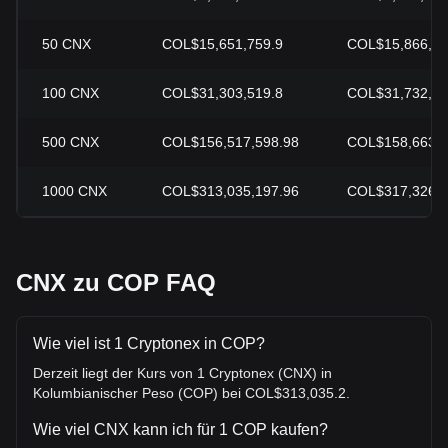
50
CNX
COL$15,651,759.9
COL$15,866,32
100
CNX
COL$31,303,519.8
COL$31,732,6
500
CNX
COL$156,517,598.98
COL$158,663,2
1000
CNX
COL$313,035,197.96
COL$317,326,5
CNX zu COP FAQ
Wie viel ist 1 Cryptonex in COP?
Derzeit liegt der Kurs von 1 Cryptonex (CNX) in
Kolumbianischer Peso (COP) bei COL$313,035.2.
Wie viel CNX kann ich für 1 COP kaufen?