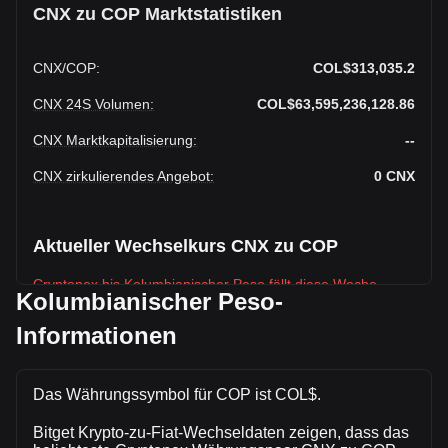
CNX zu COP Marktstatistiken
CNX
/
COP
:
COL$313,035.2
CNX 24S Volumen
:
COL$63,595,236,128.86
CNX Marktkapitalisierung
:
--
CNX zirkulierendes Angebot
:
0
CNX
Aktueller Wechselkurs CNX zu COP
Cryptonex bis Kolumbianischer Peso fällt diese Woche.
Kolumbianischer Peso-
Der aktuelle Marktkurs von Cryptonexbeträgt
Informationen
COL$313,035.2 pro CNX, bei einer
Gesamtmarktkapitalisierung vonCOL$0 COP auf Grundlage
eines zirkulierenden Angebots von -- CNX. Das
Das Währungssymbol für COP ist COL$.
Handelsvolumen von Cryptonex hat sich in den letzten 24
Stunden um +14.39% (COL$8,000,815,456.62 COP)
Bitget Krypto-zu-Fiat-Wechseldaten zeigen, dass das
verändert. Am vorherigen Handelstag lag das