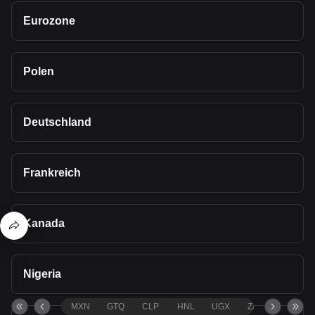
Eurozone
Polen
Deutschland
Frankreich
Kanada
Nigeria
MXN
GTQ
CLP
HNL
UGX
ZAR
TND