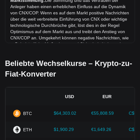
Marktstimmung:
Die Stimmung und das Vertrauen der
Anleger haben einen erheblichen Einfluss auf die Dynamik
von CNX/COP. Wenn es auf dem Markt positive Nachrichten
über die weit verbreitete Einführung von CNX oder wichtige
technologische Durchbrüche gibt, löst dies in der Regel
Optimismus auf dem Markt aus und treibt den Anstieg von
CNX/COP an. Umgekehrt können negative Nachrichten, wie
z. B. behördliche Maßnahmen und Sicherheitslücken, eine
Marktpanik auslösen und zu einem Rückgang von
CNX/COP führen.
Beliebte Wechselkurse – Krypto-zu-
Regulatorisches Umfeld:
Die Regierungspolitik und die
Fiat-Konverter
Vorschriften, die Kryptowährungen umgeben, haben einen
direkten Einfluss auf ihre Akzeptanz, was wiederum ihren
Wert im Vergleich zu traditionellen Währungen wie dem US-
Dollar bestimmt. Klare und unterstützende Vorschriften
USD
EUR
können das Vertrauen der Anleger in Kryptowährungen
stärken und ihren Wert steigern. Umgekehrt kann eine vage
oder zu strenge Regulierungspolitik die Entwicklung von
$64,303.02
€55,808.59
C$90
BTC
Kryptowährungen behindern und ihren Wert sinken lassen.
Wirtschaftliche Indikatoren:
Makroökonomische Faktoren
$1,900.29
€1,649.26
C$2,
ETH
in dem Land, in dem die Fiatwährung ausgegeben wird –