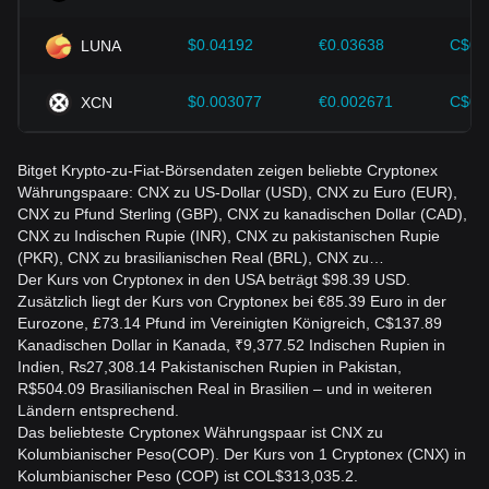
$0.04192
€0.03638
C$0.
LUNA
$0.003077
€0.002671
C$0.
XCN
Bitget Krypto-zu-Fiat-Börsendaten zeigen beliebte Cryptonex
Währungspaare: CNX zu US-Dollar (USD), CNX zu Euro (EUR),
CNX zu Pfund Sterling (GBP), CNX zu kanadischen Dollar (CAD),
CNX zu Indischen Rupie (INR), CNX zu pakistanischen Rupie
(PKR), CNX zu brasilianischen Real (BRL), CNX zu…
Der Kurs von Cryptonex in den USA beträgt $98.39 USD.
Zusätzlich liegt der Kurs von Cryptonex bei €85.39 Euro in der
Eurozone, £73.14 Pfund im Vereinigten Königreich, C$137.89
Kanadischen Dollar in Kanada, ₹9,377.52 Indischen Rupien in
Indien, ₨27,308.14 Pakistanischen Rupien in Pakistan,
R$504.09 Brasilianischen Real in Brasilien – und in weiteren
Ländern entsprechend.
Das beliebteste Cryptonex Währungspaar ist CNX zu
Kolumbianischer Peso(COP). Der Kurs von 1 Cryptonex (CNX) in
Kolumbianischer Peso (COP) ist COL$313,035.2.