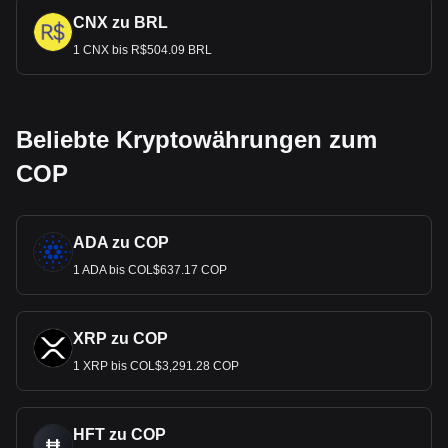
CNX zu BRL
1 CNX bis R$504.09 BRL
Beliebte Kryptowährungen zum
COP
ADA zu COP
1 ADA bis COL$637.17 COP
XRP zu COP
1 XRP bis COL$3,291.28 COP
HFT zu COP