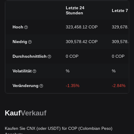
Letzte 24
Letzte 7 T
Stunden
Hoch
323,458.12 COP
329,678.7
Niedrig
309,578.42 COP
309,578.4
Durchschnittlich
0 COP
0 COP
Volatilität
%
%
Veränderung
-1.35%
-2.84%
Kauf
Verkauf
Kaufen Sie CNX (oder USDT) für COP (Colombian Peso)