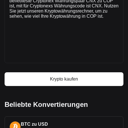
beliebteste Cryptonex Währungspaar CNX zu COP
Handelsvolumen von CNX bei COL$55,594,420,672.23.
ist, mit für Cryptonexs Währungscode ist CNX. Nutzen
Sie jetzt unseren Kryptowährungsrechner, um zu
sehen, wie viel Ihre Kryptowährung in COP ist.
Mehr Informationen über Cryptonex auf
Bitget
Cryptonex Kurs
Cryptonex Kursprognose
Was ist Cryptonex (CNX)
Cryptonex Gewinnrechner
Krypto kaufen
Beliebte Konvertierungen
BTC zu USD