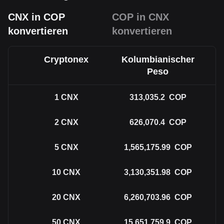
CNX in COP
COP in CNX
konvertieren
konvertieren
Cryptonex
Kolumbianischer
Peso
1
CNX
313,035.2
COP
2
CNX
626,070.4
COP
5
CNX
1,565,175.99
COP
10
CNX
3,130,351.98
COP
20
CNX
6,260,703.96
COP
50
CNX
15,651,759.9
COP