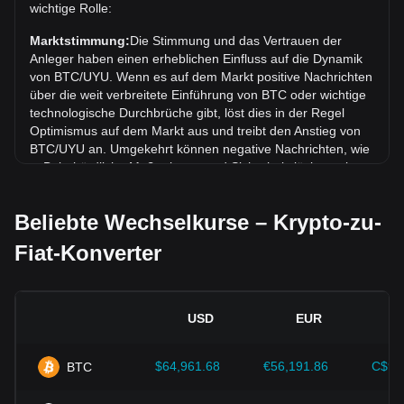
Wechselkurs von Bitcoin (BTC) gegenüber Uruguayischer
wichtige Rolle:
Peso (UYU) um 3.60% gestiegen.
Marktstimmung:
Die Stimmung und das Vertrauen der
Anleger haben einen erheblichen Einfluss auf die Dynamik
von BTC/UYU. Wenn es auf dem Markt positive Nachrichten
über die weit verbreitete Einführung von BTC oder wichtige
technologische Durchbrüche gibt, löst dies in der Regel
Optimismus auf dem Markt aus und treibt den Anstieg von
BTC/UYU an. Umgekehrt können negative Nachrichten, wie
z. B. behördliche Maßnahmen und Sicherheitslücken, eine
Marktpanik auslösen und zu einem Rückgang von BTC/UYU
führen.
Beliebte Wechselkurse – Krypto-zu-
Regulatorisches Umfeld:
Die Regierungspolitik und die
Fiat-Konverter
Vorschriften, die Kryptowährungen umgeben, haben einen
direkten Einfluss auf ihre Akzeptanz, was wiederum ihren
Wert im Vergleich zu traditionellen Währungen wie dem US-
Dollar bestimmt. Klare und unterstützende Vorschriften
USD
EUR
können das Vertrauen der Anleger in Kryptowährungen
stärken und ihren Wert steigern. Umgekehrt kann eine vage
oder zu strenge Regulierungspolitik die Entwicklung von
$64,961.68
€56,191.86
C$90
BTC
Kryptowährungen behindern und ihren Wert sinken lassen.