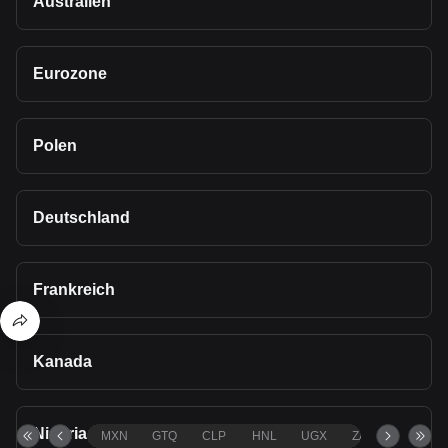
Australien
Eurozone
Polen
Deutschland
Frankreich
Kanada
Nigeria
MXN
GTQ
CLP
HNL
UGX
ZAR
TND