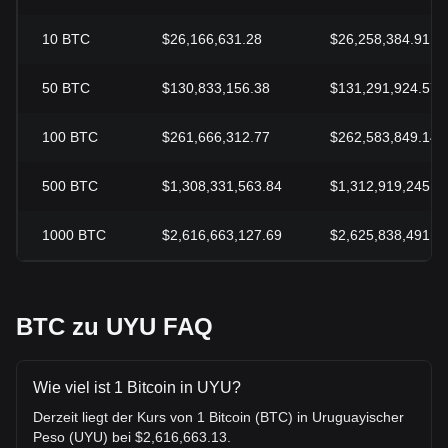
10
BTC
$26,166,631.28
$26,258,384.91
50
BTC
$130,833,156.38
$131,291,924.57
100
BTC
$261,666,312.77
$262,583,849.14
500
BTC
$1,308,331,563.84
$1,312,919,245.6
1000
BTC
$2,616,663,127.69
$2,625,838,491.3
BTC zu UYU FAQ
Wie viel ist 1 Bitcoin in UYU?
Derzeit liegt der Kurs von 1 Bitcoin (BTC) in Uruguayischer
Peso (UYU) bei $2,616,663.13.