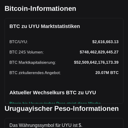
Bitcoin-Informationen
BTC zu UYU Marktstatistiken
BTC
/
UYU
:
$2,616,663.13
BTC 24S Volumen
:
$748,462,829,445.27
BTC Marktkapitalisierung
:
$52,509,642,176,173.39
BTC zirkulierendes Angebot
:
20.07M
BTC
Aktueller Wechselkurs BTC zu UYU
Bitcoin bis Uruguayischer Peso steigt diese Woche.
Uruguayischer Peso-Informationen
Der aktuelle Marktkurs von Bitcoinbeträgt $2,616,663.13 pro
BTC, bei einer Gesamtmarktkapitalisierung
von$52,509,642,176,173.39 UYU auf Grundlage eines
Das Währungssymbol für UYU ist $.