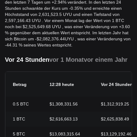
den letzten 7 Tagen um +2.94% verändert. In den letzten 24
Stunden schwankte der Kurs um -0.35% und erreichte einen
Höchststand von 2,631,523.5 UYU und einen Tiefstand von
2,597,166.43 UYU . Vor einem Monat lag der Wert von 1 BTC
noch bei $2,525,649.68 UYU , was einer Veränderung von +3.60
% gegenüber dem aktuellen Wert entspricht. Im letzten Jahr hat
sich Bitcoin um
-
$
2,082,376.44
UYU
, was einer Veränderung von
-44.31 % seines Wertes entspricht.
Vor 24 Stunden
vor 1 Monat
vor einem Jahr
Betrag
12:28 heute
Vor 24 Stunden
0.5
BTC
$1,308,331.56
$1,312,919.25
1
BTC
$2,616,663.13
$2,625,838.49
5
BTC
$13,083,315.64
$13,129,192.46