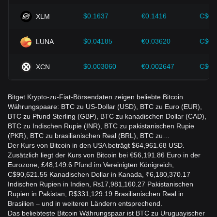
Anlagestrategien entsprechend den sich wandelnden
Marktbedingungen anpassen.
$0.1637
€0.1416
C$0.
XLM
$0.04185
€0.03620
C$0.
LUNA
$0.003060
€0.002647
C$0.
XCN
Bitget Krypto-zu-Fiat-Börsendaten zeigen beliebte Bitcoin
Währungspaare: BTC zu US-Dollar (USD), BTC zu Euro (EUR),
BTC zu Pfund Sterling (GBP), BTC zu kanadischen Dollar (CAD),
BTC zu Indischen Rupie (INR), BTC zu pakistanischen Rupie
(PKR), BTC zu brasilianischen Real (BRL), BTC zu…
Der Kurs von Bitcoin in den USA beträgt $64,961.68 USD.
Zusätzlich liegt der Kurs von Bitcoin bei €56,191.86 Euro in der
Eurozone, £48,149.6 Pfund im Vereinigten Königreich,
C$90,621.55 Kanadischen Dollar in Kanada, ₹6,180,370.17
Indischen Rupien in Indien, ₨17,981,160.27 Pakistanischen
Rupien in Pakistan, R$331,129.19 Brasilianischen Real in
Brasilien – und in weiteren Ländern entsprechend.
Das beliebteste Bitcoin Währungspaar ist BTC zu Uruguayischer