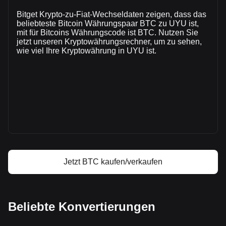
zirkulierenden Angebots von 20,067,406 BTC. Das
Bitget Krypto-zu-Fiat-Wechseldaten zeigen, dass das
Handelsvolumen von Bitcoin hat sich in den letzten 24
beliebteste Bitcoin Währungspaar BTC zu UYU ist,
Stunden um -2.53% ($-19,391,390,469.73 UYU) verändert.
mit für Bitcoins Währungscode ist BTC. Nutzen Sie
Am vorherigen Handelstag lag das Handelsvolumen von
jetzt unseren Kryptowährungsrechner, um zu sehen,
BTC bei $767,854,219,915.
wie viel Ihre Kryptowährung in UYU ist.
Mehr Informationen über Bitcoin auf Bitget
Bitcoin Kurs
Bitcoin Kursprognose
Was ist Bitcoin (BTC)
Bitcoin Gewinnrechner
Jetzt BTC kaufen/verkaufen
Beliebte Konvertierungen