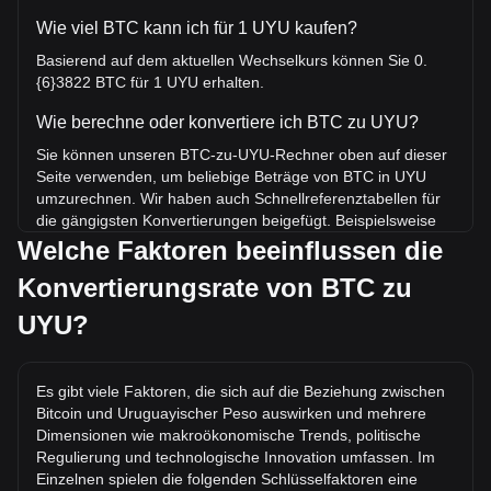
Wie viel BTC kann ich für 1 UYU kaufen?
Basierend auf dem aktuellen Wechselkurs können Sie 0.
{6}3822 BTC für 1 UYU erhalten.
Wie berechne oder konvertiere ich BTC zu UYU?
Sie können unseren BTC-zu-UYU-Rechner oben auf dieser
Seite verwenden, um beliebige Beträge von BTC in UYU
umzurechnen. Wir haben auch Schnellreferenztabellen für
die gängigsten Konvertierungen beigefügt. Beispielsweise
entsprechen 5 UYU 0.{5}1911 BTC, während 5 BTC etwa
Welche Faktoren beeinflussen die
13,083,315.64UYU kosten.
Konvertierungsrate von BTC zu
Was ist der höchste Kurs von BTC/UYU aller Zeiten?
UYU?
Der bisherige Höchstkurs von 1 BTC in UYU liegt bei
$5,083,270.88. Es bleibt abzuwarten, ob der Wert von 1
BTC/UYU das aktuelle Allzeithoch übertreffen wird.
Es gibt viele Faktoren, die sich auf die Beziehung zwischen
Bitcoin und Uruguayischer Peso auswirken und mehrere
Wie ist der Kurstrend von in UYU?
Dimensionen wie makroökonomische Trends, politische
In den letzten 7 Tagen ist der Wechselkurs von Bitcoin
Regulierung und technologische Innovation umfassen. Im
(BTC) um 2.94% gestiegen. Im letzten Monat ist der
Einzelnen spielen die folgenden Schlüsselfaktoren eine