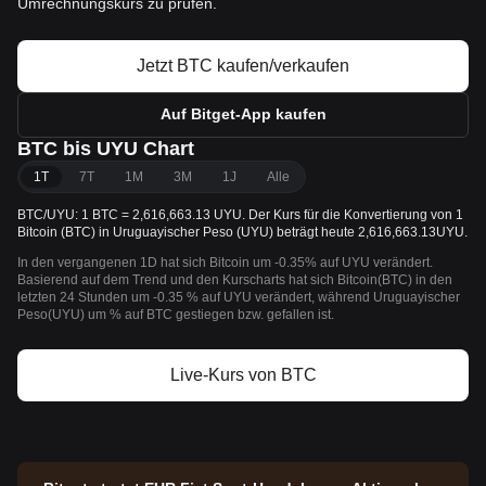
Umrechnungskurs zu prüfen.
Jetzt BTC kaufen/verkaufen
Auf Bitget-App kaufen
BTC bis UYU Chart
1T
7T
1M
3M
1J
Alle
BTC/UYU: 1 BTC = 2,616,663.13 UYU. Der Kurs für die Konvertierung von 1
Bitcoin (BTC) in Uruguayischer Peso (UYU) beträgt heute 2,616,663.13UYU.
In den vergangenen 1D hat sich Bitcoin um -0.35% auf UYU verändert.
Basierend auf dem Trend und den Kurscharts hat sich Bitcoin(BTC) in den
letzten 24 Stunden um -0.35 % auf UYU verändert, während Uruguayischer
Peso(UYU) um % auf BTC gestiegen bzw. gefallen ist.
Live-Kurs von BTC