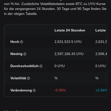
von % hin. Zusätzliche Volatilitätsdaten sowie BTC zu UYU Kurse
für die vergangenen 24 Stunden, 30 Tage und 90 Tage finden Sie
in der obigen Tabelle.
Letzte 24 Stunden
Letzte 7 
Hoch
2,631,523.5 UYU
2,631,52
Niedrig
2,597,166.43 UYU
2,506,49
Durchschnittlich
0 UYU
0 UYU
Volatilität
%
%
Veränderung
-0.35%
+2.94%