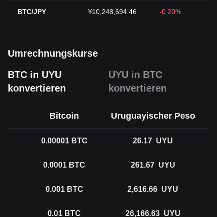
BTC/JPY
¥10,248,694.46
-0.20%
Umrechnungskurse
BTC in UYU
UYU in BTC
konvertieren
konvertieren
Bitcoin
Uruguayischer Peso
0.00001
BTC
26.17
UYU
0.0001
BTC
261.67
UYU
0.001
BTC
2,616.66
UYU
0.01
BTC
26,166.63
UYU