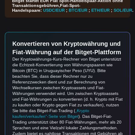
Bitget startet EUR Fiat Spot-Handelspaar-Aktion ohne
Transaktionsgebühren,Fiat-Spot-
Handelspaare:
USDC/EUR
;
BTC/EUR
;
ETH/EUR
;
SOL/EUR
.
Konvertieren von Kryptowährung und
Fiat-Währung auf der Bitget-Plattform
Der Kryptowährungs-Kurs-Rechner von Bitget unterstützt
die Echtzeit-Konvertierung von Währungspaaren wie
Bitcoin (BTC) in Uruguayischer Peso (UYU). Bitte
beachten Sie, dass dieser Rechner nur zu
Referenzzwecken dient und zur Berechnung von
Wechselkursen zwischen Kryptoassets und Fiat-
Währungen verwendet wird. Um zwischen Kryptoassets
und Fiat-Währungen zu konvertieren (d. h. Krypto mit Fiat
zu kaufen oder Krypto gegen Fiat zu verkaufen), nutzen
Sie bitte das Bitget-Fiat-Trading (
„Krypto
kaufen/verkaufen“-Seite von Bitget
). Das Bitget-Fiat-
Trading unterstützt über 80 Fiat-Währungen, mehr als 20
Sprachen und eine Vielzahl lokaler Zahlungsmethoden.
Zudem bietet es nahtlose Transaktionen mit Gebühren ab