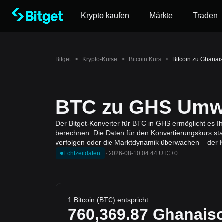
Krypto kaufen
Märkte
Traden
Bitget
>
Krypto-Kurse
>
Bitcoin Kurs
>
Bitcoin zu Ghanai
BTC zu GHS Umwa
Der Bitget-Konverter für BTC in GHS ermöglicht es I
berechnen. Die Daten für den Konvertierungskurs sta
verfolgen oder die Marktdynamik überwachen – der K
Echtzeitdaten
·
2026-08-10 04:44 UTC+0
1 Bitcoin (BTC) entspricht
760,369.87
Ghanaisc