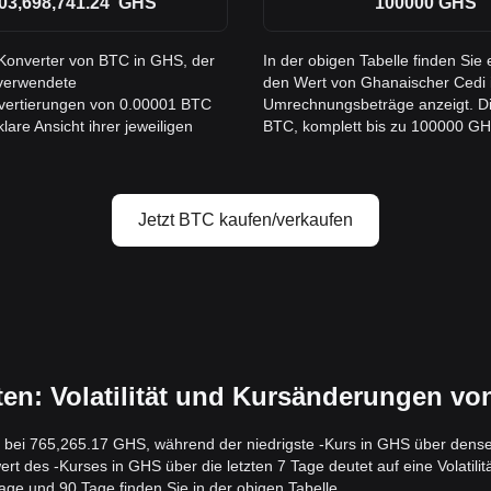
03,698,741.24
GHS
100000
GHS
 Konverter von BTC in GHS, der
In der obigen Tabelle finden Si
 verwendete
den Wert von Ghanaischer Cedi i
nvertierungen von 0.00001 BTC
Umrechnungsbeträge anzeigt. Di
are Ansicht ihrer jeweiligen
BTC, komplett bis zu 100000 GHS 
Jetzt BTC kaufen/verkaufen
: Volatilität und Kursänderungen vo
g bei 765,265.17 GHS, während der niedrigste -Kurs in GHS über dense
des -Kurses in GHS über die letzten 7 Tage deutet auf eine Volatilitä
ge und 90 Tage finden Sie in der obigen Tabelle.