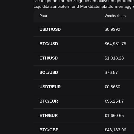
Die folgende Tabelle zeigt die am aktivsten getradet
Liquiditätsanbietern und Marktdatenplattformen aggreg
Paar
Wechselkurs
USDT/USD
$0.9992
BTC/USD
$64,981.75
ETH/USD
$1,918.28
SOL/USD
$76.57
USDT/EUR
€0.8650
BTC/EUR
€56,254.7
ETH/EUR
€1,660.65
BTC/GBP
£48,183.96