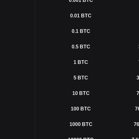
0.001
BTC
0.01
BTC
0.1
BTC
0.5
BTC
1
BTC
5
BTC
3
10
BTC
7
100
BTC
7
1000
BTC
76