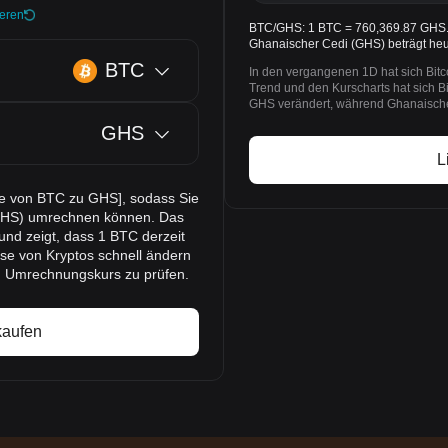
ieren
BTC/GHS: 1 BTC = 760,369.87 GHS. D
Ghanaischer Cedi (GHS) beträgt he
BTC
In den vergangenen 1D hat sich Bit
Trend und den Kurscharts hat sich B
GHS verändert, während Ghanaischer
GHS
L
rse von BTC zu GHS], sodass Sie
(GHS) umrechnen können. Das
nd zeigt, dass 1 BTC derzeit
se von Kryptos schnell ändern
n Umrechnungskurs zu prüfen.
kaufen