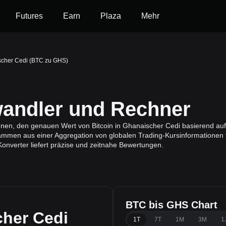
Futures
Earn
Plaza
Mehr
scher Cedi (BTC zu GHS)
ndler und Rechner
hnen, den genauen Wert von Bitcoin in Ghanaischer Cedi basierend auf
mmen aus einer Aggregation von globalen Trading-Kursinformationen fü
onverter liefert präzise und zeitnahe Bewertungen.
BTC bis GHS Chart
her Cedi
1T
7T
1M
3M
1