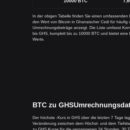
10000
BTC
7,6
In der obigen Tabelle finden Sie einen umfassenden
den Wert von Bitcoin in Ghanaischer Cedi für häufig
Umrechnungsbeträge anzeigt. Die Liste umfasst Ko
bis GHS, komplett bis zu 10000 BTC und bietet eine kl
Werte.
BTC zu GHSUmrechnungsdaten
Der höchste -Kurs in GHS über die letzten 7 Tage la
Veränderung zwischen dem Höchst- und dem Tiefstwert 
zu GHS Kurse für die vergangenen 24 Stunden, 30 Ta