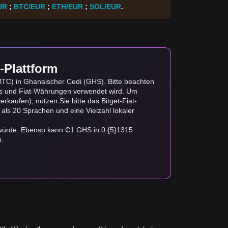
UR
;
BTC/EUR
;
ETH/EUR
;
SOL/EUR
.
-Plattform
BTC) in Ghanaischer Cedi (GHS). Bitte beachten
ts und Fiat-Währungen verwendet wird. Um
rkaufen), nutzen Sie bitte das Bitget-Fiat-
 als 20 Sprachen und eine Vielzahl lokaler
 würde. Ebenso kann ₵1 GHS in 0.{5}1315
n.