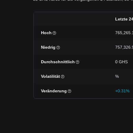
Letzte 2
Hoch
765,265
Niedrig
757,326
Durchschnittlich
0 GHS
Volatilität
%
Veränderung
+0.31%