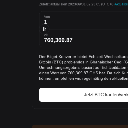
Zuletzt aktualisiert 2023/09/01 02:23:05
(UTC+0)
Aktualis
Von
An
Der Bitget-Konverter bietet Echtzeit-Wechselku
Bitcoin (BTC) problemlos in Ghanaischer Cedi 
Umrechnungsergebnis basiert auf Echtzeitdaten u
einen Wert von 760,369.87 GHS hat. Da sich Kur
können, empfehlen wir, regelmäßig den aktuelle
Jetzt BTC kaufen/ver