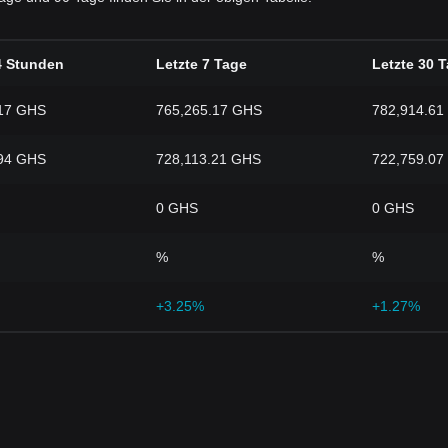
4 Stunden
Letzte 7 Tage
Letzte 30 
.17 GHS
765,265.17 GHS
782,914.61
.94 GHS
728,113.21 GHS
722,759.07
0 GHS
0 GHS
%
%
+3.25%
+1.27%