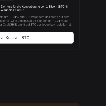
er Kurs für die Konvertierung von 1 Bitcoin (BTC) in
ute 760,369.87GHS.
coin um +0.31% auf GHS verändert. Basierend auf dem
itcoin(BTC) in den letzten 24 Stunden um +0.31 % auf
 Cedi(GHS) um % auf BTC gestiegen bzw. gefallen ist.
ive-Kurs von BTC