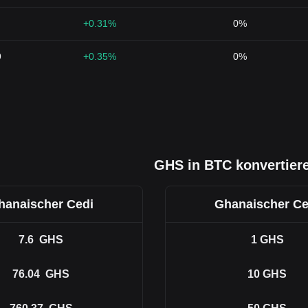
+0.31%
0%
9
+0.35%
0%
GHS in BTC konvertier
hanaischer Cedi
Ghanaischer Ce
7.6
GHS
1
GHS
76.04
GHS
10
GHS