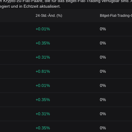
en Krypto-zu-Fiat-Paare, die für das Bitget-Fiat-Trading verfügbar sin
iert und in Echtzeit aktualisiert.
24-Std.-Änd. (%)
Bitget-Fiat-Trading
+0.01%
0%
+0.35%
0%
+0.31%
0%
+0.81%
0%
+0.01%
0%
+0.35%
0%
+0.31%
0%
+0.35%
0%