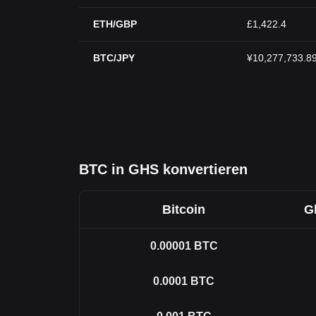
ETH/GBP
£1,422.4
BTC/JPY
¥10,277,733.8
BTC in GHS konvertieren
Bitcoin
G
0.00001
BTC
0.0001
BTC