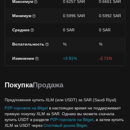
Максимум
0.6257 SAR
0.6661 SAR
Минимум
0.5996 SAR
0.5992 SAR
Среднее
0 SAR
0 SAR
Волатильность
%
%
Изменение
+3.91%
-2.71%
Покупка
Продажа
Предложения купить XLM (или USDT) за SAR (Saudi Riyal)
P2P-торговля на Bitget
в настоящее время не поддерживает
прямую покупку XLM за SAR. Однако вы можете сначала
купить USDT в разделе
P2P-торговля на Bitget
, а затем купить
XLM за USDT через
Спотовый рынок Bitget
.