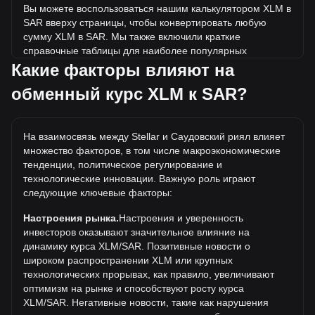
Вы можете воспользоваться нашим калькулятором XLM в
SAR вверху страницы, чтобы конвертировать любую
сумму XLM в SAR. Мы также включили краткие
справочные таблицы для наиболее популярных
конвертаций. Например, 5 SAR эквивалентны 7.99 XLM,
Какие факторы влияют на
а 5 XLM будут стоить около 3.13SAR.
обменный курс XLM к SAR?
Какова самая высокая цена XLM/SAR в истории?
Самая высокая цена 1 XLM в SAR за все время
На взаимосвязь между Stellar и Саудовский риял влияет
составляет ر.س3.53. Еще неизвестно, превысит ли
множество факторов, в том числе макроэкономические
стоимость 1 XLM в SAR текущий исторический максимум.
тенденции, политическое регулирование и
Какова динамика цен в SAR?
технологические инновации. Важную роль играют
следующие ключевые факторы:
За последние 7 дней обменный курс Stellar (XLM)
снизился на 2.71%. За последний месяц обменный курс
Настроения рынка.
Настроения и уверенность
Stellar (XLM) снизился на 8.75% по отношению к
инвесторов оказывают значительное влияние на
следующей валюте: Саудовский риял (SAR).
динамику курса XLM/SAR. Позитивные новости о
широком распространении XLM или крупных
технологических прорывах, как правило, увеличивают
оптимизм на рынке и способствуют росту курса
XLM/SAR. Негативные новости, такие как нарушения