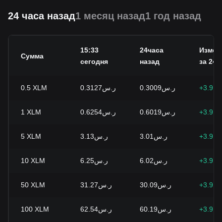
24 часа назад
1 месяц назад
1 год назад
15:33
24часа
Измен
Сумма
сегодня
назад
за 24 ч
0.5
XLM
ر.س0.3127
ر.س0.3009
+3.91
1
XLM
ر.س0.6254
ر.س0.6019
+3.91
5
XLM
ر.س3.13
ر.س3.01
+3.91
10
XLM
ر.س6.25
ر.س6.02
+3.91
50
XLM
ر.س31.27
ر.س30.09
+3.91
100
XLM
ر.س62.54
ر.س60.19
+3.91