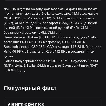
Данные Bitget по обмену криптовалют на фиат показывают,
что популярные пары с Stellar следующие: XLM с долларом
США (USD), XLM с евро (EUR), XLM с фунтом стерлингов
(GBP), XLM с канадским долларом (CAD), XLM с индийской
рупией (INR), XLM с пакистанской рупией (PKR), XLM с
бразильским реалом (BRL), XLM с…
Цена Stellar в США — $0.1664 USD. Кроме того, цена Stellar
составляет €0.1439 EUR в еврозоне, £0.1233 GBP в
Великобритании, C$0.2321 CAD в Канаде, ₹15.83 INR в Индии,
₨46.06 PKR в Пакистане, R$0.8482 BRL в Бразилии и так
далее.
Самая популярная пара с Stellar — XLM и Саудовский риял
(SAR). Цена 1 Stellar (XLM) в валюте Саудовский риял (SAR)
— ر.س0.6254.
Популярный фиат
Аргентинское песо