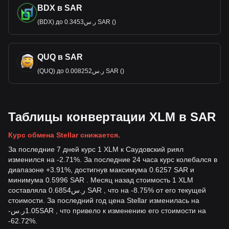
BDX в SAR
(BDX) до ر.س0.3453 SAR ()
QUQ в SAR
(QUQ) до ر.س0.008252 SAR ()
Таблицы конвертации XLM в SAR
Курс обмена Stellar снижается.
За последние 7 дней курс 1 XLM к Саудовский риял
изменился на -2.71%. За последние 24 часа курс колебался в
диапазоне +3.91%, достигнув максимума 0.6257 SAR и
минимума 0.5996 SAR . Месяц назад стоимость 1 XLM
составляла ر.س0.6854 SAR , что на -8.75% от его текущей
стоимости. За последний год цена Stellar изменилась на
-
ر.س
1.05
SAR
, что привело к изменению его стоимости на
-62.72%.