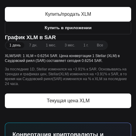
Купить/продать XLM
Купить в приложении
График XLM в SAR
1 день
7 дн.
1 мес.
3 мес.
1 г.
Все
XLM/SAR: 1 XLM = 0.6254 SAR. Цена конвертации 1 Stellar (XLM) в
Саудовский риял (SAR) составляет сегодня 0.6254 SAR.
За последние 1D, Stellar изменился на +3.91% к SAR. Основываясь на
трендах и графиках цен, Stellar(XLM) изменился на +3.91% к SAR, в то
время как Саудовский риял(SAR) изменился на % к XLM за последние
24 часа.
Текущая цена XLM
Конвертация криптовалюты и