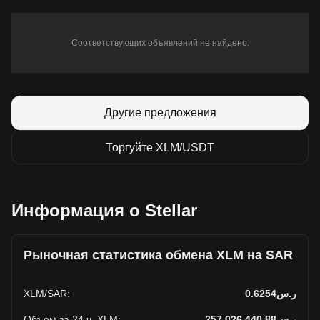
Соответствующих объявлений не найдено.
Другие предложения
Торгуйте XLM/USDT
Информация о Stellar
Рыночная статистика обмена XLM на SAR
XLM
/
SAR
:
ر.س0.6254
Объем за 24 ч. XLM
:
ر.س257,026,440.88