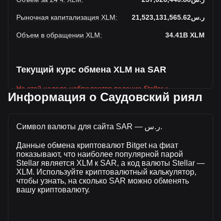
Рыночная капитализация XLM
:
ر.س21,523,131,565.62
Объем в обращении XLM
:
34.41B
XLM
Текущий курс обмена XLM на SAR
На этой неделе наблюдается падение Stellar к
Информация о Саудовский риял
Саудовский риял
Текущая рыночная цена Stellar составляет ر.س0.6254 за
XLM, а общая рыночная капитализация составляет
Символ валюты для сайта SAR — ر.س.
34,413,162,000XLM на основе оборотного предложения
Данные обмена криптовалют Bitget на фиат
Stellar ر.س21,523,131,565.62 SAR. Объем торгов упал на
показывают, что наиболее популярной парой
Stellar% (ر.س-71,316,391.55 SAR) за последние 24 часа,
Stellar является XLM к SAR, а код валюты Stellar —
а объем торгов -21.72 составил ر.س328,342,832.42 было
XLM. Используйте криптовалютный калькулятор,
продано за тот же период.
чтобы узнать, на сколько SAR можно обменять
вашу криптовалюту.
Дополнительная информация о Stellar на
Bitget