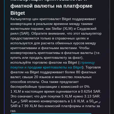
фиатной валюты на платформе
Bitget
Калькулятор цен криптовалют Bitget поддерживает
конвертацию в реальном времени между такими
валютными парами, как Stellar (XLM) и Саудовский
риял (SAR). Обратите внимание, что этот калькулятор
предоставляется только в справочных целях и
используется для расчета обменных курсов между
криптоактивами и фиатными валютами. Чтобы
конвертировать криптоактивы в фиатные валюты (т.е.
купить или продать криптовалюту за фиат),
используйте торговлю фиатом на Bitget (
страницу
покупки и продажи криптовалюты на Bitget
). Торговля
фиатом на Bitget поддерживает более 80 фиатных
валют, свыше 20 языков и множество локальных
способов оплаты. Она также предлагает
бесперебойные транзакции с комиссией от 0%.
1 XLM в настоящее время оценивается в 0.6254 SAR.
Это означает, что для покупки 5 XLM нужно 3.13 SAR.
ر.س1 SAR можно конвертировать в 1.6 XLM, а ر.س50
SAR в 7.99 XLM без комиссий платформы и платы за
газ.