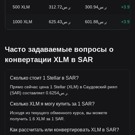
500
XLM
ر.س312.72
ر.س300.94
+3.91
1000
XLM
ر.س625.43
ر.س601.88
+3.91
Часто задаваемые вопросы о
конвертации XLM в SAR
Сколько стоит 1 Stellar в SAR?
Прямо сейчас цена 1 Stellar (XLM) в Саудовский риял
(SAR) составляет ر.س0.6254.
Сколько XLM я могу купить за 1 SAR?
Исходя из текущего обменного курса, вы можете
получить 1.6 XLM за 1 SAR.
Как рассчитать или конвертировать XLM в SAR?