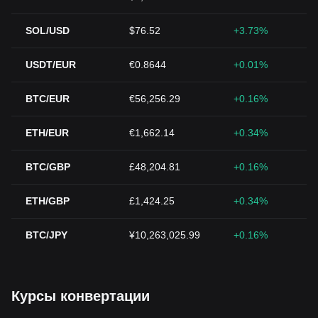
SOL/USD
$76.52
+3.73%
USDT/EUR
€0.8644
+0.01%
BTC/EUR
€56,256.29
+0.16%
ETH/EUR
€1,662.14
+0.34%
BTC/GBP
£48,204.81
+0.16%
ETH/GBP
£1,424.25
+0.34%
BTC/JPY
¥10,263,025.99
+0.16%
Курсы конвертации