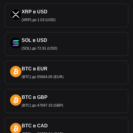
XRP в USD
(XRP) до 1.03 (USD)
SOL в USD
(SOL) до 72.91 (USD)
BTC в EUR
(BTC) до 55664.05 (EUR)
BTC в GBP
(BTC) до 47697.33 (GBP)
BTC в CAD