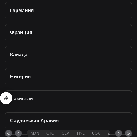
Германия
Франция
Канада
Нигерия
Пакистан
Саудовская Аравия
MXN
GTQ
CLP
HNL
UGX
ZAR
TND