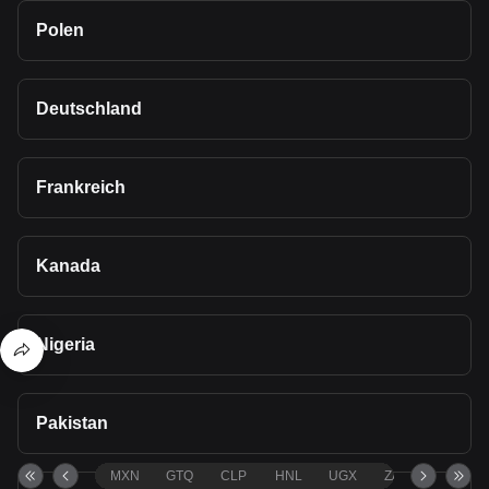
Polen
Deutschland
Frankreich
Kanada
Nigeria
Pakistan
MXN
GTQ
CLP
HNL
UGX
ZAR
TND