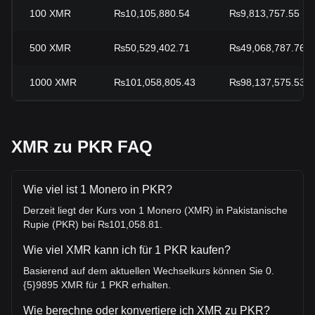
100
XMR
₨10,105,880.54
₨9,813,757.55
500
XMR
₨50,529,402.71
₨49,068,787.76
1000
XMR
₨101,058,805.43
₨98,137,575.53
XMR zu PKR FAQ
Wie viel ist 1 Monero in PKR?
Derzeit liegt der Kurs von 1 Monero (XMR) in Pakistanische
Rupie (PKR) bei ₨101,058.81.
Wie viel XMR kann ich für 1 PKR kaufen?
Basierend auf dem aktuellen Wechselkurs können Sie 0.
{5}9895 XMR für 1 PKR erhalten.
Wie berechne oder konvertiere ich XMR zu PKR?