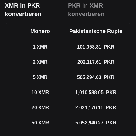
XMR in PKR
PKR in XMR
konvertieren
konvertieren
Monero
Pakistanische Rupie
1
XMR
101,058.81
PKR
2
XMR
202,117.61
PKR
5
XMR
505,294.03
PKR
10
XMR
1,010,588.05
PKR
20
XMR
2,021,176.11
PKR
50
XMR
5,052,940.27
PKR