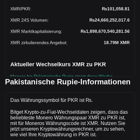
XMR
/
PKR
:
₨101,058.81
XMR 24S Volumen
:
₨24,660,252,017.6
XMR Marktkapitalisierung
:
₨1,898,670,540,281.56
XMR zirkulierendes Angebot
:
18.79M
XMR
Aktueller Wechselkurs XMR zu PKR
Monero bis Pakistanische Rupie steigt diese Woche.
Pakistanische Rupie-Informationen
Der aktuelle Marktkurs von Monerobeträgt ₨101,058.81
pro XMR, bei einer Gesamtmarktkapitalisierung
von₨1,898,670,540,281.56 PKR auf Grundlage eines
Das Währungssymbol für PKR ist ₨.
zirkulierenden Angebots von 18,787,780 XMR. Das
Bitget Krypto-zu-Fiat-Wechseldaten zeigen, dass das
Handelsvolumen von Monero hat sich in den letzten 24
beliebteste Monero Währungspaar XMR zu PKR ist,
Stunden um +3.46% (₨825,078,370.95 PKR) verändert.
mit für Moneros Währungscode ist XMR. Nutzen Sie
Am vorherigen Handelstag lag das Handelsvolumen von
jetzt unseren Kryptowährungsrechner, um zu sehen,
XMR bei ₨23,835,173,646.65.
wie viel Ihre Kryptowährung in PKR ist.