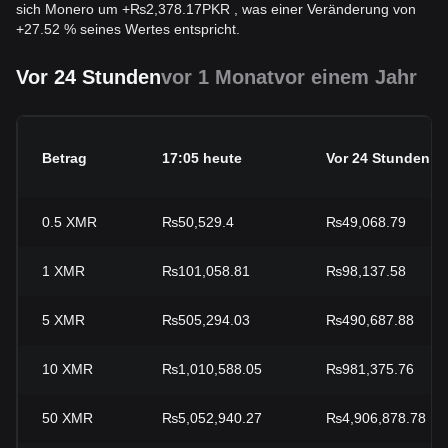
sich Monero um
+
₨
2,378.17
PKR
, was einer Veränderung von
+27.52 % seines Wertes entspricht.
Vor 24 Stunden
vor 1 Monat
vor einem Jahr
Betrag
17:05 heute
Vor 24 Stunden
0.5
XMR
₨50,529.4
₨49,068.79
1
XMR
₨101,058.81
₨98,137.58
5
XMR
₨505,294.03
₨490,687.88
10
XMR
₨1,010,588.05
₨981,375.76
50
XMR
₨5,052,940.27
₨4,906,878.78