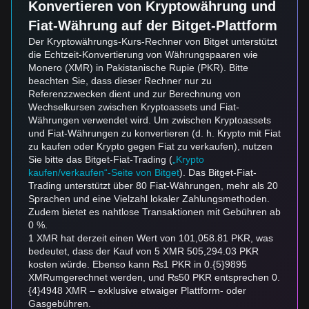
Konvertieren von Kryptowährung und
Fiat-Währung auf der Bitget-Plattform
Der Kryptowährungs-Kurs-Rechner von Bitget unterstützt
die Echtzeit-Konvertierung von Währungspaaren wie
Monero (XMR) in Pakistanische Rupie (PKR). Bitte
beachten Sie, dass dieser Rechner nur zu
Referenzzwecken dient und zur Berechnung von
Wechselkursen zwischen Kryptoassets und Fiat-
Währungen verwendet wird. Um zwischen Kryptoassets
und Fiat-Währungen zu konvertieren (d. h. Krypto mit Fiat
zu kaufen oder Krypto gegen Fiat zu verkaufen), nutzen
Sie bitte das Bitget-Fiat-Trading (
„Krypto
kaufen/verkaufen“-Seite von Bitget
). Das Bitget-Fiat-
Trading unterstützt über 80 Fiat-Währungen, mehr als 20
Sprachen und eine Vielzahl lokaler Zahlungsmethoden.
Zudem bietet es nahtlose Transaktionen mit Gebühren ab
0 %.
1 XMR hat derzeit einen Wert von 101,058.81 PKR, was
bedeutet, dass der Kauf von 5 XMR 505,294.03 PKR
kosten würde. Ebenso kann ₨1 PKR in 0.{5}9895
XMRumgerechnet werden, und ₨50 PKR entsprechen 0.
{4}4948 XMR – exklusive etwaiger Plattform- oder
Gasgebühren.