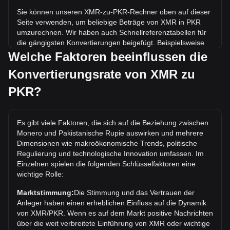
Sie können unseren XMR-zu-PKR-Rechner oben auf dieser
Seite verwenden, um beliebige Beträge von XMR in PKR
umzurechnen. Wir haben auch Schnellreferenztabellen für
die gängigsten Konvertierungen beigefügt. Beispielsweise
entsprechen 5 PKR 0.{4}4948 XMR, während 5 XMR etwa
Welche Faktoren beeinflussen die
505,294.03PKR kosten.
Konvertierungsrate von XMR zu
Was ist der höchste Kurs von XMR/PKR aller Zeiten?
PKR?
Der bisherige Höchstkurs von 1 XMR in PKR liegt bei
₨221,744.89. Es bleibt abzuwarten, ob der Wert von 1
XMR/PKR das aktuelle Allzeithoch übertreffen wird.
Es gibt viele Faktoren, die sich auf die Beziehung zwischen
Monero und Pakistanische Rupie auswirken und mehrere
Wie ist der Kurstrend von in PKR?
Dimensionen wie makroökonomische Trends, politische
In den letzten 7 Tagen ist der Wechselkurs von Monero
Regulierung und technologische Innovation umfassen. Im
(XMR) um 2.20% gestiegen. Im letzten Monat ist der
Einzelnen spielen die folgenden Schlüsselfaktoren eine
Wechselkurs von Monero (XMR) gegenüber Pakistanische
wichtige Rolle:
Rupie (PKR) um 8.77% gestiegen.
Marktstimmung:
Die Stimmung und das Vertrauen der
Anleger haben einen erheblichen Einfluss auf die Dynamik
von XMR/PKR. Wenn es auf dem Markt positive Nachrichten
über die weit verbreitete Einführung von XMR oder wichtige