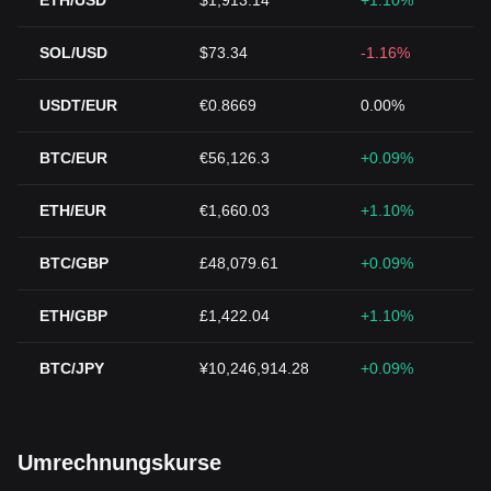
ETH/USD
$1,913.14
+1.10%
SOL/USD
$73.34
-1.16%
USDT/EUR
€0.8669
0.00%
BTC/EUR
€56,126.3
+0.09%
ETH/EUR
€1,660.03
+1.10%
BTC/GBP
£48,079.61
+0.09%
ETH/GBP
£1,422.04
+1.10%
BTC/JPY
¥10,246,914.28
+0.09%
Umrechnungskurse