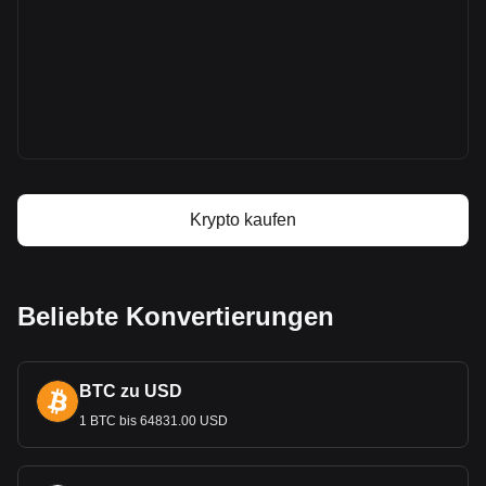
Mehr Informationen über Monero auf Bitget
Monero Kurs
Monero Kursprognose
Was ist Monero (XMR)
Monero Gewinnrechner
Krypto kaufen
Beliebte Konvertierungen
BTC zu USD
1 BTC bis 64831.00 USD