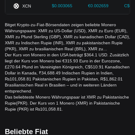
$0.003065
€0.002659
C$0.
XCN
Bitget Krypto-zu-Fiat-Börsendaten zeigen beliebte Monero
Währungspaare: XMR zu US-Dollar (USD), XMR zu Euro (EUR),
XMR zu Pfund Sterling (GBP), XMR zu kanadischen Dollar (CAD),
XMR zu Indischen Rupie (INR), XMR zu pakistanischen Rupie
(PKR), XMR zu brasilianischen Real (BRL), XMR zu…
Der Kurs von Monero in den USA beträgt $364.1 USD. Zusätzlich
liegt der Kurs von Monero bei €315.93 Euro in der Eurozone,
£270.64 Pfund im Vereinigten Königreich, C$510.91 Kanadischen
Dollar in Kanada, ₹34,688.49 Indischen Rupien in Indien,
₨101,058.81 Pakistanischen Rupien in Pakistan, R$1,862.01
Brasilianischen Real in Brasilien – und in weiteren Ländern
entsprechend.
Das beliebteste Monero Währungspaar ist XMR zu Pakistanische
Rupie(PKR). Der Kurs von 1 Monero (XMR) in Pakistanische
Rupie (PKR) ist ₨101,058.81.
Beliebte Fiat