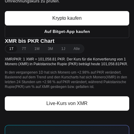
Umrechnungskurs zu prüfen.
Krypto kaufen
Auf Bitget-App kaufen
XMR bis PKR Chart
1T
7T
1M
3M
1J
Alle
XMR/PKR: 1 XMR = 101,058.81 PKR. Der Kurs für die Konvertierung von 1
Monero (XMR) in Pakistanische Rupie (PKR) beträgt heute 101,058.81PKR.
In den vergangenen 1D hat sich Monero um +2.98% auf PKR verändert.
Basierend auf dem Trend und den Kurscharts hat sich Monero(XMR) in den
letzten 24 Stunden um +2.98 % auf PKR verändert, während Pakistanische
Rupie(PKR) um % auf XMR gestiegen bzw. gefallen ist.
Live-Kurs von XMR