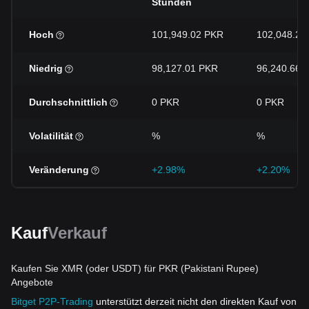
Stunden
Hoch
101,949.02 PKR
102,048.25
Niedrig
98,127.01 PKR
96,240.66 
Durchschnittlich
0 PKR
0 PKR
Volatilität
%
%
Veränderung
+2.98%
+2.20%
Kauf
Verkauf
Kaufen Sie XMR (oder USDT) für PKR (Pakistani Rupee)
Angebote
Bitget P2P-Trading
unterstützt derzeit nicht den direkten Kauf von