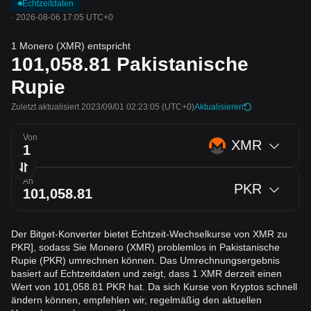
Echtzeitdaten
·
2026-08-06 17:05 UTC+0
1 Monero (XMR) entspricht
101,058.81
Pakistanische
Rupie
Zuletzt aktualisiert 2023/09/01 02:23:05
(UTC+0)
Aktualisieren
Von
XMR
An
PKR
Der Bitget-Konverter bietet Echtzeit-Wechselkurse von XMR zu
PKR], sodass Sie Monero (XMR) problemlos in Pakistanische
Rupie (PKR) umrechnen können. Das Umrechnungsergebnis
basiert auf Echtzeitdaten und zeigt, dass 1 XMR derzeit einen
Wert von 101,058.81 PKR hat. Da sich Kurse von Kryptos schnell
ändern können, empfehlen wir, regelmäßig den aktuellen