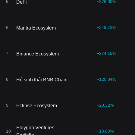
5
+376.00%
DeFi
6
+349.73%
Mantra Ecosystem
7
+274.15%
Binance Ecosystem
8
+120.84%
Hệ sinh thái BNB Chain
9
+20.32%
Eclipse Ecosystem
Polygon Ventures
10
+18.09%