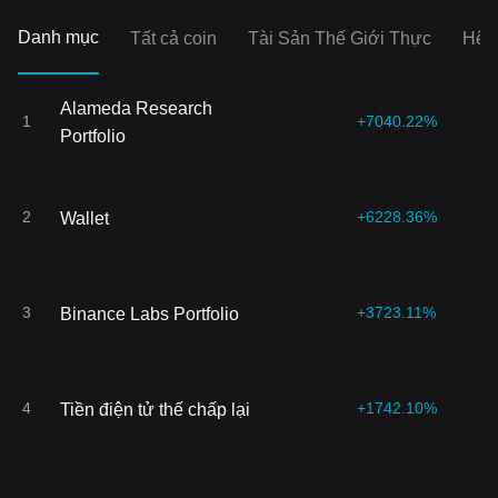
Danh mục
Tất cả coin
Tài Sản Thế Giới Thực
Hệ s
Alameda Research
1
+7040.22%
Portfolio
2
+6228.36%
Wallet
3
+3723.11%
Binance Labs Portfolio
4
+1742.10%
Tiền điện tử thế chấp lại