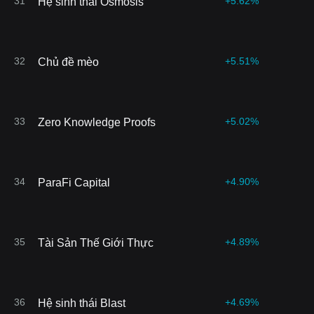
31
+5.62%
Hệ sinh thái Osmosis
32
+5.51%
Chủ đề mèo
33
+5.02%
Zero Knowledge Proofs
34
+4.90%
ParaFi Capital
35
+4.89%
Tài Sản Thế Giới Thực
36
+4.69%
Hệ sinh thái Blast