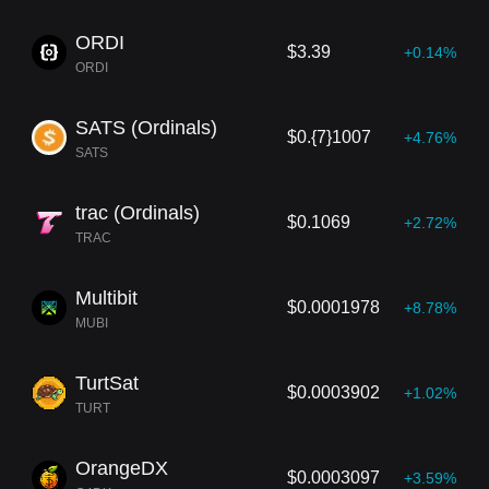
ORDI
$3.39
+0.14%
ORDI
SATS (Ordinals)
$0.{7}1007
+4.76%
SATS
trac (Ordinals)
$0.1069
+2.72%
TRAC
Multibit
$0.0001978
+8.78%
MUBI
TurtSat
$0.0003902
+1.02%
TURT
OrangeDX
$0.0003097
+3.59%