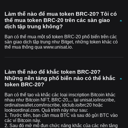
Làm thế nào để mua token BRC-20? Tôi có
thể mua token BRC-20 trên các sàn giao
dịch tập trung không?
Bạn có thể mua một số token BRC-20 phổ biến trên các
sàn giao dịch tập trung như Bitget, những token khác có
thể mua thông qua
www.unisat.io
.
Làm thế nào để khắc token BRC-20?
Những nền tảng phổ biến nào có thể khắc
token BRC-20?
Bạn có thể tạo và khắc các loại inscription Bitcoin khác
nhau như Bitcoin NFT, BRC-20,... tại
unisat.io/inscribe
,
ordinalswallet.com/inscribe
,
idclub.io/brc20
hoặc
looksordinal.com
. Quá trình này như sau:
1. Trước tiên, bạn cần mua BTC và sau đó gửi BTC vào
các ví Bitcoin này.
2. Sau đó mở mô đun chức năng khắc của các nền tảng