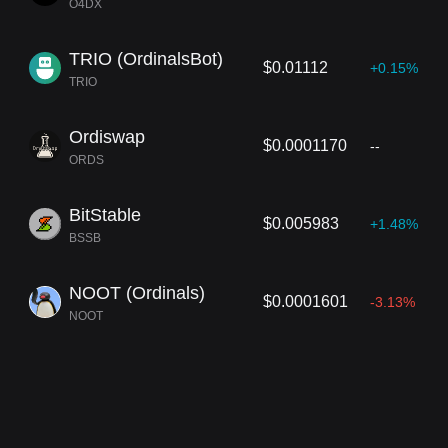
O4DX
TRIO (OrdinalsBot)
$0.01112
+0.15%
TRIO
Ordiswap
$0.0001170
--
ORDS
BitStable
$0.005983
+1.48%
BSSB
NOOT (Ordinals)
$0.0001601
-3.13%
NOOT