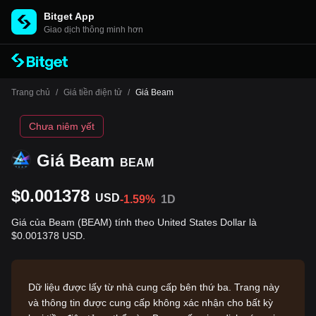
Bitget App
Giao dịch thông minh hơn
Trang chủ
/
Giá tiền điện tử
/
Giá Beam
Chưa niêm yết
Giá Beam
BEAM
$0.001378
USD
-1.59%
1D
Giá của Beam (BEAM) tính theo United States Dollar là
$0.001378 USD.
Dữ liệu được lấy từ nhà cung cấp bên thứ ba. Trang này
và thông tin được cung cấp không xác nhận cho bất kỳ