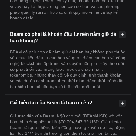
báo động lượng. Phân tích kỹ thuật không đảm bảo kết quả,
vì vậy hãy kết hợp với nghiên cứu cơ bản và các phương
pháp quản lý rủi ro như xác định quy mô vị thế và lập kế
hoạch cắt lỗ.
Beam có phải là khoản đầu tư nên nắm giữ dài
hạn không?
BEAM có phù hợp để nắm giữ dài hạn hay không phụ thuộc
vào mục tiêu đầu tư của bạn và quan điểm của bạn về công
nghệ blockchain tập trung vào quyền riêng tư. Hãy theo dõi
sự phát triển của mạng lưới, mức độ chấp nhận,
tokenomics, những thay đổi về quy định, tính thanh khoản
và các dự án cạnh tranh theo thời gian, đồng thời tránh đầu
tư nhiều hơn số tiền bạn có thể chấp nhận mất.
Giá hiện tại của Beam là bao nhiêu?
Giá trực tiếp của Beam là $0 cho mỗi (BEAM/USD) với vốn
hóa thị trường hiện tại là $70,704,547.39 USD. Giá trị của
Beam trải qua những biến động thường xuyên do hoạt động
liên tục 24/7 trên thị trường tiền điện tử. Giá hiện tại của