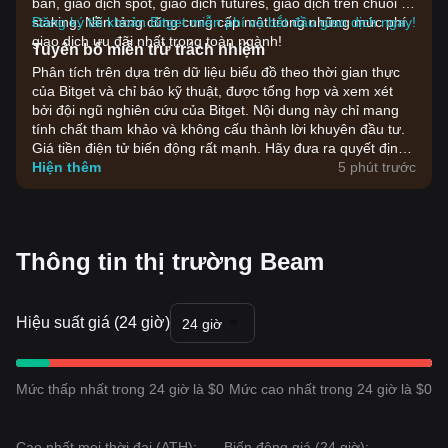
bán, giao dịch spot, giao dịch futures, giao dịch trên chuỗi và
staking. Nền tảng cũng cung cấp một trong những mức phí
Đăng ký tài khoản Bitget miễn phí và bắt đầu giao dịch ngay!
giao dịch ưu đãi nhất trong toàn ngành!
Tuyên bố miễn trừ trách nhiệm
Phân tích trên dựa trên dữ liệu biểu đồ theo thời gian thực
của Bitget và chỉ báo kỹ thuật, được tổng hợp và xem xét
bởi đội ngũ nghiên cứu của Bitget. Nội dung này chỉ mang
tính chất tham khảo và không cấu thành lời khuyên đầu tư.
Giá tiền điện tử biến động rất mạnh. Hãy đưa ra quyết định
đầu tư dựa trên khả năng chấp nhận rủi ro của bản thân.
Hiện thêm
5 phút trước
Thông tin thị trường Beam
Hiệu suất giá (24 giờ)
24 giờ
Mức thấp nhất trong 24 giờ là $0
Mức cao nhất trong 24 giờ là $0
Cao nhất mọi thời đại (ATH):
Biến động giá (24 giờ):