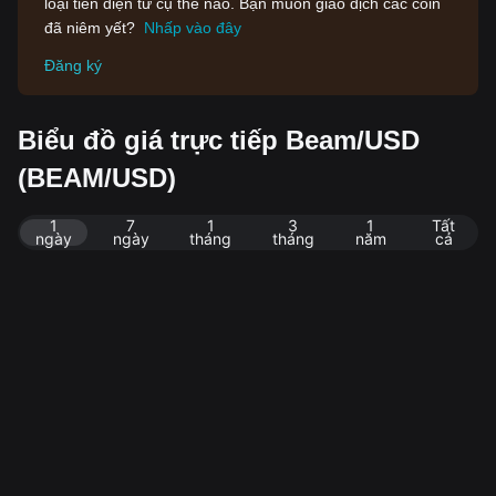
loại tiền điện tử cụ thể nào. Bạn muốn giao dịch các coin
đã niêm yết?
Nhấp vào đây
Đăng ký
Biểu đồ giá trực tiếp Beam/USD
(BEAM/USD)
1
7
1
3
1
Tất
ngày
ngày
tháng
tháng
năm
cả