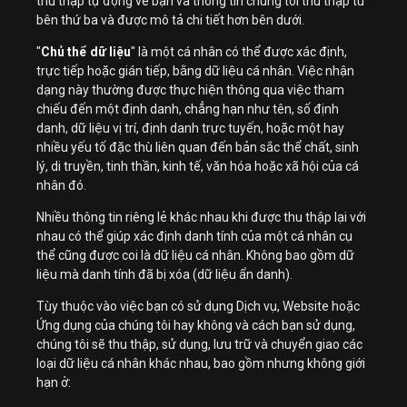
thu thập tự động về bạn và thông tin chúng tôi thu thập từ
bên thứ ba và được mô tả chi tiết hơn bên dưới.
"
Chủ thể dữ liệu
" là một cá nhân có thể được xác định,
trực tiếp hoặc gián tiếp, bằng dữ liệu cá nhân. Việc nhận
dạng này thường được thực hiện thông qua việc tham
chiếu đến một định danh, chẳng hạn như tên, số định
danh, dữ liệu vị trí, định danh trực tuyến, hoặc một hay
nhiều yếu tố đặc thù liên quan đến bản sắc thể chất, sinh
lý, di truyền, tinh thần, kinh tế, văn hóa hoặc xã hội của cá
nhân đó.
Nhiều thông tin riêng lẻ khác nhau khi được thu thập lại với
nhau có thể giúp xác định danh tính của một cá nhân cụ
thể cũng được coi là dữ liệu cá nhân. Không bao gồm dữ
liệu mà danh tính đã bị xóa (dữ liệu ẩn danh).
Tùy thuộc vào việc bạn có sử dụng Dịch vụ, Website hoặc
Ứng dụng của chúng tôi hay không và cách bạn sử dụng,
chúng tôi sẽ thu thập, sử dụng, lưu trữ và chuyển giao các
loại dữ liệu cá nhân khác nhau, bao gồm nhưng không giới
hạn ở: