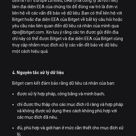
định BTGT Europe Limited, UAB (mã công ty 307051160)
làm đại diện EEA của chúng tôi để đóng vai trò là đơn vị
liên hệ về các vấn đề bảo vệ dữ liệu. Bạn có thể liên hệ với
Bitget hoặc đại diện EEA của Bitget về bất kỳ câu hỏi hoặc
yêu cầu nào liên quan đến dữ liệu cá nhân của mình qua
dpo@bitget.com. Xin lưu ý rằng các tin được gửi đến địa
chỉ này có thể được Bitget và đại diện EEA của Bitget cùng
truy cập nhằm mục đích xử lý các vấn đề bảo vệ dữ liệu
một cách hiệu quả.
4. Nguyên tắc xử lý dữ liệu
Bitget cam kết đảm bảo rằng dữ liệu cá nhân của bạn:
được xử lý hợp pháp, công bằng và minh bạch;
chỉ được thu thập cho các mục đích rõ ràng và hợp pháp
và không được sử dụng theo cách không phù hợp với
các mục đích đã nêu;
đủ, phù hợp và giới hạn ở mức cần thiết cho mục đích xử
lý;