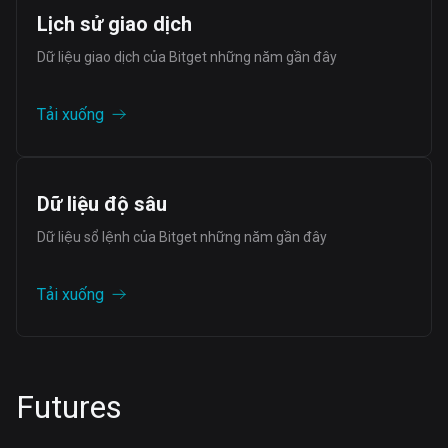
Lịch sử giao dịch
Dữ liệu giao dịch của Bitget những năm gần đây
Tải xuống
Dữ liệu độ sâu
Dữ liệu sổ lệnh của Bitget những năm gần đây
Tải xuống
Futures